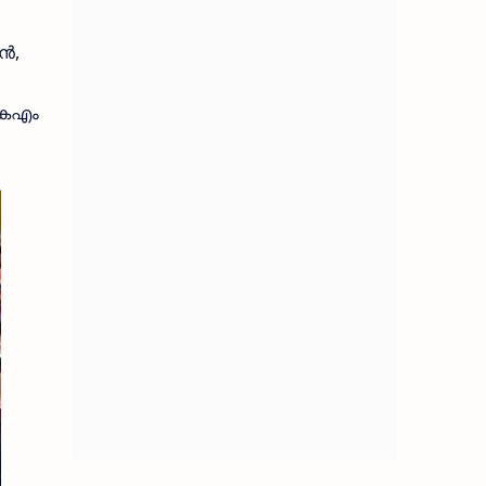
്‍,
 കെഎം