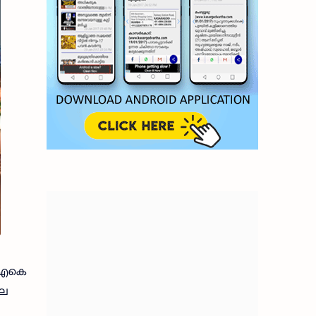
) എകെ
ലെ