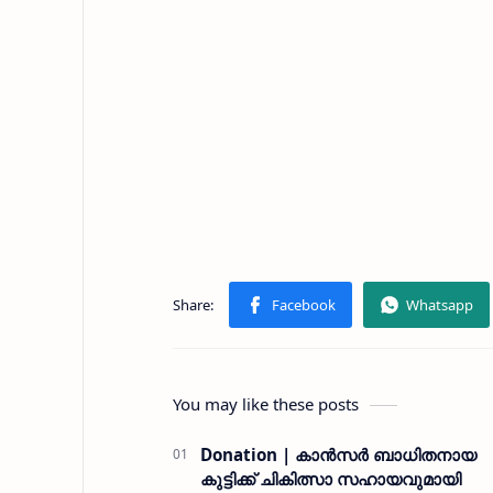
You may like these posts
Donation | കാൻസർ ബാധിതനായ
കുട്ടിക്ക് ചികിത്സാ സഹായവുമായി