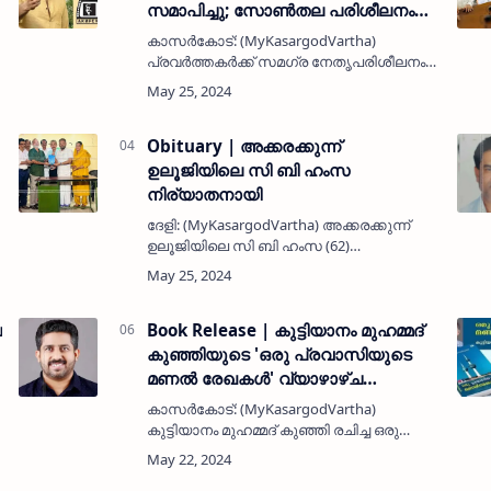
സമാപിച്ചു; സോണ്‍തല പരിശീലനം
31ന് തുടങ്ങുംMuslim Jamaat |
കാസര്‍കോട്: (MyKasargodVartha)
കേരള മുസ്ലിം ജമാഅത്ത് ജില്ലാ
പ്രവര്‍ത്തകര്‍ക്ക് സമഗ്ര നേതൃപരിശീലനം
ആക്ഷന്‍ 24 സമാപിച്ചു; സോണ്‍തല
ലക്ഷ്യം വെച്ച് കേരള മുസ്ലിം ജമാഅത്ത്‌
ദേളി സഅദിയ്യയില്‍ സംഘടിപ്പിച്ച നേതൃ
പരിശീലനം 31ന് തുടങ്ങുംMuslim
പരിശീലന പരിപാടി ആക്ഷന്‍ 24 സമാപിച്ചു…
Jamaat | കേരള മുസ്ലിം ജമാഅത്ത്
Obituary | അക്കരക്കുന്ന്
ജില്ലാ ആക്ഷന്‍ 24 സമാപിച്ചു;
ഉലൂജിയിലെ സി ബി ഹംസ
സോണ്‍തല പരിശീലനം 31ന് തുടങ്ങും
നിര്യാതനായി
ദേളി: (MyKasargodVartha) അക്കരക്കുന്ന്
ഉലൂജിയിലെ സി ബി ഹംസ (62)
നിര്യാതനായി. പരേതരായ സി ബി
അബൂബകർ - ബീഫാത്വിമ ദമ്പതികളുടെ
മകനാണ്. അബൂദബിയിൽ വ്യവസായി
ല
ആയിരുന്നു. കുറച്ച് കാലമായി അസുഖ…
Book Release | കുട്ടിയാനം മുഹമ്മദ്
കുഞ്ഞിയുടെ 'ഒരു പ്രവാസിയുടെ
മണൽ രേഖകൾ' വ്യാഴാഴ്ച
പ്രകാശനം ചെയ്യും
കാസർകോട്: (MyKasargodVartha)
കുട്ടിയാനം മുഹമ്മദ് കുഞ്ഞി രചിച്ച ഒരു
പ്രവാസിയുടെ മണൽ രേഖകൾ എന്ന
പ്രവാസ അനുഭവങ്ങളുടെ പുസ്തകം,