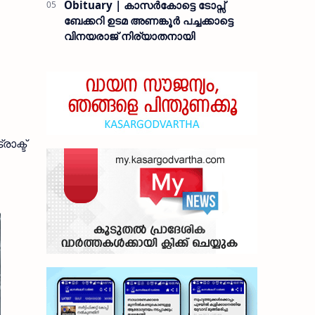
Obituary | കാസർകോട്ടെ ടോപ്സ്
ബേക്കറി ഉടമ അണങ്കൂർ പച്ചക്കാട്ടെ
വിനയരാജ് നിര്യാതനായി
ാക്ട്