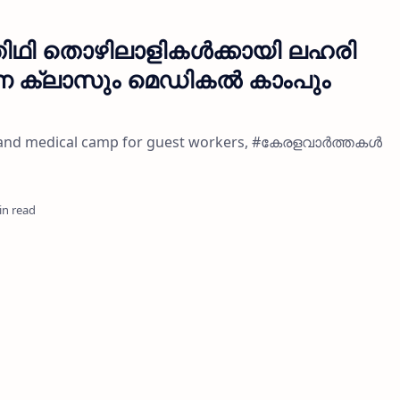
തിഥി തൊഴിലാളികള്‍ക്കായി ലഹരി
ക്ലാസും മെഡികല്‍ കാംപും
s and medical camp for guest workers, #കേരളവാർത്തകൾ
in read