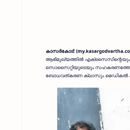
കാസര്‍കോട്: (my.kasargodvartha.c
ആഭിമുഖ്യത്തില്‍ എക്‌സൈസിന്റെയും ദേ
സൊസൈറ്റിയുടെയും സഹകരണത്തോടെ അ
ബോധവത്കരണ ക്ലാസും മെഡികല്‍ കാംപു