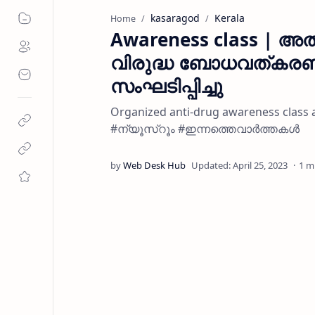
kasaragod
Kerala
Home
Awareness class | അ
വിരുദ്ധ ബോധവത്കരണ 
സംഘടിപ്പിച്ചു
Organized anti-drug awareness clas
#ന്യൂസ്റൂം #ഇന്നത്തെവാർത്തകൾ
1 m