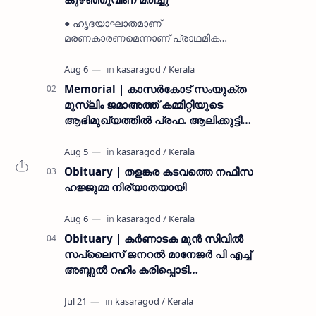
● ഹൃദയാഘാതമാണ്
മരണകാരണമെന്നാണ് പ്രാഥമിക
നിഗമനം ● മടിക്കൈയിലെ ആദ്യകാല
കമ്യൂണിസ്റ്റ് പ്രവർത്തകരായ
രാമൻ്റെയും ചിരുതേയിയുടെയും
Memorial | കാസർകോട് സംയുക്ത
മകളാണ് ● വിവരമറിഞ്ഞ് ജനപ്ര…
മുസ്ലിം ജമാഅത്ത് കമ്മിറ്റിയുടെ
ആഭിമുഖ്യത്തിൽ പ്രഫ. ആലിക്കുട്ടി
മുസ്ലിയാർ അനുസ്മരണം നടത്തി
Obituary | തളങ്കര കടവത്തെ നഫീസ
ഹജ്ജുമ്മ നിര്യാതയായി
Obituary | കർണാടക മുൻ സിവില്‍
സപ്ലൈസ് ജനറൽ മാനേജർ പി എച്ച്
അബ്ദുൽ റഹീം കരിപ്പൊടി
നിര്യാതനായി