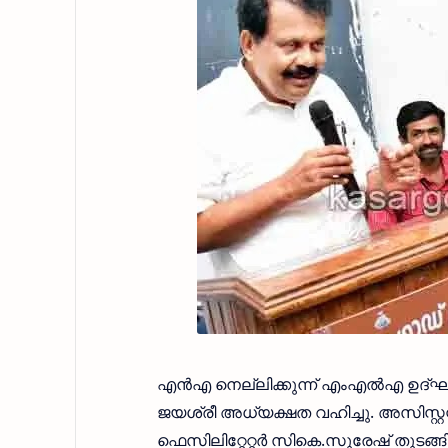
എന്‍എ നെല്ലിക്കുന്ന് എംഎല്‍എ ഉദ്ഘാ
ജയശ്രീ അധ്യക്ഷത വഹിച്ചു. അസിസ്റ്റ
ഫെസിലിറ്റേറ്റര്‍ സികെ.സുരേഷ് തുടങ്ങി