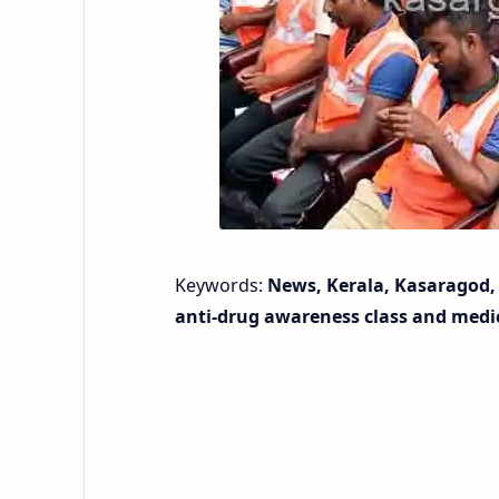
Keywords:
News, Kerala, Kasaragod, 
anti-drug awareness class and medi
< !- START disable copy paste -->