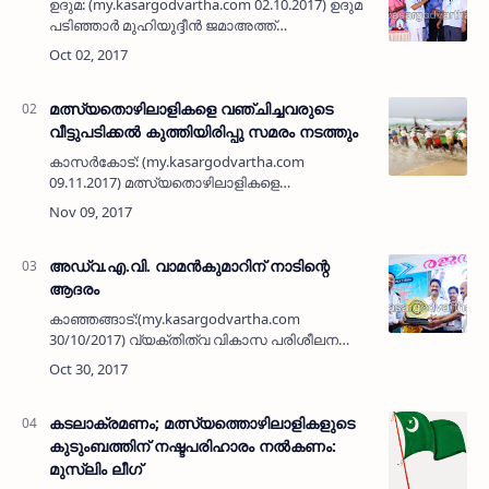
ഉദുമ: (my.kasargodvartha.com 02.10.2017) ഉദുമ
പടിഞ്ഞാര്‍ മുഹിയുദ്ദീന്‍ ജമാഅത്ത്
കമ്മിറ്റിയുടെയും യു എ ഇ ജനറല്‍
കമ്മിറ്റിയുടെയും സംയുക്താഭിമുഖ്യത്തില്‍
പ്രസിദ്ദീകരിച്ച സമാന്‍ സ്മരണ…
മത്സ്യതൊഴിലാളികളെ വഞ്ചിച്ചവരുടെ
വീട്ടുപടിക്കല്‍ കുത്തിയിരിപ്പു സമരം നടത്തും
കാസര്‍കോട്: (my.kasargodvartha.com
09.11.2017) മത്സ്യതൊഴിലാളികളെ
വഞ്ചിച്ചവരുടെ വീട്ടുപടിക്കല്‍ കുത്തിയിരിപ്പു
സമരം നടത്താന്‍ മത്സ്യതൊഴിലാളി
ഫെഡറേഷന്‍ (സി.ഐ.ടി.യു) തീരുമാനിച്ചു.
അട…
അഡ്വ.എ.വി. വാമന്‍കുമാറിന് നാടിന്റെ
ആദരം
കാഞ്ഞങ്ങാട്:(my.kasargodvartha.com
30/10/2017) വ്യക്തിത്വ വികാസ പരിശീലന
രംഗത്ത് 25 വര്‍ഷം പൂര്‍ത്തിയാക്കിയ സാമൂഹ്യ-
രാഷ്ട്രീയ-സാംസ്‌കാരിക-നിയമരംഗത്തെ
പ്രമുഖനായ അഡ്വ. എ.വി വാമന്‍കുമ…
കടലാക്രമണം; മത്സ്യത്തൊഴിലാളികളുടെ
കുടുംബത്തിന് നഷ്ടപരിഹാരം നല്‍കണം:
മുസ്ലിം ലീഗ്