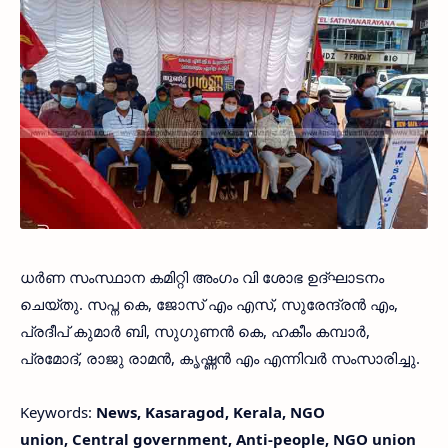
ധർണ സംസ്ഥാന കമിറ്റി അംഗം വി ശോഭ ഉദ്‌ഘാടനം
ചെയ്തു. സപ്ന കെ, ജോസ് എം എസ്, സുരേന്ദ്രൻ എം,
പ്രദീപ് കുമാർ ബി, സുഗുണൻ കെ, ഹകീം കമ്പാർ,
പ്രമോദ്, രാജു രാമൻ, കൃഷ്ണൻ എം എന്നിവർ സംസാരിച്ചു.
Keywords:
News, Kasaragod, Kerala, NGO
union, Central government, Anti-people, NGO union