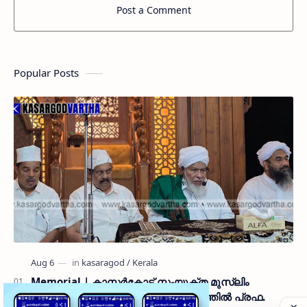
Post a Comment
Popular Posts
Memorial | കാസർകോട് സംയുക്ത മുസ്ലിം
ജമാഅത്ത് കമ്മിറ്റിയുടെ ആഭിമുഖ്യത്തിൽ പ്രഫ.