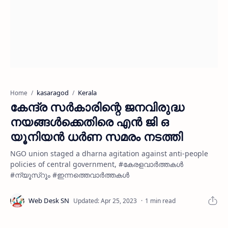
kasaragod
Kerala
Home
കേന്ദ്ര സർകാരിന്റെ ജനവിരുദ്ധ
നയങ്ങൾക്കെതിരെ എൻ ജി ഒ
യൂനിയൻ ധർണ സമരം നടത്തി
NGO union staged a dharna agitation against anti-people
policies of central government, #കേരളവാർത്തകൾ
#ന്യൂസ്റൂം #ഇന്നത്തെവാർത്തകൾ
1 min read