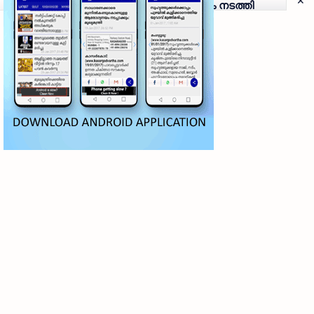
ആലിക്കുട്ടി മുസ്ലിയാർ അനുസ്മരണം നടത്തി
● തളങ്കര മാലിക് ദിനാർ വലിയ ജുമുഅത്ത് പള്ളിയിൽ
വെച്ചാണ് പ്രാർഥനാ സദസ്സ് ഒരുക്കിയത് ● സമസ്ത ട്രഷറർ
കൊയ്യോട് ഉമർ മുസ്ലിയാർ പരിപാടിക്ക് നേതൃത്വം
നൽകി കാസ…
Obituary | വീട്ടുജോലി ചെയ്തുകൊണ്ടിരിക്കെ വീട്ടമ്മ
കുഴഞ്ഞുവീണ് മരിച്ചു
Musical Night | പുലിക്കുന്നിൽ റഫി ഗാനങ്ങളുടെ
മധുരവുമായി 'മെഹ്ഫിൽ എ ശാം റഫി കേ നാം'
ശ്രദ്ധേയമായി
Obituary | തളങ്കര കടവത്തെ നഫീസ ഹജ്ജുമ്മ
നിര്യാതയായി
Obituary | കർണാടക മുൻ സിവില്‍ സപ്ലൈസ്