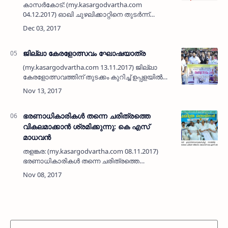
കാസര്‍കോട്: (my.kasargodvartha.com
04.12.2017) ഓഖി ചുഴലിക്കാറ്റിനെ തുടര്‍ന്ന്
കാസര്‍കോട് ജില്ലയുടെ തീരപ്രദേശങ്ങളില്‍
താമസിക്കുന്ന തൊഴിലാളി കുടുംബങ്ങള്‍ക്ക് വീടും,
ജീവനും, തൊഴിലുപക…
ജില്ലാ കേരളോത്സവം ഘോഷയാത്ര
(my.kasargodvartha.com 13.11.2017) ജില്ലാ
കേരളോത്സവത്തിന് തുടക്കം കുറിച്ച് ഉപ്പളയില്‍
നടത്തിയ സാംസ്‌കാരി ഘോഷയാത്ര
(ശ്രദ്ധിക്കുക: ഗൾഫ് - വിനോദം - ടെക്നോളജി -
സാമ്പത്തികം- പ്രധാന …
ഭരണാധികാരികള്‍ തന്നെ ചരിത്രത്തെ
വികലമാക്കാന്‍ ശ്രമിക്കുന്നു: കെ എസ്
മാധവന്‍
തളങ്കര: (my.kasargodvartha.com 08.11.2017)
ഭരണാധികാരികള്‍ തന്നെ ചരിത്രത്തെ
വികലമാക്കാന്‍ ശ്രമിക്കുന്ന കാഴ്ചയാണ്
കാണുന്നതെന്ന് കോഴിക്കോട് സര്‍വകലാശാല
ചരിത്ര വിഭാഗം മേധാവി ഡോ. കെ എസ…