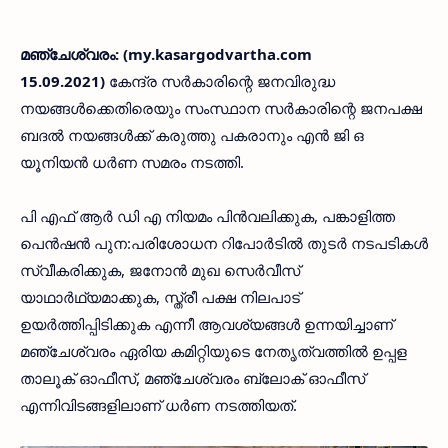
മഞ്ചേശ്വരം: (my.kasargodvartha.com
15.09.2021)
കേന്ദ്ര സർകാരിന്റെ ജനവിരുദ്ധ
നയങ്ങൾക്കെതിരെയും സംസ്ഥാന സർകാരിന്റെ ജനപക്ഷ
ബദൽ നയങ്ങൾക്ക് കരുത്തു പകരാനും എൻ ജി ഒ
യൂനിയൻ ധർണ സമരം നടത്തി.
പി എഫ് ആർ ഡി എ നിയമം പിൻവലിക്കുക, പങ്കാളിത്ത
പെൻഷൻ പുന:പരിശോധന റിപോർടിൽ തുടർ നടപടികൾ
സ്വീകരിക്കുക, ജനോൻ മുഖ സെർവീസ്
യാഥാർഥ്യമാക്കുക, സ്ത്രീ പക്ഷ നിലപാട്
ഉയർത്തിപ്പിടിക്കുക എന്നീ ആവശ്യങ്ങൾ ഉന്നയിച്ചാണ്
മഞ്ചേശ്വരം ഏരിയ കമിറ്റിയുടെ നേതൃത്വത്തിൽ ഉപ്പള
താലൂക് ഓഫീസ്, മഞ്ചേശ്വരം ബ്ലോക് ഓഫീസ്
എന്നിവിടങ്ങളിലാണ് ധർണ നടത്തിയത്.