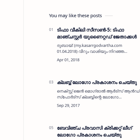
You may like these posts
ടിഫാ വീകിലി സീസണ്‍-5: ടിഫാ
മാഞ്ചസ്റ്റര്‍ യുണൈറ്റഡ് ജേതാക്കള്‍
ദുബായ്: (my.kasarrgodvartha.com
01.04.2018) വീറും വാശിയും നിറഞ്ഞ
ബുസ്താന്‍ സ്റ്റേഡിയത്തിലെ ടിഫാ വീകിലി
സീസണ്‍-5 ആവേശ പോരാട്ടത്തില്‍
ഏകപക്ഷീയമായ ഒരു ഗോളിന് ടിഫാ
ചെല്‍സിയെ പരാജയപ്പെ…
ക്ലബ്ബ് ലോഗോ പ്രകാശനം ചെയ്തു
നെക്സ്റ്റ് ജെന്‍ മൊഗ്രാല്‍ ആര്‍ട്‌സ് ആന്‍ഡ്
സ്‌പോര്‍ട്‌സ് ക്ലബ്ബിന്റെ ലോഗോ
പ്രകാശനം പ്രമുഖ കാര്‍ റാലി താരം മൂസ
ഷരീഫ് നിര്‍വഹിക്കുന്നു.
Keywords: Chalanam, Sports, Kerala, …
ബേവിഞ്ച പ്രവാസി ക്രിക്കറ്റ് ലീഗ്
ലോഗോ പ്രകാശനം ചെയ്തു