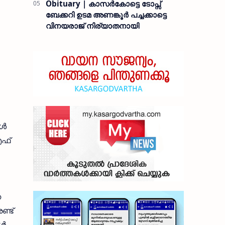
Obituary | കാസർകോട്ടെ ടോപ്സ്
ബേക്കറി ഉടമ അണങ്കൂർ പച്ചക്കാട്ടെ
വിനയരാജ് നിര്യാതനായി
്‍
എഫ്
ഞ
ണ്ട്
്‍