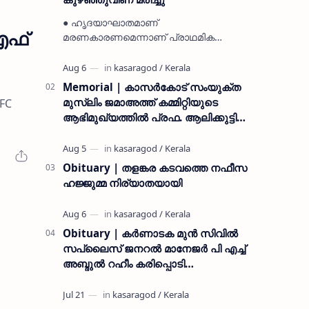
● ഹൃദയാഘാതമാണ്
എഫ്
മരണകാരണമെന്നാണ് പ്രാഥമിക
നിഗമനം ● മടിക്കൈയിലെ ആദ്യകാല
കമ്യൂണിസ്റ്റ് പ്രവർത്തകരായ
രാമൻ്റെയും ചിരുതേയിയുടെയും
Memorial | കാസർകോട് സംയുക്ത
മകളാണ് ● വിവരമറിഞ്ഞ് ജനപ്ര…
മുസ്ലിം ജമാഅത്ത് കമ്മിറ്റിയുടെ
 FC
ആഭിമുഖ്യത്തിൽ പ്രഫ. ആലിക്കുട്ടി
മുസ്ലിയാർ അനുസ്മരണം നടത്തി
Obituary | തളങ്കര കടവത്തെ നഫീസ
ഹജ്ജുമ്മ നിര്യാതയായി
Obituary | കർണാടക മുൻ സിവില്‍
സപ്ലൈസ് ജനറൽ മാനേജർ പി എച്ച്
അബ്ദുൽ റഹീം കരിപ്പൊടി
നിര്യാതനായി