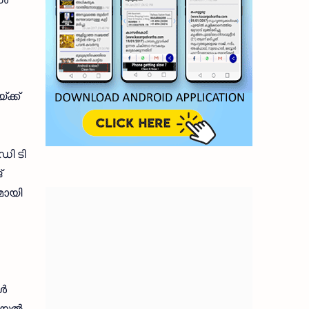
ക്ക്
ഡി ടി
്
ുമായി
്‍
യല്‍