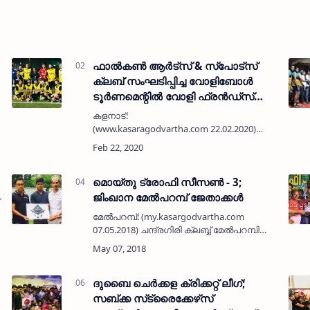
ഫാല്‍കണ്‍ ആര്‍ട്‌സ് & സ്‌പോട്‌സ്
ക്ലബ് സംഘടിപ്പിച്ച വോളിബോള്‍
ടൂര്‍ണമെന്റില്‍ വോളി ഫ്രന്‍ഡ്‌സ്
കുമ്പടാജെ ജേതാക്കള്‍, കെ എച്ച്
കളനാട്:
ബ്രദേര്‍സ് കളനാടിന് കപ്പ് നഷ്ടമായത്
(www.kasaragodvartha.com 22.02.2020)
ഇഞ്ചോടിഞ്ച്
ഫാല്‍കണ്‍ ആര്‍ട്‌സ് & സ്‌പോട്‌സ്
ക്ലബിന്റെ 30ാം വാര്‍ഷികത്തോടനുബന്ധിച്ച്
പോരാട്ടത്തിനൊടുവില്‍
കളനാട് പ്രത്യേകം സജ്ജമാക്കിയ മര്‍ഹും
റഫീഖ് മെമ്മോറി…
മൊയ്തു ട്രോഫി സീസണ്‍ - 3;
ജിംഖാന മേല്‍പറമ്പ് ജേതാക്കള്‍
മേല്‍പറമ്പ്: (my.kasargodvartha.com
07.05.2018) ചന്ദ്രഗിരി ക്ലബ്ബ് മേല്‍പറമ്പിന്റെ
ആഭിമുഖ്യത്തില്‍ നടന്ന മൂന്നാമത് മൊയ്തു
ട്രോഫി ഫുട്‌ബോള്‍ ടൂര്‍ണമെന്റില്‍ ജിംഖാന
മേല്‍…
ദുബൈ ചെര്‍ക്കള ക്രിക്കറ്റ് ലീഗ്;
സബ്ക്ക സ്‌ട്രൈക്കേഴ്‌സ്