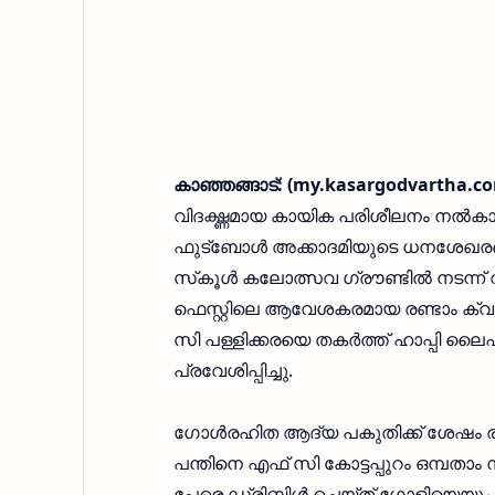
കാഞ്ഞങ്ങാട്: (my.kasargodvartha.co
വിദഗ്ദ്ധമായ കായിക പരിശീലനം നല്‍കാന്‍
ഫുട്ബോള്‍ അക്കാദമിയുടെ ധനശേഖരണ
സ്‌കൂള്‍ കലോത്സവ ഗ്രൗണ്ടില്‍ നടന
ഫെസ്റ്റിലെ ആവേശകരമായ രണ്ടാം ക്വാര്
സി പള്ളിക്കരയെ തകര്‍ത്ത് ഹാപ്പി ലൈഫ്
പ്രവേശിപ്പിച്ചു.
ഗോള്‍രഹിത ആദ്യ പകുതിക്ക് ശേഷം രണ്ട
പന്തിനെ എഫ് സി കോട്ടപ്പുറം ഒമ്പതാം ന
പേരെ ഡ്രിബിള്‍ ചെയ്ത് ഗോളിയെയും കബള