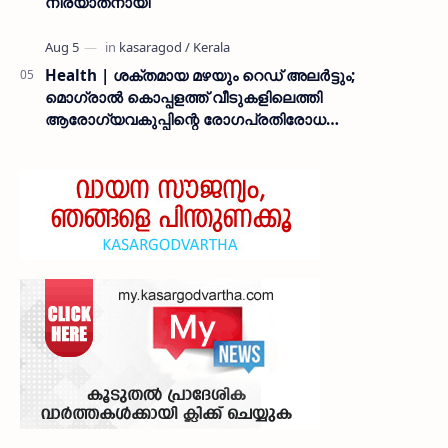
നിര്യാതനായി
Health | ശക്തമായ മഴയും റെഡ് അലർട്ടും;
മൊഗ്രാൽ കൊപ്പളത്ത് വീടുകളിലെത്തി
ആരോഗ്യവകുപ്പിന്റെ രോഗപ്രതിരോധ
ബോധവത്കരണം