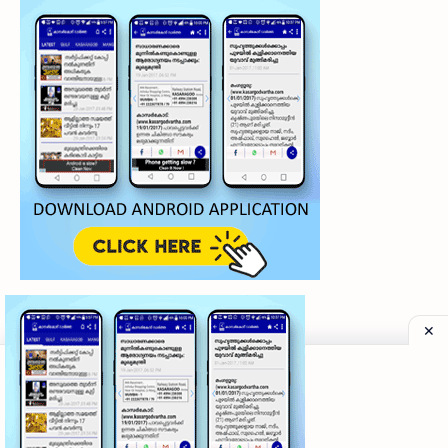
©
2026
‧
My Kasaragod Vartha | LATEST KASARAGOD LOCAL NE
Privacy Policy
|
Grievance Redressal