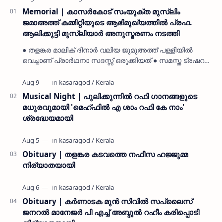
Memorial | കാസർകോട് സംയുക്ത മുസ്ലിം
ജമാഅത്ത് കമ്മിറ്റിയുടെ ആഭിമുഖ്യത്തിൽ പ്രഫ.
ആലിക്കുട്ടി മുസ്ലിയാർ അനുസ്മരണം നടത്തി
● തളങ്കര മാലിക് ദിനാർ വലിയ ജുമുഅത്ത് പള്ളിയിൽ
വെച്ചാണ് പ്രാർഥനാ സദസ്സ് ഒരുക്കിയത് ● സമസ്ത ട്രഷറർ
കൊയ്യോട് ഉമർ മുസ്ലിയാർ പരിപാടിക്ക് നേതൃത്വം
നൽകി കാസ…
Musical Night | പുലിക്കുന്നിൽ റഫി ഗാനങ്ങളുടെ
മധുരവുമായി 'മെഹ്ഫിൽ എ ശാം റഫി കേ നാം'
ശ്രദ്ധേയമായി
Obituary | തളങ്കര കടവത്തെ നഫീസ ഹജ്ജുമ്മ
നിര്യാതയായി
Obituary | കർണാടക മുൻ സിവില്‍ സപ്ലൈസ്
ജനറൽ മാനേജർ പി എച്ച് അബ്ദുൽ റഹീം കരിപ്പൊടി