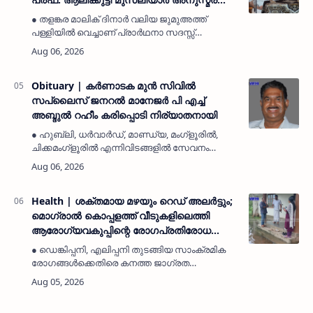
നടത്തി
● തളങ്കര മാലിക് ദിനാർ വലിയ ജുമുഅത്ത്
പള്ളിയിൽ വെച്ചാണ് പ്രാർഥനാ സദസ്സ്
ഒരുക്കിയത്● സമസ്ത ട്രഷറർ കൊയ്യോട് ഉമർ
മുസ്ലിയാർ പരിപാടിക്ക് നേതൃത്വം
നൽകികാസർകോട്: (MyKasargodVartha)
കാസർകോട…
Obituary | കർണാടക മുൻ സിവില്‍
സപ്ലൈസ് ജനറൽ മാനേജർ പി എച്ച്
അബ്ദുൽ റഹീം കരിപ്പൊടി നിര്യാതനായി
● ഹുബ്ലി, ധർവാർഡ്, മാണ്ഡ്യ, മംഗ്ളൂരിൽ,
ചിക്കമംഗ്ളൂരിൽ എന്നിവിടങ്ങളിൽ സേവനം
അനുഷ്ഠിച്ചിട്ടുണ്ട്● മയ്യത്ത് വെള്ളിയാഴ്ച
സുബ്ഹ് നമസ്കാരത്തിന് ശേഷം തായലങ്ങാടി
ഖിളർ ജുമാ മസ്ജിദ് ഖബർസ്ഥാന…
Health | ശക്തമായ മഴയും റെഡ് അലർട്ടും;
മൊഗ്രാൽ കൊപ്പളത്ത് വീടുകളിലെത്തി
ആരോഗ്യവകുപ്പിന്റെ രോഗപ്രതിരോധ
ബോധവത്കരണം
● ഡെങ്കിപ്പനി, എലിപ്പനി തുടങ്ങിയ സാംക്രമിക
രോഗങ്ങൾക്കെതിരെ കനത്ത ജാഗ്രത
പാലിക്കണം● പനി ബാധിച്ചാൽ സ്വയം ചികിത്സ
ഒഴിവാക്കി സർക്കാർ ആശുപത്രികളിൽ ചികിത്സ
തേടുകമൊഗ്രാൽ: (MyKasargodVarth…