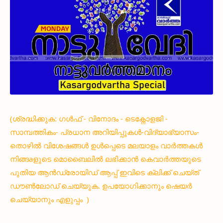
(ശ്രദ്ധിക്കുക: ഗൾഫ് - വിനോദം - ടെക്നോളജി -
സാമ്പത്തികം- പ്രധാന അറിയിപ്പുകൾ-വിദ്യാഭ്യാസം-
തൊഴിൽ വിശേഷങ്ങൾ ഉൾപ്പെടെ മലയാളം വാർത്തകൾ
നിങ്ങaളുടെ മൊബൈലിൽ ലഭിക്കാൻ കെവാർത്തയുടെ
പുതിയ ആൻഡ്രോയിഡ് ആപ്പ് ഇവിടെ ക്ലിക്ക് ചെയ്ത്
ഡൗൺലോഡ് ചെയ്യുക. ഉപയോഗിക്കാനും ഷെയർ
ചെയ്യാനും എളുപ്പം )