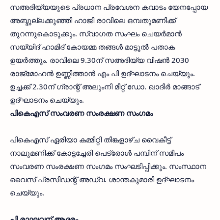
സഅദിയ്യയുടെ പ്രധാന പ്രവേശന കവാടം യേനപ്പോയ
അബ്ദുല്ലക്കുഞ്ഞി ഹാജി രാവിലെ ഒമ്പതുമണിക്ക്
തുറന്നുകൊടുക്കും. സ്വാഗത സംഘം ചെയര്‍മാന്‍
സയ്യിദ് ഹാമിദ് കോയമ്മ തങ്ങള്‍ മാട്ടൂല്‍ പതാക
ഉയര്‍ത്തും. രാവിലെ 9.30ന് സഅദിയ്യ വിഷന്‍ 2030
രാജ്‌മോഹന്‍ ഉണ്ണിത്താന്‍ എം പി ഉദ്ഘാടനം ചെയ്യും.
ഉച്ചക്ക് 2.30ന് ഗ്രാന്റ് അലുംനി മീറ്റ് ഡോ. ഖാദിര്‍ മാങ്ങാട്
ഉദ്ഘാടനം ചെയ്യും.
പികെഎസ് സംവരണ സംരക്ഷണ സംഗമം
പികെഎസ് ഏരിയാ കമ്മിറ്റി തിങ്കളാഴ്ച വൈകീട്ട്
നാലുമണിക്ക് കോട്ടച്ചേരി പെട്രോള്‍ പമ്പിന് സമീപം
സംവരണ സംരക്ഷണ സംഗമം സംഘടിപ്പിക്കും. സംസ്ഥാന
വൈസ് പ്രസിഡന്റ് അഡ്വ. ശാന്തകുമാരി ഉദ്ഘാടനം
ചെയ്യും.
പി രാഘവന് ആദരം