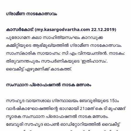
ഗ്രാമീണ നാടകോത്സവം
കാസര്‍കോട്: (my.kasargodvartha.com 22.12.2019)
പുരോഗമന കലാ സാഹിത്യസംഘം കാറഡുക്ക
കമ്മിറ്റിയുടെ ആഭിമുഖ്യത്തില്‍ ഗ്രാമീണ നാടകോത്സവം.
സാംസ്‌കാരിക സായാഹ്നം: സി എം വിനയചന്ദ്രന്‍. നാടകം:
തിരുവനന്തപുരം സൗപര്‍ണികയുടെ 'ഇതിഹാസം'.
വൈകീട്ട് ഏഴുമണിക്ക് കാടകത്ത്.
സംസ്ഥാന പ്രൊഫഷനല്‍ നാടക മത്സരം
സൗഹൃദ വായനശാല ഗ്രന്ഥാലയം ബേവൂരിയുടെ 15ാം
വാര്‍ഷികാഘോഷത്തിന്റെ ഭാഗമായി 21ാമത് കെ ടി മുഹമ്മദ്
സ്മാരക സംസ്ഥാന പ്രൊഫഷനല്‍ നാടക മത്സരം.
ബേവൂരി സൗഹൃദ ഓപണ്‍ ഓഡിറ്റോറിയത്തില്‍ വൈകീട്ട്