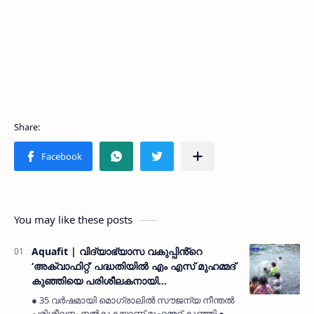
You may like these posts
Aquafit | വിദ്യാഭ്യാസ വകുപ്പിൻ്റെ
‘അക്വാഫിറ്റ്’ പദ്ധതിയിൽ എം എസ് മുഹമ്മദ്
കുഞ്ഞിയെ പരിശീലകനായി
നിയമിക്കണമെന്ന് മൊഗ്രാൽ ദേശീയവേദി
● 35 വർഷമായി മൊഗ്രാലിൽ സൗജന്യ നീന്തൽ
പരിശീലനം നൽകുകയാണ് മുഹമ്മദ് കുഞ്ഞി ●