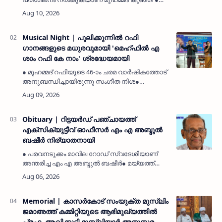
വിദ്യാഭ്യാസ മന്ത്രി അഡ്വ. എൻ ശംസുദ്ദീന്
മൊഗ്രാൽ ദേശീയവേദി ഭാരവാഹികൾ നിവേദനം
നൽകികുമ്പള: (MyKasargodVartha)…
Musical Night | പുലിക്കുന്നിൽ റഫി
ഗാനങ്ങളുടെ മധുരവുമായി 'മെഹ്ഫിൽ എ
ശാം റഫി കേ നാം' ശ്രദ്ധേയമായി
● മുഹമ്മദ് റഫിയുടെ 46-ാം ചരമ വാർഷികത്തോട്
അനുബന്ധിച്ചായിരുന്നു സംഗീത നിശ●
ഔപചാരിക ഉദ്ഘാടനമോ സ്വാഗത ഭാഷണമോ
ഇല്ലാതെയാണ് പരിപാടി നടന്നത് കാസർകോട്:
(MyKasargodVartha) പുലിക്കുന്നിലെ മു…
Obituary | റിട്ടയർഡ് പഞ്ചായത്ത്
എക്സിക്യുട്ടീവ് ഓഫീസർ എം എ അബ്ദുൽ
ബഷീർ നിര്യാതനായി
● പരവനടുക്കം മാവില റോഡ് സ്വദേശിയാണ്
അന്തരിച്ച എം എ അബ്ദുൽ ബഷീർ● മയ്യത്ത്
ചെമ്മനാട് ജുമാ മസ്ജിദ് ഖബർസ്ഥാനിൽ
ഖബറടക്കി.പരവനടുക്കം: (MyKasargodVartha)
പരവനടുക്കം മാവില റോഡിലെ റിട്ടയർഡ്…
Memorial | കാസർകോട് സംയുക്ത മുസ്ലിം
ജമാഅത്ത് കമ്മിറ്റിയുടെ ആഭിമുഖ്യത്തിൽ
പ്രഫ. ആലിക്കുട്ടി മുസ്ലിയാർ അനുസ്മരണം