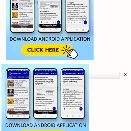
©
2026
‧
My Kasaragod Vartha | LATEST KASARAGOD LOCAL NE
Privacy Policy
|
Grievance Redressal