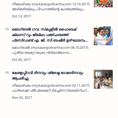
നീലേശ്വരം: (my.kasargodvartha.com 13.10.2017)
അഴിമതിയിലും പീഡനത്തിന്റെ കാര്യത്തിലും
രണ്ടു മുന്നണികളും ഒരേ
തൂവല്‍പക്ഷികളെപ്പോലെയാണെന്ന് ബി ജെ പി
ജില്ലാ ജനറല്‍ സെക്രട്ടറി എ വേലായുധന…
മൊഗ്രാല്‍ ഗവ: സ്‌കൂളില്‍ ഹൈടെക്
ക്ലാസ് റൂം ജില്ലാ പഞ്ചായത്ത്
പ്രസിഡണ്ട് എ. ജി. സി ബഷീര്‍ ഉദ്ഘാടനം
ചെയ്തു
മൊഗ്രാല്‍: (my.kasargodvartha.com 06.10.2017)
പുതിയ തലമുറയുടെ വിദ്യാഭ്യാസ
സൗകര്യങ്ങള്‍ മെച്ചപ്പെടുത്തുന്നതിനായി
നാട്ടുകാര്‍ സംഭാവന നല്‍കി സ്‌കൂള്‍
ക്ലാസ്മുറികള്‍ ഹൈട്ടെക് വല്‍ക്കര…
കേരളപ്പിറവി ദിനവും ശ്രേഷ്ഠ ഭാഷാദിനവും
ആചരിച്ചു
നീലേശ്വരം: (my.kasargodvartha.com 02.11.2017)
പാന്‍ടെക്ക് പ്രീപ്രൈമറി ടീച്ചേര്‍സ് ട്രെയിനിംഗ്
സെന്ററിന്റെ ആഭിമുഖ്യത്തില്‍ നവംബര്‍ ഒന്നിന്
61- ാം കേരളപ്പിറവി ദിനവും മലയാള
ഭാഷാദിനാ…