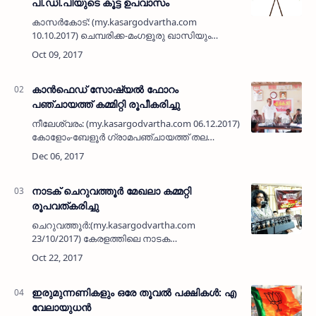
പി.ഡി.പിയുടെ കൂട്ട ഉപവാസം
കാസര്‍കോട്: (my.kasargodvartha.com
10.10.2017) ചെമ്പരിക്ക-മംഗളൂരു ഖാസിയും
പ്രമുഖ മത പണ്ഡിതനുമായിരുന്ന സി.എം.
അബ്ദുല്ല മൗലവിയുടെ ദുരൂഹ മരണം
സംബന്ധിച്ച് എന്‍.ഐ.എ. അന്വേഷിക്കുക,
കുറ്…
കാന്‍ഫെഡ് സോഷ്യല്‍ ഫോറം
പഞ്ചായത്ത് കമ്മിറ്റി രൂപീകരിച്ചു
നീലേശ്വരം: (my.kasargodvartha.com 06.12.2017)
കോളോം-ബേളൂര്‍ ഗ്രാമപഞ്ചായത്ത് തല
കാന്‍ഫെഡ് സോഷ്യല്‍ ഫോറം രൂപീകരണം
നടന്നു. പഞ്ചായത്ത് തല ഉദ്ഘാടനം
കാന്‍ഫെഡ് സോഷ്യല്‍ ഫോറം രക്ഷാധികാര…
നാടക് ചെറുവത്തൂര്‍ മേഖലാ കമ്മറ്റി
രൂപവത്കരിച്ചു
ചെറുവത്തൂര്‍:(my.kasargodvartha.com
23/10/2017) കേരളത്തിലെ നാടക
പ്രവര്‍ത്തകരുടെ കൂട്ടായ്മയായ നാടക്
ചെറുവത്തൂര്‍ മേഖലാ കമ്മിറ്റി രൂപീകരിച്ചു.
ചെറുവത്തൂര്‍ ഹൈലൈന്‍ പ്ലാസ
ഓഡിറ്റോറിയ…
ഇരുമുന്നണികളും ഒരേ തൂവല്‍ പക്ഷികള്‍: എ
വേലായുധന്‍