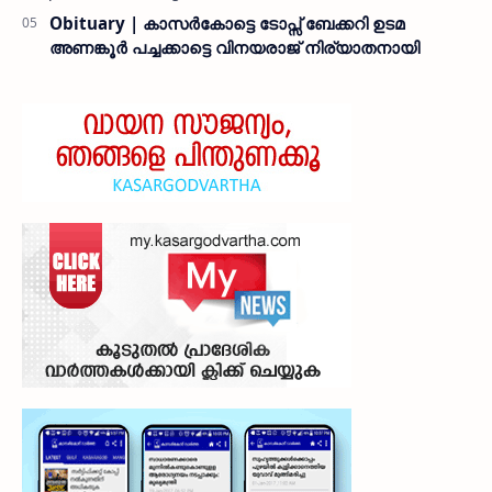
Obituary | കാസർകോട്ടെ ടോപ്സ് ബേക്കറി ഉടമ
അണങ്കൂർ പച്ചക്കാട്ടെ വിനയരാജ് നിര്യാതനായി