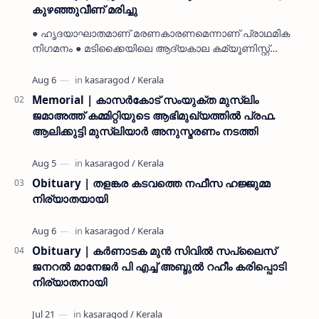
കുഴഞ്ഞുവീണ് മരിച്ചു
● ഹൃദയാഘാതമാണ് മരണകാരണമെന്നാണ് പ്രാഥമിക
നിഗമനം ● മടിക്കൈയിലെ ആദ്യകാല കമ്യൂണിസ്റ്റ്
പ്രവർത്തകരായ രാമൻ്റെയും ചിരുതേയിയുടെയും
മകളാണ് ● വിവരമറിഞ്ഞ് ജനപ്ര…
Memorial | കാസർകോട് സംയുക്ത മുസ്ലിം
ജമാഅത്ത് കമ്മിറ്റിയുടെ ആഭിമുഖ്യത്തിൽ പ്രഫ.
ആലിക്കുട്ടി മുസ്ലിയാർ അനുസ്മരണം നടത്തി
Obituary | തളങ്കര കടവത്തെ നഫീസ ഹജ്ജുമ്മ
നിര്യാതയായി
Obituary | കർണാടക മുൻ സിവില്‍ സപ്ലൈസ്
ജനറൽ മാനേജർ പി എച്ച് അബ്ദുൽ റഹീം കരിപ്പൊടി
നിര്യാതനായി