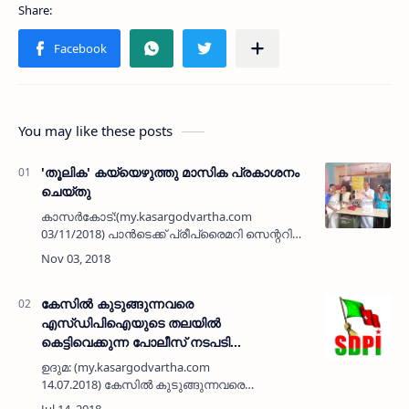
You may like these posts
'തൂലിക' കയ്യെഴുത്തു മാസിക പ്രകാശനം
ചെയ്തു
കാസര്‍കോട്:(my.kasargodvartha.com
03/11/2018) പാന്‍ടെക്ക് പ്രീപ്രൈമറി സെന്ററിലെ
പഠിതാക്കള്‍ മലയാള ഭാഷാ ദിനചാരണത്തോട്
അനുബന്ധിച്ച് തയ്യറാക്കിയ 'തൂലിക'
കയ്യെഴുത്തു മാസിക കൂക്കാനം റഹ…
കേസില്‍ കുടുങ്ങുന്നവരെ
എസ്ഡിപിഐയുടെ തലയില്‍
കെട്ടിവെക്കുന്ന പോലീസ് നടപടി
അവസാനിപ്പിക്കണം: എസ്ഡിപിഐ
ഉദുമ: (my.kasargodvartha.com
14.07.2018) കേസില്‍ കുടുങ്ങുന്നവരെ
എസ്ഡിപിഐയുടെ തലയില്‍ കെട്ടിവെക്കുന്ന