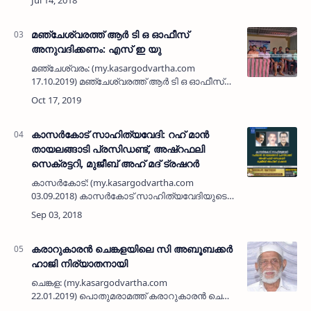
പോലീസ് നടപടി അവസാനിപ്പിക്കണമെന്ന്
എസ്ഡിപിഐ. കഴിഞ്ഞ ദിവസം സോഷ്യല്‍
മീഡിയ ഹ…
മഞ്ചേശ്വരത്ത് ആര്‍ ടി ഒ ഓഫീസ്
അനുവദിക്കണം: എസ് ഇ യു
മഞ്ചേശ്വരം: (my.kasargodvartha.com
17.10.2019) മഞ്ചേശ്വരത്ത് ആര്‍ ടി ഒ ഓഫീസ്
അനുവദിക്കണമെന്ന് സ്റ്റേറ്റ് എംപ്ലോയീസ്
യൂണിയന്‍ മഞ്ചേശ്വരം താലൂക്ക് സമ്മേളനം
ആവശ്യപ്പെട്ടു.മഞ്ചേശ്വരത്…
കാസര്‍കോട് സാഹിത്യവേദി: റഹ് മാന്‍
തായലങ്ങാടി പ്രസിഡണ്ട്, അഷ്റഫലി
സെക്രട്ടറി, മുജീബ് അഹ് മദ് ട്രഷറര്‍
കാസര്‍കോട്: (my.kasargodvartha.com
03.09.2018) കാസര്‍കോട് സാഹിത്യവേദിയുടെ
പുതിയ ഭാരവാഹികളെ തിരഞ്ഞെടുത്തു. ഹോട്ടല്‍
സിറ്റി ടവറില്‍ ചേര്‍ന്ന ജനറല്‍ ബോഡി
യോഗത്തിലാണ് പുതിയ …
കരാറുകാരന്‍ ചെങ്കളയിലെ സി അബൂബക്കര്‍
ഹാജി നിര്യാതനായി
ചെങ്കള: (my.kasargodvartha.com
22.01.2019) പൊതുമരാമത്ത് കരാറുകാരന്‍ ചെങ്കള
മുനമ്പം ഹൗസില്‍ സി അബൂബക്കര്‍ ഹാജി (88)