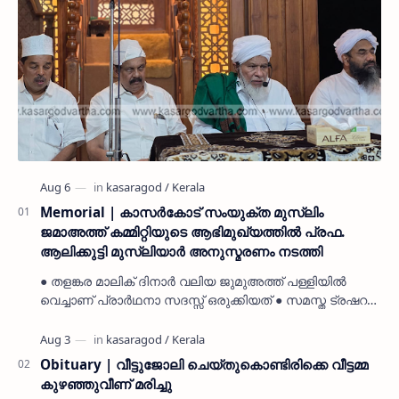
Memorial | കാസർകോട് സംയുക്ത മുസ്ലിം
ജമാഅത്ത് കമ്മിറ്റിയുടെ ആഭിമുഖ്യത്തിൽ പ്രഫ.
ആലിക്കുട്ടി മുസ്ലിയാർ അനുസ്മരണം നടത്തി
● തളങ്കര മാലിക് ദിനാർ വലിയ ജുമുഅത്ത് പള്ളിയിൽ
വെച്ചാണ് പ്രാർഥനാ സദസ്സ് ഒരുക്കിയത് ● സമസ്ത ട്രഷറർ
കൊയ്യോട് ഉമർ മുസ്ലിയാർ പരിപാടിക്ക് നേതൃത്വം
നൽകി കാസ…
Obituary | വീട്ടുജോലി ചെയ്തുകൊണ്ടിരിക്കെ വീട്ടമ്മ
കുഴഞ്ഞുവീണ് മരിച്ചു