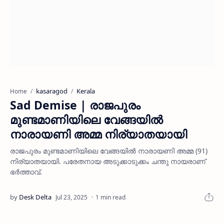
kasaragod
Kerala
Home
Sad Demise | രാജപുരം
മുണ്ടമാണിയിലെ വേങ്ങയിൽ
നാരായണി അമ്മ നിര്യാതയായി
രാജപുരം മുണ്ടമാണിയിലെ വേങ്ങയിൽ നാരായണി അമ്മ (91)
നിര്യാതയായി. പരേതനായ അടുക്കാടുക്കം ചന്തു നായരാണ്
ഭർത്താവ്.
1 min read