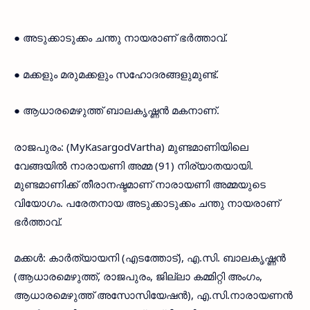
● അടുക്കാടുക്കം ചന്തു നായരാണ് ഭർത്താവ്.
● മക്കളും മരുമക്കളും സഹോദരങ്ങളുമുണ്ട്.
● ആധാരമെഴുത്ത് ബാലകൃഷ്ണൻ മകനാണ്.
രാജപുരം: (MyKasargodVartha) മുണ്ടമാണിയിലെ
വേങ്ങയിൽ നാരായണി അമ്മ (91) നിര്യാതയായി.
മുണ്ടമാണിക്ക് തീരാനഷ്ടമാണ് നാരായണി അമ്മയുടെ
വിയോഗം. പരേതനായ അടുക്കാടുക്കം ചന്തു നായരാണ്
ഭർത്താവ്.
മക്കൾ: കാർത്യായനി (എടത്തോട്), എ.സി. ബാലകൃഷ്ണൻ
(ആധാരമെഴുത്ത്, രാജപുരം, ജില്ലാ കമ്മിറ്റി അംഗം,
ആധാരമെഴുത്ത് അസോസിയേഷൻ), എ.സി.നാരായണൻ