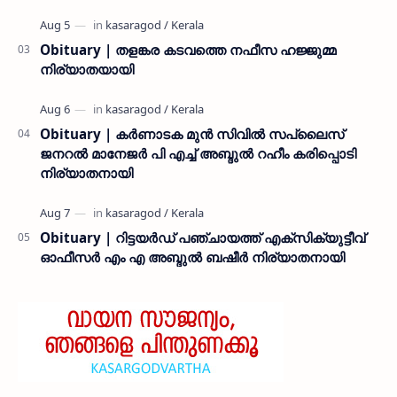
Obituary | തളങ്കര കടവത്തെ നഫീസ ഹജ്ജുമ്മ
നിര്യാതയായി
Obituary | കർണാടക മുൻ സിവില്‍ സപ്ലൈസ്
ജനറൽ മാനേജർ പി എച്ച് അബ്ദുൽ റഹീം കരിപ്പൊടി
നിര്യാതനായി
Obituary | റിട്ടയർഡ് പഞ്ചായത്ത് എക്സിക്യുട്ടീവ്
ഓഫീസർ എം എ അബ്ദുൽ ബഷീർ നിര്യാതനായി