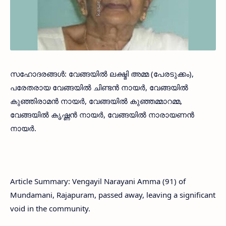
സഹോദരങ്ങൾ: വേങ്ങയിൽ ലക്ഷ്മി അമ്മ (പേരടുക്കം),
പരേതരായ വേങ്ങയിൽ ചിണ്ടൻ നായർ, വേങ്ങയിൽ
കുഞ്ഞിരാമൻ നായർ, വേങ്ങയിൽ കുഞ്ഞമ്മാറമ്മ,
വേങ്ങയിൽ കൃഷ്ണൻ നായർ, വേങ്ങയിൽ നാരായണൻ
നായർ.
Article Summary: Vengayil Narayani Amma (91) of
Mundamani, Rajapuram, passed away, leaving a significant
void in the community.