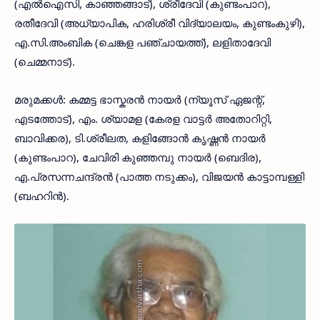
(എൽഐസി, കാഞ്ഞങ്ങാട്), ശ്രീദേവി (കുണ്ടംപാറ),
രതീദേവി (അധ്യാപിക, ഹരിശ്രീ വിദ്യാലയം, കുണ്ടംകുഴി),
എ.സി.അംബിക (ചെങ്കള പഞ്ചായത്ത്), ലളിതാദേവി
(ചെമ്മനാട്).
മരുമക്കൾ: കമ്മട്ട ഭാസ്കരൻ നായർ (ന്യൂസ് ഏജന്റ്,
എടത്തോട്), എം. ശ്യാമള (കേരള വാട്ടർ അതോറിറ്റി,
ബാവിക്കര), ടി.ശ്രീലത, കളിങ്ങോൻ കൃഷ്ണൻ നായർ
(കുണ്ടംപാറ), ചേവിരി കുഞ്ഞമ്പു നായർ (ബെദിര),
എ.പ്രസന്നചന്ദ്രൻ (പാത്ത നടുക്കം), വിജയൻ കാട്ടാമ്പള്ളി
(ബഹറിൻ).