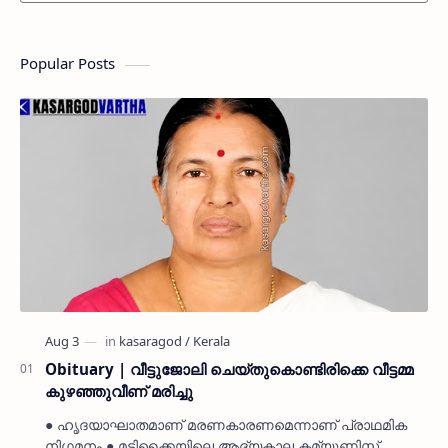
Popular Posts
Obituary | വീട്ടുജോലി ചെയ്തുകൊണ്ടിരിക്കെ വീട്ടമ്മ
കുഴഞ്ഞുവീണ് മരിച്ചു
● ഹൃദയാഘാതമാണ് മരണകാരണമെന്നാണ് പ്രാഥമിക
നിഗമനം ● മടിക്കൈയിലെ ആദ്യകാല കമ്യൂണിസ്റ്റ്