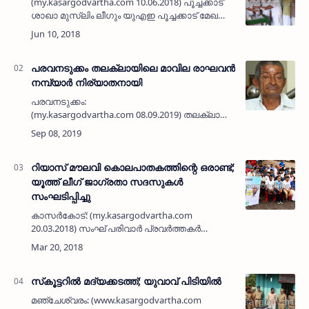
(my.kasargodvartha.com 10.06.2018) പൂച്ചക്കാട്
ശാഖാ മുസ്ലിം ലീഗും യുഎഇ പൂച്ചക്കാട് മേഖലാ
കെഎംസിസിയും സംയുക്തമായി നടത്തുന്ന
റമദാന്‍ റിലീഫിന്റെ വിതരണോദ്ഘാടനം മുസ്ലിം
ലീഗ് സംസ്ഥ…
പരവനടുക്കം തലക്ലായിലെ മാവില രാഘവന്‍
നമ്പ്യാര്‍ നിര്യാതനായി
പരവനടുക്കം:
(my.kasargodvartha.com 08.09.2019) തലക്ലായിലെ
മാവില രാഘവന്‍ നമ്പ്യാര്‍ (87) നിര്യാതനായി.
ഭാര്യ: മേലത്ത് ശാരദ അമ്മ. മക്കള്‍. മേലത്ത്
സുകുമാരന്‍ നായര്‍ (ഷാര്‍…
റിയാസ് മൗലവി കൊലപാതകത്തിന്റെ ഒരാണ്ട്;
യൂത്ത് ലീഗ് ജാഗ്രതാ സദസുകള്‍
സംഘടിപ്പിച്ചു
കാസര്‍കോട്: (my.kasargodvartha.com
20.03.2018) സംഘ് പരിവാര്‍ പ്രവര്‍ത്തകര്‍
പഴയചൂരി മുഹിയുദ്ദീന്‍ ജുമാമസ്ജിദില്‍ കയറി
അതിദാരുണമായി വെട്ടിക്കൊന്ന കര്‍ണാടക
കൊടക് സ്വദേശിയും പള…
സ്‌കൂട്ടറില്‍ മദ്യക്കടത്ത്; യുവാവ് പിടിയില്‍
മഞ്ചേശ്വരം: (www.kasargodvartha.com