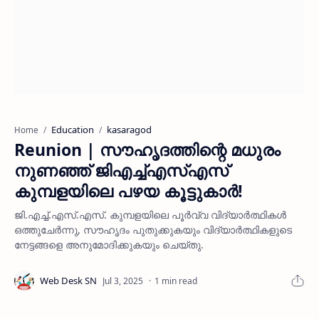
Education
kasaragod
Home
Reunion | സൗഹൃദത്തിന്റെ മധുരം
നുണഞ്ഞ് ജിഎച്ച്എസ്എസ്
കുമ്പളയിലെ പഴയ കൂട്ടുകാർ!
ജി.എച്ച്.എസ്.എസ്. കുമ്പളയിലെ പൂർവ്വ വിദ്യാർത്ഥികൾ
ഒത്തുചേർന്നു, സൗഹൃദം പുതുക്കുകയും വിദ്യാർത്ഥികളുടെ
നേട്ടങ്ങളെ അനുമോദിക്കുകയും ചെയ്തു.
1 min read