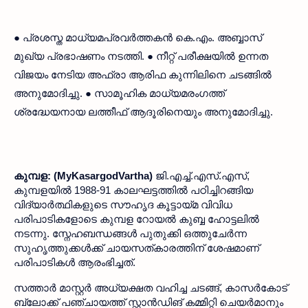
● പ്രശസ്ത മാധ്യമപ്രവർത്തകൻ കെ.എം. അബ്ബാസ്
മുഖ്യ പ്രഭാഷണം നടത്തി. ● നീറ്റ് പരീക്ഷയിൽ ഉന്നത
വിജയം നേടിയ അഫ്രാ ആരിഫ കുന്നിലിനെ ചടങ്ങിൽ
അനുമോദിച്ചു. ● സാമൂഹിക മാധ്യമരംഗത്ത്
ശ്രദ്ധേയനായ ലത്തീഫ് ആദൂരിനെയും അനുമോദിച്ചു.
കുമ്പള: (MyKasargodVartha)
ജി.എച്ച്.എസ്.എസ്,
കുമ്പളയിൽ 1988-91 കാലഘട്ടത്തിൽ പഠിച്ചിറങ്ങിയ
വിദ്യാർത്ഥികളുടെ സൗഹൃദ കൂട്ടായ്മ വിവിധ
പരിപാടികളോടെ കുമ്പള റോയൽ കുബ്ബ ഹോട്ടലിൽ
നടന്നു. സ്നേഹബന്ധങ്ങൾ പുതുക്കി ഒത്തുചേർന്ന
സുഹൃത്തുക്കൾക്ക് ചായസത്കാരത്തിന് ശേഷമാണ്
പരിപാടികൾ ആരംഭിച്ചത്.
സത്താർ മാസ്റ്റർ അധ്യക്ഷത വഹിച്ച ചടങ്ങ്, കാസർകോട്
ബ്ലോക്ക് പഞ്ചായത്ത് സ്റ്റാൻഡിങ് കമ്മിറ്റി ചെയർമാനും