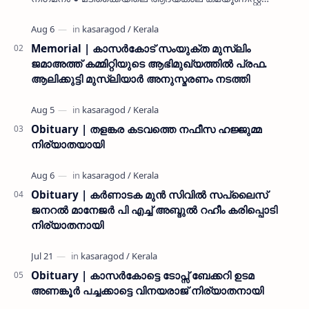
പ്രവർത്തകരായ രാമൻ്റെയും ചിരുതേയിയുടെയും
മകളാണ് ● വിവരമറിഞ്ഞ് ജനപ്ര…
Memorial | കാസർകോട് സംയുക്ത മുസ്ലിം
ജമാഅത്ത് കമ്മിറ്റിയുടെ ആഭിമുഖ്യത്തിൽ പ്രഫ.
ആലിക്കുട്ടി മുസ്ലിയാർ അനുസ്മരണം നടത്തി
Obituary | തളങ്കര കടവത്തെ നഫീസ ഹജ്ജുമ്മ
നിര്യാതയായി
Obituary | കർണാടക മുൻ സിവില്‍ സപ്ലൈസ്
ജനറൽ മാനേജർ പി എച്ച് അബ്ദുൽ റഹീം കരിപ്പൊടി
നിര്യാതനായി
Obituary | കാസർകോട്ടെ ടോപ്സ് ബേക്കറി ഉടമ
അണങ്കൂർ പച്ചക്കാട്ടെ വിനയരാജ് നിര്യാതനായി