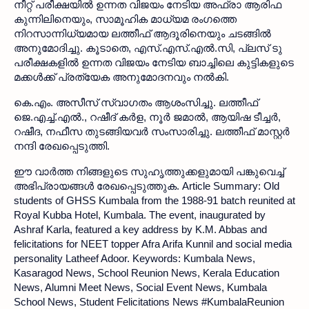
നീറ്റ് പരീക്ഷയിൽ ഉന്നത വിജയം നേടിയ അഫ്രാ ആരിഫ
കുന്നിലിനെയും, സാമൂഹിക മാധ്യമ രംഗത്തെ
നിറസാന്നിധ്യമായ ലത്തീഫ് ആദൂരിനെയും ചടങ്ങിൽ
അനുമോദിച്ചു. കൂടാതെ, എസ്.എസ്.എൽ.സി, പ്ലസ് ടു
പരീക്ഷകളിൽ ഉന്നത വിജയം നേടിയ ബാച്ചിലെ കുട്ടികളുടെ
മക്കൾക്ക് പ്രത്യേക അനുമോദനവും നൽകി.
കെ.എം. അസീസ് സ്വാഗതം ആശംസിച്ചു. ലത്തീഫ്
ജെ.എച്ച്.എൽ., റഷീദ് കർള, നൂർ ജമാൽ, ആയിഷ ടീച്ചർ,
റഷീദ, നഫീസ തുടങ്ങിയവർ സംസാരിച്ചു. ലത്തീഫ് മാസ്റ്റർ
നന്ദി രേഖപ്പെടുത്തി.
ഈ വാർത്ത നിങ്ങളുടെ സുഹൃത്തുക്കളുമായി പങ്കുവെച്ച്
അഭിപ്രായങ്ങൾ രേഖപ്പെടുത്തുക.
Article Summary:
Old
students of GHSS Kumbala from the 1988-91 batch reunited at
Royal Kubba Hotel, Kumbala. The event, inaugurated by
Ashraf Karla, featured a key address by K.M. Abbas and
felicitations for NEET topper Afra Arifa Kunnil and social media
personality Latheef Adoor.
Keywords:
Kumbala News,
Kasaragod News, School Reunion News, Kerala Education
News, Alumni Meet News, Social Event News, Kumbala
School News, Student Felicitations News
#KumbalaReunion