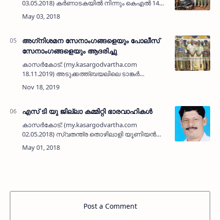
03.05.2018) കര്‍ണാടകയില്‍ നിന്നും കെഎല്‍ 14
എസ് 1192 നമ്പര്‍ ഹോണ്ട ആക്ടീവ സ്‌കൂട്ടറില്‍
കടത്തുകയായിരുന്ന 23 കുപ്പി വിദേശമദ്യവുമായി
യുവാവിനെ എക്…
അഗ്‌നിശമന സേനാംഗങ്ങളെയും പോലീസ്
സേനാംഗങ്ങളെയും ആദരിച്ചു
കാസര്‍കോട്: (my.kasargodvartha.com
18.11.2019) അടുക്കത്ത്ബയലിലെ ടാങ്കര്‍
ദുരന്തത്തില്‍നിന്നും നാടിനെയും നാട്ടുകാരെയും
രക്ഷിക്കാന്‍ സ്വന്തം ജീവന്‍പോലും വകവെക്കാതെ
അഹോരാത്രം കഠിനമാ…
എസ് ടി യു ജില്ലാ കമ്മിറ്റി ഭാരവാഹികള്‍
കാസര്‍കോട്: (my.kasargodvartha.com
02.05.2018) സ്വതന്ത്ര തൊഴിലാളി യൂണിയന്‍
(എസ്.ടി.യു) കാസര്‍കോട് ജില്ലാ കമ്മിറ്റിയെ
തിരഞ്ഞെടുത്തു. ഭാരവാഹികളായി എ.അഹ് മദ്
ഹാജി (പ്രസിഡന്റ്), …
Post a Comment