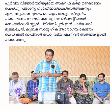
പൂർവ്വ വിദ്യാർത്ഥിയുമായ അഷ്‌റഫ് കർള ഉദ്ഘാടനം
ചെയ്തു. പ്രശസ്ത ഗൾഫ് മാധ്യമപ്രവർത്തകനും
എഴുത്തുകാരനുമായ കെ.എം. അബ്ബാസ് മുഖ്യ
പ്രഭാഷണം നടത്തി. കുമ്പള ഗവൺമെന്റ് ഹയർ
സെക്കൻഡറി സ്കൂൾ പ്രിൻസിപ്പൽ ഇൻ ചാർജ് രവി
മുല്ലച്ചേരി, കുമ്പള സാമൂഹിക ആരോഗ്യ കേന്ദ്രം
മെഡിക്കൽ ഓഫീസർ ഡോ. രമ്യ എന്നിവർ അതിഥികളായി
പങ്കെടുത്തു.