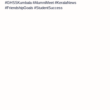
#GHSSKumbala #AlumniMeet #KeralaNews
#FriendshipGoals #StudentSuccess