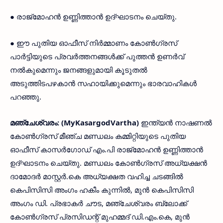
● രാജ്മോഹൻ ഉണ്ണിത്താൻ ഉദ്ഘാടനം ചെയ്തു.
● ഈ പുതിയ ഓഫീസ് നിർമ്മാണം കോൺഗ്രസ്
പാർട്ടിയുടെ പ്രവർത്തനങ്ങൾക്ക് പുത്തൻ ഉണർവ്
നൽകുമെന്നും ജനങ്ങളുമായി കൂടുതൽ
അടുത്തിടപഴകാൻ സഹായിക്കുമെന്നും ഭാരവാഹികൾ
പറഞ്ഞു.
മഞ്ചേശ്വരം: (MyKasargodVartha)
ഇന്ത്യൻ നാഷണൽ
കോൺഗ്രസ് മീഞ്ച മണ്ഡലം കമ്മിറ്റിയുടെ പുതിയ
ഓഫീസ് കാസർഗോഡ് എം.പി രാജ്മോഹൻ ഉണ്ണിത്താൻ
ഉദ്ഘാടനം ചെയ്തു. മണ്ഡലം കോൺഗ്രസ് അധ്യക്ഷൻ
ദാമോദർ മാസ്റ്റർ.കെ അധ്യക്ഷത വഹിച്ച ചടങ്ങിൽ
കെപിസിസി അംഗം ഹകീം കുന്നിൽ, മുൻ കെപിസിസി
അംഗം ഡി. പ്രഭാകർ ചൗട, മഞ്ചേശ്വരം ബ്ലോക്ക്
കോൺഗ്രസ് പ്രസിഡന്റ് മുഹമ്മദ് ഡി.എം.കെ, മുൻ