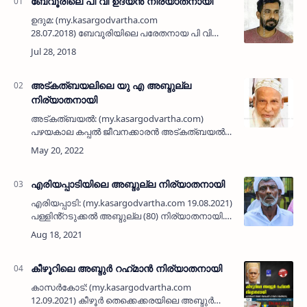
ബേവൂരിലെ പി വി ഉദയന്‍ നിര്യാതനായി
ഉദുമ: (my.kasargodvartha.com
28.07.2018) ബേവൂരിയിലെ പരേതനായ പി വി
കരിയന്റെ മകന്‍ പി വി ഉദയന്‍ (38)
നിര്യാതനായി. അലൂമിനിയം ഫാബ്രിക്കേഷന്‍
തൊഴിലാളിയാണ്. ഭാര്യ: സൗമ്യ (ബെണ…
അട്കത്ബയലിലെ യു എ അബ്ദുല്ല
നിര്യാതനായി
അട്കത്ബയൽ: (my.kasargodvartha.com)
പഴയകാല കപ്പൽ ജീവനക്കാരൻ അട്കത്ബയൽ
ഗുഡ്ഡെ ടെംപിൾ റോഡിലെ യു എ അബ്ദുല്ല (80)
നിര്യാതനായി. പരേതരായ അബൂബകർ ഉമർ
കുട്ടി - മറിയം ദമ്പതികളുടെ മ…
എരിയപ്പാടിയിലെ അബ്ദുല്ല നിര്യാതനായി
എരിയപ്പാടി: (my.kasargodvartha.com 19.08.2021)
പള്ളിൻ്റടുക്കൽ അബ്ദുല്ല (80) നിര്യാതനായി.
ബുധനാഴ്ച രാത്രി 11 മണിയോടെ വീട്ടിൽ
വെച്ചായിരുന്നു മരണം സംഭവിച്ചത്. പഴയകാല
കർഷകനായിരുന്നു.&n…
കീഴൂറിലെ അബ്ദുർ റഹ്‌മാൻ നിര്യാതനായി
കാസർകോട്: (my.kasargodvartha.com
12.09.2021) കീഴൂർ തെക്കെക്കരയിലെ അബ്ദുർ