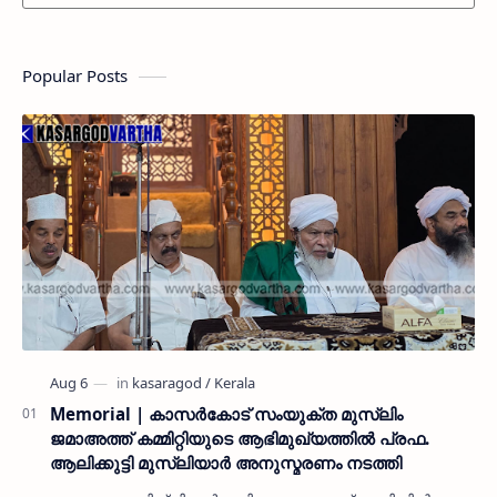
Popular Posts
Memorial | കാസർകോട് സംയുക്ത മുസ്ലിം
ജമാഅത്ത് കമ്മിറ്റിയുടെ ആഭിമുഖ്യത്തിൽ പ്രഫ.
ആലിക്കുട്ടി മുസ്ലിയാർ അനുസ്മരണം നടത്തി