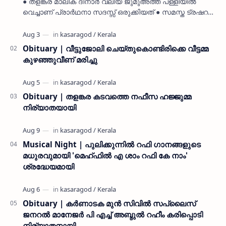
● തളങ്കര മാലിക് ദിനാർ വലിയ ജുമുഅത്ത് പള്ളിയിൽ
വെച്ചാണ് പ്രാർഥനാ സദസ്സ് ഒരുക്കിയത് ● സമസ്ത ട്രഷറർ
കൊയ്യോട് ഉമർ മുസ്ലിയാർ പരിപാടിക്ക് നേതൃത്വം
നൽകി കാസ…
Obituary | വീട്ടുജോലി ചെയ്തുകൊണ്ടിരിക്കെ വീട്ടമ്മ
കുഴഞ്ഞുവീണ് മരിച്ചു
Obituary | തളങ്കര കടവത്തെ നഫീസ ഹജ്ജുമ്മ
നിര്യാതയായി
Musical Night | പുലിക്കുന്നിൽ റഫി ഗാനങ്ങളുടെ
മധുരവുമായി 'മെഹ്ഫിൽ എ ശാം റഫി കേ നാം'
ശ്രദ്ധേയമായി
Obituary | കർണാടക മുൻ സിവില്‍ സപ്ലൈസ്
ജനറൽ മാനേജർ പി എച്ച് അബ്ദുൽ റഹീം കരിപ്പൊടി
നിര്യാതനായി