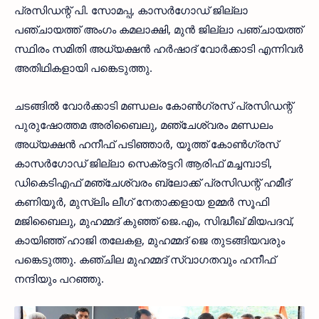
പ്രസിഡന്റ് പി. സോമപ്പ, കാസർഗോഡ് ജില്ലാ
പഞ്ചായത്ത് അംഗം കമലാക്ഷി, മുൻ ജില്ലാ പഞ്ചായത്ത്
സ്ഥിരം സമിതി അധ്യക്ഷൻ ഹർഷാദ് വോർക്കാടി എന്നിവർ
അതിഥികളായി പങ്കെടുത്തു.
ചടങ്ങിൽ വോർക്കാടി മണ്ഡലം കോൺഗ്രസ് പ്രസിഡന്റ്
പുരുഷോത്തമ അരിബൈലു, മഞ്ചേശ്വരം മണ്ഡലം
അധ്യക്ഷൻ ഹനീഫ് പടിഞ്ഞാർ, യൂത്ത് കോൺഗ്രസ്
കാസർഗോഡ് ജില്ലാ സെക്രട്ടറി ആരിഫ് മച്ചമ്പാടി,
ഡികെടിഎഫ് മഞ്ചേശ്വരം ബ്ലോക്ക് പ്രസിഡന്റ് ഹമീദ്
കണിയൂർ, മുസ്ലിം ലീഗ് നേതാക്കളായ ഉമ്മർ സൂഫി
മജിബൈലു, മുഹമ്മദ് കുഞ്ഞ് ജെ.എം, സിദ്ധീഖ് മിയപദവ്,
കായിഞ്ഞ് ഹാജി തലേകള, മുഹമ്മദ് ജെ തുടങ്ങിയവരും
പങ്കെടുത്തു. കഞ്ചില മുഹമ്മദ് സ്വാഗതവും ഹനീഫ്
നന്ദിയും പറഞ്ഞു.