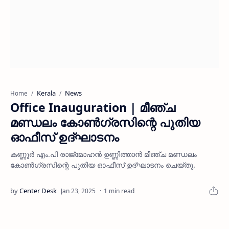
Kerala
News
Home
Office Inauguration | മീഞ്ച
മണ്ഡലം കോൺഗ്രസിന്റെ പുതിയ
ഓഫീസ് ഉദ്ഘാടനം
കണ്ണൂർ എം.പി രാജ്‌മോഹൻ ഉണ്ണിത്താൻ മീഞ്ച മണ്ഡലം
കോൺഗ്രസിന്റെ പുതിയ ഓഫീസ് ഉദ്ഘാടനം ചെയ്തു.
1 min read