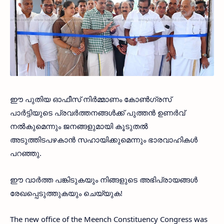
ഈ പുതിയ ഓഫീസ് നിർമ്മാണം കോൺഗ്രസ്
പാർട്ടിയുടെ പ്രവർത്തനങ്ങൾക്ക് പുത്തൻ ഉണർവ്
നൽകുമെന്നും ജനങ്ങളുമായി കൂടുതൽ
അടുത്തിടപഴകാൻ സഹായിക്കുമെന്നും ഭാരവാഹികൾ
പറഞ്ഞു.
ഈ വാർത്ത പങ്കിടുകയും നിങ്ങളുടെ അഭിപ്രായങ്ങൾ
രേഖപ്പെടുത്തുകയും ചെയ്യുക!
The new office of the Meench Constituency Congress was