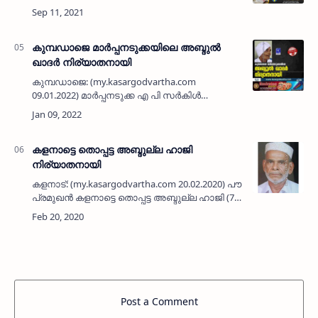
റഹ്‌മാൻ (65) നിര്യാതനായി. കാസർകോട്
അരമന ആശുപത്രി പി ആർ ഒ ആയിരുന്നു.
ഭാര്യ: സുഹ്‌റ എരോൽ.മക…
കുമ്പഡാജെ മാര്‍പ്പനടുക്കയിലെ അബ്ദുല്‍
ഖാദർ നിര്യാതനായി
കുമ്പഡാജെ: (my.kasargodvartha.com
09.01.2022) മാര്‍പ്പനടുക്ക എ പി സർകിൾ
കുറുഞ്ചി ഹൗസിലെ അബ്ദുല്‍ ഖാദർ (88)
നിര്യാതനായി. ഭാര്യ: ബീഫാത്വിമ, സൈനബ,
പരേതയായ ആമിന.മക്കൾ: …
കളനാട്ടെ തൊപ്പട്ട അബ്ദുല്ല ഹാജി
നിര്യാതനായി
കളനാട്: (my.kasargodvartha.com 20.02.2020) പൗര
പ്രമുഖന്‍ കളനാട്ടെ തൊപ്പട്ട അബ്ദുല്ല ഹാജി (75)
നിര്യാതനായി. 10 വര്‍ഷത്തോളമായി കുമ്പള
നായ്ക്കാപ്പില്‍ താമസിച്ചു വരികയ…
Post a Comment