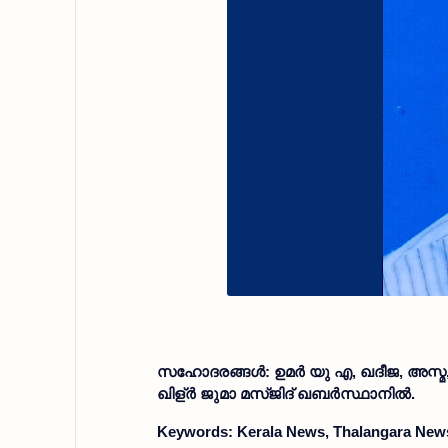
സഹോദരങ്ങൾ: ഉമർ യു എ, ഖദീജ, അസ്മ, 
ഖിള്ർ ജുമാ മസ്ജിദ് ഖബർസ്ഥാനിൽ.
Keywords: Kerala News, Thalangara News