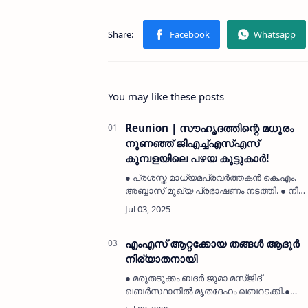
You may like these posts
Reunion | സൗഹൃദത്തിന്റെ മധുരം
നുണഞ്ഞ് ജിഎച്ച്എസ്എസ്
കുമ്പളയിലെ പഴയ കൂട്ടുകാർ!
● പ്രശസ്ത മാധ്യമപ്രവർത്തകൻ കെ.എം.
അബ്ബാസ് മുഖ്യ പ്രഭാഷണം നടത്തി. ● നീറ്റ്
പരീക്ഷയിൽ ഉന്നത വിജയം നേടിയ അഫ്രാ
ആരിഫ കുന്നിലിനെ ചടങ്ങിൽ അനുമോദിച്ചു
● സാമൂഹിക മാധ്യമരംഗത്ത്
ശ്രദ്ധേയനായ…
എംഎസ് ആറ്റക്കോയ തങ്ങൾ ആദൂർ
നിര്യാതനായി
● മരുതടുക്കം ബദർ ജുമാ മസ്ജിദ്
ഖബർസ്ഥാനിൽ മൃതദേഹം ഖബറടക്കി.●
ആത്മീയ-സാമൂഹിക മേഖലയിൽ