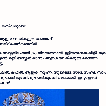
 പ്രസിഡന്റാണ്.
 - ആഇശ ദമ്പതികളുടെ മകനാണ്.
 മസ്ജിദ് ഖബർസ്ഥാനിൽ.
 അബ്ദുല്ല ഹാജി (87) നിര്യാതനായി. ഉളിയത്തടുക്ക ഖിള്ർ ജുമ
 ഉമർ കുട്ടി അബ്ദുൽ ഖാദർ - ആഇശ ദമ്പതികളുടെ മകനാണ്.
മ.
, ഖലീൽ, കഫീൽ, ആഇശ, സുഹ്‌റ, സുബൈദ, സൗദ, സഹീദ, സാഹ
 മുഹമ്മദ് കുഞ്ഞി, മുഹമ്മദ് കുഞ്ഞി ആലംപാടി, ഇസ്മാഈൽ,
 ഖാദർ.