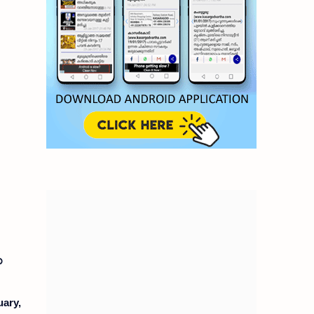
ക
ary,