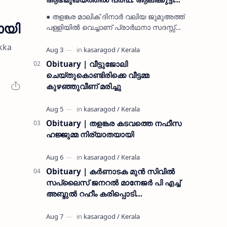
മുസ്ലിയാർ അനുസ്മരണം നടത്തി
● തളങ്കര മാലിക് ദിനാർ വലിയ ജുമുഅത്ത്
ായി
പള്ളിയിൽ വെച്ചാണ് പ്രാർഥനാ സദസ്സ്
ഒരുക്കിയത് ● സമസ്ത ട്രഷറർ കൊയ്യോട്
kka
ഉമർ മുസ്ലിയാർ പരിപാടിക്ക് നേതൃത്വം
നൽകി കാസ…
Obituary | വീട്ടുജോലി
ചെയ്തുകൊണ്ടിരിക്കെ വീട്ടമ്മ
കുഴഞ്ഞുവീണ് മരിച്ചു
Obituary | തളങ്കര കടവത്തെ നഫീസ
ഹജ്ജുമ്മ നിര്യാതയായി
Obituary | കർണാടക മുൻ സിവില്‍
സപ്ലൈസ് ജനറൽ മാനേജർ പി എച്ച്
അബ്ദുൽ റഹീം കരിപ്പൊടി
നിര്യാതനായി