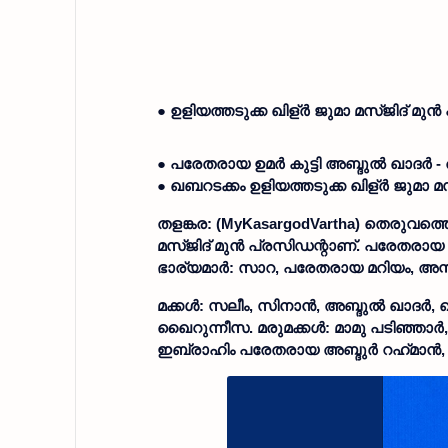
● ഉളിയത്തടുക്ക ഖിള്ർ ജുമാ മസ്ജിദ് മുൻ
● പരേതരായ ഉമർ കുട്ടി അബ്ദുൽ ഖാദർ
● ഖബറടക്കം ഉളിയത്തടുക്ക ഖിള്ർ ജുമാ
തളങ്കര: (MyKasargodVartha) തെരുവത്തെ
മസ്ജിദ് മുൻ പ്രസിഡന്റാണ്. പരേതരായ
ഭാര്യമാർ: സാറ, പരേതരായ മറിയം, അസ്
മക്കൾ: സലീം, സിനാൻ, അബ്ദുൽ ഖാദർ
ഖൈറുന്നീസ. മരുമക്കൾ: മാമു പടിഞ്ഞാർ,
ഇബ്രാഹിം പരേതരായ അബ്ദുർ റഹ്‌മാൻ,