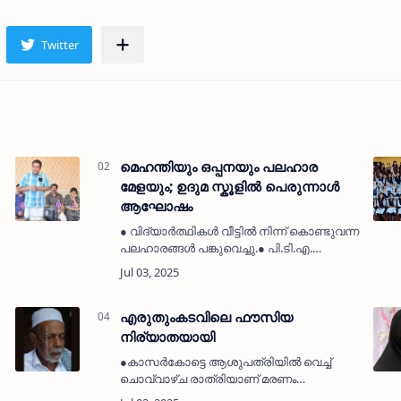
മെഹന്തിയും ഒപ്പനയും പലഹാര
മേളയും; ഉദുമ സ്കൂളിൽ പെരുന്നാൾ
ആഘോഷം
● വിദ്യാർത്ഥികൾ വീട്ടിൽ നിന്ന് കൊണ്ടുവന്ന
പലഹാരങ്ങൾ പങ്കുവെച്ചു.● പി.ടി.എ.
പ്രസിഡന്റ് കെ.വി. രഘുനാഥൻ ഉദ്ഘാടനം
.
ചെയ്തു.● അധ്യാപകരും വിദ്യാർത്ഥികളും
രക്ഷിതാക്കളും പങ്കെടുത്തു.ഉദുമ: (M…
എരുതുംകടവിലെ ഫൗസിയ
നിര്യാതയായി
●കാസർകോട്ടെ ആശുപത്രിയിൽ വെച്ച്
ചൊവ്വാഴ്ച രാത്രിയാണ് മരണം
സംഭവിച്ചത്.●കുറച്ചുകാലമായി വയറ്റിലെ