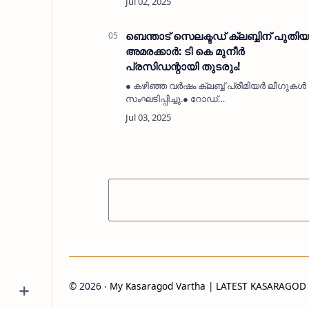
ബാഹുമാന്യനായ വ്യക്തി● ശിറിയ
ലത്തീഫിയ്യ ഇസ്ലാമിക് കോംപ്ലക്സ്
സ്ഥാപകന്റെ ഭാര്യാപിതാവാണ്.മരുതടുക്കം:
ബെന്താട് സെലക്ടഡ് ക്ലബ്ബിന് പുതിയ
…
അമരക്കാർ: ടി കെ മുനീർ
പ്രസിഡന്റായി തുടരും!
● കഴിഞ്ഞ വർഷം ക്ലബ്ബ് പ്രീമിയർ ലീഗുകൾ
സംഘടിപ്പിച്ചു.● റോഡ്
കോൺക്രീറ്റിംഗിനായി ലക്ഷങ്ങൾ
സമാഹരിച്ചു നൽകി.● ജീവകാരുണ്യ
പ്രവർത്തനങ്ങളിൽ ക്ലബ്ബ്
സജീവമായിരുന്നു.കാഞ്ഞങ്ങാട്:
(MyKasargodV…
©
2026
‧
My Kasaragod Vartha | LATEST KASARAGO