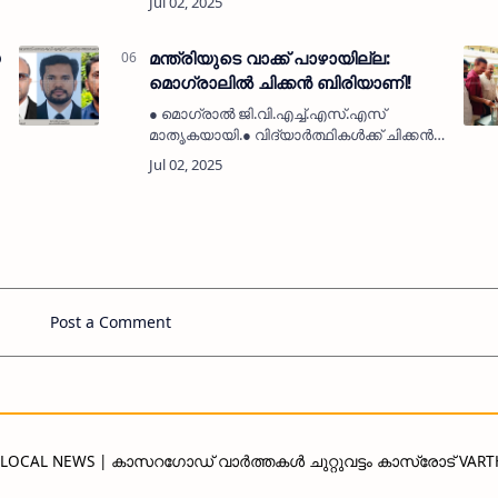
അസുഖത്തെ തുടർന്ന്
ചികിത്സയിലായിരുന്നു.●ഖബറടക്കം
ചൊവ്വാഴ്ച ളുഹർ നമസ്കാരത്തിന് ശേഷം
മന്ത്രിയുടെ വാക്ക് പാഴായില്ല:
എരുതു…
മൊഗ്രാലിൽ ചിക്കൻ ബിരിയാണി!
● മൊഗ്രാൽ ജി.വി.എച്ച്.എസ്.എസ്
മാതൃകയായി.● വിദ്യാർത്ഥികൾക്ക് ചിക്കൻ
ബിരിയാണിയും സാലഡും നൽകി.● പി.ടി.എ.
അധ്യാപകരുടെ കൂട്ടായ ശ്രമം.● ഉദ്യമം
വൻ വിജയത്തിലെത്തിച്ചതിൽ
സന്തോഷം.മൊഗ്രാൽ: (M…
Post a Comment
D LOCAL NEWS | കാസറഗോഡ് വാർത്തകൾ ചുറ്റുവട്ടം കാസ്രോട് VAR