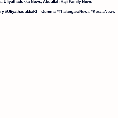
ws, Uliyathadukka News, Abdullah Haji Family News
uary #UliyathadukkaKhilrJumma #ThalangaraNews #KeralaNews