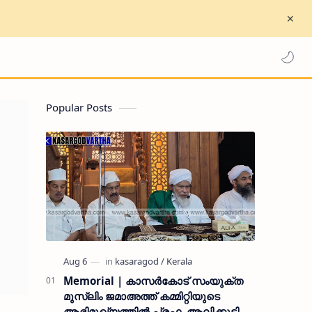
Popular Posts
Memorial | കാസർകോട് സംയുക്ത
മുസ്ലിം ജമാഅത്ത് കമ്മിറ്റിയുടെ
ആഭിമുഖ്യത്തിൽ പ്രഫ. ആലിക്കുട്ടി