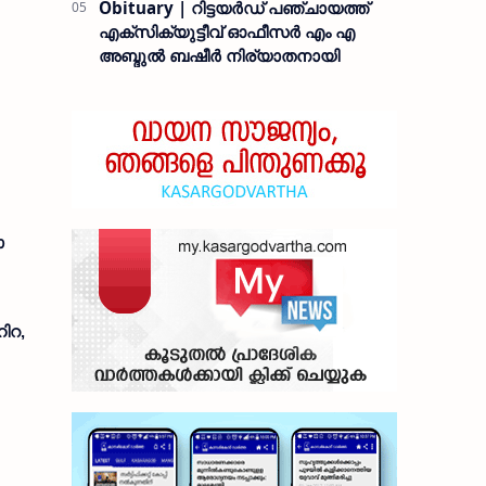
Obituary | റിട്ടയർഡ് പഞ്ചായത്ത്
എക്സിക്യുട്ടീവ് ഓഫീസർ എം എ
അബ്ദുൽ ബഷീർ നിര്യാതനായി
ാ
ിറ,