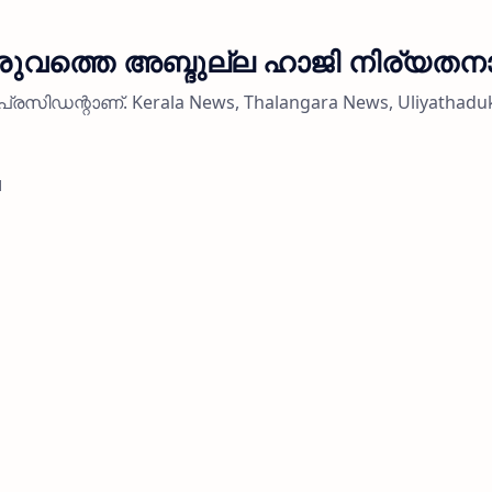
െരുവത്തെ അബ്ദുല്ല ഹാജി നിര്യതന
 പ്രസിഡന്റാണ്. Kerala News, Thalangara News, Uliyathadu
d