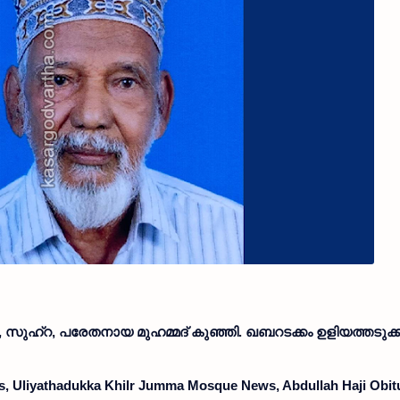
സുഹ്റ, പരേതനായ മുഹമ്മദ് കുഞ്ഞി. ഖബറടക്കം ഉളിയത്തടുക്
, Uliyathadukka Khilr Jumma Mosque News, Abdullah Haji Obitu