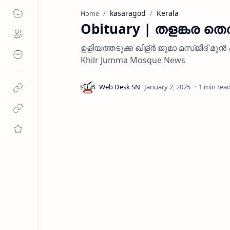
kasaragod
Kerala
Home
Obituary | തളങ്കര ത
ഉളിയത്തടുക്ക ഖിള്ർ ജുമാ മസ്ജിദ് മുൻ
Khilr Jumma Mosque News
1 min rea