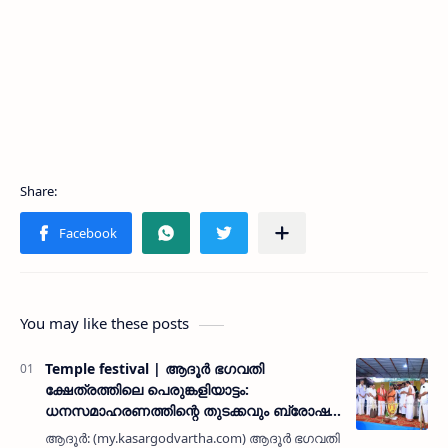
You may like these posts
Temple festival | ആദൂർ ഭഗവതി
ക്ഷേത്രത്തിലെ പെരുങ്കളിയാട്ടം:
ധനസമാഹരണത്തിന്റെ തുടക്കവും ബ്രോഷർ
പ്രകാശനവും നിർവഹിച്ചു
ആദൂർ: (my.kasargodvartha.com) ആദൂർ ഭഗവതി