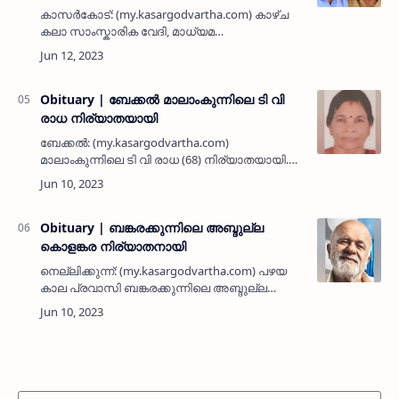
കാസർകോട്: (my.kasargodvartha.com) കാഴ്ച
കലാ സാംസ്കാരിക വേദി, മാധ്യമ
പ്രവര്‍ത്തകരായിരുന്ന കളത്തില്‍ രാമകൃഷ്ണന്‍,
മുത്വലിബ് എന്നിവരുടെ പേരില്‍ ഏര്‍പെടുത്തിയ
മാധ്യമ അവാര്‍ഡ് ജേതാക്കളെ…
Obituary | ബേക്കല്‍ മാലാംകുന്നിലെ ടി വി
രാധ നിര്യാതയായി
ബേക്കല്‍: (my.kasargodvartha.com)
മാലാംകുന്നിലെ ടി വി രാധ (68) നിര്യാതയായി.
പരേതരായ അംബു വൈദ്യര്‍ - വെള്ളച്ചി അമ്മ
ദമ്പതികളുടെ മകളാണ്. ഭര്‍ത്താവ്: കെ വി
സുകുമാരന്‍ മാസ്റ്റര്‍. മക്ക…
Obituary | ബങ്കരക്കുന്നിലെ അബ്ദുല്ല
കൊളങ്കര നിര്യാതനായി
നെല്ലിക്കുന്ന്: (my.kasargodvartha.com) പഴയ
കാല പ്രവാസി ബങ്കരക്കുന്നിലെ അബ്ദുല്ല
കൊളങ്കര (77) നിര്യാതനായി. ഭാര്യ:
പരേതയായ ജമീല. മക്കള്‍: ശാഹുല്‍ ഹമീദ്
(ചൈന), അബ്ദുല്‍ ഖാദര്‍ (…