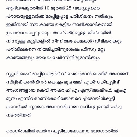
ആദ്യഘട്ടത്തിൽ 10 മുതൽ 25 വയസ്സുവരെ
പ്രായമുള്ളവർക്ക് മാപ്പിളപ്പാട്ട് പരിശീലനം നൽകും.
ഇതിനായി സ്വകാര്യ കെട്ടിടം താൽക്കാലികമായി
ഉപയോഗപ്പെടുത്തും. താല്പര്യമുള്ള ജില്ലയിൽ
നിന്നുള്ള കുട്ടികളിൽ നിന്ന് അപേക്ഷകൾ സ്വീകരിക്കും.
പരിശീലകനെ നിയമിച്ചതിനുശേഷം ഫീസും മറ്റു
കാര്യങ്ങളും യോഗം ചേർന്ന് തീരുമാനിക്കും.
സ്കൂൾ ഓഫ് മാപ്പിള ആർട്സ് ചെയർമാൻ ബഷീർ അഹമ്മദ്
സിദ്ദീഖ്, കൺവീനർ കെഎം മുഹമ്മദ്, എക്സിക്യൂട്ടീവ്
അംഗങ്ങളായ കെവി അഷ്റഫ്, എംഎസ് അഷ്റഫ്, എംഎ
മൂസ എന്നിവരാണ് കോഴിക്കോട് വെച്ച് മോയിൻകുട്ടി
വൈദ്യർ സ്മാരക അക്കാദമി ഭാരവാഹികളുമായി ചർച്ച
നടത്തിയത്.
മൊഗ്രാലിൽ ചേർന്ന കൂടിയാലോചനാ യോഗത്തിൽ