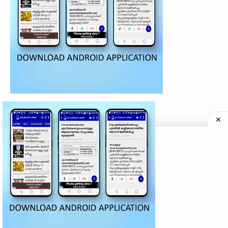
©
2026
‧
My Kasaragod Vartha | LATEST KASARAGOD LOCAL NE
Privacy Policy
|
Grievance Redressal