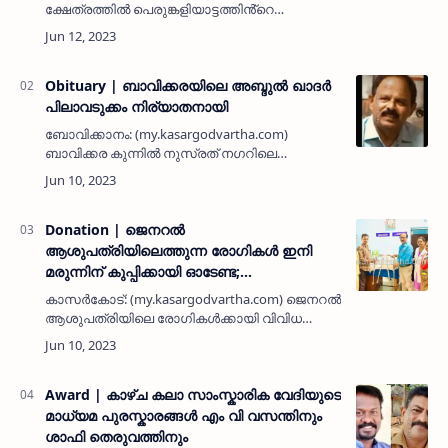
ക്ഷേത്രത്തിൽ പെരുങ്കളിയാട്ടത്തിൻ്റെ
ഭാഗമായുള്ള ധനസമാഹരണത്തിന്റെ തുടക്കവും
ബ്രോഷർ പ്രകാശനവും നടന്നു. ആഘോഷ
കമിറ്റി ചെയർമാൻ ബിപിൻദാസ് റൈയുടെ…
Obituary | ബാവിക്കരയിലെ അബ്ദുൽ ഖാദർ
പിലാവടുക്കം നിര്യാതനായി
ബോവിക്കാനം: (my.kasargodvartha.com)
ബാവിക്കര കുന്നിൽ നുസ്രത് നഗറിലെ
പിലാവടുക്കം അബ്ദുൽ ഖാദർ (63) നിര്യാതനായി.
പരേതനായ മുഹമ്മദ് - ബീഫാത്വിമ ദമ്പതികളുടെ
മകനാണ്. ഭാര്യ: ആസ്യ.മക്കൾ: ഇം…
Donation | ജെനറല്‍
ആശുപത്രിയിലെത്തുന്ന രോഗികള്‍ ഇനി
മരുന്നിന് കുപ്പിക്കായി ഓടേണ്ട;
സഹായവുമായി സി എച് ലൈബ്രറി
കാസര്‍കോട്: (my.kasargodvartha.com) ജെനറല്‍
ആശുപത്രിയിലെ രോഗികള്‍ക്കായി വിവിധ
സഹായങ്ങളുമായി മൊഗ്രാല്‍ പുത്തുര്‍ കുന്നില്‍
സി എച് മുഹമ്മദ് കോയ സ്മാരക വായനശാല.
ഫാര്‍മസിയിലേക്ക് മരുന്…
Award | കാഴ്ച കലാ സാംസ്കാരിക വേദിയുടെ
മാധ്യമ പുരസ്കാരങ്ങള്‍ എം വി വസന്തിനും
ശാഫി തെരുവത്തിനും