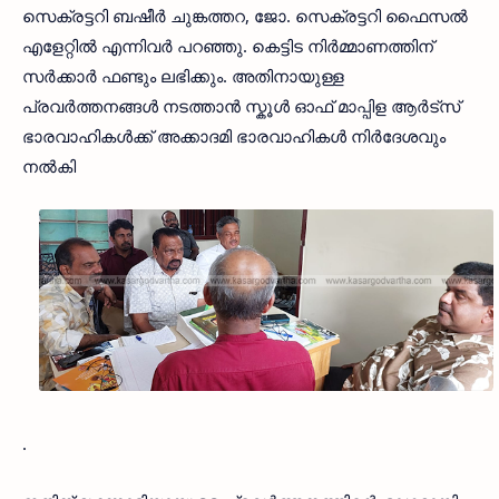
സെക്രട്ടറി ബഷീർ ചുങ്കത്തറ, ജോ. സെക്രട്ടറി ഫൈസൽ
എളേറ്റിൽ എന്നിവർ പറഞ്ഞു. കെട്ടിട നിർമ്മാണത്തിന്
സർക്കാർ ഫണ്ടും ലഭിക്കും. അതിനായുള്ള
പ്രവർത്തനങ്ങൾ നടത്താൻ സ്കൂൾ ഓഫ് മാപ്പിള ആർട്സ്
ഭാരവാഹികൾക്ക് അക്കാദമി ഭാരവാഹികൾ നിർദേശവും
നൽകി
.