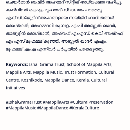
ചെയർമാൻ ബഷീർ അഹമ്മദ് സിദ്ദീഖ് അധ്യക്ഷത വഹിച്ചു.
കൺവീനർ കെഎം മുഹമ്മദ് സ്വാഗതം പറഞ്ഞു.
എക്സിക്യൂട്ടീവ് അംഗങ്ങളായ സയ്യിദ് ഹാദി തങ്ങൾ
മൊഗ്രാൽ, അഹമ്മദലി കുമ്പള, എംപി അബ്ദുൽ ഖാദർ,
താജുദ്ദീൻ മൊഗ്രാൽ, അഷ്റഫ് എംഎസ്, കെവി അഷ്‌റഫ്‌,
എം എസ് മുഹമ്മദ് കുഞ്ഞി, അബ്ദുൽ ഖാദർ എഎം,
മുഹമ്മദ് എംഎ എന്നിവർ ചർച്ചയിൽ പങ്കെടുത്തു.
Keywords:
Ishal Grama Trust, School of Mappila Arts,
Mappila Arts, Mappila Music, Trust Formation, Cultural
Centre, Kozhikode, Mappila Dance, Kerala, Cultural
Initiatives
#IshalGramaTrust #MappilaArts #CulturalPreservation
#MappilaMusic #MappilaDance #KeralaCulture