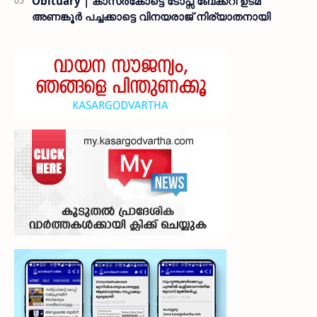
Obituary | കാസർകോട്ടെ ടോപ്സ് ബേക്കറി ഉടമ
അണങ്കൂർ പച്ചക്കാട്ടെ വിനയരാജ് നിര്യാതനായി