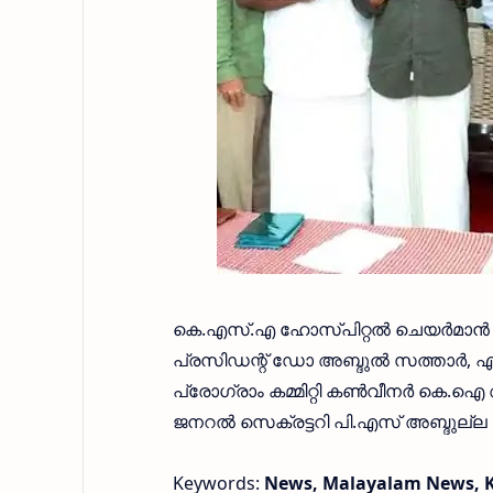
കെ.എസ്.എ ഹോസ്പിറ്റൽ ചെയർമാൻ 
പ്രസിഡന്റ് ഡോ അബ്ദുൽ സത്താർ, 
പ്രോഗ്രാം കമ്മിറ്റി കൺവീനർ കെ.ഐ
ജനറൽ സെക്രട്ടറി പി.എസ് അബ്ദുല്ല കു
Keywords:
News, Malayalam News, 