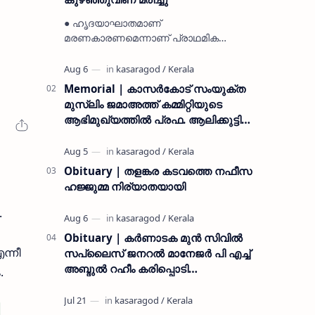
● ഹൃദയാഘാതമാണ്
മരണകാരണമെന്നാണ് പ്രാഥമിക
നിഗമനം ● മടിക്കൈയിലെ ആദ്യകാല
കമ്യൂണിസ്റ്റ് പ്രവർത്തകരായ
രാമൻ്റെയും ചിരുതേയിയുടെയും
Memorial | കാസർകോട് സംയുക്ത
മകളാണ് ● വിവരമറിഞ്ഞ് ജനപ്ര…
മുസ്ലിം ജമാഅത്ത് കമ്മിറ്റിയുടെ
ആഭിമുഖ്യത്തിൽ പ്രഫ. ആലിക്കുട്ടി
മുസ്ലിയാർ അനുസ്മരണം നടത്തി
Obituary | തളങ്കര കടവത്തെ നഫീസ
ഹജ്ജുമ്മ നിര്യാതയായി
.
Obituary | കർണാടക മുൻ സിവില്‍
ന്നീ
സപ്ലൈസ് ജനറൽ മാനേജർ പി എച്ച്
അബ്ദുൽ റഹീം കരിപ്പൊടി
.
നിര്യാതനായി