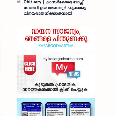
Obituary | കാസർകോട്ടെ ടോപ്സ്
ബേക്കറി ഉടമ അണങ്കൂർ പച്ചക്കാട്ടെ
വിനയരാജ് നിര്യാതനായി