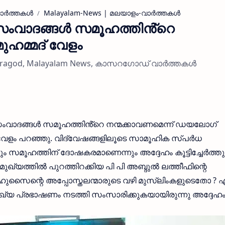
ര്‍ത്തകള്‍
Malayalam-News | മലയാളം-വാര്‍ത്തകള്‍
സംവാദങ്ങൾ സമൂഹത്തിൻ്റെ
മുഹമ്മദ് വേളം
saragod, Malayalam News, കാസറഗോഡ് വാർത്തകൾ
ംവാദങ്ങൾ സമൂഹത്തിൻ്റെ നന്മക്കാവണമെന്ന് ഡയലോഗ്
 വേളം പറഞ്ഞു. വിദ്വേഷങ്ങളിലൂടെ സാമൂഹിക സ്പർധ
ും സമൂഹത്തിന് ദോഷകരമാണെന്നും അദ്ദേഹം കൂട്ടിച്ചേർത്തു
ത്തിൽ പുറത്തിറക്കിയ പി പി അബ്ദുൽ ലത്തീഫിന്റെ
ുസൈന്റെ അപ്പോസ്തലന്മാരുടെ വഴി മുസ്‌ലിംകളുടെതോ ? എ
ഖ്യ പ്രഭാഷണം നടത്തി സംസാരിക്കുകയായിരുന്നു അദ്ദേഹം