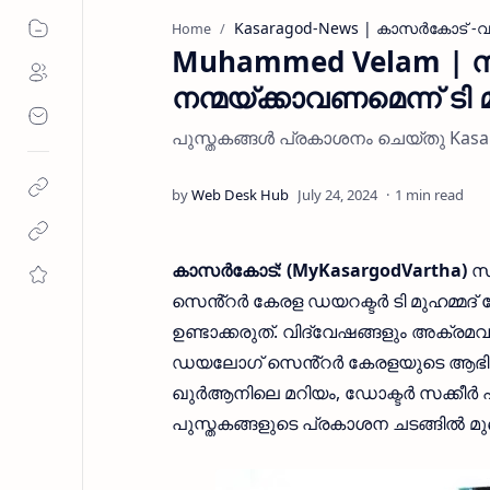
Kasaragod-News | കാസര്‍കോട് -വാ
Home
Muhammed Velam | 
നന്മയ്ക്കാവണമെന്ന് ടി 
പുസ്തകങ്ങൾ പ്രകാശനം ചെയ്‌തു Ka
1 min read
കാസർകോട്: (MyKasargodVartha)
സ
സെൻ്റർ കേരള ഡയറക്ടർ ടി മുഹമ്മദ്
ഉണ്ടാക്കരുത്. വിദ്വേഷങ്ങളും അക്രമവ
ഡയലോഗ് സെൻ്റർ കേരളയുടെ ആഭിമുഖ്യ
ഖുർആനിലെ മറിയം, ഡോക്ടർ സക്കീർ ഹ
പുസ്തകങ്ങളുടെ പ്രകാശന ചടങ്ങിൽ മു