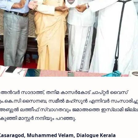
അൻവർ സാദാത്ത്, തനിമ കാസർകോട് ചാപ്റ്റർ വൈസ്
എം.കെ.സി സൈനബ, സമീൽ മഹ്സൂൻ എന്നിവർ സംസാരിച്ചു
 അബ്ദുൽ ലത്തീഫ് സ്വാഗതവും ജമാഅത്തെ ഇസ്‌ലാമി ജില്ല
ഞ്ഞി മാസ്റ്റർ നന്ദിയും പറഞ്ഞു.
Kasaragod, Muhammed Velam, Dialogue Kerala