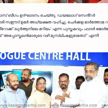
്ബാസ് ബീഗം ഉദ്ഘാടനം ചെയ്തു. ഡയലോഗ് സെൻ്റർ
കാരി സഈദ് ഉമർ അധ്യക്ഷത വഹിച്ചു. ചെർക്കള മാർത്തോമ റ
്റോക്ക് 'ഖുർആനിലെ മറിയം' എന്ന പുസ്തകവും ഫാദർ ജോർജ
് 'അപ്പോസ്തലൻമാരുടെ വഴി മുസ്‌ലിംകളുടേതോ?' എന്നീ