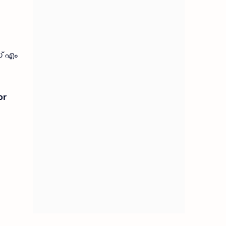
് എം
or