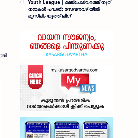
Youth League | മഞ്ചേശ്വരത്ത് നൂറ്
നന്മകൾ പദ്ധതി; സേവനവഴിയിൽ
മുസ്ലിം യൂത്ത് ലീഗ്
്ഞി