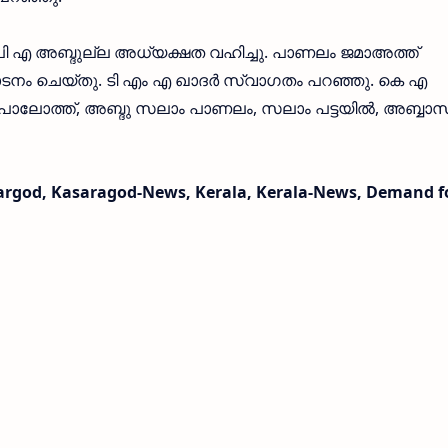
 പി എ അബ്ദുല്ല അധ്യക്ഷത വഹിച്ചു. പാണലം ജമാഅത്ത്
്ഘാടനം ചെയ്തു. ടി എം എ ഖാദർ സ്വാഗതം പറഞ്ഞു. കെ എ
ർ പാലോത്ത്, അബ്ദു സലാം പാണലം, സലാം പട്ടയിൽ, അബ്ബാസ
argod, Kasaragod-News, Kerala, Kerala-News, Demand f