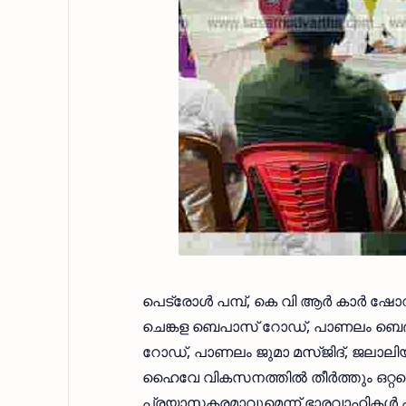
പെട്രോൾ പമ്പ്, കെ വി ആർ കാർ ഷോറൂ
ചെങ്കള ബെപാസ് റോഡ്, പാണലം ബെദ
റോഡ്, പാണലം ജുമാ മസ്‌ജിദ്‌, ജലാല
ഹൈവേ വികസനത്തിൽ തീർത്തും ഒറ്റപെ
പ്രയാസകരമാവുമെന്ന് ഭാരവാഹികൾ 