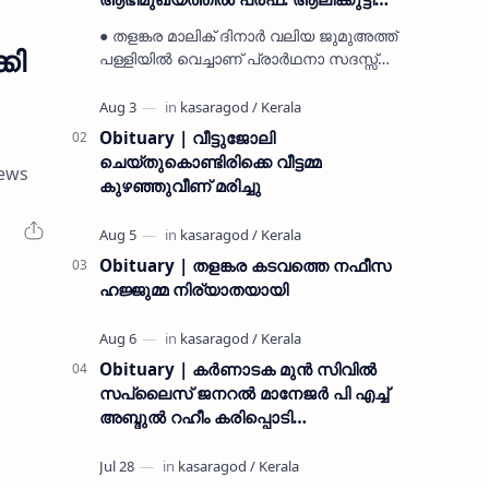
മുസ്ലിയാർ അനുസ്മരണം നടത്തി
● തളങ്കര മാലിക് ദിനാർ വലിയ ജുമുഅത്ത്
കി
പള്ളിയിൽ വെച്ചാണ് പ്രാർഥനാ സദസ്സ്
ഒരുക്കിയത് ● സമസ്ത ട്രഷറർ കൊയ്യോട്
ഉമർ മുസ്ലിയാർ പരിപാടിക്ക് നേതൃത്വം
നൽകി കാസ…
Obituary | വീട്ടുജോലി
ചെയ്തുകൊണ്ടിരിക്കെ വീട്ടമ്മ
ews
കുഴഞ്ഞുവീണ് മരിച്ചു
Obituary | തളങ്കര കടവത്തെ നഫീസ
ഹജ്ജുമ്മ നിര്യാതയായി
Obituary | കർണാടക മുൻ സിവില്‍
സപ്ലൈസ് ജനറൽ മാനേജർ പി എച്ച്
അബ്ദുൽ റഹീം കരിപ്പൊടി
നിര്യാതനായി