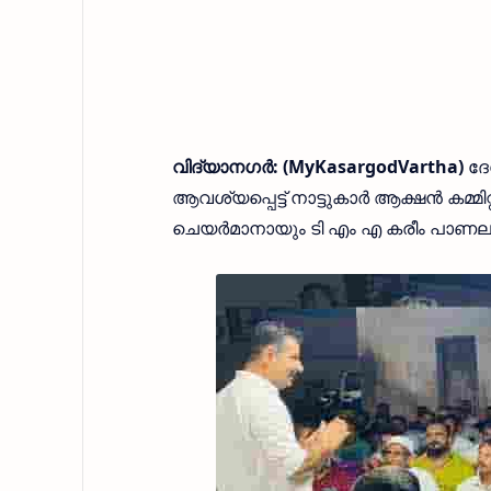
വിദ്യാനഗർ: (MyKasargodVartha)
ദേ
ആവശ്യപ്പെട്ട് നാട്ടുകാർ ആക്ഷൻ കമ്മിറ്റ
ചെയർമാനായും ടി എം എ കരീം പാണലം 