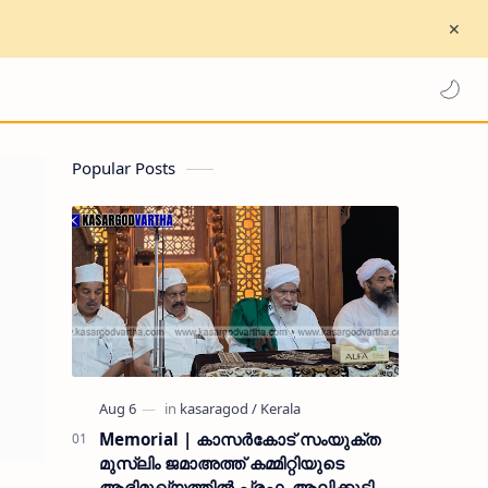
Popular Posts
Memorial | കാസർകോട് സംയുക്ത
മുസ്ലിം ജമാഅത്ത് കമ്മിറ്റിയുടെ
ആഭിമുഖ്യത്തിൽ പ്രഫ. ആലിക്കുട്ടി