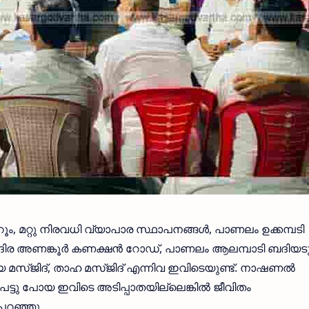
ം, മറ്റു നിരവധി വ്യാപാര സ്ഥാപനങ്ങൾ, പാണലം ഉക്കമ്പടി
ിര അണങ്കൂർ കണക്ഷൻ റോഡ്, പാണലം ആലമ്പാടി ബദിയടു
ിയ മസ്ജിദ്, താഹ മസ്ജിദ് എന്നിവ ഇവിടെയുണ്ട്. നാഷണൽ
ട്ടു പോയ ഇവിടെ അടിപ്പാതയില്ലെങ്കിൽ ജീവിതം
പറഞ്ഞു.