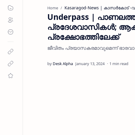
Kasaragod-News | കാസര്‍കോട് -വാ
Home
Underpass | പാണലത്ത്
പ്രദേശവാസികൾ; ആക്ഷൻ 
പ്രക്ഷോഭത്തിലേക്ക്
ജീവിതം പ്രയാസകരമാവുമെന്ന് ഭാരവാഹ
1 min read