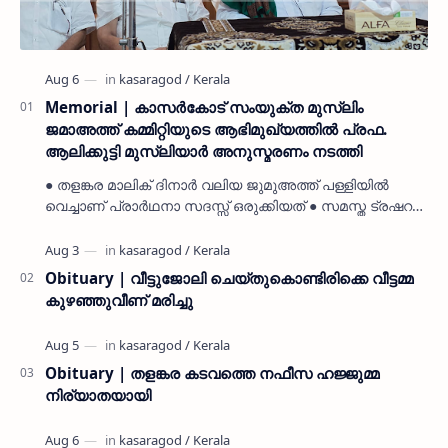
Memorial | കാസർകോട് സംയുക്ത മുസ്ലിം
ജമാഅത്ത് കമ്മിറ്റിയുടെ ആഭിമുഖ്യത്തിൽ പ്രഫ.
ആലിക്കുട്ടി മുസ്ലിയാർ അനുസ്മരണം നടത്തി
● തളങ്കര മാലിക് ദിനാർ വലിയ ജുമുഅത്ത് പള്ളിയിൽ
വെച്ചാണ് പ്രാർഥനാ സദസ്സ് ഒരുക്കിയത് ● സമസ്ത ട്രഷറർ
കൊയ്യോട് ഉമർ മുസ്ലിയാർ പരിപാടിക്ക് നേതൃത്വം
നൽകി കാസ…
Obituary | വീട്ടുജോലി ചെയ്തുകൊണ്ടിരിക്കെ വീട്ടമ്മ
കുഴഞ്ഞുവീണ് മരിച്ചു
Obituary | തളങ്കര കടവത്തെ നഫീസ ഹജ്ജുമ്മ
നിര്യാതയായി