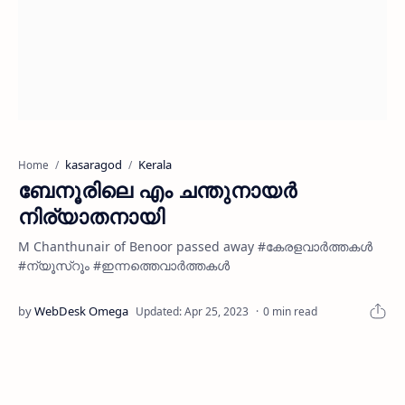
kasaragod
Kerala
Home
ബേനൂരിലെ എം ചന്തുനായര്‍
നിര്യാതനായി
M Chanthunair of Benoor passed away #കേരളവാർത്തകൾ
#ന്യൂസ്റൂം #ഇന്നത്തെവാർത്തകൾ
0 min read