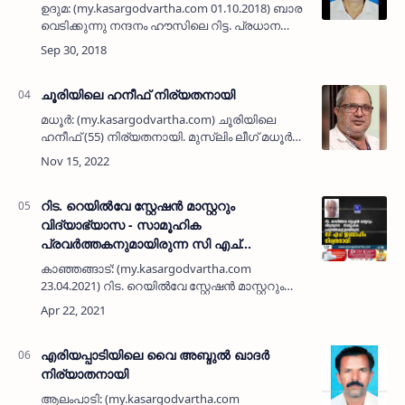
ഉദുമ: (my.kasargodvartha.com 01.10.2018) ബാര
വെടിക്കുന്നു നന്ദനം ഹൗസിലെ റിട്ട. പ്രധാന
അധ്യാപകന്‍ പത്മസേനന്‍ (71) നിര്യാതനായി.
ബാര ഗവ. യു.പി.സ്‌കൂളില്‍ 20 വര്‍ഷം
അധ്യാപകന…
ചൂരിയിലെ ഹനീഫ് നിര്യതനായി
മധൂര്‍: (my.kasargodvartha.com) ചൂരിയിലെ
ഹനീഫ് (55) നിര്യതനായി. മുസ്ലിം ലീഗ് മധൂര്‍
പഞ്ചായത് സെക്രടറി, എസ്ടിയു മധൂര്‍
പഞ്ചായത് ജെനറല്‍ സെക്രടറി, ടൈലേഴ്‌സ്
അസോസിയേഷന്‍ (എസ്ടിയു) ജില…
റിട. റെയില്‍വേ സ്റ്റേഷന്‍ മാസ്റ്ററും
വിദ്യാഭ്യാസ - സാമൂഹിക
പ്രവർത്തകനുമായിരുന്ന സി എച്
ഇബ്രാഹിം നിര്യതനായി
കാഞ്ഞങ്ങാട്: (my.kasargodvartha.com
23.04.2021) റിട. റെയില്‍വേ സ്റ്റേഷന്‍ മാസ്റ്ററും
വിദ്യാഭ്യാസ - സാമൂഹിക
പ്രവർത്തകനുമായിരുന്ന സി എച് ഇബ്രാഹിം
മാസ്റ്റര്‍(77) നിര്യതനായി. മംഗളുറു, …
എരിയപ്പാടിയിലെ വൈ അബ്ദുല്‍ ഖാദര്‍
നിര്യാതനായി
ആലംപാടി: (my.kasargodvartha.com