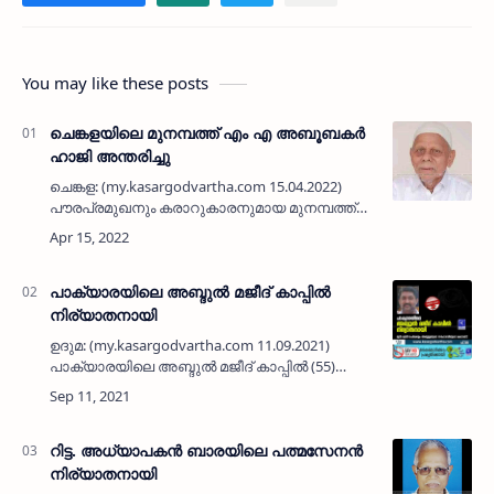
You may like these posts
ചെങ്കളയിലെ മുനമ്പത്ത് എം എ അബൂബകർ
ഹാജി അന്തരിച്ചു
ചെങ്കള: (my.kasargodvartha.com 15.04.2022)
പൗരപ്രമുഖനും കരാറുകാരനുമായ മുനമ്പത്ത്
എം എ അബൂബകർ ഹാജി (77) നിര്യാതനായി.
ചെങ്കള ഹൈദ്രോസ് ജുമാമസ്ജിദ് മുൻ
പ്രസിഡണ്ടാണ്. ഭാര്യ: …
പാക്യാരയിലെ അബ്ദുൽ മജീദ് കാപ്പിൽ
നിര്യാതനായി
ഉദുമ: (my.kasargodvartha.com 11.09.2021)
പാക്യാരയിലെ അബ്ദുൽ മജീദ് കാപ്പിൽ (55)
നിര്യാതനായി. അസുഖബാധിതനായി
ചികിത്സയിലായിരുന്നു. മുൻ മന്ത്രി പരേതനായ
ചെർക്കളം അബ്ദുല്ലയുടെ സഹോദരിയുടെ …
റിട്ട. അധ്യാപകന്‍ ബാരയിലെ പത്മസേനന്‍
നിര്യാതനായി