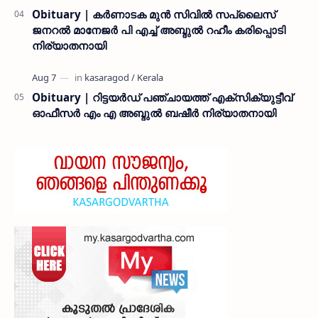
Obituary | കർണാടക മുൻ സിവില്‍ സപ്ലൈസ്
ജനറൽ മാനേജർ പി എച്ച് അബ്ദുൽ റഹീം കരിപ്പൊടി
നിര്യാതനായി
Obituary | റിട്ടയർഡ് പഞ്ചായത്ത് എക്സിക്യുട്ടീവ്
ഓഫീസർ എം എ അബ്ദുൽ ബഷീർ നിര്യാതനായി