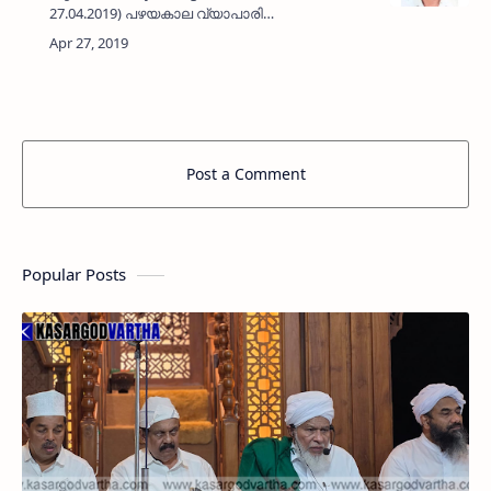
27.04.2019) പഴയകാല വ്യാപാരി
എരിയാപ്പാടിയിലെ വൈ അബ്ദുല്‍ ഖാദര്‍ (68)
നിര്യാതനായി. സമൂഹ്യ സാംസ്‌കാരിക
രംഗങ്ങളിലെ സജീവസാന്നിധ്യമായിരുന്നു. ജ…
Post a Comment
Popular Posts