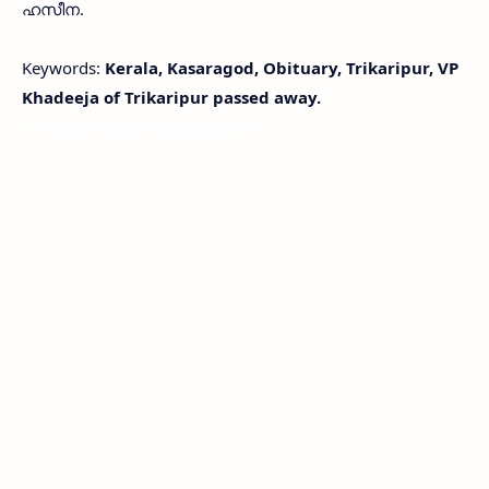
ഹസീന.
Keywords:
Kerala, Kasaragod, Obituary, Trikaripur, VP
Khadeeja of Trikaripur passed away.
< !- START disable copy paste -->