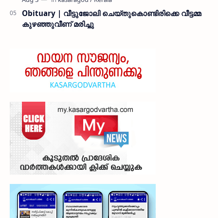
Obituary | വീട്ടുജോലി ചെയ്തുകൊണ്ടിരിക്കെ വീട്ടമ്മ
കുഴഞ്ഞുവീണ് മരിച്ചു