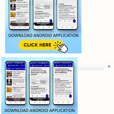
©
2026
‧
My Kasaragod Vartha | LATEST KASARAGOD LOCAL NE
Privacy Policy
|
Grievance Redressal