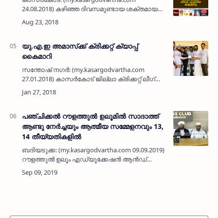
24.08.2018) കഴിഞ്ഞ ദിവസമുണ്ടായ ശക്തമായ
കാറ്റിലും മഴയിലും ഉളിയത്തടുക്കയില്‍ ജി കെ
നഗറില്‍ വീടിന്റെ ചുറ്റുമതില്‍ തകര്‍ന്നു വീണു.
യാസിറിന…
യു.എ.ഇ അമാസ്‌ക്ക് ക്രിക്കറ്റ് ക്യാപ്പ്
കൈമാറി
സന്തോഷ് നഗര്‍: (my.kasargodvartha.com
27.01.2018) കാസര്‍കോട് ജില്ലാ ക്രിക്കറ്റ് ലീഗ്
മാച്ചിനായി പാഡണിയുന്ന ടീം അമാസ്‌ക്കിനുള്ള
ക്രിക്കറ്റ് ക്യാപ്പ് യു.എ.ഇ അമാസ്‌ക്ക് കമ്മിറ്റി
കൈമ…
പഞ്ചിക്കല്‍ റൗളത്തുല്‍ ഉലൂമില്‍ സാദാത്ത്
ആണ്ടു നേര്‍ച്ചയും ആത്മീയ സമ്മേളനവും 13,
14 തീയ്യതികളില്‍
ബദിയടുക്ക: (my.kasargodvartha.com 09.09.2019) പഞ്ചിക്കല്‍
റൗളത്തുല്‍ ഉലൂം എഡ്യൂക്കേഷന്‍ ആന്‍ഡ്
ചാരിറ്റബിള്‍ സെന്ററില്‍ നടന്നു വരുന്ന സാദത്ത്
ആണ്ടു നേര്‍ച്ചയും ആത്…