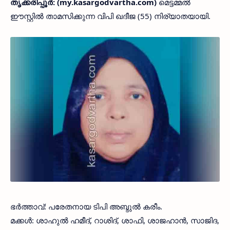
തൃക്കരിപ്പൂര്‍: (my.kasargodvartha.com)
മെട്ടമ്മല്‍
ഈസ്റ്റില്‍ താമസിക്കുന്ന വിപി ഖദീജ (55) നിര്യാതയായി.
ഭര്‍ത്താവ്: പരേതനായ ടിപി അബ്ദുല്‍ കരീം.
മക്കള്‍: ശാഹുല്‍ ഹമീദ്, റാശിദ്, ശാഫി, ശാജഹാന്‍, സാജിദ,