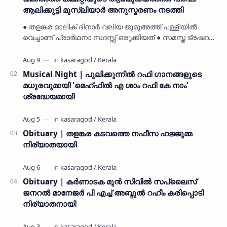
ആലിക്കുട്ടി മുസ്ലിയാർ അനുസ്മരണം നടത്തി
● തളങ്കര മാലിക് ദിനാർ വലിയ ജുമുഅത്ത് പള്ളിയിൽ
വെച്ചാണ് പ്രാർഥനാ സദസ്സ് ഒരുക്കിയത് ● സമസ്ത ട്രഷറർ
കൊയ്യോട് ഉമർ മുസ്ലിയാർ പരിപാടിക്ക് നേതൃത്വം
നൽകി കാസ…
Musical Night | പുലിക്കുന്നിൽ റഫി ഗാനങ്ങളുടെ
മധുരവുമായി 'മെഹ്ഫിൽ എ ശാം റഫി കേ നാം'
ശ്രദ്ധേയമായി
Obituary | തളങ്കര കടവത്തെ നഫീസ ഹജ്ജുമ്മ
നിര്യാതയായി
Obituary | കർണാടക മുൻ സിവില്‍ സപ്ലൈസ്
ജനറൽ മാനേജർ പി എച്ച് അബ്ദുൽ റഹീം കരിപ്പൊടി
നിര്യാതനായി