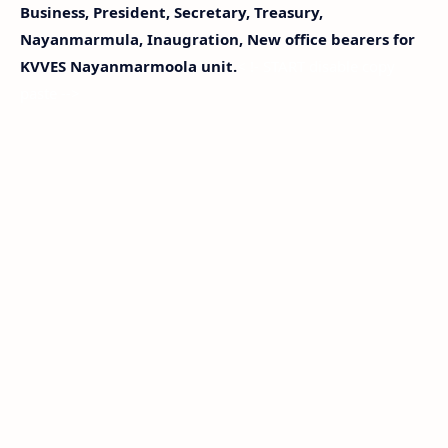
Business, President, Secretary, Treasury,
Nayanmarmula, Inaugration, New office bearers for
KVVES Nayanmarmoola unit.
< !- START disable copy
paste -->