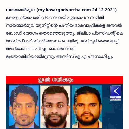
നായന്മാർമൂല: (my.kasargodvartha.com 24.12.2021)
കേരള വ്യാപാരി വ്യവസായി ഏകോപന സമിതി
നായന്മാർമൂല യൂനിറ്റിന്റെ പുതിയ ഭാരവാഹികളെ ജനറൽ
ബോഡി യോഗം തെരഞ്ഞെടുത്തു. ജില്ലാ പ്രസിഡന്റ് കെ
അഹ് മദ് ശരീഫ് ഉദ്‌ഘാടനം ചെയ്‌തു. മഹ് മൂദ് തൈവളപ്പ്
അധ്യക്ഷത വഹിച്ചു. കെ ജെ സജി
മുഖ്യാതിഥിയായിരുന്നു. അസീസ് എ എ പ്രസംഗിച്ചു.