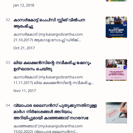
അബ്ദുര്‍ റസാഖ് എം എല്‍ എ നിര്‍വ്വഹിക്കുന്നു
(ശ്രദ്ധിക്കുക: ഗൾഫ് - വിനോദം - ടെക്നോളജി -…
കാസര്‍കോട്ട് പെപ്‌സി സ്റ്റിങ് വില്‍പന
ആരംഭിച്ചു
കാസര്‍കോട്: (my.kasargodvartha.com
21.10.2017) ആഗോള സോഫ്റ്റ് ഡ്രിങ്ക്
നിര്‍മാതാക്കളായ പെപ്‌സിയുടെ പുതിയ
ഉല്‍പന്നമായ 'സ്റ്റിങ്' (STING) എനര്‍ജി ഡ്രിങ്കിന്റെ
കാസര്‍കോട്ടെ വില്‍പന പെ…
ലിയ കലക്ഷന്‍സിന്റെ നവീകരിച്ച ഷോറൂം
ഉദ്ഘാടനം ചെയ്തു
കാസര്‍കോട്: (my.kasargodvartha.com
11.11.2017) ലിയ കലക്ഷന്‍സിന്റെ നവീകരിച്ച
ഷോറൂം സയ്യിദ് അഹ് മദ് മുക്താര്‍ തങ്ങള്‍
കുമ്പോല്‍ ഉദ്ഘാടനം ചെയ്തു. ചടങ്ങില്‍ ബഷീര്‍
സോയ, അന്‍വര്‍ മിഡ്‌…
വ്യാപാര ലൈസൻസ് പുതുക്കുന്നതിനുള്ള
മാർഗ നിർദേശങ്ങൾ അറിയാം;
അറിയിപ്പുമായി കാഞ്ഞങ്ങാട് നഗരസഭ
കാഞ്ഞങ്ങാട്: (my.kasargodvartha.com
15.02.2022) വ്യാപാര ലൈസൻസ്