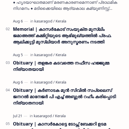
● ഹൃദയാഘാതമാണ് മരണകാരണമെന്നാണ് പ്രാഥമിക
നിഗമനം ● മടിക്കൈയിലെ ആദ്യകാല കമ്യൂണിസ്റ്റ്
പ്രവർത്തകരായ രാമൻ്റെയും ചിരുതേയിയുടെയും
മകളാണ് ● വിവരമറിഞ്ഞ് ജനപ്ര…
Memorial | കാസർകോട് സംയുക്ത മുസ്ലിം
ജമാഅത്ത് കമ്മിറ്റിയുടെ ആഭിമുഖ്യത്തിൽ പ്രഫ.
ആലിക്കുട്ടി മുസ്ലിയാർ അനുസ്മരണം നടത്തി
Obituary | തളങ്കര കടവത്തെ നഫീസ ഹജ്ജുമ്മ
നിര്യാതയായി
Obituary | കർണാടക മുൻ സിവില്‍ സപ്ലൈസ്
ജനറൽ മാനേജർ പി എച്ച് അബ്ദുൽ റഹീം കരിപ്പൊടി
നിര്യാതനായി
Obituary | കാസർകോട്ടെ ടോപ്സ് ബേക്കറി ഉടമ