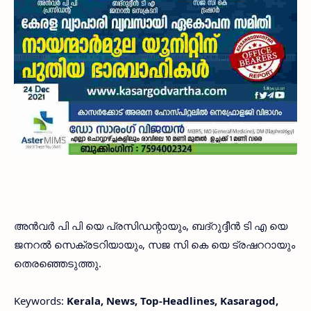
അൻവർ പി പി യെ പ്രസിഡന്റായും, ബദ്റുദ്ദീൻ ടി എ യെ
ജനറൽ സെക്രടറിയായും, സജ സി കെ യെ ട്രഷററായും
തെരഞ്ഞെടുത്തു.
Keywords:
Kerala, News, Top-Headlines, Kasaragod,