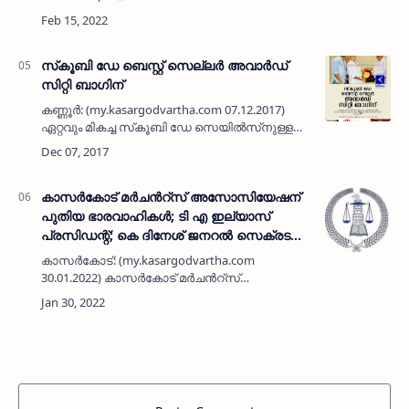
പുതുക്കുന്നതിന് ഓൺലൈനായി citizen portal,
Isgkerala(dot)gov(dot)in വഴി അപേക്ഷകൾ
സമർപിക്കാമെന്ന് കാഞ്ഞങ്ങാട് നഗരസഭ വൃത്…
സ്‌കൂബി ഡേ ബെസ്റ്റ് സെല്ലര്‍ അവാര്‍ഡ്
സിറ്റി ബാഗിന്
കണ്ണൂര്‍: (my.kasargodvartha.com 07.12.2017)
ഏറ്റവും മികച്ച സ്‌കൂബി ഡേ സെയില്‍സ്‌നുള്ള
ബെസ്റ്റ് സെല്ലര്‍ അവാര്‍ഡ് സിറ്റി ബാഗിന്
ലഭിച്ചു. കണ്ണൂര്‍ നിള ഹോട്ടലില്‍ നടന്ന ചടങ്ങില്‍
ഫാ…
കാസർകോട് മർചൻറ്സ് അസോസിയേഷന്
പുതിയ ഭാരവാഹികൾ; ടി എ ഇല്യാസ്
പ്രസിഡന്റ്; കെ ദിനേശ് ജനറൽ സെക്രടറി;
നഈം അങ്കോള ട്രഷറർ
കാസർകോട്: (my.kasargodvartha.com
30.01.2022) കാസർകോട് മർചൻറ്സ്
അസോസിയേഷന്റെ 2022 - 24 വർഷത്തെ പുതിയ
ഭാരവാഹികളെ തെരഞ്ഞെടുത്തു. ടി എ
ഇല്യാസ് (പ്രസിഡന്റ്), കെ ദിനേശ് (ജനറൽ
സെക്രടറി),…