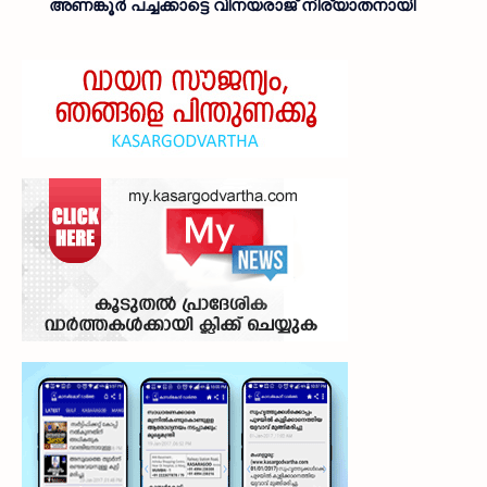
അണങ്കൂർ പച്ചക്കാട്ടെ വിനയരാജ് നിര്യാതനായി