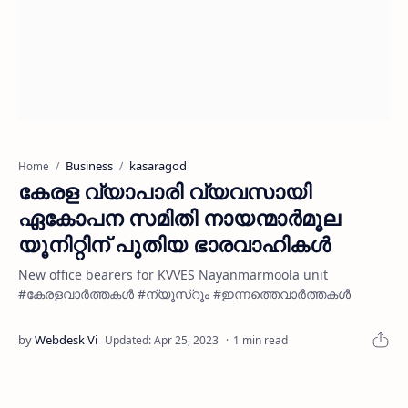
Business
kasaragod
Home
കേരള വ്യാപാരി വ്യവസായി
ഏകോപന സമിതി നായന്മാർമൂല
യൂനിറ്റിന് പുതിയ ഭാരവാഹികൾ
New office bearers for KVVES Nayanmarmoola unit
#കേരളവാർത്തകൾ #ന്യൂസ്റൂം #ഇന്നത്തെവാർത്തകൾ
1 min read