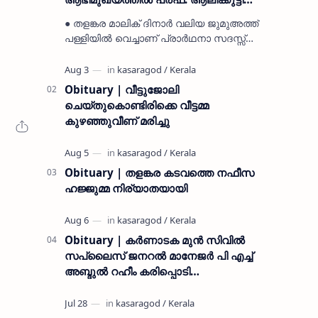
മുസ്ലിയാർ അനുസ്മരണം നടത്തി
● തളങ്കര മാലിക് ദിനാർ വലിയ ജുമുഅത്ത്
പള്ളിയിൽ വെച്ചാണ് പ്രാർഥനാ സദസ്സ്
ഒരുക്കിയത് ● സമസ്ത ട്രഷറർ കൊയ്യോട്
ഉമർ മുസ്ലിയാർ പരിപാടിക്ക് നേതൃത്വം
നൽകി കാസ…
Obituary | വീട്ടുജോലി
ചെയ്തുകൊണ്ടിരിക്കെ വീട്ടമ്മ
കുഴഞ്ഞുവീണ് മരിച്ചു
Obituary | തളങ്കര കടവത്തെ നഫീസ
ഹജ്ജുമ്മ നിര്യാതയായി
Obituary | കർണാടക മുൻ സിവില്‍
സപ്ലൈസ് ജനറൽ മാനേജർ പി എച്ച്
അബ്ദുൽ റഹീം കരിപ്പൊടി
നിര്യാതനായി