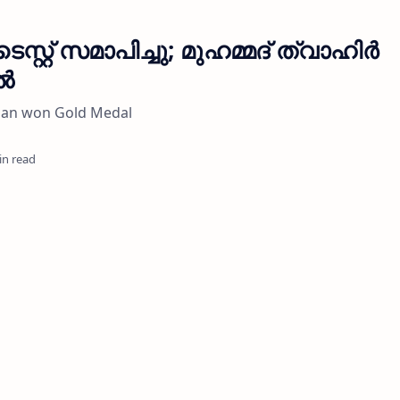
റ്റ് സമാപിച്ചു; മുഹമ്മദ് ത്വാഹിർ
ൽ
san won Gold Medal
in read