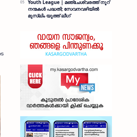
Youth League | മഞ്ചേശ്വരത്ത് നൂറ്
നന്മകൾ പദ്ധതി; സേവനവഴിയിൽ
മുസ്ലിം യൂത്ത് ലീഗ്
ടെ