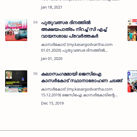
നടന്ന തെരഞ്ഞെടുപ്പിൽ തെരഞ്ഞെടുത്ത
ജനപ്രതിനിധികൾക്ക് സി പി എം നീർച്ചാൽ
ലോകൽ കമിറ്റി സ്വീകരണം
നൽകി.പുത്തിഗെ …
പുതുവത്സര ദിനത്തില്‍
അക്ഷയപാത്രം നിറച്ച് സി എച്ച്
വായനശാല പ്രവര്‍ത്തകര്‍
കാസര്‍കോട്: (my.kasargodvartha.com
01.01.2020) പുതുവത്സര ദിനത്തില്‍
അക്ഷയപാത്രം നിറച്ച് കുന്നില്‍ സി എച്ച്
മുഹമ്മദ് കോയ സ്മാരക വായനശാല
പ്രവര്‍ത്തകര്‍ മാതൃകയായി. കാസര്‍കോട്
ജനമൈത്ര…
കലാസംഗമമായി ജെസിഐ
കാസര്‍കോട് സ്ഥാനാരോഹണ ചടങ്ങ്
കാസര്‍കോട്: (my.kasargodvartha.com
15.12.2019) ജെസിഐ കാസര്‍കോടിന്റെ
്
2020 വര്‍ഷത്തെ പ്രസിഡണ്ടായി സി കെ
അജിത്ത് കുമാറും സെക്രട്ടറിയായി റംസാദ്
അബ്ദുല്ലയും മറ്റു ഭാരവാഹികളും സ്ഥാ…