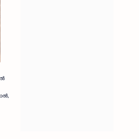
ിൽ
ചാൽ,