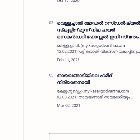
ആഇഷ. മക്കള്‍: സാജിദ്, ശാഹിദ്, ഷാഹിന,…
വെള്ളച്ചാൽ മോഡൽ റസിഡൻഷ്യൽ
സ്‌കൂളിന് മൂന്ന് നില ഹയർ
സെകൻഡറി ഹോസ്റ്റൽ ഇനി സ്വന്തം
വെള്ളച്ചാൽ: (my.kasrgodvartha.com
12.02.2021) പട്ടികജാതി വികസന വകുപ്പിനു
കീഴിൽ ലെള്ളച്ചാലിൽ പ്രവർത്തിക്കുന്ന
ആൺകുട്ടികളുടെ മോഡൽ
റെസിഡൻഷ്യൽ സ്കൂളിൽ ഹയർ
സെകൻഡറി ഹോസ്റ്റൽ നാടിന്…
തായലങ്ങാടിയിലെ ഹമീദ്
നിര്യാതനായി
കേളുഗുഡ്ഡെ: (my.kasargodvartha.com
02.03.2021) തായലങ്ങാടി സ്വദേശിയും
കേളുഗുഡ്ഡെയില്‍ താമസക്കാരനുമായ ഹമീദ
പൈച്ചാര്‍ (62) നിര്യാതനായി. പരേതരായ
ഹസൈനാര്‍ - ആയിശാബി ദമ്പതികളുടെ
മകനാണ്.…