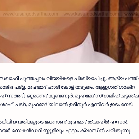
 സഖാഫി പൂത്തപ്പലം വിജയികളെ പ്രഖ്യാപിച്ചു. ആദ്യ പത്ത
ജിദ പട്ള, മുഹമ്മദ് ഹാദി കോളിയടുക്കം, ആഇശത് ശാകിറ
് സഅദി, ജുനൈദ് കുബണൂർ, മുഹമ്മദ് സ്വാലിഹ് ചട്ടഞ്
് ശാഫി പട്ള, മുഹമ്മദ് ബിലാൽ ഉദിനൂർ എന്നിവർ ഇടം നേടി.
 ബീവി ദമ്പതികളുടെ മകനാണ് മുഹമ്മദ് ത്വാഹിർ ഹസൻ.
 ഹയർ സെകൻഡറി സ്കൂളിലും എട്ടാം ക്ലാസിൽ പഠിക്കുന്നു.