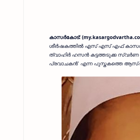
കാസർകോട്: (my.kasargodvartha.com
ശീർഷകത്തിൽ എസ് എസ് എഫ് കാസർകോട് ജ
ത്വാഹിർ ഹസൻ കട്ടത്തടുക്ക സ്വർണ 
പ്രവാചകൻ' എന്ന പുസ്തകത്തെ ആസ്പദമാ