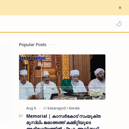
Popular Posts
Memorial | കാസർകോട് സംയുക്ത
മുസ്ലിം ജമാഅത്ത് കമ്മിറ്റിയുടെ
ആഭിമുഖ്യത്തിൽ പ്രഫ. ആലിക്കുട്ടി