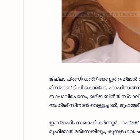
ജില്ലാ പ്രസിഡൻ്റ് അബ്ദുർ റഹ്‌മാൻ
മിസ്ഹബ് ടി പി കൊല്ലട, ഹാഫിസത് സാ
ബാപാലിപൊനം, ഖദീജ ബിൻത് സ്വാലിഹ
അഹ്‌മദ്‌ സിനാൻ വെള്ളച്ചാൽ, മുഹമ്മദ
ഇബ്രാഹിം സഖാഫി കർന്നൂർ - റഹ്‌മത്
മുഹിമ്മാത് മദ്രസയിലും, കുമ്പള ഗവ.