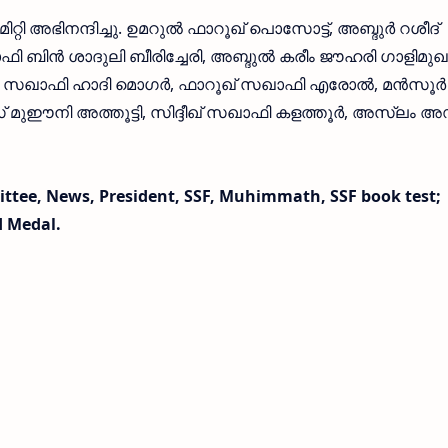
റി അഭിനന്ദിച്ചു. ഉമറുൽ ഫാറൂഖ് പൊസോട്ട്, അബ്ദുർ റശീദ്
ഫി ബിൻ ശാദുലി ബീരിച്ചേരി, അബ്ദുൽ കരീം ജൗഹരി ഗാളിമുഖ
 സഖാഫി ഹാദി മൊഗർ, ഫാറൂഖ് സഖാഫി എരോൽ, മൻസൂർ
 മുഈനി അത്തൂട്ടി, സിദ്ദീഖ് സഖാഫി കളത്തൂർ, അസ്ലം 
ttee, News, President, SSF, Muhimmath, SSF book test;
 Medal.