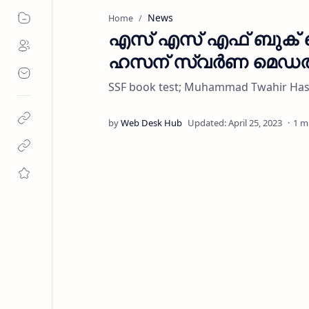
News
Home
എസ് എസ് എഫ് ബുക് ടെസ്
ഹസന് സ്വർണ മെഡ
SSF book test; Muhammad Twahir Ha
1 m