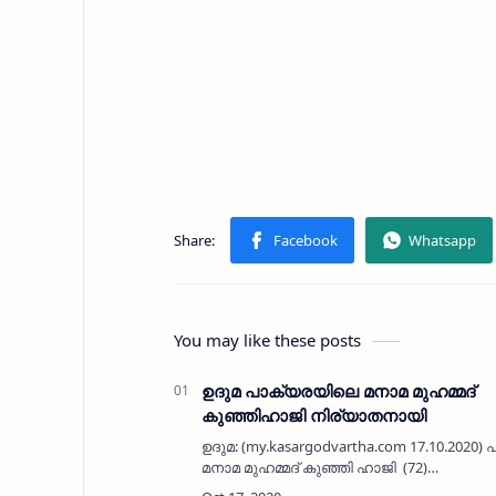
You may like these posts
ഉദുമ പാക്യരയിലെ മനാമ മുഹമ്മദ്
കുഞ്ഞിഹാജി നിര്യാതനായി
ഉദുമ: (my.kasargodvartha.com 17.10.2020
മനാമ മുഹമ്മദ് കുഞ്ഞി ഹാജി (72)
നിര്യാതനായി. ഭാര്യ: പരേതയായ