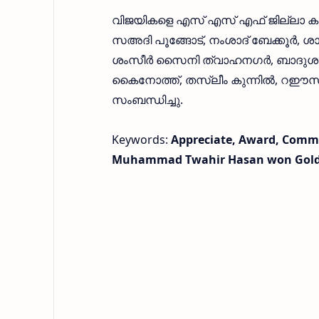
വിജയികളെ എസ് എസ് എഫ് ജില്ലാ കമിറ്
സഅദി പൂങ്ങോട്, നംശാദ് ബേക്കൂർ, ശാ
ശംസീർ സൈനി ത്വാഹനഗർ, ബാദുശ
കൈനോത്ത്, തസ്ലീം കുന്നിൽ, റഈസ്
സംബന്ധിച്ചു.
Keywords:
Appreciate, Award, Commi
Muhammad Twahir Hasan won Gold