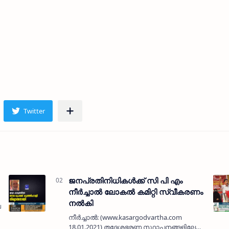
ജനപ്രതിനിധികൾക്ക് സി പി എം
നീർച്ചാൽ ലോകൽ കമിറ്റി സ്വീകരണം
നൽകി
) പാക്യരയിലെ
നീർച്ചാൽ: (www.kasargodvartha.com
18.01.2021) തദ്ദേശഭരണ സ്ഥാപനങ്ങളിലേക്ക്