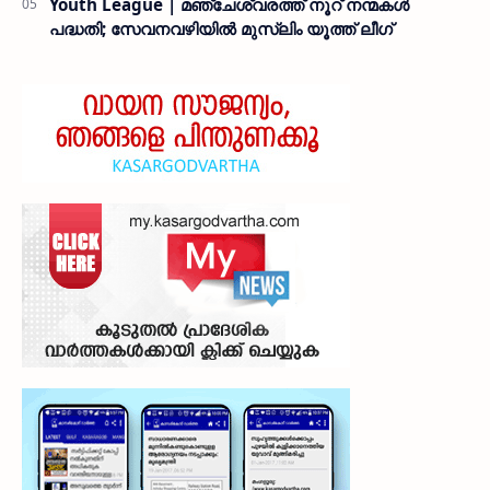
Youth League | മഞ്ചേശ്വരത്ത് നൂറ് നന്മകൾ
പദ്ധതി; സേവനവഴിയിൽ മുസ്ലിം യൂത്ത് ലീഗ്