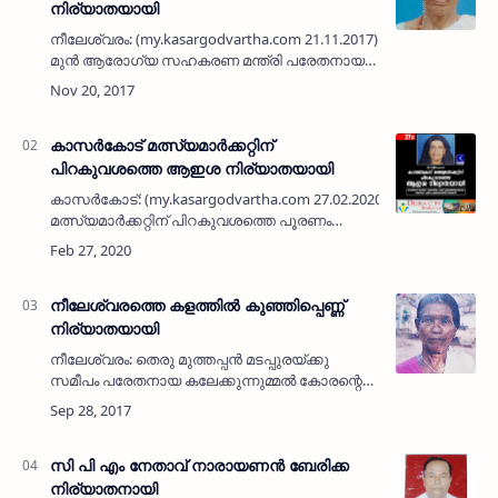
നിര്യാതയായി
നീലേശ്വരം: (my.kasargodvartha.com 21.11.2017)
മുന്‍ ആരോഗ്യ സഹകരണ മന്ത്രി പരേതനായ
എന്‍.കെ. ബാലകൃഷ്ണന്റെ ഭാര്യ പേരോല്‍ കൃഷ്ണ
നിലയത്തിലെ സി. നാരായണി (93)
നിര്യാതയായി. ചൊവ്വാഴ്ച പുലര്…
കാസര്‍കോട് മത്സ്യമാര്‍ക്കറ്റിന്
പിറകുവശത്തെ ആഇശ നിര്യാതയായി
കാസര്‍കോട്: (my.kasargodvartha.com 27.02.2020) കാസര്‍കോട്
മത്സ്യമാര്‍ക്കറ്റിന് പിറകുവശത്തെ പൂരണം
മന്‍സിലില്‍ ആഇശ (72) നിര്യാതയായി.
കാസര്‍കോട് നഗരസഭാ കൗണ്‍സിലര്‍ റാ…
നീലേശ്വരത്തെ കളത്തില്‍ കുഞ്ഞിപ്പെണ്ണ്
നിര്യാതയായി
നീലേശ്വരം: തെരു മുത്തപ്പന്‍ മടപ്പുരയ്ക്കു
സമീപം പരേതനായ കലേക്കുന്നുമ്മല്‍ കോരന്റെ
ഭാര്യ കളത്തില്‍ കുഞ്ഞിപ്പെണ്ണ് (85)
നിര്യാതയായി. മക്കള്‍: ബാലകൃഷ്ണന്‍ (മടയന്‍,
മുത്തപ്പ…
സി പി എം നേതാവ് നാരായണന്‍ ബേരിക്ക
നിര്യാതനായി