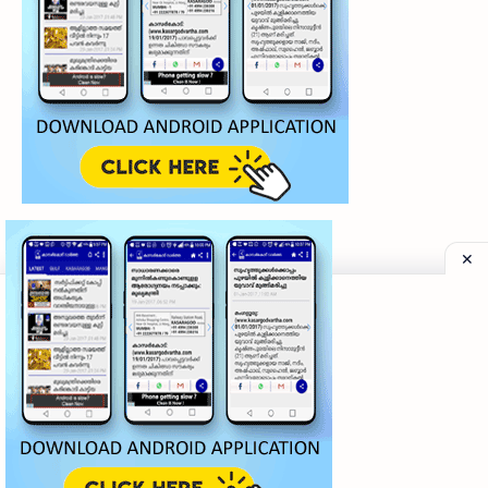
©
2026
‧
My Kasaragod Vartha | LATEST KASARAGOD LOCAL NE
Privacy Policy
|
Grievance Redressal