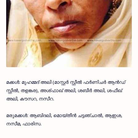
മക്കൾ: മുഹമ്മദ് അലി (മാസ്റ്റർ സ്റ്റീൽ ഫർണിചർ ആൻഡ്
സ്റ്റീൽ, തളങ്കര), അശ്ഫാഖ്‌ അലി, ശബീർ അലി, ശഫീഖ്
അലി, കൗസറ, നസീറ.
മരുമക്കൾ: ആബിദലി, മൊയ്‌തീൻ ചട്ടഞ്ചാൽ, ആഇശ,
നസീമ, ഫാരിസ.