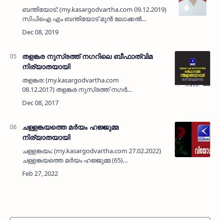
ബന്തിയോട്: (my.kasargodvartha.com 09.12.2019)
സിപിഐ എം ബന്തിയോട് മുന്‍ ലോക്കല്‍
സെക്രട്ടറിയും ബന്തിയോട് മത്സ്യത്തൊഴിലാളി
സഹകരണ സംഘം പ്രസിഡന്റുമായ
നാരായണന്‍ ബേരിക്ക (73) നിര്യാ…
തളങ്കര നുസ്രത്ത് നഗറിലെ ബീഫാത്വിമ
നിര്യാതയായി
തളങ്കര: (my.kasargodvartha.com
08.12.2017) തളങ്കര നുസ്രത്ത് നഗര്‍
ഹാജറാബാഗ് ഹൗസില്‍ പരേതനായ കെ.എസ്
അബ്ദുല്ലയുടെ ഭാര്യ ബീഫാത്വിമ (75)
നിര്യാതയായി. പരേതരായ അബ്ദുര്‍ റഹ് മ…
ചള്ളങ്കയത്തെ മർയം ഹജ്ജുമ്മ
നിര്യാതയായി
ചള്ളങ്കയം: (my.kasargodvartha.com 27.02.2022)
ചള്ളങ്കയത്തെ മർയം ഹജ്ജുമ്മ (65)
നിര്യാതയായി. പൗരപ്രമുഖനും, സജീവ സുന്നീ
പ്രവർത്തകനും സഹകാരിയുമായിരുന്ന
പരേതനായ ചള്ളങ്കയം സി എച് കുഞ്ഞഹ്…