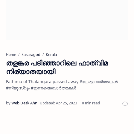
kasaragod
Kerala
Home
തളങ്കര പടിഞ്ഞാറിലെ ഫാത്വിമ
നിര്യാതയായി
Fathima of Thalangara passed away #കേരളവാർത്തകൾ
#ന്യൂസ്റൂം #ഇന്നത്തെവാർത്തകൾ
0 min read