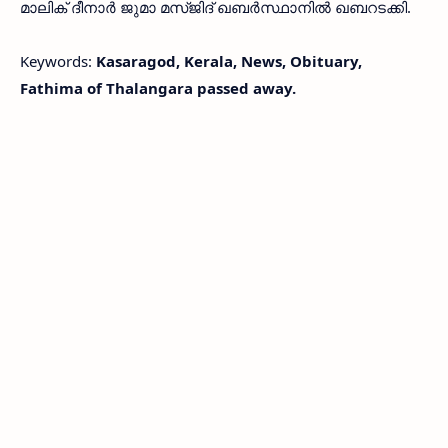
മാലിക് ദീനാർ ജുമാ മസ്‌ജിദ്‌ ഖബർസ്ഥാനിൽ ഖബറടക്കി.
Keywords:
Kasaragod, Kerala, News, Obituary,
Fathima of Thalangara passed away.