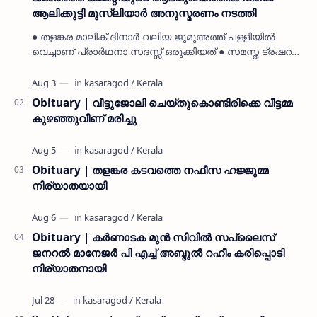
ആലിക്കുട്ടി മുസ്ലിയാർ അനുസ്മരണം നടത്തി
● തളങ്കര മാലിക് ദിനാർ വലിയ ജുമുഅത്ത് പള്ളിയിൽ
വെച്ചാണ് പ്രാർഥനാ സദസ്സ് ഒരുക്കിയത് ● സമസ്ത ട്രഷറർ
കൊയ്യോട് ഉമർ മുസ്ലിയാർ പരിപാടിക്ക് നേതൃത്വം
നൽകി കാസ…
Obituary | വീട്ടുജോലി ചെയ്തുകൊണ്ടിരിക്കെ വീട്ടമ്മ
കുഴഞ്ഞുവീണ് മരിച്ചു
Obituary | തളങ്കര കടവത്തെ നഫീസ ഹജ്ജുമ്മ
നിര്യാതയായി
Obituary | കർണാടക മുൻ സിവില്‍ സപ്ലൈസ്
ജനറൽ മാനേജർ പി എച്ച് അബ്ദുൽ റഹീം കരിപ്പൊടി
നിര്യാതനായി