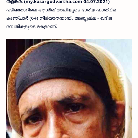
തളങ്കര: (my.kasargodvartha.com 04.07.2021)
പടിഞ്ഞാറിലെ ആശിഖ് അലിയുടെ ഭാര്യ ഫാത്വിമ
കുഞ്ചാർ (64) നിര്യാതയായി. അബ്ദുല്ല - ഖദീജ
ദമ്പതികളുടെ മകളാണ്.