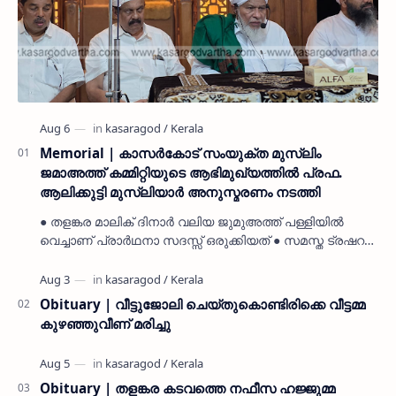
Memorial | കാസർകോട് സംയുക്ത മുസ്ലിം
ജമാഅത്ത് കമ്മിറ്റിയുടെ ആഭിമുഖ്യത്തിൽ പ്രഫ.
ആലിക്കുട്ടി മുസ്ലിയാർ അനുസ്മരണം നടത്തി
● തളങ്കര മാലിക് ദിനാർ വലിയ ജുമുഅത്ത് പള്ളിയിൽ
വെച്ചാണ് പ്രാർഥനാ സദസ്സ് ഒരുക്കിയത് ● സമസ്ത ട്രഷറർ
കൊയ്യോട് ഉമർ മുസ്ലിയാർ പരിപാടിക്ക് നേതൃത്വം
നൽകി കാസ…
Obituary | വീട്ടുജോലി ചെയ്തുകൊണ്ടിരിക്കെ വീട്ടമ്മ
കുഴഞ്ഞുവീണ് മരിച്ചു
Obituary | തളങ്കര കടവത്തെ നഫീസ ഹജ്ജുമ്മ