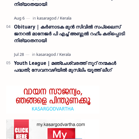
നിര്യാതയായി
Obituary | കർണാടക മുൻ സിവില്‍ സപ്ലൈസ്
ജനറൽ മാനേജർ പി എച്ച് അബ്ദുൽ റഹീം കരിപ്പൊടി
നിര്യാതനായി
Youth League | മഞ്ചേശ്വരത്ത് നൂറ് നന്മകൾ
പദ്ധതി; സേവനവഴിയിൽ മുസ്ലിം യൂത്ത് ലീഗ്