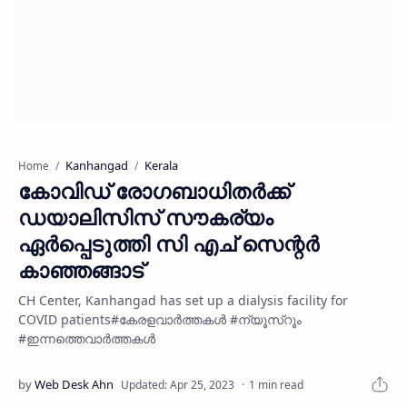
Kanhangad
Kerala
Home
കോവിഡ് രോഗബാധിതർക്ക്
ഡയാലിസിസ് സൗകര്യം
ഏർപ്പെടുത്തി സി എച് സെന്റർ
കാഞ്ഞങ്ങാട്
CH Center, Kanhangad has set up a dialysis facility for
COVID patients#കേരളവാർത്തകൾ #ന്യൂസ്റൂം
#ഇന്നത്തെവാർത്തകൾ
1 min read