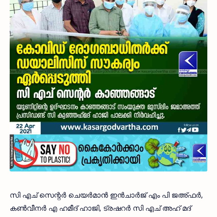
സി എച് സെന്റർ ചെയർമാൻ ഇൻചാർജ് എം പി ജഅ്ഫർ,
കൺവീനർ എ ഹമീദ് ഹാജി, ട്രഷറർ സി എച് അഹ് മദ്