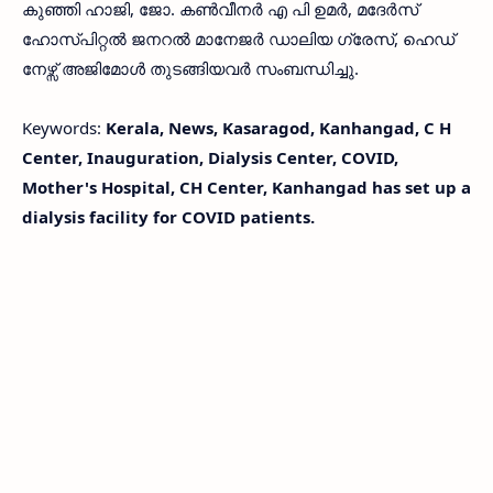
കുഞ്ഞി ഹാജി, ജോ. കൺവീനർ എ പി ഉമർ, മദേർസ്
ഹോസ്പിറ്റൽ ജനറൽ മാനേജർ ഡാലിയ ഗ്രേസ്, ഹെഡ്
നേഴ്സ് അജിമോൾ തുടങ്ങിയവർ സംബന്ധിച്ചു.
Keywords:
Kerala, News, Kasaragod, Kanhangad, C H
Center, Inauguration, Dialysis Center, COVID,
Mother's Hospital, CH Center, Kanhangad has set up a
dialysis facility for COVID patients.