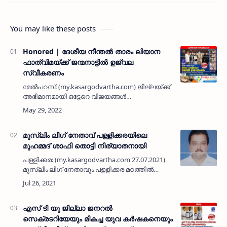
You may like these posts
Honored | ദേശീയ നീന്തൽ താരം ലിയാന
ഫാത്വിമയ്ക്ക് ജന്മനാട്ടിൽ ഉജ്വല
സ്വീകരണം
മേൽപറമ്പ്: (my.kasargodvartha.com) ജില്ലയ്ക്ക്
അഭിമാനമായി ഒട്ടേറെ വിജയങ്ങൾ
സ്വന്തമാക്കിയ ദേശീയ നീന്തൽ താരവും
അടുത്തിടെ തിരുവന്തപുരത്ത് നടന്ന കേരള
ഒളിംപിക് ഗെയിംസിൽ നീന്തലിൽ മത്സരിച…
മുസ്ലിം ലീഗ് നേതാവ് പള്ളിക്കരയിലെ
മുഹമ്മദ് ശാഫി തൊട്ടി നിര്യാതനായി
പള്ളിക്കര: (my.kasargodvartha.com 27.07.2021)
മുസ്ലീം ലീഗ് നേതാവും പളളിക്കര മഠത്തില്‍
താമസക്കാരനുമായ മുഹമ്മദ് ശാഫി തൊട്ടി (55)
നിര്യാതനായി. അസുഖബാധിതനായി
ചികിത്സയിലായിരുന്നു. പള്ളി…
എസ് ടി യു ജില്ലാ ജനറൽ
സെക്രടറിയേയും മികച്ച യുവ കർഷകനെയും