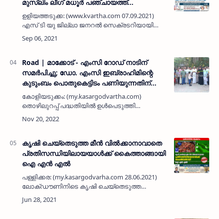
മുസ്ലിം ലീഗ് മധൂർ പഞ്ചായത്ത്
അനുമോദിച്ചു
ഉളിയത്തടുക്ക: (www.kvartha.com 07.09.2021)
എസ് ടി യു ജില്ലാ ജനറൽ സെക്രടറിയായി
തെരഞ്ഞെടുക്കപ്പെട്ട മുത്വലിബ് പാറക്കെട്ട്,
പഞ്ചായത്തിലെ മികച്ച യുവകർഷകനായി
തെരഞ്ഞെടുക്കപ്പെട്ട അശ്‌റഫ്…
Road | മാക്കോട് - എംസി റോഡ് നാടിന്
സമര്‍പിച്ചു; ഡോ. എംസി ഇബ്രാഹിമിന്റെ
കുടുംബം പൊതുകെട്ടിടം പണിയുന്നതിന്
സ്ഥലം സംഭാവന ചെയ്യുന്നതിന്റെ
കോളിയടുക്കം: (my.kasargodvartha.com)
പ്രഖ്യാപനം നടത്തി
തൊഴിലുറപ്പ് പദ്ധതിയില്‍ ഉള്‍പെടുത്തി
കോണ്‍ക്രീറ്റ് ചെയ്ത മാക്കോട് - എംസി റോഡ്
പൊതുജനങ്ങള്‍ക്ക് തുറന്ന് കൊടുത്തു. മുന്‍
പഞ്ചായത് പ്രസിഡന്റ് കല്ല…
കൃഷി ചെയ്തെടുത്ത മീൻ വിൽക്കാനാവാതെ
പ്രതിസന്ധിയിലായയാൾക്ക് കൈത്താങ്ങായി
ഐ എൻ എൽ
പള്ളിക്കര: (my.kasargodvarha.com 28.06.2021)
ലോക്ഡൗണിനിടെ കൃഷി ചെയ്തെടുത്ത
ചെമ്മീൻ വിറ്റഴിക്കാനാവാതെ
പ്രതിസന്ധിയിലായയാൾക്ക് കൈത്താങ്ങായി
ഐഎൻഎൽ പള്ളിക്കര പഞ്ചായത്ത് കമിറ്റി.