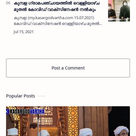
പാർടിയ…
കുമ്പള ഗ്രാമപഞ്ചായത്തിൽ വെള്ളിയാഴ്ച
മുതൽ കോവിഡ് വാക്സിനേഷൻ നൽകും
കുമ്പള: (my.kasargodvartha.com 15.07.2021)
കോവിഡ് വാക്സിനേഷൻ വെള്ളിയാഴ്ച മുതൽ
കുമ്പള ഗ്രാമപഞ്ചായത്തിലെ വാർഡുകളിൽ
വെച്ച് നൽകാൻ ഗ്രാമ പഞ്ചായത്ത് തല യോഗം
തീരുമാനിച്ചു.ഗ്രാമപഞ്ചായത്…
Post a Comment
Popular Posts