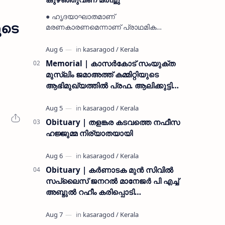
● ഹൃദയാഘാതമാണ്
ുടെ
മരണകാരണമെന്നാണ് പ്രാഥമിക
നിഗമനം ● മടിക്കൈയിലെ ആദ്യകാല
കമ്യൂണിസ്റ്റ് പ്രവർത്തകരായ
രാമൻ്റെയും ചിരുതേയിയുടെയും
Memorial | കാസർകോട് സംയുക്ത
മകളാണ് ● വിവരമറിഞ്ഞ് ജനപ്ര…
മുസ്ലിം ജമാഅത്ത് കമ്മിറ്റിയുടെ
ആഭിമുഖ്യത്തിൽ പ്രഫ. ആലിക്കുട്ടി
മുസ്ലിയാർ അനുസ്മരണം നടത്തി
Obituary | തളങ്കര കടവത്തെ നഫീസ
ഹജ്ജുമ്മ നിര്യാതയായി
Obituary | കർണാടക മുൻ സിവില്‍
സപ്ലൈസ് ജനറൽ മാനേജർ പി എച്ച്
അബ്ദുൽ റഹീം കരിപ്പൊടി
നിര്യാതനായി