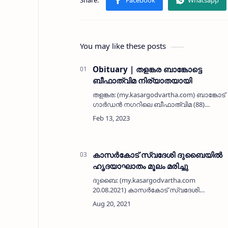
You may like these posts
Obituary | തളങ്കര ബാങ്കോട്ടെ
ബീഫാത്വിമ നിര്യാതയായി
തളങ്കര: (my.kasargodvartha.com) ബാങ്കോട്
ഗാർഡൻ നഗറിലെ ബീഫാത്വിമ (88)
നിര്യാതയായി. ഭർത്താവ്: മുഹമ്മദ് കുഞ്ഞി.
മക്കൾ: അബ്ദുല്ല, ഇബ്രാഹിം,
അബൂബകർ.മരുമക്കൾ: മൈമൂന, ആഇശ,
ഹാജറ, ഫൗസിയ. സഹ…
കാസർകോട് സ്വദേശി ദുബൈയിൽ
ഹൃദയാഘാതം മൂലം മരിച്ചു
ദുബൈ: (my.kasargodvartha.com
20.08.2021) കാസർകോട് സ്വദേശി
ഹൃദയാഘാതം മൂലം മരിച്ചു. ചേരങ്കൈ
കടപ്പുറം ഖിളര്‍ മസ്ജിദിന് സമീപത്തെ
മുസ്ത്വഫ ടി കെ (46) യാണ് മരിച്ചത്. 20