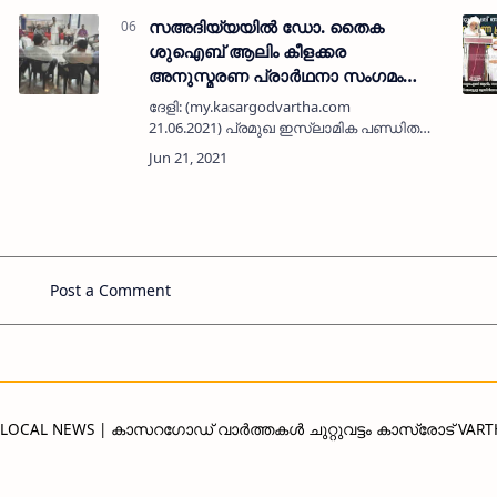
കമ്പനിയുടെ പിരിച്ചു വിടലിന് എതിരെയും
വ…
സഅദിയ്യയില്‍ ഡോ. തൈക
ശുഐബ് ആലിം കീളക്കര
അനുസ്മരണ പ്രാർഥനാ സംഗമം
നടത്തി
ദേളി: (my.kasargodvartha.com
21.06.2021) പ്രമുഖ ഇസ്ലാമിക പണ്ഡിതനും
നിരവധി ത്വരീഖത്തുകളുടെ ശൈഖുമായ
െ
ഡോ. തൈക ശുഐബ് ആലിം കീളക്കര
അനുസ്മരണ പ്രാർഥനാ സംഗമം ദേളി
സഅദിയ്യയില്‍ നടന്നു. …
Post a Comment
D LOCAL NEWS | കാസറഗോഡ് വാർത്തകൾ ചുറ്റുവട്ടം കാസ്രോട് VAR