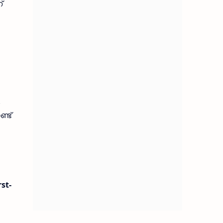
്
.
്ട്
st-