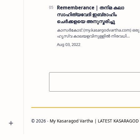
വര്‍ഷമായി ഇവിടെ ജ…
Rememberance | തനിമ കലാ
സാഹിത്യവേദി ഇബ്രാഹിം
ചെര്‍ക്കളയെ അനുസ്മരിച്ചു
കാസര്‍കോട്: (my.kasargodvartha.com) ഒരു
ഹൃസ്വ കാലയളവിനുള്ളില്‍ നിരവധി
കൃതികള്‍ മലയാള ഭാഷക്ക് സമ്മാനിച്ച
ഇബ്രാഹിം ചെര്‍ക്കള എന്ന എഴുത്തുകാരന്റ
വിയോഗം കുടുംബത്തിനെന്ന പോലെ
കാസര…
©
2026
‧
My Kasaragod Vartha | LATEST KASARAGO