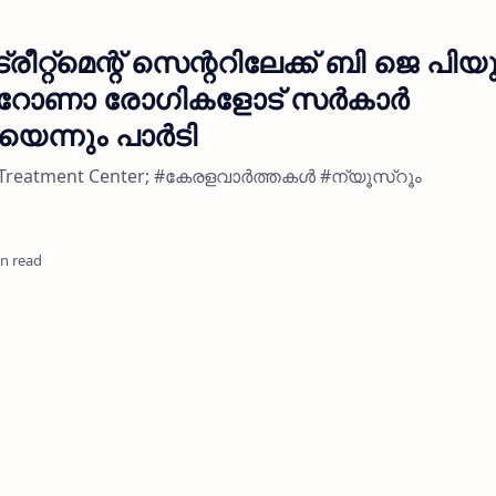
ീറ്റ്മെന്റ് സെന്ററിലേക്ക് ബി ജെ പിയ
കൊറോണാ രോഗികളോട് സർകാർ
യെന്നും പാർടി
ine Treatment Center; #കേരളവാർത്തകൾ #ന്യൂസ്റൂം
in read