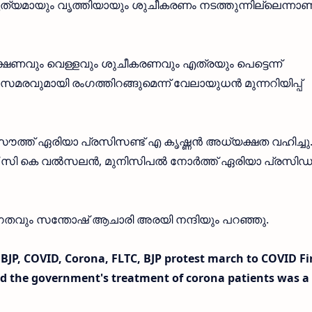
ും കൃത്യമായും വൃത്തിയായും ശുചീകരണം നടത്തുന്നില്ലെന്നാണ
ക്ഷണവും വെള്ളവും ശുചീകരണവും എത്രയും പെട്ടെന്ന്
സമരവുമായി രംഗത്തിറങ്ങുമെന്ന് വേലായുധൻ മുന്നറിയിപ്പ്
്ത് ഏരിയാ പ്രസിസണ്ട് എ കൃഷ്ണൻ അധ്യക്ഷത വഹിച്ചു
 സി കെ വൽസലൻ, മുനിസിപൽ നോർത്ത് ഏരിയാ പ്രസിഡണ
ഗതവും സന്തോഷ് ആചാരി അരയി നന്ദിയും പറഞ്ഞു.
BJP, COVID, Corona, FLTC, BJP protest march to COVID Fir
id the government's treatment of corona patients was a