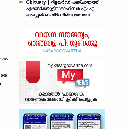
Obituary | റിട്ടയർഡ് പഞ്ചായത്ത്
എക്സിക്യുട്ടീവ് ഓഫീസർ എം എ
അബ്ദുൽ ബഷീർ നിര്യാതനായി
നറൽ
 ജെ
എ