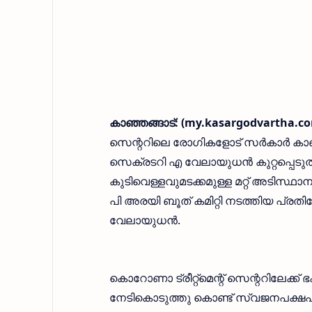
കാഞ്ഞങ്ങാട്: (my.kasargodvartha.co
സെന്ററിലെ രോഗികളോട് സർകാർ കാണി
സെക്രടറി എ വേലായുധൻ കുറ്റപ്പെടു
കുടിവെള്ളവുമടക്കമുള്ള മറ്റ് അടിസ്
പി അരയി ബൂത് കമിറ്റി നടത്തിയ പ്ര
വേലായുധൻ.
കൊറോണാ ട്രീറ്റ്മെന്റ് സെന്ററിലേക്ക
നേടികൊടുത്തു കൊണ്ട് സ്വജനപക്ഷപാത