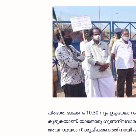
പ്രഭാത ഭക്ഷണം 10.30 നും ഉച്ചഭക്ഷണം 
കൂടുകയാണ്. യാതൊരു ഗുണനിലവാരവുമ
അവസ്ഥയാണ്. ശുചീകരണത്തിനായി പതിന