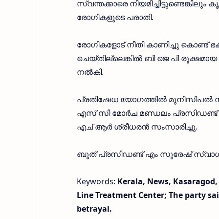
സ്വന്തക്കാരെ നിയമിച്ചിട്ടുണ്ടെങ്കില
രോഗികളുടെ പരാതി.
രോഗികളോട് നീതി കാണിച്ചു കൊണ്ട് ഭ
ചെയ്തില്ലെങ്കിൽ ബി ജെ പി രൂക്ഷമായ 
നൽകി.
പ്രതിഷേധ യോഗത്തിൽ മുനിസിപൽ സൗത
എസ് സി മോർച മണ്ഡലം പ്രസിഡണ്ട്
എച് ആർ ശ്രീധരൻ സംസാരിച്ചു.
ബൂത് പ്രസിഡണ്ട് എം സുരേഷ് സ്വാ
Keywords:
Kerala, News, Kasaragod, 
Line Treatment Center; The party sa
betrayal.