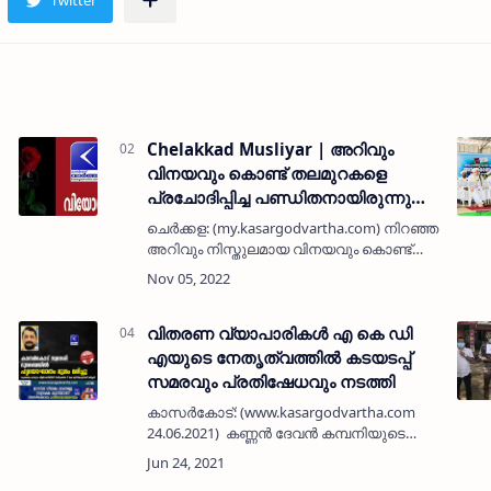
Chelakkad Musliyar | അറിവും
വിനയവും കൊണ്ട് തലമുറകളെ
പ്രചോദിപ്പിച്ച പണ്ഡിതനായിരുന്നു
ചേലക്കാട് മുഹമ്മദ് മുസ്ലിയാരെന്ന്
ചെര്‍ക്കള: (my.kasargodvartha.com) നിറഞ്ഞ
യുഎം അബ്ദുര്‍ റഹ്മാന്‍ മൗലവി
അറിവും നിസ്തുലമായ വിനയവും കൊണ്ട്
തലമുറകളെ പ്രചോദിപ്പിച്ച
പണ്ഡിതനായിരുന്നു ഈയിടെ അന്തരിച്ച
സമസ്ത ട്രഷറര്‍ ചേലക്കാട് മുഹമ്മദ്
മുസ്ലിയാരെന്ന്…
വിതരണ വ്യാപാരികൾ എ കെ ഡി
എയുടെ നേതൃത്വത്തിൽ കടയടപ്പ്
സമരവും പ്രതിഷേധവും നടത്തി
കാസർകോട്: (www.kasargodvartha.com
24.06.2021) കണ്ണൻ ദേവൻ കമ്പനിയുടെ
വിതരണ വ്യാപാരികൾ എ കെ ഡി എയുടെ
നേതൃത്വത്തിൽ കടയടച്ചു പ്രതിഷേധിച്ചു.