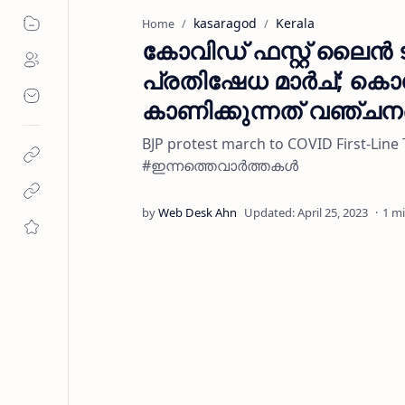
kasaragod
Kerala
Home
കോവിഡ് ഫസ്റ്റ് ലൈൻ ട്ര
പ്രതിഷേധ മാർച്; 
കാണിക്കുന്നത് വഞ്ചന
BJP protest march to COVID First-L
#ഇന്നത്തെവാർത്തകൾ
1 m