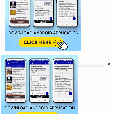
©
2026
‧
My Kasaragod Vartha | LATEST KASARAGOD LOCAL NE
Privacy Policy
|
Grievance Redressal