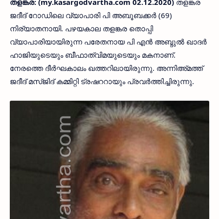
തളങ്കര: (my.kasargodvartha.com 02.12.2020)
തളങ്കര
ജദീദ് റോഡിലെ വ്യാപാരി പി അബൂബക്കര്‍ (69)
നിര്യാതനായി. പഴയകാല തളങ്കര തൊപ്പി
വ്യാപാരിയായിരുന്ന പരേതനായ പി എന്‍ അബ്ദുല്‍ ഖാദര്‍
ഹാജിയുടെയും ബീഫാത്വിമയുടെയും മകനാണ്.
നേരത്തെ ദീര്‍ഘകാലം ഖത്തറിലായിരുന്നു. അന്നിഅ്മത്ത്
ജദീദ് മസ്ജിദ് കമ്മിറ്റി ട്രഷററായും പ്രവര്‍ത്തിച്ചിരുന്നു.