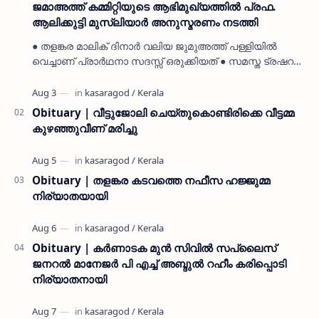
ജമാഅത്ത് കമ്മിറ്റിയുടെ ആഭിമുഖ്യത്തിൽ പ്രഫ.
ആലിക്കുട്ടി മുസ്ലിയാർ അനുസ്മരണം നടത്തി
● തളങ്കര മാലിക് ദിനാർ വലിയ ജുമുഅത്ത് പള്ളിയിൽ
വെച്ചാണ് പ്രാർഥനാ സദസ്സ് ഒരുക്കിയത് ● സമസ്ത ട്രഷറർ
കൊയ്യോട് ഉമർ മുസ്ലിയാർ പരിപാടിക്ക് നേതൃത്വം
നൽകി കാസ…
Obituary | വീട്ടുജോലി ചെയ്തുകൊണ്ടിരിക്കെ വീട്ടമ്മ
കുഴഞ്ഞുവീണ് മരിച്ചു
Obituary | തളങ്കര കടവത്തെ നഫീസ ഹജ്ജുമ്മ
നിര്യാതയായി
Obituary | കർണാടക മുൻ സിവില്‍ സപ്ലൈസ്
ജനറൽ മാനേജർ പി എച്ച് അബ്ദുൽ റഹീം കരിപ്പൊടി
നിര്യാതനായി