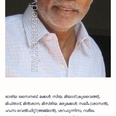
ഭാര്യ: സൈനബ്. മക്കള്‍: സിയ, മിയാദ് (കുവൈത്ത്),
മിഫ്താദ്, മിന്‍ശാന, മിസ്രിയ. മരുമക്കള്‍: സലീം (ശാസന്‍),
ഹംസ വെല്‍ഫിറ്റ് (അജ്മാന്‍), ശറഫുന്നിസ, റശീഖ.