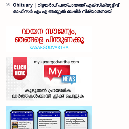
Obituary | റിട്ടയർഡ് പഞ്ചായത്ത് എക്സിക്യുട്ടീവ്
ഓഫീസർ എം എ അബ്ദുൽ ബഷീർ നിര്യാതനായി