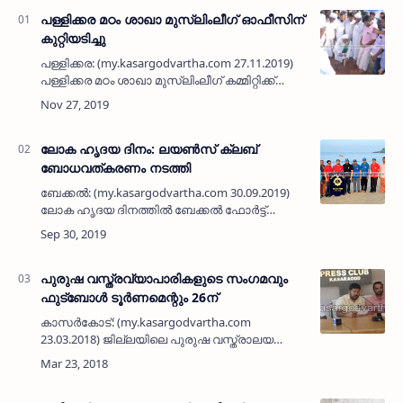
പള്ളിക്കര മഠം ശാഖാ മുസ്‌ലിംലീഗ് ഓഫീസിന്
കുറ്റിയടിച്ചു
പള്ളിക്കര: (my.kasargodvartha.com 27.11.2019)
പള്ളിക്കര മഠം ശാഖാ മുസ്‌ലിംലീഗ് കമ്മിറ്റിക്ക്
നിര്‍മിക്കുന്ന മൂന്നുനില ഓഫീസ് കെട്ടിടത്തിന്റെ
കുറ്റിയടിക്കല്‍ കര്‍മം സൈനുല്‍ആബിദീന്‍ ത…
ലോക ഹൃദയ ദിനം: ലയണ്‍സ് ക്ലബ്
ബോധവത്കരണം നടത്തി
ബേക്കല്‍: (my.kasargodvartha.com 30.09.2019)
ലോക ഹൃദയ ദിനത്തില്‍ ബേക്കല്‍ ഫോര്‍ട്ട്
ലയണ്‍സ് ക്ലബ് പ്രവര്‍ത്തകര്‍ ബേക്കലില്‍ 'ബീച്ച്
റണ്ണും' ഹൃദയാരോഗ്യ ബോധവത്കരണവും
സംഘടിപ്പിച്ചു. …
പുരുഷ വസ്ത്രവ്യാപാരികളുടെ സംഗമവും
ഫുട്ബോള്‍ ടൂര്‍ണമെന്റും 26ന്
കാസര്‍കോട്: (my.kasargodvartha.com
23.03.2018) ജില്ലയിലെ പുരുഷ വസ്ത്രാലയ
ഉടമകളുടെ സംഘടനയായ കൈന്റ് ജെന്റ്സ്
റെഡിമെയ്ഡ് റീട്ടെയില്‍ അസോസിയേഷന്‍
ജില്ലാ കമ്മിറ്റിയുടെ സൗഹൃദ…