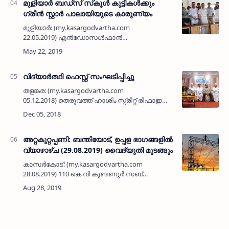
മുളിയാര്‍ ബഡ്‌സ് സ്‌കൂള്‍ കുട്ടികള്‍ക്കും
ഗ്രീന്‍ സ്റ്റാര്‍ പാലായിയുടെ കാരുണ്യം
മുളിയാര്‍: (my.kasargodvartha.com
22.05.2019) എന്‍ഡോസള്‍ഫാന്‍
ദുരന്തബാധിതരായ കുട്ടികള്‍ പഠിക്കുന്ന മുളിയാര്‍
ഗ്രാമപഞ്ചായത്തിനു കീഴിലെ ബഡ്‌സ് സ്‌കൂള്‍
വിദ്യാര്‍ത്ഥികള്‍ക്…
വിദ്യാര്‍ത്ഥി ഫെസ്റ്റ് സംഘടിപ്പിച്ചു
തളങ്കര: (my.kasargodvartha.com
05.12.2018) തെരുവത്ത് ഹാശിം സ്ട്രീറ്റ് രിഫാഇ
പള്ളി കമ്മിറ്റിയുടെയും അബ്ദുല്ല മെമ്മോറിയല്‍
രിഫായി ഹയര്‍സെക്കന്‍ഡറി മദ്രസ
കമ്മിറ്റിയുടെയും ആ…
അറ്റകുറ്റപ്പണി: ബന്തിയോട്, ഉപ്പള ഭാഗങ്ങളില്‍
വ്യാഴാഴ്ച (29.08.2019) വൈദ്യുതി മുടങ്ങും
കാസര്‍കോട്: (my.kasargodvartha.com
28.08.2019) 110 കെ വി കുബണൂര്‍ സബ്
സ്‌റ്റേഷനില്‍ അറ്റകുറ്റപ്പണി നടക്കുന്നതിനാല്‍ 11
കെ വി ബന്തിയോട്, 11 കെ വി ഉപ്പള എന്നീ
ഫീഡറുകളില്‍…