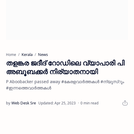
Kerala
News
Home
തളങ്കര ജദീദ് റോഡിലെ വ്യാപാരി പി
അബൂബക്കര്‍ നിര്യാതനായി
P Aboobacker passed away #കേരളവാർത്തകൾ #ന്യൂസ്റൂം
#ഇന്നത്തെവാർത്തകൾ
0 min read