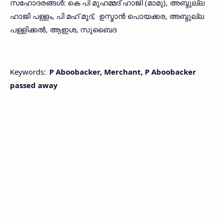
സഹോദരങ്ങള്‍: കെ പി മുഹമ്മദ് ഹാജി (മാമു), അബ്ദുല്ല
ഹാജി പള്ളം, പി മഹ് മൂദ്, ഉസ്മാന്‍ പൊയക്കര, അബ്ദുല്ല
പള്ളിക്കല്‍, ആഇശ, സുബൈദ
Keywords:
P Aboobacker, Merchant, P Aboobacker
passed away