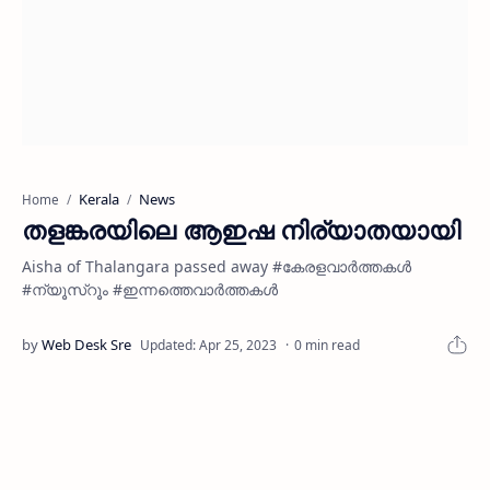
Kerala
News
Home
തളങ്കരയിലെ ആഇഷ നിര്യാതയായി
Aisha of Thalangara passed away #കേരളവാർത്തകൾ
#ന്യൂസ്റൂം #ഇന്നത്തെവാർത്തകൾ
0 min read