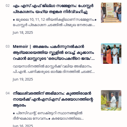
എം എസ് എഫ് ജില്ലാ സമ്മേളനം: പോസ്റ്റർ
പ്രകാശനം യഹ്‌യ തളങ്കര നിർവ്വഹിച്ചു
● ജൂലൈ 10, 11, 12 തീയതികളിലാണ് സമ്മേളനം.●
പോസ്റ്റർ പ്രകാശന ചടങ്ങിൽ പ്രമുഖ നേതാക്കൾ
പങ്കെടുത്തു.കാസർകോട്: (MyKasargodVartha)
ജൂലൈ 10, 11, 12 തീയതികളിൽ നടക്കാനിരിക്കുന്ന
എം.എസ്.എഫ് ക…
Memoir | അക്ഷരം പകർന്നുനൽകാൻ
ആദ്യമായെത്തിയ സ്കൂളിൽ വെച്ച്, കൂക്കാനം
റഹ്മാൻ മാസ്റ്ററുടെ 'ഒരധ്യാപകൻ്റെ ജന്മം'
പ്രകാശനം ചെയ്തു വായനാദിനത്തിൽ
വായനാദിനത്തിൽ മാസ്റ്റർക്ക് വലിയ അഭിമാനം.
അപൂർവ്വ സംഗമം
പി.എൻ. പണിക്കരുടെ ഓർമ്മ ദിനത്തിൽ ചടങ്ങ്.
കാൻഫെഡ് പ്രവർത്തനങ്ങൾ പുസ്തകത്തിൽ.
നിരവധി പുരസ്കാരങ്ങൾ നേടിയ
അധ്യാപകൻ.കരിവെള്ളൂർ: (MyKasargodVarth…
നീലേശ്വരത്തിന് അഭിമാനം: കുഞ്ഞിരാമൻ
നായർക്ക് എൻഎസ്എസ് കരയോഗത്തിന്റെ
ആദരം
● പ്രസിഡന്റ്, സെക്രട്ടറി സ്ഥാനങ്ങളിൽ
ദീർഘകാല സേവനം.● കരയോഗത്തിലെ
ദീർഘകാല സേവനത്തിന് ആദരം● പുതിയ