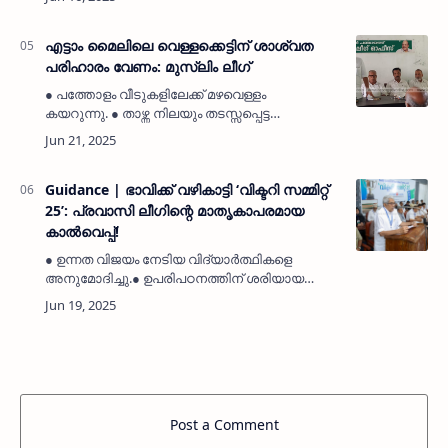
പ്രസിഡന്റും സെക്രട്ടറിയും സ്വീകരണം
നൽകി● സമൂഹത്തിൽ വലിയ പങ്ക് വഹിച്ച
സേവനമാണ് അദ്ദേഹ…
എട്ടാം മൈലിലെ വെള്ളക്കെട്ടിന് ശാശ്വത
പരിഹാരം വേണം: മുസ്ലിം ലീഗ്
● പത്തോളം വീടുകളിലേക്ക് മഴവെള്ളം
കയറുന്നു. ● താഴ്ന്ന നിലയും തടസ്സപ്പെട്ട
നീരൊഴുക്കുമാണ് കാരണം. ● തോടുകൾ
നവീകരിച്ച് കോൺക്രീറ്റ് ഭിത്തികൾ
നിർമ്മിക്കണം. ● മുസ്ലിം ലീഗ് …
Guidance | ഭാവിക്ക് വഴികാട്ടി ‘വിക്ടറി സമ്മിറ്റ്
25’: പ്രവാസി ലീഗിന്റെ മാതൃകാപരമായ
കാൽവെപ്പ്!
● ഉന്നത വിജയം നേടിയ വിദ്യാർത്ഥികളെ
അനുമോദിച്ചു.● ഉപരിപഠനത്തിന് ശരിയായ
ദിശാബോധം നൽകി.● സംഘാടന മികവുകൊണ്ട്
ശ്രദ്ധേയമായി പരിപാടി.● പ്രമുഖ അക്കാദമിക്
ട്രെയിനർ ഡോ. ബാസിം ഗസാലി സംവദിച്ചു…
Post a Comment