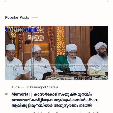
Popular Posts
Memorial | കാസർകോട് സംയുക്ത മുസ്ലിം
ജമാഅത്ത് കമ്മിറ്റിയുടെ ആഭിമുഖ്യത്തിൽ പ്രഫ.
ആലിക്കുട്ടി മുസ്ലിയാർ അനുസ്മരണം നടത്തി