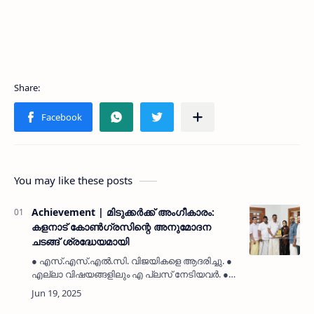
You may like these posts
Achievement | മിടുക്കർക്ക് അംഗീകാരം:
കളനാട് കോൺഗ്രസിന്റെ അനുമോദന
ചടങ്ങ് ശ്രദ്ധേയമായി
● എസ്.എസ്.എൽ.സി. വിജയികളെ ആദരിച്ചു. ●
എല്ലാ വിഷയങ്ങളിലും എ പ്ലസ് നേടിയവർ. ●
ബാലചന്ദ്രൻ മാസ്റ്റർ അനുമോദിച്ചു. ● പ്രമുഖ
നേതാക്കൾ പങ്കെടുത്തു. ● കളനാട് വാർഡ് കമ്മിറ്റി
സംഘടിപ്പിച്ചു.ക…