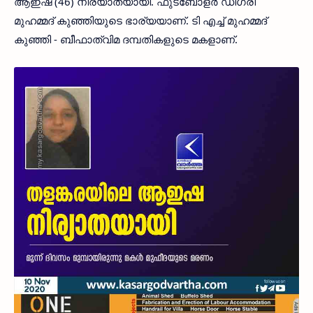
ആഇഷ (46) നിര്യാതയായി. ഫുട്‌ബോളര്‍ ഡിഗ്രി
മുഹമ്മദ് കുഞ്ഞിയുടെ ഭാര്യയാണ്. ടി എച്ച് മുഹമ്മദ്
കുഞ്ഞി - ബീഫാത്വിമ ദമ്പതികളുടെ മകളാണ്.