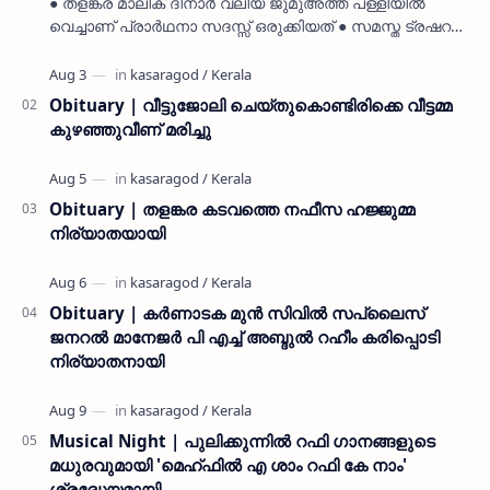
● തളങ്കര മാലിക് ദിനാർ വലിയ ജുമുഅത്ത് പള്ളിയിൽ
വെച്ചാണ് പ്രാർഥനാ സദസ്സ് ഒരുക്കിയത് ● സമസ്ത ട്രഷറർ
കൊയ്യോട് ഉമർ മുസ്ലിയാർ പരിപാടിക്ക് നേതൃത്വം
നൽകി കാസ…
Obituary | വീട്ടുജോലി ചെയ്തുകൊണ്ടിരിക്കെ വീട്ടമ്മ
കുഴഞ്ഞുവീണ് മരിച്ചു
Obituary | തളങ്കര കടവത്തെ നഫീസ ഹജ്ജുമ്മ
നിര്യാതയായി
Obituary | കർണാടക മുൻ സിവില്‍ സപ്ലൈസ്
ജനറൽ മാനേജർ പി എച്ച് അബ്ദുൽ റഹീം കരിപ്പൊടി
നിര്യാതനായി
Musical Night | പുലിക്കുന്നിൽ റഫി ഗാനങ്ങളുടെ
മധുരവുമായി 'മെഹ്ഫിൽ എ ശാം റഫി കേ നാം'
ശ്രദ്ധേയമായി