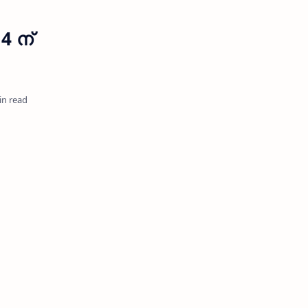
4 ന്
in read