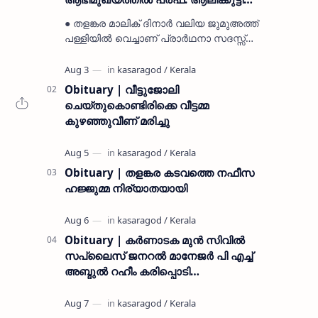
മുസ്ലിയാർ അനുസ്മരണം നടത്തി
● തളങ്കര മാലിക് ദിനാർ വലിയ ജുമുഅത്ത്
പള്ളിയിൽ വെച്ചാണ് പ്രാർഥനാ സദസ്സ്
ഒരുക്കിയത് ● സമസ്ത ട്രഷറർ കൊയ്യോട്
ഉമർ മുസ്ലിയാർ പരിപാടിക്ക് നേതൃത്വം
നൽകി കാസ…
Obituary | വീട്ടുജോലി
ചെയ്തുകൊണ്ടിരിക്കെ വീട്ടമ്മ
കുഴഞ്ഞുവീണ് മരിച്ചു
Obituary | തളങ്കര കടവത്തെ നഫീസ
ഹജ്ജുമ്മ നിര്യാതയായി
Obituary | കർണാടക മുൻ സിവില്‍
സപ്ലൈസ് ജനറൽ മാനേജർ പി എച്ച്
അബ്ദുൽ റഹീം കരിപ്പൊടി
നിര്യാതനായി