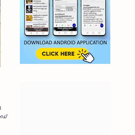
‍
ോഡ്