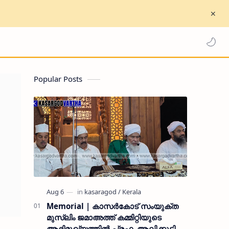
Popular Posts
Memorial | കാസർകോട് സംയുക്ത
മുസ്ലിം ജമാഅത്ത് കമ്മിറ്റിയുടെ
ആഭിമുഖ്യത്തിൽ പ്രഫ. ആലിക്കുട്ടി