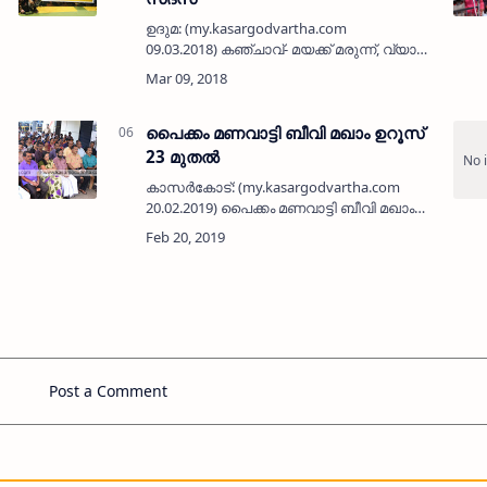
ഉദുമ: (my.kasargodvartha.com
09.03.2018) കഞ്ചാവ്- മയക്ക് മരുന്ന്, വ്യാജ
മദ്യ, ലഹരി മാഫിയകള്‍ക്കെതിരെയും
മുഹമ്മദ് ജസീമിന്റെ മരണവുമായി
ബന്ധപ്പെട്ട് മുഴുവന്‍ പ്രതികളെ അറസ്…
പൈക്കം മണവാട്ടി ബീവി മഖാം ഉറൂസ്
23 മുതല്‍
കാസര്‍കോട്: (my.kasargodvartha.com
20.02.2019) പൈക്കം മണവാട്ടി ബീവി മഖാം
ഉറൂസ് 23 മുതല്‍ മാര്‍ച്ച് മൂന്നുവരെ
നടക്കുമെന്ന് ഭാരവാഹികള്‍
വാര്‍ത്താസമ്മേളനത്തില്‍ അറിയിച്ചു. …
Post a Comment