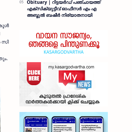
Obituary | റിട്ടയർഡ് പഞ്ചായത്ത്
എക്സിക്യുട്ടീവ് ഓഫീസർ എം എ
അബ്ദുൽ ബഷീർ നിര്യാതനായി
ൂള്‍
്‍ സി
തും.