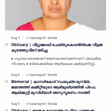
Obituary | വീട്ടുജോലി ചെയ്തുകൊണ്ടിരിക്കെ വീട്ടമ്മ
കുഴഞ്ഞുവീണ് മരിച്ചു
● ഹൃദയാഘാതമാണ് മരണകാരണമെന്നാണ് പ്രാഥമിക
നിഗമനം ● മടിക്കൈയിലെ ആദ്യകാല കമ്യൂണിസ്റ്റ്
പ്രവർത്തകരായ രാമൻ്റെയും ചിരുതേയിയുടെയും
മകളാണ് ● വിവരമറിഞ്ഞ് ജനപ്ര…
Memorial | കാസർകോട് സംയുക്ത മുസ്ലിം
ജമാഅത്ത് കമ്മിറ്റിയുടെ ആഭിമുഖ്യത്തിൽ പ്രഫ.
ആലിക്കുട്ടി മുസ്ലിയാർ അനുസ്മരണം നടത്തി
Obituary | തളങ്കര കടവത്തെ നഫീസ ഹജ്ജുമ്മ