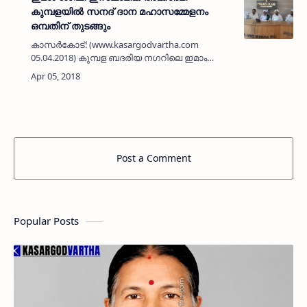
കുമ്പളയില്‍ സനദ് ദാന മഹാസമ്മേളനം
ഒമ്പതിന് തുടങ്ങും
കാസര്‍കോട്: (www.kasargodvartha.com
05.04.2018) കുമ്പള ബദരിയ നഗറിലെ ഇമാം
ശാഫി ഇസ്ലാമിക് അക്കാദമിയുടെ പത്താം
വാര്‍ഷികവും ഒന്നാം സനദ്ദാന മഹാസമ്മേളനവും
ഏപ്രില്‍ ഒമ്പത് മുതല്‍ 15 വരേ …
Post a Comment
Popular Posts