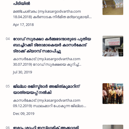
പിടിയില്‍
മഞ്ചേശ്വരം: (my.kasargodvartha.com
18.04.2018) കര്‍ണാടക നിര്‍മിത മദ്യവുമായി
യുവാവിനെ എക്‌സൈസ് സംഘം പിടികൂടി.
പച്ചിലംപാറ സ്വദേശി ഉദയനെ (29)യാണ്
മഞ്ചേശ്വരം ചെക്ക് പോസ്റ്റില്‍ ന…
റോഡ് സുരക്ഷാ കര്‍മ്മഭടന്മാരുടെ പുതിയ
ബാച്ചിറക്കി ട്രോമാകെയര്‍ കാസര്‍കോട്
ട്രാക്ക് ക്യാമ്പ് സമാപിച്ചു
കാസര്‍കോട്: (my.kasargodvartha.com
30.07.2019) റോഡ് സുരക്ഷയെ കുറിച്ച്
അവബോധം ഉണ്ടാക്കിയും
അപകടങ്ങളില്‍പെടുന്നവരെ രക്ഷിക്കാന്‍
ശാസ്ത്രീയ പരിശീലനം നല്‍കിയും നേതൃഗുണ
പരിശീല…
ജില്ലാ രജിസ്ട്രാര്‍ അജിത്കുമാറിന്
യാത്രയയപ്പ് നല്‍കി
കാസര്‍കോട്: (my.kasargodvartha.com
09.12.2019) സ്ഥലംമാറി പോകുന്ന ജില്ലാ
രജിസ്ട്രാര്‍ അജിത്കുമാറിന് കാസനോവ
കാസര്‍കോട് യാത്രയയപ്പ് നല്‍കി.
കാസനോവയുടെ സജീവ
പ്രവര്‍ത്തകനായിരുന്നു. പ്ര…
ഇമാം ശാഫി ഇസ്ലാമിക് അക്കാദമി