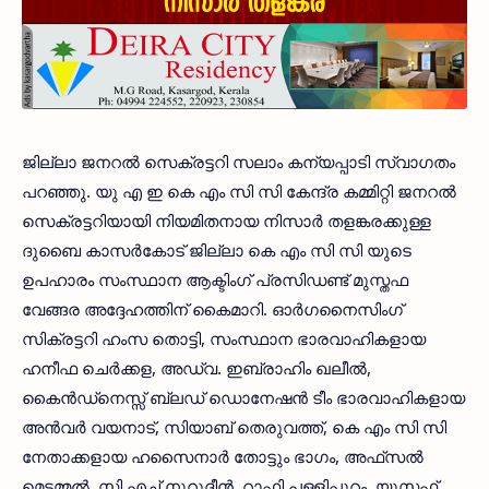
ജില്ലാ ജനറല്‍ സെക്രട്ടറി സലാം കന്യപ്പാടി സ്വാഗതം
പറഞ്ഞു. യു എ ഇ കെ എം സി സി കേന്ദ്ര കമ്മിറ്റി ജനറല്‍
സെക്രട്ടറിയായി നിയമിതനായ നിസാര്‍ തളങ്കരക്കുള്ള
ദുബൈ കാസര്‍കോട് ജില്ലാ കെ എം സി സി യുടെ
ഉപഹാരം സംസ്ഥാന ആക്ടിംഗ് പ്രസിഡണ്ട് മുസ്തഫ
വേങ്ങര അദ്ദേഹത്തിന് കൈമാറി. ഓര്‍ഗനൈസിംഗ്
സിക്രട്ടറി ഹംസ തൊട്ടി, സംസ്ഥാന ഭാരവാഹികളായ
ഹനീഫ ചെര്‍ക്കള, അഡ്വ. ഇബ്രാഹിം ഖലീല്‍,
കൈന്‍ഡ്‌നെസ്സ് ബ്ലഡ് ഡൊനേഷന്‍ ടീം ഭാരവാഹികളായ
അന്‍വര്‍ വയനാട്, സിയാബ് തെരുവത്ത്, കെ എം സി സി
നേതാക്കളായ ഹസൈനാര്‍ തോട്ടും ഭാഗം, അഫ്‌സല്‍
മെട്ടമ്മല്‍, സി.എച്ച് നൂറുദ്ദീന്‍, റാഫി പള്ളിപ്പുറം, യൂസഫ്