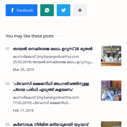
You may like these posts
തായല്‍ നെക്രാജെ മഖാം ഉറൂസ് 26 മുതല്‍
കാസര്‍കോട്: (my.kasargodvartha.com
25.03.2019) തായല്‍ നെക്രാജെ മഖാം ഉറൂസും
അഞ്ചു ജിവസത്തെ മതപ്രഭാഷണ പരമ്പരയും
26ന് തുടങ്ങി 31ന് സമാപിക്കുമെന്ന് ഭാരവാഹികള്‍
വാര്‍ത്താ സമ്…
'പ്രവാസി ക്ഷേമനിധി അംഗത്വത്തിനുള്ള
പ്രായ പരിധി എടുത്ത് കളയണം'
കാസര്‍കോട്: (my.kasargodvartha.com
17.02.2019) പ്രവാസി ക്ഷേമനിധി
അംഗത്വത്തിനുള്ള പ്രായപരിധി 60 വയസ്
എന്നുള്ളത് എടുത്ത് കളയുകയും ക്ഷേമപെന്‍ഷന്‍
5,000 രൂപയായി വര്‍ദ്ധിപ്പി…
കര്‍ണാടക നിര്‍മിത മദ്യവുമായി യുവാവ്