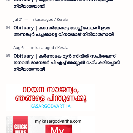
നിര്യാതയായി
Obituary | കാസർകോട്ടെ ടോപ്സ് ബേക്കറി ഉടമ
അണങ്കൂർ പച്ചക്കാട്ടെ വിനയരാജ് നിര്യാതനായി
Obituary | കർണാടക മുൻ സിവില്‍ സപ്ലൈസ്
ജനറൽ മാനേജർ പി എച്ച് അബ്ദുൽ റഹീം കരിപ്പൊടി
നിര്യാതനായി