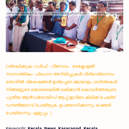
(ശ്രദ്ധിക്കുക: ഗൾഫ് - വിനോദം - ടെക്നോളജി -
സാമ്പത്തികം- പ്രധാന അറിയിപ്പുകൾ-വിദ്യാഭ്യാസം-
തൊഴിൽ വിശേഷങ്ങൾ ഉൾപ്പെടെ മലയാളം വാർത്തകൾ
നിങ്ങaളുടെ മൊബൈലിൽ ലഭിക്കാൻ കെവാർത്തയുടെ
പുതിയ ആൻഡ്രോയിഡ് ആപ്പ് ഇവിടെ ക്ലിക്ക് ചെയ്ത്
ഡൗൺലോഡ് ചെയ്യുക. ഉപയോഗിക്കാനും ഷെയർ
ചെയ്യാനും എളുപ്പം )
Keywords:
Kerala, News, Kasaragod, Kerala