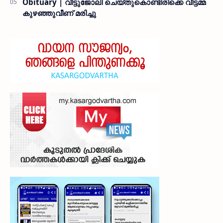
Obituary | വീട്ടുജോലി ചെയ്തുകൊണ്ടിരിക്കെ വീട്ടമ്മ
കുഴഞ്ഞുവീണ് മരിച്ചു