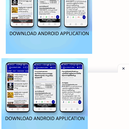
©
2026
‧
My Kasaragod Vartha | LATEST KASARAGOD LOCAL NE
Privacy Policy
|
Grievance Redressal