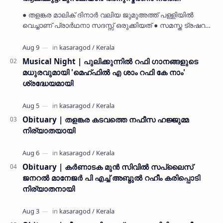
● തളങ്കര മാലിക് ദിനാർ വലിയ ജുമുഅത്ത് പള്ളിയിൽ
വെച്ചാണ് പ്രാർഥനാ സദസ്സ് ഒരുക്കിയത് ● സമസ്ത ട്രഷറർ
കൊയ്യോട് ഉമർ മുസ്ലിയാർ പരിപാടിക്ക് നേതൃത്വം
നൽകി കാസ…
Musical Night | പുലിക്കുന്നിൽ റഫി ഗാനങ്ങളുടെ
മധുരവുമായി 'മെഹ്ഫിൽ എ ശാം റഫി കേ നാം'
ശ്രദ്ധേയമായി
Obituary | തളങ്കര കടവത്തെ നഫീസ ഹജ്ജുമ്മ
നിര്യാതയായി
Obituary | കർണാടക മുൻ സിവില്‍ സപ്ലൈസ്
ജനറൽ മാനേജർ പി എച്ച് അബ്ദുൽ റഹീം കരിപ്പൊടി
നിര്യാതനായി