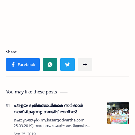
You may like these posts
പ്രളയ ദുരിതബാധിതരെ സര്‍ക്കാര്‍
വഞ്ചിക്കുന്നു; സാജിദ് മൗവ്വല്‍
ചെറുവത്തൂര്‍: (my.kasargodvartha.com
25.09.2019) വാഗ്ദാനം ചെയ്ത അടിയന്തിര
ദുരിതാശ്വാസ സഹായം നല്‍കാതെ പ്രളയ