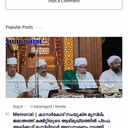
Post a Comment
Popular Posts
Memorial | കാസർകോട് സംയുക്ത മുസ്ലിം
ജമാഅത്ത് കമ്മിറ്റിയുടെ ആഭിമുഖ്യത്തിൽ പ്രഫ.
ആലിക്കുട്ടി മുസ്ലിയാർ അനുസ്മരണം നടത്തി