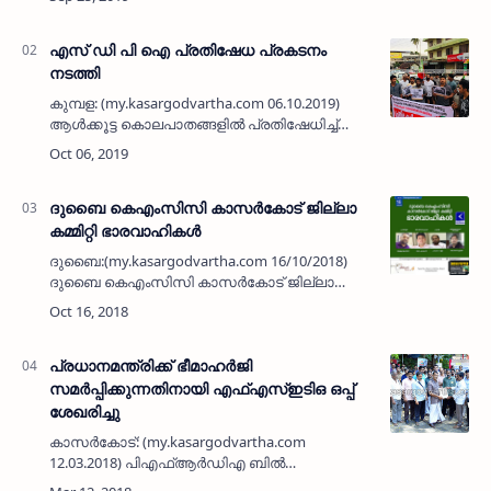
ദുരിതബാധിതരെ സര്‍ക്കാര്‍
വഞ്ചിക്കുകയാണെന്ന് യൂത്ത് കോണ്‍ഗ്രസ്
പാര്‍ലമെ…
എസ് ഡി പി ഐ പ്രതിഷേധ പ്രകടനം
നടത്തി
കുമ്പള: (my.kasargodvartha.com 06.10.2019)
ആള്‍ക്കൂട്ട കൊലപാതങ്ങളില്‍ പ്രതിഷേധിച്ച്
പ്രധാനമന്ത്രിക്ക് തുറന്ന കത്ത് എഴുതിയ 49
സാംസ്‌കാരിക നായകര്‍ക്കെതിരെ രാജ്യദ്രോഹ
കേസ് ചുമത്തിയ …
ദുബൈ കെഎംസിസി കാസര്‍കോട് ജില്ലാ
കമ്മിറ്റി ഭാരവാഹികള്‍
ദുബൈ:(my.kasargodvartha.com 16/10/2018)
ദുബൈ കെഎംസിസി കാസര്‍കോട് ജില്ലാ
കമ്മിറ്റി 2018-2021 കാലയളവിലേക്കുള്ള
ഭാരവാഹികളെ തെരഞ്ഞെടുത്തു. പ്രസിഡന്റായി
അബ്ദുല്ല ആറങ്ങാടിയെയും ജനറല്‍ സ…
പ്രധാനമന്ത്രിക്ക് ഭീമാഹര്‍ജി
സമര്‍പ്പിക്കുന്നതിനായി എഫ്എസ്ഇടിഒ ഒപ്പ്
ശേഖരിച്ചു
കാസര്‍കോട്: (my.kasargodvartha.com
12.03.2018) പിഎഫ്ആര്‍ഡിഎ ബില്‍
പിന്‍വലിക്കുക, കരാര്‍ നിയമനം