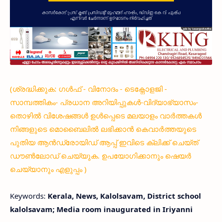
(ശ്രദ്ധിക്കുക: ഗൾഫ് - വിനോദം - ടെക്നോളജി -
സാമ്പത്തികം- പ്രധാന അറിയിപ്പുകൾ-വിദ്യാഭ്യാസം-
തൊഴിൽ വിശേഷങ്ങൾ ഉൾപ്പെടെ മലയാളം വാർത്തകൾ
നിങ്ങളുടെ മൊബൈലിൽ ലഭിക്കാൻ കെവാർത്തയുടെ
പുതിയ ആൻഡ്രോയിഡ് ആപ്പ് ഇവിടെ ക്ലിക്ക് ചെയ്ത്
ഡൗൺലോഡ് ചെയ്യുക. ഉപയോഗിക്കാനും ഷെയർ
ചെയ്യാനും എളുപ്പം )
Keywords:
Kerala, News, Kalolsavam, District school
kalolsavam; Media room inaugurated in Iriyanni