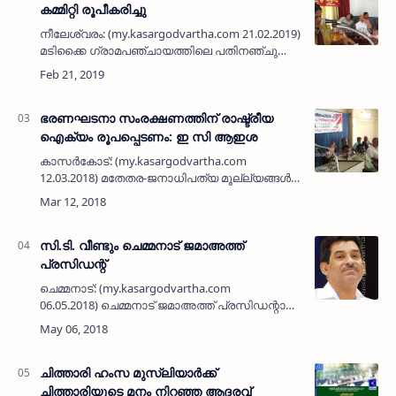
കമ്മിറ്റി രൂപീകരിച്ചു
നീലേശ്വരം: (my.kasargodvartha.com 21.02.2019)
മടിക്കൈ ഗ്രാമപഞ്ചായത്തിലെ പതിനഞ്ചു
വാര്‍ഡുകളിലും ചൈല്‍ഡ്‌ലൈന്‍ സഹായക
കമ്മിറ്റി രൂപീകരിച്ചു. ഗ്രാമപഞ്ചായത്ത്
പ്രസിഡന്റ് സി പ്രഭാകരന്‍ …
ഭരണഘടനാ സംരക്ഷണത്തിന് രാഷ്ട്രീയ
ഐക്യം രൂപപ്പെടണം: ഇ സി ആഇശ
കാസര്‍കോട്: (my.kasargodvartha.com
12.03.2018) മതേതര-ജനാധിപത്യ മൂല്ല്യങ്ങള്‍
ഉയര്‍ത്തിപ്പിടിക്കുന്ന രാജ്യത്തിന്റെ ഭരണഘടനാ
തത്വങ്ങള്‍ സംരക്ഷിക്കപ്പെടുന്നതിന് വേണ്ടി
രാഷ്…
സി.ടി. വീണ്ടും ചെമ്മനാട് ജമാഅത്ത്
പ്രസിഡന്റ്
ചെമ്മനാട്: (my.kasargodvartha.com
06.05.2018) ചെമ്മനാട് ജമാഅത്ത് പ്രസിഡന്റായി
വീണ്ടും തെരഞ്ഞെടുക്കപ്പെട്ട സി.ടി. അഹമ്മദലി
ചുമതലയേറ്റു. 35 വര്‍ഷങ്ങള്‍ക്ക് മുമ്പ് 1982ലാണ്…
ചിത്താരി ഹംസ മുസ്‌ലിയാര്‍ക്ക്
ചിത്താരിയുടെ മനം നിറഞ്ഞ ആദരവ്