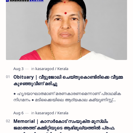
Obituary | വീട്ടുജോലി ചെയ്തുകൊണ്ടിരിക്കെ വീട്ടമ്മ
കുഴഞ്ഞുവീണ് മരിച്ചു
● ഹൃദയാഘാതമാണ് മരണകാരണമെന്നാണ് പ്രാഥമിക
നിഗമനം ● മടിക്കൈയിലെ ആദ്യകാല കമ്യൂണിസ്റ്റ്
പ്രവർത്തകരായ രാമൻ്റെയും ചിരുതേയിയുടെയും
മകളാണ് ● വിവരമറിഞ്ഞ് ജനപ്ര…
Memorial | കാസർകോട് സംയുക്ത മുസ്ലിം
ജമാഅത്ത് കമ്മിറ്റിയുടെ ആഭിമുഖ്യത്തിൽ പ്രഫ.