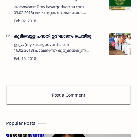
കാഞ്ഞങ്ങാട്: my.kasargodvartha.com
03.02.2018) അര നൂറ്റാണ്ടിലേറെ കാലം
സേവനരംഗത്ത് നിറസാന്നിദ്ധ്യമായി ഒന്നര
പതിറ്റാണ്ടിലേറെക്കാലം ചിത്താരിയിലെ
ഇസ്ലാമിക പ്രബോധന സേവന രംഗത്ത് ധീര
നേത…
കുടിവെള്ള പദ്ധതി ഉദ്ഘാടനം ചെയ്തു
ഉദുമ: (my.kasargodvartha.com
16.02.2018) പാലക്കുന്ന് -കുറുക്കന്‍കുന്ന്
കുടിവെള്ള വിതരണ പദ്ധതി പി കരുണാകരന്‍
എംപി ഉദ്ഘാടനം ചെയ്തു. ബ്ലോക്ക്
പഞ്ചായത്ത് പ്രസിഡന്റ് എം ഗൗരി…
Post a Comment
Popular Posts