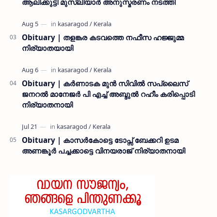
ആലിക്കുട്ടി മുസ്ലിയാർ അനുസ്മരണം നടത്തി
Obituary | തളങ്കര കടവത്തെ നഫീസ ഹജ്ജുമ്മ
നിര്യാതയായി
Obituary | കർണാടക മുൻ സിവില്‍ സപ്ലൈസ്
ജനറൽ മാനേജർ പി എച്ച് അബ്ദുൽ റഹീം കരിപ്പൊടി
നിര്യാതനായി
Obituary | കാസർകോട്ടെ ടോപ്സ് ബേക്കറി ഉടമ
അണങ്കൂർ പച്ചക്കാട്ടെ വിനയരാജ് നിര്യാതനായി