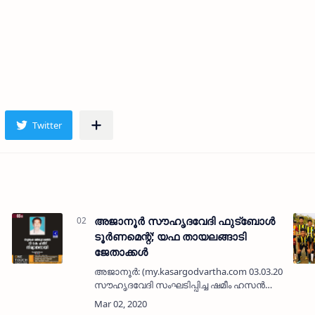
അജാനൂര്‍ സൗഹൃദവേദി ഫുട്‌ബോള്‍
ടൂര്‍ണമെന്റ്; യഫ തായലങ്ങാടി
ജേതാക്കള്‍
) തളങ്കര
അജാനൂര്‍: (my.kasargodvartha.com 03.03.2020) അജ
സൗഹൃദവേദി സംഘടിപ്പിച്ച ഷമീം ഹസന്‍
മെമ്മോറിയല്‍ ട്രോഫിക്കു വേണ്ടിയുള്ള
ഫുട്‌ബോള്‍ ടൂര്‍ണമെന്റില്‍ റെഡ്സ്റ്റാര…