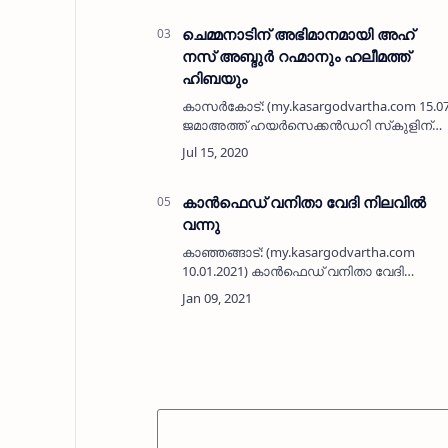
ചെമ്മനാടിന് അഭിമാനമായി അഹ്
നസ് അബ്ദുര്‍ റഹ്മാനും ഹലീമത്ത്
ഹിബയും
കാസര്‍കോട്: (my.kasargodvartha.com 15.07
ജമാഅത്ത് ഹയര്‍സെക്കന്‍ഡറി സ്‌കുളിന്
അഭിമാനമായി മേല്പറമ്പ് മാക്കോട്ടെ അഹ്
നസ് അബ്ദുര്‍ റഹ്മാനും മധൂര്‍ പട്‌…
കാൻഫെഡ് വനിതാ വേദി നിലവിൽ
വന്നു
കാഞ്ഞങ്ങാട്: (my.kasargodvartha.com
10.01.2021) കാൻഫെഡ് വനിതാ വേദി
നിലവിൽ വന്നു. സർവ മേഖലകളിലും
സംവരണത്തിന് കാത്തു നിൽക്കാതെ
തുല്യത നേടാൻ സ്‌ത്രീകൾ
സജ്ജരാവണമെന്നു കാൻഫെഡ് വനിതാ
വേദ…