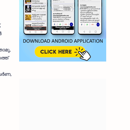
,
‍
ഞാമു,
ത്ത്
ര്‍ണ,