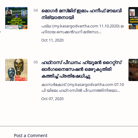
മൊഗര്‍ മസ്ജിദ് ഇമാം ഹനീഫ് മൗലവി
നിര്യാതനായി
പട്‌ല: (my.kasargodvartha.com 11.10.2020) മന്‍ബഉല്
ഹിദായ സെക്കന്‍ഡറി മദ്രസാ
.2020) ചെമ്മനാട്
അധ്യാപകനും മൊഗര്‍ മസ്ജിദ്
ഇമാമുമായിരുന്ന മലപ്പുറം ചേലേമ്പ്ര
സ്വദേശി ഹനീഫ് മൗലവി (52 ) നി…
ഹഥ്‌റാസ് പീഡനം: ഹ്യൂമന്‍ റൈറ്റ്‌സ്
ഓര്‍ഗനൈസേഷന്‍ മെഴുകുതിരി
കത്തിച്ച് പ്രതിഷേധിച്ചു
കാസര്‍കോട്: (my.kasargodvartha.com 07.10.2020) 
പി യിലെ ഹഥ്‌റാസില്‍ പീഡനത്തിനിരയായി
മരിച്ച യുവതിയുടെ കുടുംബത്തിന് നീതി
ലഭ്യമാക്കുക എന്നാഹ്വാനം ചെയ്ത്
കേരളത്തിലങ്ങോ…
Post a Comment