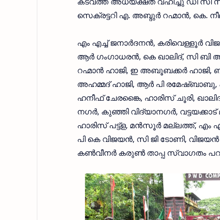
കടവത്ത് അധ്യക്ഷത വഹിച്ചു ഡി സി സി പ
സെക്രട്ടറി എ. അബ്ദുര്‍ റഹ്മാന്‍, കെ. ന
എം എച്ച് ജനാര്‍ദനന്‍, കരിവെള്ളൂര്‍ വിജ
ആര്‍ ഗംഗാധരന്‍, കെ ഖാലിദ്, സി ബി അ
റഹ്മാന്‍ ഹാജി, ഇ അബൂബക്കര്‍ ഹാജി
അഹമ്മദ് ഹാജി, ആര്‍ പി രമേഷ്ബാബു, എ
ഹനീഫ് ചേരങ്കൈ, ഹാരിസ് ചൂരി, ഖാലിദ് 
നഗര്‍, കുഞ്ഞി വിദ്യാനഗര്‍, വട്ടയക്കാട
ഹാരിസ് പട്ട്‌ള, മന്‍സൂര്‍ മല്ലത്ത്,
പി കെ വിജയന്‍, സി ജി ടോണി, വിജയന്‍ 
കണ്‍വീനര്‍ കരുണ്‍ താപ്പ സ്വാഗതം പ