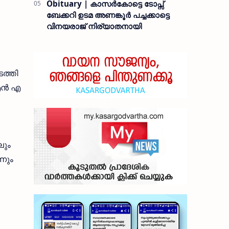
Obituary | കാസർകോട്ടെ ടോപ്സ്
ബേക്കറി ഉടമ അണങ്കൂർ പച്ചക്കാട്ടെ
വിനയരാജ് നിര്യാതനായി
ടത്തി
ന്‍ എ
ലും
നും