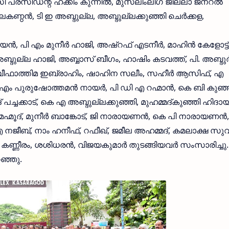
്രസിഡന്റ് ഹക്കീം കുന്നില്‍, മുസ്ലിംലീഗ് ജില്ലാ ജനറല്‍
ീലകണ്ഠന്‍, ടി ഇ അബ്ദുല്ല, അബ്ദുല്ലക്കുഞ്ഞി ചെര്‍ക്കള,
യന്‍, പി എം മുനീര്‍ ഹാജി, അഷ്റഫ് എടനീര്‍, മാഹിന്‍ കേളോട്ട്
ബ്ദുല്ല ഹാജി, അബ്ബാസ് ബീഗം, ഹാഷിം കടവത്ത്, പി. അബ്ദുര്
, ബീഫാത്തിമ ഇബ്രാഹിം, ഷാഹിന സലീം, സഹീര്‍ ആസിഫ്, എ
ം പുരുഷോത്തമന്‍ നായര്‍, പി ഡി എ റഹ്മാന്‍, കെ ബി കുഞ്
പച്ചക്കാട്, കെ എ അബ്ദുല്ലക്കുഞ്ഞി, മുഹമ്മദ്കുഞ്ഞി ഹിദായ
് മഹ്മൂദ്, മുനീര്‍ ബാങ്കോട്, ജി നാരായണന്‍, കെ പി നാരായണന്‍,
 എം എ നജീബ്, നാം ഹനീഫ്, റഫീഖ്, ജമീല അഹമ്മദ്, കമലാക്ഷ സുവ
കണ്ണീരം, ശശിധരന്‍, വിജയകുമാര്‍ തുടങ്ങിയവര്‍ സംസാരിച്ചു.
റഞ്ഞു.