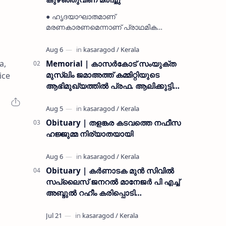
● ഹൃദയാഘാതമാണ്
മരണകാരണമെന്നാണ് പ്രാഥമിക
നിഗമനം ● മടിക്കൈയിലെ ആദ്യകാല
കമ്യൂണിസ്റ്റ് പ്രവർത്തകരായ
രാമൻ്റെയും ചിരുതേയിയുടെയും
a,
Memorial | കാസർകോട് സംയുക്ത
മകളാണ് ● വിവരമറിഞ്ഞ് ജനപ്ര…
മുസ്ലിം ജമാഅത്ത് കമ്മിറ്റിയുടെ
ice
ആഭിമുഖ്യത്തിൽ പ്രഫ. ആലിക്കുട്ടി
മുസ്ലിയാർ അനുസ്മരണം നടത്തി
Obituary | തളങ്കര കടവത്തെ നഫീസ
ഹജ്ജുമ്മ നിര്യാതയായി
Obituary | കർണാടക മുൻ സിവില്‍
സപ്ലൈസ് ജനറൽ മാനേജർ പി എച്ച്
അബ്ദുൽ റഹീം കരിപ്പൊടി
നിര്യാതനായി