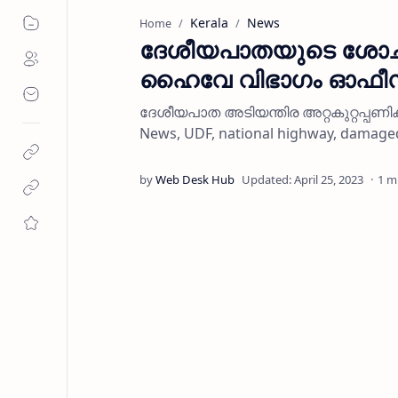
Kerala
News
Home
ദേശീയപാതയുടെ ശോച
ഹൈവേ വിഭാഗം ഓഫീസ്
ദേശീയപാത അടിയന്തിര അറ്റകുറ്റപ്പണി
News, UDF, national highway, damaged,
1 m