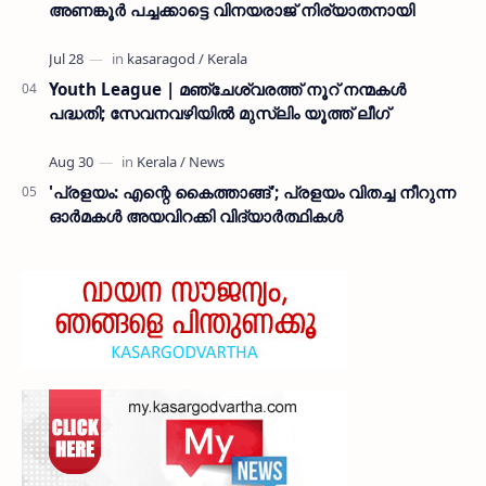
അണങ്കൂർ പച്ചക്കാട്ടെ വിനയരാജ് നിര്യാതനായി
Youth League | മഞ്ചേശ്വരത്ത് നൂറ് നന്മകൾ
പദ്ധതി; സേവനവഴിയിൽ മുസ്ലിം യൂത്ത് ലീഗ്
'പ്രളയം: എന്റെ കൈത്താങ്ങ്'; പ്രളയം വിതച്ച നീറുന്ന
ഓര്‍മകള്‍ അയവിറക്കി വിദ്യാര്‍ത്ഥികള്‍