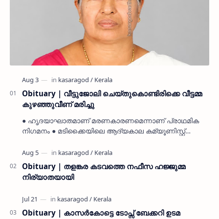
Obituary | വീട്ടുജോലി ചെയ്തുകൊണ്ടിരിക്കെ വീട്ടമ്മ
കുഴഞ്ഞുവീണ് മരിച്ചു
● ഹൃദയാഘാതമാണ് മരണകാരണമെന്നാണ് പ്രാഥമിക
നിഗമനം ● മടിക്കൈയിലെ ആദ്യകാല കമ്യൂണിസ്റ്റ്
പ്രവർത്തകരായ രാമൻ്റെയും ചിരുതേയിയുടെയും
മകളാണ് ● വിവരമറിഞ്ഞ് ജനപ്ര…
Obituary | തളങ്കര കടവത്തെ നഫീസ ഹജ്ജുമ്മ
നിര്യാതയായി
Obituary | കാസർകോട്ടെ ടോപ്സ് ബേക്കറി ഉടമ