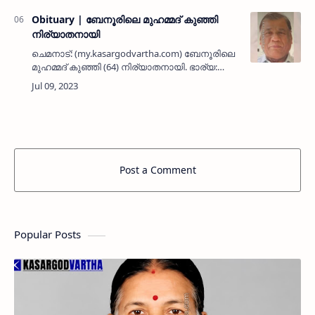
നമ്പൂതിരിയുടെ ഓര്‍…
Obituary | ബേനൂരിലെ മുഹമ്മദ് കുഞ്ഞി
നിര്യാതനായി
ചെമനാട്: (my.kasargodvartha.com) ബേനൂരിലെ
മുഹമ്മദ് കുഞ്ഞി (64) നിര്യാതനായി. ഭാര്യ:
ബീഫാത്വിമ. മക്കൾ: അറഫാത്, ശബാന.
മരുമക്കൾ: ഉസ്മാൻ, സഫൂറ.സഹോദരങ്ങൾ:
അബ്ദുൽ ഖാദർ, സത്താർ, ബശീർ, ഫൗസി…
Post a Comment
Popular Posts