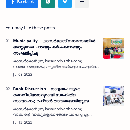
You may like these posts
Municipality | കാസര്‍കോട് നഗരസഭയില്‍
ഞാറ്റുവേല ചന്തയും കര്‍ഷകസഭയും
സംഘടിപ്പിച്ചു
കാസര്‍കോട്: (my.kasargodvartha.com)
നഗരസഭയുടെയും കൃഷിഭവന്റെയും സംയുക്ത
ആഭിമുഖ്യത്തില്‍ ഞാറ്റുവേല ചന്തയും
കര്‍ഷകസഭയും സംഘടിപ്പിച്ചു. നഗരസഭാ വനിത
ഹോളില്‍ പരിപാടി നഗരസഭാ ചെയര്‍മാന്‍ അ…
Book Discussion | നാട്ടുഭാഷയുടെ
വൈവിധ്യങ്ങളുമായി സാഹിത്യ
സായാഹ്നം; റഹ്‌മാൻ തായലങ്ങാടിയുടെ
'വാക്കുകളുടെ വടക്കൻ വഴികൾ' പുസ്തകത്തെ
കാസർകോട്: (my.kasargodvartha.com)
ആസ്പദമാക്കിയുള്ള ചർച ശ്രദ്ധേയമായി
വടക്കിന്റെ വാക്കുകളുടെ തേന്മഴ വർഷിപ്പിച്ചും
കാസർകോടിന്റെ വൈവിധ്യങ്ങൾ അനാവരണം
ചെയ്തും സാഹിത്യ സായാഹ്നം ശ്രദ്ധേയമായി.