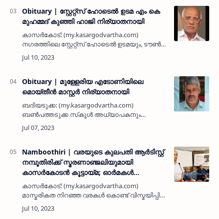
മുതിർന്ന മാധ്യമ പ്രവർത്തകനും …
Obituary | സ്റ്റേറ്റ്സ് ഹോടെൽ ഉടമ എം കെ
മുഹമ്മദ് കുഞ്ഞി ഹാജി നിര്യാതനായി
കാസർകോട്: (my.kasargodvartha.com)
നഗരത്തിലെ സ്റ്റേറ്റ്സ് ഹോടെൽ ഉടമയും, ടൗൺ
മുബാറക് മസ്ജിദ് കമിറ്റി പ്രസിഡണ്ടുമായ
ഫോർട് റോഡ് എം കെ മഹലിലെ എം കെ
മുഹമ്മദ് കുഞ്ഞി ഹാജി (88) നിര്യാതനായ…
Obituary | മുള്ളേരിയ എടോണിയിലെ
മൊയ്തീന്‍ മാസ്റ്റര്‍ നിര്യാതനായി
ബദിയടുക്ക: (my.kasargodvartha.com)
ബണ്‍പത്തടുക്ക സ്‌കൂള്‍ അധ്യാപകനും
ബാപാലിപ്പൊനം പാടലട്ക്കയില്‍ താമസക്കാരനും
മുള്ളേരിയ എടോണി സ്വദേശിയുമായ
മൊയ്തീന്‍ മാസ്റ്റര്‍ (50) നിര്യാതനായി. മത…
Namboothiri | വരയുടെ കുലപതി ആര്‍ടിസ്റ്റ്
നമ്പൂതിരിക്ക് സ്മരണാഞ്ജലിയുമായി
കാസര്‍കോടന്‍ കൂട്ടായ്മ; ഓര്‍മകള്‍
അയവിറക്കി ഗഫൂര്‍ മാസ്റ്ററും ബാര
കാസര്‍കോട്: (my.kasargodvartha.com)
ഭാസ്‌കരനും
മാസ്മരികത നിറഞ്ഞ വരകള്‍ കൊണ്ട് വിസ്മയിപ്പിച്ച
ആര്‍ടിസ്റ്റ് നമ്പൂതിരിക്ക് ആദരവുമായി
കാസര്‍കോടന്‍ കൂട്ടായ്മ സംഘടിപ്പിച്ച 'സാദരം