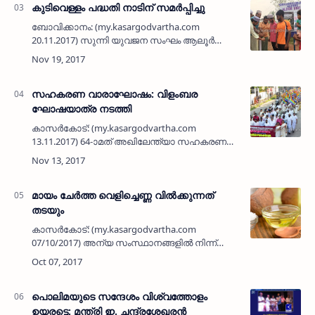
കുടിവെള്ളം പദ്ധതി നാടിന് സമര്‍പ്പിച്ചു
ബോവിക്കാനം: (my.kasargodvartha.com
20.11.2017) സുന്നി യുവജന സംഘം ആലൂര്‍
യൂണിറ്റ് സ്ഥാപിച്ച കുടിവെള്ളം പദ്ധതി നാടിന്
സമര്‍പ്പിച്ചു. കേരള മുസ്ലീം ജമാഅത്ത് ആലൂര്‍
യു.എ.ഇ കമ്മിറ്റി സെ…
സഹകരണ വാരാഘോഷം: വിളംബര
ഘോഷയാത്ര നടത്തി
കാസര്‍കോട്: (my.kasargodvartha.com
13.11.2017) 64-ാമത് അഖിലേന്ത്യാ സഹകരണ
വാരാഘോഷത്തിന് മുന്നോടിയായി നഗരത്തില്‍
വിളംബര ഘോഷയാത്ര നടത്തി. കാസര്‍കോട്
പ്രസ് ക്ലബ്ബ് പരിസരത്ത് നിന്നാംഭി…
മായം ചേര്‍ത്ത വെളിച്ചെണ്ണ വില്‍ക്കുന്നത്
തടയും
കാസര്‍കോട്: (my.kasargodvartha.com
07/10/2017) അന്യ സംസ്ഥാനങ്ങളില്‍ നിന്ന്
വ്യാപകമായി മായം ചേര്‍ത്ത വെളിച്ചെണ്ണ
ജില്ലയിലേക്ക് എത്തിക്കൊണ്ടിരിക്കുന്നത്
തടയാന്‍ കാസര്‍കോട് ജില്ലാ ഓയ…
പൊലിമയുടെ സന്ദേശം വിശ്വത്തോളം
ഉയരട്ടെ: മന്ത്രി ഇ. ചന്ദ്രശേഖരന്‍