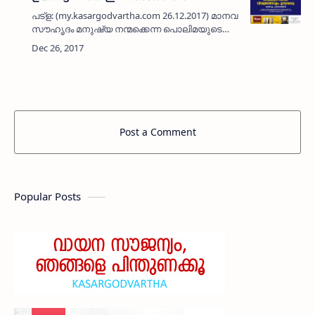
പട്‌ള: (my.kasargodvartha.com 26.12.2017) മാനവ
സൗഹൃദം മനുഷ്യ നന്മക്കെന്ന പൊലിമയുടെ
സന്ദേശം പട്‌ളക്ക് മാത്രമല്ല ബാധകമാകേണ്ടത്.
കാസര്‍കോടും കഴിഞ്ഞ് കേരളം മൊത്തവും
രാജ്യത്…
Post a Comment
Popular Posts