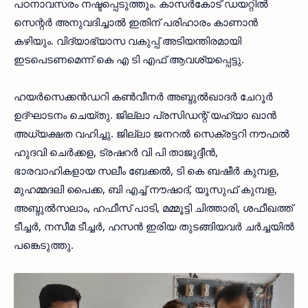
പഠനാവസരം നഷ്ടപ്പെടുത്തും. കാസര്‍കോട് ഡയറ്റില്‍
സെന്റര്‍ അനുവദിച്ചാല്‍ ഇതിന് പരിഹാരം കാണാന്‍
കഴിയും. വിദ്യാഭ്യാസ വകുപ്പ് അടിയന്തിരമായി
ഇടപെടണമെന്ന് കെ എ ടി എഫ് ആവശ്യപ്പെട്ടു.
ഹയര്‍സെക്കന്‍ഡറി കണ്‍വീനര്‍ അബ്ദുല്‍ഖാദര്‍ ചേറൂര്‍
ഉദ്ഘാടനം ചെയ്തു. ജില്ലാ പ്രസിഡന്റ് യഹ്‌യാ ഖാന്‍
അധ്യക്ഷത വഹിച്ചു. ജില്ലാ ജനറല്‍ സെക്രട്ടറി നൗഫല്‍
ഹുദവി ചെര്‍ക്കള, ട്രഷറര്‍ വി പി താജുദ്ദീന്‍,
ഭാരവാഹികളായ സലീം ബേക്കല്‍, ടി കെ ബഷീര്‍ കുമ്പള,
മുഹമ്മദലി പൈക്ക, ബി എച്ച് നൗഷാദ്, യൂസുഫ് കുമ്പള,
അബ്ദുല്‍സലാം, ഹഫീസ് പാടി, മമ്മൂട്ടി ചിത്താരി, ശഫീഖത്ത്
ടീച്ചര്‍, നസീമ ടീച്ചര്‍, ഹസന്‍ ഇരിയ തുടങ്ങിയവര്‍ ചര്‍ച്ചയില്‍
പങ്കെടുത്തു.