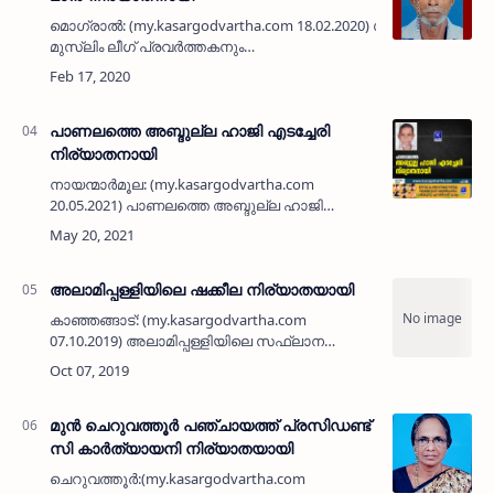
മൊഗ്രാല്‍: (my.kasargodvartha.com 18.02.2020) സജീവ
മുസ്ലിം ലീഗ് പ്രവര്‍ത്തകനും
മത്സ്യത്തൊഴിലാളിയും മൊഗ്രാല്‍ പുത്തൂര്‍
ടൗണിലെ മത്സ്യവില്‍പനക്കാരനുമായിരുന്ന
മൊഗ്രാല…
പാണലത്തെ അബ്ദുല്ല ഹാജി എടച്ചേരി
നിര്യാതനായി
നായന്മാർമൂല: (my.kasargodvartha.com
20.05.2021) പാണലത്തെ അബ്ദുല്ല ഹാജി
എടച്ചേരി (70) നിര്യാതനായി. കാസർകോട് പഴയ
ബസ് സ്റ്റാൻഡ് എം ജി റോഡിൽ ത്വാഹിറ
മെഡികലിനടുത്ത് 40 ഓളം വർഷമായി …
അലാമിപ്പള്ളിയിലെ ഷക്കീല നിര്യാതയായി
കാഞ്ഞങ്ങാട്: (my.kasargodvartha.com
07.10.2019) അലാമിപ്പള്ളിയിലെ സഫ്‌ലാന
മന്‍സിലില്‍ മുഹമ്മദ്കുഞ്ഞി (സബ്
എഞ്ചിനീയര്‍, കെ എസ് ഇ ബി, ചിത്താരി)യുടെ
ഭാര്യ ഷക്കീല (42) നിര്യാതയായി. പയ്…
മുന്‍ ചെറുവത്തൂര്‍ പഞ്ചായത്ത് പ്രസിഡണ്ട്
സി കാര്‍ത്യായനി നിര്യാതയായി
ചെറുവത്തൂര്‍:(my.kasargodvartha.com