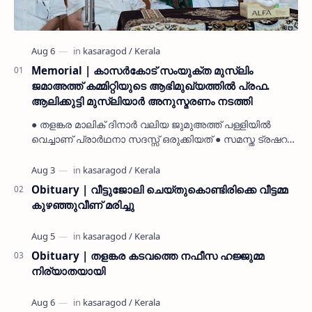
Memorial | കാസർകോട് സംയുക്ത മുസ്ലിം
ജമാഅത്ത് കമ്മിറ്റിയുടെ ആഭിമുഖ്യത്തിൽ പ്രഫ.
ആലിക്കുട്ടി മുസ്ലിയാർ അനുസ്മരണം നടത്തി
● തളങ്കര മാലിക് ദിനാർ വലിയ ജുമുഅത്ത് പള്ളിയിൽ
വെച്ചാണ് പ്രാർഥനാ സദസ്സ് ഒരുക്കിയത് ● സമസ്ത ട്രഷറർ
കൊയ്യോട് ഉമർ മുസ്ലിയാർ പരിപാടിക്ക് നേതൃത്വം
നൽകി കാസ…
Obituary | വീട്ടുജോലി ചെയ്തുകൊണ്ടിരിക്കെ വീട്ടമ്മ
കുഴഞ്ഞുവീണ് മരിച്ചു
Obituary | തളങ്കര കടവത്തെ നഫീസ ഹജ്ജുമ്മ
നിര്യാതയായി