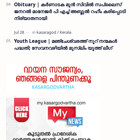
Obituary | കർണാടക മുൻ സിവില്‍ സപ്ലൈസ്
ജനറൽ മാനേജർ പി എച്ച് അബ്ദുൽ റഹീം കരിപ്പൊടി
നിര്യാതനായി
Youth League | മഞ്ചേശ്വരത്ത് നൂറ് നന്മകൾ
പദ്ധതി; സേവനവഴിയിൽ മുസ്ലിം യൂത്ത് ലീഗ്