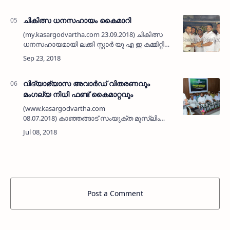
ബീഫാത്വിമ ഇബ്രാഹിം ഉദ്ഘാടനം ചെയ്യുന്നു.
(ശ്രദ്ധിക്കുക: ഗൾഫ് - വിനോദം -…
ചികിത്സ ധനസഹായം കൈമാറി
(my.kasargodvartha.com 23.09.2018) ചികിത്സ
ധനസഹായമായി ലക്കി സ്റ്റാര്‍ യു എ ഇ കമ്മിറ്റി
സ്വരൂപിച്ച കാല്‍ ലക്ഷം രൂപ ഗള്‍ഫ് ഘടകം
സെക്രട്ടറി സമീര്‍ ജീകോമില്‍ നിന്ന് സാമൂഹിക
പ്രവര…
വിദ്യാഭ്യാസ അവാര്‍ഡ് വിതരണവും
മംഗല്യ നിധി ഫണ്ട് കൈമാറ്റവും
(www.kasargodvartha.com
08.07.2018) കാഞ്ഞങ്ങാട് സംയുക്ത മുസ്ലിം
ജമാഅത്ത് അബൂദാബി ശാഖ വിദ്യാഭ്യാസ
അവാര്‍ഡ് വിതരണവും മംഗല്യ നിധി ഫണ്ട്
കൈമാറ്റവും ജമാഅത്ത് പ്രസിഡന്റ് മെട്രോ മു…
Post a Comment