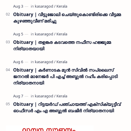
നൽകി കാസ…
Obituary | വീട്ടുജോലി ചെയ്തുകൊണ്ടിരിക്കെ വീട്ടമ്മ
കുഴഞ്ഞുവീണ് മരിച്ചു
Obituary | തളങ്കര കടവത്തെ നഫീസ ഹജ്ജുമ്മ
നിര്യാതയായി
Obituary | കർണാടക മുൻ സിവില്‍ സപ്ലൈസ്
ജനറൽ മാനേജർ പി എച്ച് അബ്ദുൽ റഹീം കരിപ്പൊടി
നിര്യാതനായി
Obituary | റിട്ടയർഡ് പഞ്ചായത്ത് എക്സിക്യുട്ടീവ്
ഓഫീസർ എം എ അബ്ദുൽ ബഷീർ നിര്യാതനായി