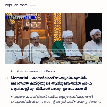
Popular Posts
Memorial | കാസർകോട് സംയുക്ത മുസ്ലിം
ജമാഅത്ത് കമ്മിറ്റിയുടെ ആഭിമുഖ്യത്തിൽ പ്രഫ.
ആലിക്കുട്ടി മുസ്ലിയാർ അനുസ്മരണം നടത്തി
● തളങ്കര മാലിക് ദിനാർ വലിയ ജുമുഅത്ത് പള്ളിയിൽ
വെച്ചാണ് പ്രാർഥനാ സദസ്സ് ഒരുക്കിയത് ● സമസ്ത ട്രഷറർ
കൊയ്യോട് ഉമർ മുസ്ലിയാർ പരിപാടിക്ക് നേതൃത്വം