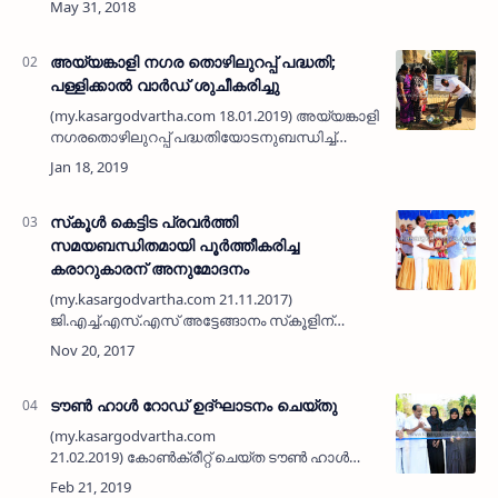
എസ്.എസ്.എല്‍.സി. വിദ്യാര്‍ത്ഥികളുടെ
കൂടിച്ചേരലിന്…
അയ്യങ്കാളി നഗര തൊഴിലുറപ്പ് പദ്ധതി;
പള്ളിക്കാല്‍ വാര്‍ഡ് ശുചീകരിച്ചു
(my.kasargodvartha.com 18.01.2019) അയ്യങ്കാളി
നഗരതൊഴിലുറപ്പ് പദ്ധതിയോടനുബന്ധിച്ച്
വാര്‍ഡ് തലങ്ങളില്‍ നടക്കുന്ന ശുചീകരണ
പ്രവര്‍ത്തനങ്ങളുടെ ഭാഗമായി പള്ളിക്കാല്‍
വാര്‍ഡില്‍ നടത്…
സ്‌കൂള്‍ കെട്ടിട പ്രവര്‍ത്തി
സമയബന്ധിതമായി പൂര്‍ത്തീകരിച്ച
കരാറുകാരന് അനുമോദനം
(my.kasargodvartha.com 21.11.2017)
ജി.എച്ച്.എസ്.എസ് അട്ടേങ്ങാനം സ്‌കൂളിന്
എം.എല്‍.എ യുടെ ആസ്തി വികസന ഫണ്ട്
ഉപയോഗിച്ച് പി.ഡബ്ല്യൂ.ഡി. നിര്‍മ്മിച്ച കെട്ടിട
ഉദ്ഘാടനത്തോട് അനുബന്ധിച്ച…
ടൗണ്‍ ഹാള്‍ റോഡ് ഉദ്ഘാടനം ചെയ്തു
(my.kasargodvartha.com
21.02.2019) കോണ്‍ക്രീറ്റ് ചെയ്ത ടൗണ്‍ ഹാള്‍
റോഡ് കാസര്‍കോട് നഗരസഭ അധ്യക്ഷ