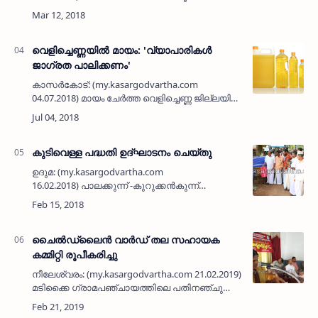
ഉയര്‍ത്തിപ്പിടിക്കുന്ന രാജ്യത്തിന്റെ ഭരണഘടനാ
തത്വങ്ങള്‍ സംരക്ഷിക്കപ്പെടുന്നതിന് വേണ്ടി
രാഷ്…
വെളിച്ചെണ്ണയില്‍ മായം: 'വ്യാപാരികള്‍
ജാഗ്രത പാലിക്കണം'
കാസര്‍കോട്: (my.kasargodvartha.com
04.07.2018) മായം ചേര്‍ത്ത വെളിച്ചെണ്ണ ജില്ലയില്‍
വ്യാപകമായ സാഹചര്യത്തില്‍ വെളിച്ചെണ്ണ
വില്‍പനയില്‍ ഭക്ഷ്യധാന്യ വ്യാപാരികള്‍
ജാഗ്രത പാല…
കുടിവെള്ള പദ്ധതി ഉദ്ഘാടനം ചെയ്തു
ഉദുമ: (my.kasargodvartha.com
16.02.2018) പാലക്കുന്ന് -കുറുക്കന്‍കുന്ന്
കുടിവെള്ള വിതരണ പദ്ധതി പി കരുണാകരന്‍
എംപി ഉദ്ഘാടനം ചെയ്തു. ബ്ലോക്ക്
പഞ്ചായത്ത് പ്രസിഡന്റ് എം ഗൗരി…
ചൈല്‍ഡ്‌ലൈന്‍ വാര്‍ഡ് തല സഹായക
കമ്മിറ്റി രൂപീകരിച്ചു
നീലേശ്വരം: (my.kasargodvartha.com 21.02.2019)
മടിക്കൈ ഗ്രാമപഞ്ചായത്തിലെ പതിനഞ്ചു
വാര്‍ഡുകളിലും ചൈല്‍ഡ്‌ലൈന്‍ സഹായക
കമ്മിറ്റി രൂപീകരിച്ചു. ഗ്രാമപഞ്ചായത്ത്