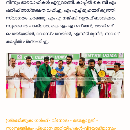
നിന്നും ഭാരവാഹികള്‍ ഏറ്റുവാങ്ങി. കാപ്പില്‍ കെ ബി എം
ഷരീഫ് അധ്യക്ഷത വഹിച്ചു. എം എച്ച് മുഹമ്മദ് കുഞ്ഞി
സ്വാഗതം പറഞ്ഞു. എം എ നജീബ്, റഊഫ് ബാവിക്കര,
സുബൈര്‍ പാക്യാര, കെ എം എ റഹ് മാന്‍, അഷ്‌റഫ്
പൊയ്യയില്‍, റവാസ് പാറയില്‍, എസ് ടി മുനീര്‍, സവാദ്
കാപ്പില്‍ പ്രസംഗിച്ചു.
(ശ്രദ്ധിക്കുക: ഗൾഫ് - വിനോദം - ടെക്നോളജി -
സാമ്പത്തികം- പ്രധാന അറിയിപ്പുകൾ-വിദ്യാഭ്യാസം-