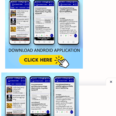
©
2026
‧
My Kasaragod Vartha | LATEST KASARAGOD LOCAL NE
Privacy Policy
|
Grievance Redressal