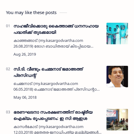
You may like these posts
സഹജീവിക്കൊരു കൈത്താങ്ങ് ധനസഹായ
പദ്ധതിക്ക് തുടക്കമായി
കാഞ്ഞങ്ങാട്: (my.kasargodvartha.com
26.08.2019) രോഗ ബാധിതരായ് കിടപ്പിലായ
നിര്‍ധനര്‍ക്ക് വേണ്ടി ഐങ്ങോത്ത് തിരംഗാ
കള്‍ച്ചറല്‍ സെന്റര്‍ ആവിഷ്‌കരിച്ച
സഹജീവിക്കൊരു കൈത്താങ്ങ് ധനസ…
സി.ടി. വീണ്ടും ചെമ്മനാട് ജമാഅത്ത്
പ്രസിഡന്റ്
ചെമ്മനാട്: (my.kasargodvartha.com
06.05.2018) ചെമ്മനാട് ജമാഅത്ത് പ്രസിഡന്റായി
വീണ്ടും തെരഞ്ഞെടുക്കപ്പെട്ട സി.ടി. അഹമ്മദലി
ചുമതലയേറ്റു. 35 വര്‍ഷങ്ങള്‍ക്ക് മുമ്പ് 1982ലാണ്…
ഭരണഘടനാ സംരക്ഷണത്തിന് രാഷ്ട്രീയ
ഐക്യം രൂപപ്പെടണം: ഇ സി ആഇശ
കാസര്‍കോട്: (my.kasargodvartha.com
12.03.2018) മതേതര-ജനാധിപത്യ മൂല്ല്യങ്ങള്‍