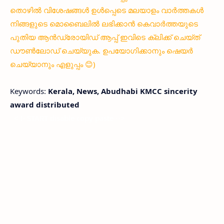
തൊഴിൽ വിശേഷങ്ങൾ ഉൾപ്പെടെ മലയാളം വാർത്തകൾ
നിങ്ങളുടെ മൊബൈലിൽ ലഭിക്കാൻ കെവാർത്തയുടെ
പുതിയ ആൻഡ്രോയിഡ് ആപ്പ് ഇവിടെ ക്ലിക്ക് ചെയ്ത്
ഡൗൺലോഡ് ചെയ്യുക. ഉപയോഗിക്കാനും ഷെയർ
ചെയ്യാനും എളുപ്പം 😊)
Keywords:
Kerala, News, Abudhabi KMCC sincerity
award distributed
< !- START disable copy paste -->