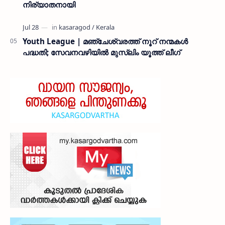
നിര്യാതനായി
Youth League | മഞ്ചേശ്വരത്ത് നൂറ് നന്മകൾ
പദ്ധതി; സേവനവഴിയിൽ മുസ്ലിം യൂത്ത് ലീഗ്