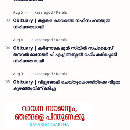
Obituary | തളങ്കര കടവത്തെ നഫീസ ഹജ്ജുമ്മ
നിര്യാതയായി
Obituary | കർണാടക മുൻ സിവില്‍ സപ്ലൈസ്
ജനറൽ മാനേജർ പി എച്ച് അബ്ദുൽ റഹീം കരിപ്പൊടി
നിര്യാതനായി
Obituary | വീട്ടുജോലി ചെയ്തുകൊണ്ടിരിക്കെ വീട്ടമ്മ
കുഴഞ്ഞുവീണ് മരിച്ചു