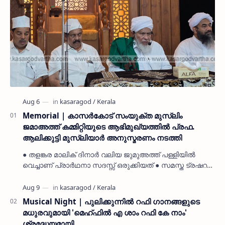
Memorial | കാസർകോട് സംയുക്ത മുസ്ലിം
ജമാഅത്ത് കമ്മിറ്റിയുടെ ആഭിമുഖ്യത്തിൽ പ്രഫ.
ആലിക്കുട്ടി മുസ്ലിയാർ അനുസ്മരണം നടത്തി
● തളങ്കര മാലിക് ദിനാർ വലിയ ജുമുഅത്ത് പള്ളിയിൽ
വെച്ചാണ് പ്രാർഥനാ സദസ്സ് ഒരുക്കിയത് ● സമസ്ത ട്രഷറർ
കൊയ്യോട് ഉമർ മുസ്ലിയാർ പരിപാടിക്ക് നേതൃത്വം
നൽകി കാസ…
Musical Night | പുലിക്കുന്നിൽ റഫി ഗാനങ്ങളുടെ
മധുരവുമായി 'മെഹ്ഫിൽ എ ശാം റഫി കേ നാം'
ശ്രദ്ധേയമായി