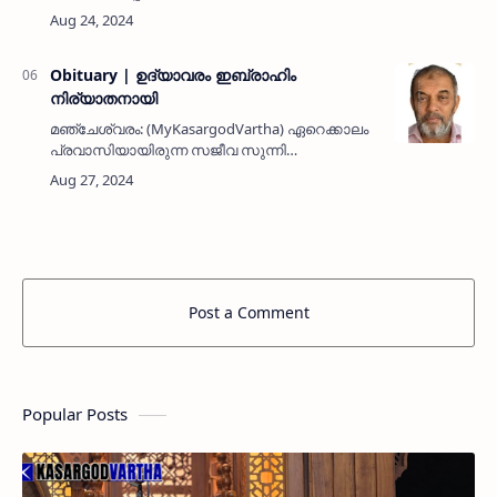
പലപ്പോഴും അവഗണിക്കപ്പെടുന്നത് ദുഃഖകരമായ
സത്യമാണ്. എന്നാൽ വിവർത്തകർ
അതിരുകളില്ലാതെ ജനമനസ്സുകളെ ഒന്നിപ്പിക്ക…
Obituary | ഉദ്യാവരം ഇബ്രാഹിം
നിര്യാതനായി
മഞ്ചേശ്വരം: (MyKasargodVartha) ഏറെക്കാലം
പ്രവാസിയായിരുന്ന സജീവ സുന്നി
പ്രവർത്തകനും സാമൂഹിക സാംസ്കാരിക
സാന്ത്വന മേഘലകളിലും പ്രവാസ ലോകത്തും
നാട്ടിലും വ്യക്തി മുദ്ര പതിപ്പിച്ച കുവൈത്ത…
Post a Comment
Popular Posts