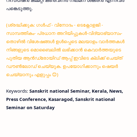
പങ്കെടുത്തു.
(ശ്രദ്ധിക്കുക: ഗൾഫ് - വിനോദം - ടെക്നോളജി -
സാമ്പത്തികം- പ്രധാന അറിയിപ്പുകൾ-വിദ്യാഭ്യാസം-
തൊഴിൽ വിശേഷങ്ങൾ ഉൾപ്പെടെ മലയാളം വാർത്തകൾ
നിങ്ങളുടെ മൊബൈലിൽ ലഭിക്കാൻ കെവാർത്തയുടെ
പുതിയ ആൻഡ്രോയിഡ് ആപ്പ് ഇവിടെ ക്ലിക്ക് ചെയ്ത്
ഡൗൺലോഡ് ചെയ്യുക. ഉപയോഗിക്കാനും ഷെയർ
ചെയ്യാനും എളുപ്പം 😊)
Keywords:
Sanskrit national Seminar, Kerala, News,
Press Conference, Kasaragod, Sanskrit national
Seminar on Saturday