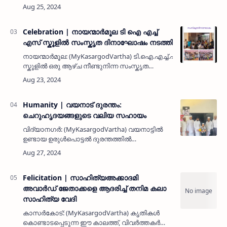
ജനങ്ങളുടെ സഹായത്തിനായി സർക്കാറിന്റെ
പുനരധിവാസ പ്രവർത്തനങ്ങൾക്ക് ശക്തി
പകരുന്നതിന് വേണ്ടി അടോട്ട് മൂത്തേട…
Celebration | നായന്മാർമൂല ടി ഐ എച്ച്
എസ് സ്കൂളിൽ സംസ്കൃത ദിനാഘോഷം നടത്തി
നായന്മാർമൂല: (MyKasargodVartha) ടി.ഐ.എച്ച്.എസ്.
സ്കൂളിൽ ഒരു ആഴ്ച നീണ്ടുനിന്ന സംസ്കൃത
ദിനാഘോഷ പരിപാടി ഹെഡ്മാസ്റ്റർ പി.കെ.
അനിൽകുമാർ ഉദ്ഘാടനം ചെയ്തു. സംസ്കൃത
ക്ലബ്ബിന്റെ നേ…
Humanity | വയനാട് ദുരന്തം:
ചെറുഹൃദയങ്ങളുടെ വലിയ സഹായം
വിദ്യാനഗർ: (MyKasargodVartha) വയനാട്ടിൽ
ഉണ്ടായ ഉരുൾപൊട്ടൽ ദുരന്തത്തിൽ
കുടുങ്ങിയവരെ സഹായിക്കാൻ തങ്ങളുടെ
ചെറിയ സമ്പാദ്യം നൽകി മനുഷ്യത്വത്തിന്റെ
ഉന്നത മാതൃകയായി മാറിയിരിക്കുകയാണ് ചെട്…
Felicitation | സാഹിത്യഅക്കാദമി
അവാർഡ് ജേതാക്കളെ ആദരിച്ച് തനിമ കലാ
സാഹിത്യ വേദി
കാസർകോട്: (MyKasargodVartha) കൃതികൾ
കൊണ്ടാടപ്പെടുന്ന ഈ കാലത്ത്, വിവർത്തകർ