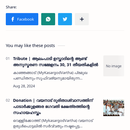
You may like these posts
Tribute | ആലംപാടി ഉസ്താദിന്റെ ആണ്ട്
അനുസ്മരണ സമ്മേളനം 30, 31 തീയതികളിൽ
കാഞ്ഞങ്ങാട്: (MyKasargodVartha) പ്രമുഖ
പണ്ഡിതനും സൂഫിവര്യനുമായിരുന്ന
ആലംപാടി ഉസ്താദ് എന്ന എ എം കുഞ്ഞബ്ദുല്ല
മുസ്ലിയാരുടെ പതിമൂന്നാം ആണ്ട് അനുസ്മരണ
സമ്മേളനം വിവിധ പരിപാടികളോടെ 2024 …
Donation | വയനാട് ദുരിതാശ്വാസത്തിന്
പാടാർക്കുളങ്ങര ഭഗവതി ക്ഷേത്രത്തിന്റെ
സഹായഹസ്തം
വെള്ളിക്കോത്ത്: (MykasargodVartha) വയനാട്
ഉരുൾപൊട്ടലിൽ സർവ്വതും നഷ്ടപ്പെട്ട