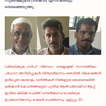
സുരേഷ്‌കുമാര്‍ (ട്രഷറര്‍) എന്നിവരെയും
തെരഞ്ഞെടുത്തു.
(ശ്രദ്ധിക്കുക: ഗൾഫ് - വിനോദം - ടെക്നോളജി - സാമ്പത്തികം-
പ്രധാന അറിയിപ്പുകൾ-വിദ്യാഭ്യാസം-തൊഴിൽ വിശേഷങ്ങൾ
ഉൾപ്പെടെ മലയാളം വാർത്തകൾ നിങ്ങളുടെ മൊബൈലിൽ
ലഭിക്കാൻ കെവാർത്തയുടെ പുതിയ ആൻഡ്രോയിഡ് ആപ്പ്
ഇവിടെ ക്ലിക്ക് ചെയ്ത് ഡൗൺലോഡ് ചെയ്യുക.
ഉപയോഗിക്കാനും ഷെയർ ചെയ്യാനും എളുപ്പം 😊)