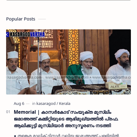
Popular Posts
Memorial | കാസർകോട് സംയുക്ത മുസ്ലിം
ജമാഅത്ത് കമ്മിറ്റിയുടെ ആഭിമുഖ്യത്തിൽ പ്രഫ.
ആലിക്കുട്ടി മുസ്ലിയാർ അനുസ്മരണം നടത്തി
● തളങ്കര മാലിക് ദിനാർ വലിയ ജുമുഅത്ത് പള്ളിയിൽ