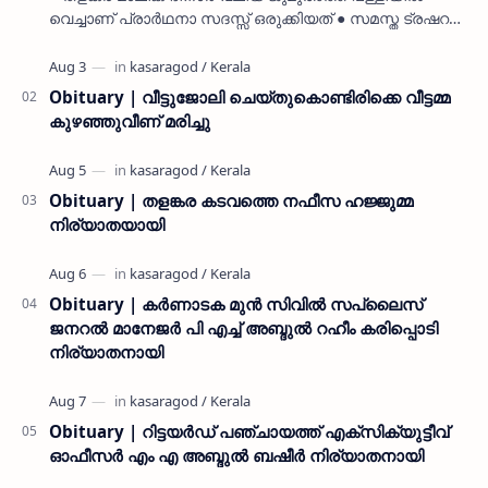
വെച്ചാണ് പ്രാർഥനാ സദസ്സ് ഒരുക്കിയത് ● സമസ്ത ട്രഷറർ
കൊയ്യോട് ഉമർ മുസ്ലിയാർ പരിപാടിക്ക് നേതൃത്വം
നൽകി കാസ…
Obituary | വീട്ടുജോലി ചെയ്തുകൊണ്ടിരിക്കെ വീട്ടമ്മ
കുഴഞ്ഞുവീണ് മരിച്ചു
Obituary | തളങ്കര കടവത്തെ നഫീസ ഹജ്ജുമ്മ
നിര്യാതയായി
Obituary | കർണാടക മുൻ സിവില്‍ സപ്ലൈസ്
ജനറൽ മാനേജർ പി എച്ച് അബ്ദുൽ റഹീം കരിപ്പൊടി
നിര്യാതനായി
Obituary | റിട്ടയർഡ് പഞ്ചായത്ത് എക്സിക്യുട്ടീവ്
ഓഫീസർ എം എ അബ്ദുൽ ബഷീർ നിര്യാതനായി