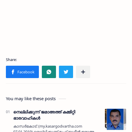
You may like these posts
നെല്ലിക്കുന്ന് ജമാഅത്ത് കമ്മിറ്റി
ഭാരവാഹികള്‍
കാസര്‍കോട്: (my.kasargodvartha.com
07.01.2019) നെല്ലിക്കുന്ന് മുഹ് യുദ്ദീന്‍ ജമാഅത്ത്