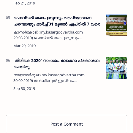
റോഡ് കാസര്‍കോട് നഗരസഭ അധ്യക്ഷ
ബീഫാത്വിമ ഇബ്രാഹിം ഉദ്ഘാടനം ചെയ്യുന്നു.
(ശ്രദ്ധിക്കുക: ഗൾഫ് - വിനോദം -…
പൊവ്വല്‍ മഖാം ഉറൂസും മതപ്രഭാഷണ
പരമ്പരയും മാര്‍ച്ച് 31 മുതല്‍ ഏപ്രില്‍ 7 വരെ
കാസര്‍കോട്: (my.kasargodvartha.com
29.03.2019) പൊവ്വല്‍ മഖാം ഉറൂസും
മതപ്രഭാഷണ പരമ്പരയും മാര്‍ച്ച് 31 മുതല്‍
ഏപ്രില്‍ ഏഴു വരെ നടക്കുമെന്ന് സംഘാടകര്‍
വാര്‍ത്താ സമ്മേളനത്ത…
'തിരികെ 2020' സംഗമം: ലോഗോ പ്രകാശനം
ചെയ്തു
നായന്മാര്‍മൂല: (my.kasargodvartha.com
30.09.2019) തന്‍ബീഹുല്‍ ഇസ്‌ലാം
ഹയര്‍സെക്കന്‍ഡറി സ്‌കൂളിലെ 1990 എസ് എസ്
എല്‍ സി ബാച്ചിന്റെ 30ാം വാര്‍ഷിക സംഗമം
'തിരികെ 2020' ലോഗോ പ്രകാശനം ചെ…
Post a Comment