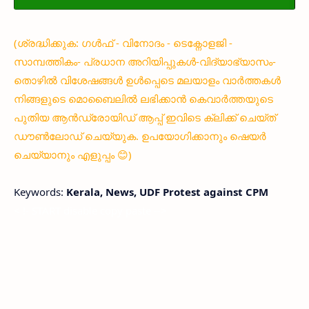
(ശ്രദ്ധിക്കുക: ഗൾഫ് - വിനോദം - ടെക്നോളജി -
സാമ്പത്തികം- പ്രധാന അറിയിപ്പുകൾ-വിദ്യാഭ്യാസം-
തൊഴിൽ വിശേഷങ്ങൾ ഉൾപ്പെടെ മലയാളം വാർത്തകൾ
നിങ്ങളുടെ മൊബൈലിൽ ലഭിക്കാൻ കെവാർത്തയുടെ
പുതിയ ആൻഡ്രോയിഡ് ആപ്പ് ഇവിടെ ക്ലിക്ക് ചെയ്ത്
ഡൗൺലോഡ് ചെയ്യുക. ഉപയോഗിക്കാനും ഷെയർ
ചെയ്യാനും എളുപ്പം 😊)
Keywords:
Kerala, News, UDF Protest against CPM
< !- START disable copy paste -->