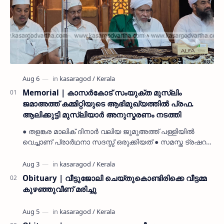
Memorial | കാസർകോട് സംയുക്ത മുസ്ലിം
ജമാഅത്ത് കമ്മിറ്റിയുടെ ആഭിമുഖ്യത്തിൽ പ്രഫ.
ആലിക്കുട്ടി മുസ്ലിയാർ അനുസ്മരണം നടത്തി
● തളങ്കര മാലിക് ദിനാർ വലിയ ജുമുഅത്ത് പള്ളിയിൽ
വെച്ചാണ് പ്രാർഥനാ സദസ്സ് ഒരുക്കിയത് ● സമസ്ത ട്രഷറർ
കൊയ്യോട് ഉമർ മുസ്ലിയാർ പരിപാടിക്ക് നേതൃത്വം
നൽകി കാസ…
Obituary | വീട്ടുജോലി ചെയ്തുകൊണ്ടിരിക്കെ വീട്ടമ്മ
കുഴഞ്ഞുവീണ് മരിച്ചു