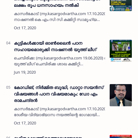
ലക്ഷം രൂപ ധനസാഹയം നല്‍കി
കാസര്‍കോട്: (my.kasargodvartha.com 17.10.2020) സൗദി
നാഷണല്‍ കെ എം സി സി കമ്മിറ്റി സാമൂഹ്യ
സുരക്ഷ പദ്ധതി 2020 പ്രകാരം മരിച്ചവരുടെ
കുടുംബത്തിന് ജില്ലയില്‍ 20 ലക്ഷം രൂപ…
കുട്ടികള്‍ക്കായി ഓണ്‍ലൈന്‍ പഠന
സഹായമൊരുക്കി നാഷണല്‍ യൂത്ത് ലീഗ്
ചെമ്പിരിക്ക: (my.kasargodvartha.com 19.06.2020) നാഷണല്‍
യൂത്ത് ലീഗ് ചെമ്പിരിക്ക ശാഖ കമ്മിറ്റി
സംഘടിപ്പിക്കുന്ന കുട്ടികള്‍ക്ക് ഓണ്‍ലൈന്‍ പഠന
ക്ലാസിന്റെ സ്വിച്ച് ഓണ്…
കോഡിങ്, നിര്‍മ്മിത ബുദ്ധി, ഡാറ്റാ സയന്‍സ്
വിഷയങ്ങള്‍ പഠന വിഷയമാകും: ഡോ എം
രാമചന്ദ്രന്‍
കാസര്‍കോട്: (my.kasargodvartha.com 17.10.2020) പുതിയ
ദേശീയ വിദ്യാഭ്യാസ നയത്തിന്റെ ഭാഗമായി
അടുത്ത അധ്യായന വര്‍ഷം മുതല്‍ നിര്‍മ്മിത
ബുദ്ധി (Artificial Intelligence), ക…