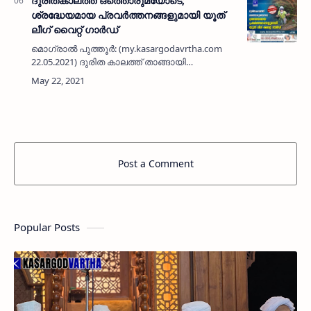
ദുരിതകാലത്ത് ഒത്തൊരുമയോടെ;
ശ്രദ്ധേയമായ പ്രവർത്തനങ്ങളുമായി യൂത്
ലീഗ് വൈറ്റ് ഗാർഡ്
മൊഗ്രാൽ പുത്തൂർ: (my.kasargodavrtha.com
22.05.2021) ദുരിത കാലത്ത് താങ്ങായി
ശ്രദ്ധേയമായ പ്രവർത്തനങ്ങളുമായി
മൊഗ്രാൽപുത്തൂർ യൂത് ലീഗ് വൈറ്റ് ഗാർഡ്.
കോവിഡും ലോക് ഡൗണും കൂടി വന്നതോ…
Post a Comment
Popular Posts