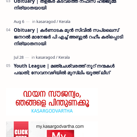
Obituary | തളങ്കര കടവത്തെ നഫീസ ഹജ്ജുമ്മ
നിര്യാതയായി
Obituary | കർണാടക മുൻ സിവില്‍ സപ്ലൈസ്
ജനറൽ മാനേജർ പി എച്ച് അബ്ദുൽ റഹീം കരിപ്പൊടി
നിര്യാതനായി
Youth League | മഞ്ചേശ്വരത്ത് നൂറ് നന്മകൾ
പദ്ധതി; സേവനവഴിയിൽ മുസ്ലിം യൂത്ത് ലീഗ്