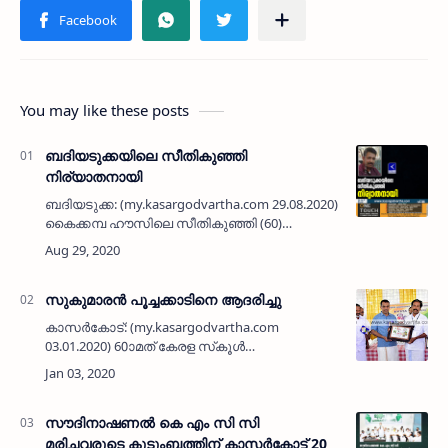
You may like these posts
ബദിയടുക്കയിലെ സീതികുഞ്ഞി
നിര്യാതനായി
ബദിയടുക്ക: (my.kasargodvartha.com 29.08.2020) ബദിയടുക്ക
കൈക്കമ്പ ഹൗസിലെ സീതികുഞ്ഞി (60)
നിര്യാതനായി. അബുദാബി മദീന സായിദിലേ
അൽ ജസീറ ജ്യല്ലറിയിൽ ജോലി ചെയ്…
സുകുമാരന്‍ പൂച്ചക്കാടിനെ ആദരിച്ചു
കാസര്‍കോട്: (my.kasargodvartha.com
03.01.2020) 60ാമത് കേരള സ്‌കൂള്‍
കലോത്സവത്തില്‍ പബ്ലിസിറ്റി വൈസ്
ചെയര്‍മാന്‍ എന്ന നിലയില്‍ ചുക്കാന്‍ പിടിച്ച
സുകുമാരന്‍ പൂച്ചക്കാടിനെ എയ്ഡഡ് ഹയര…
സൗദിനാഷണല്‍ കെ എം സി സി
മരിച്ചവരുടെ കുടുംബത്തിന് കാസർകോട്ട് 20