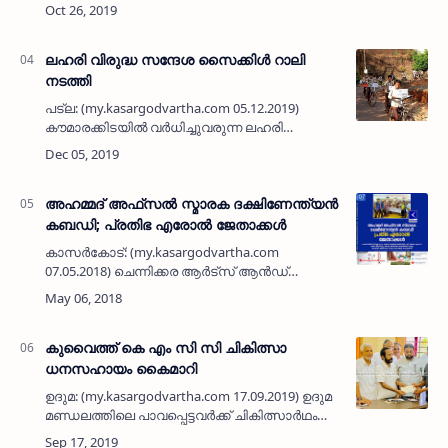
നടന്നുവരുന്ന കുമ്പള ഉപജില്ലാ കായികമേളയില്‍
ഒമ്പത് സ്വര്‍ണവും ഏഴ് വെള്ളിയും ഏഴ്
വെങ്കലവുമായി…
ലഹരി വിരുദ്ധ സന്ദേശ സൈക്കിള്‍ റാലി
നടത്തി
പട്ല: (my.kasargodvartha.com 05.12.2019)
കൗമാരക്കിടയില്‍ വര്‍ധിച്ചുവരുന്ന ലഹരി
ഉപയോഗത്തിന്റെ ഭവിഷ്യത്തുകളെപ്പറ്റി
ബോധത്കരിക്കാന്‍ പ്ടല ഗവ. ഹയര്‍സെക്കന്‍ഡറി
സ്‌കൂള്‍ വിദ്യാര്‍ഥികള…
അഹമ്മദ് അഫ്‌സല്‍ സ്മാരക ദക്ഷിണേന്ത്യന്‍
കബഡി; പ്രതിഭ എരോല്‍ ജേതാക്കള്‍
കാസര്‍കോട്: (my.kasargodvartha.com
07.05.2018) ചെന്നിക്കര ആര്‍ട്‌സ് ആന്‍ഡ്
സ്‌പോര്‍ട് ക്ലബ് സംഘടിപ്പിച്ച അഹമ്മദ്
അഫ്‌സല്‍ സ്മാരക ദക്ഷിണേന്ത്യന്‍ കബഡി
ടൂര്‍ണമെന്റില്‍ പ്ര…
കുവൈത്ത് കെ എം സി സി ചികിത്സാ
ധനസഹായം കൈമാറി
ഉദുമ: (my.kasargodvartha.com 17.09.2019) ഉദുമ
മണ്ഡലത്തിലെ പാവപ്പെട്ടവര്‍ക്ക് ചികിത്സാര്‍ഥം
നല്‍കുന്ന കുവൈത്ത് കെ എം സി സി യുടെ