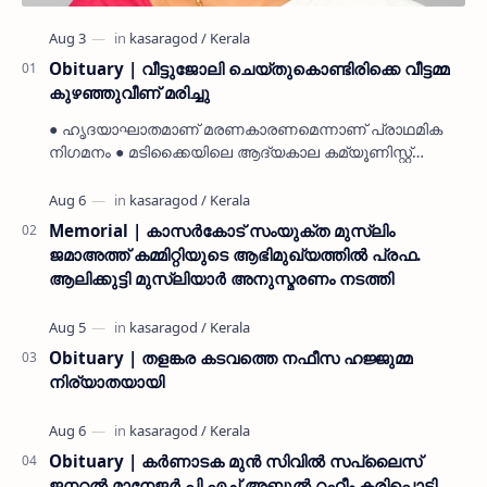
Obituary | വീട്ടുജോലി ചെയ്തുകൊണ്ടിരിക്കെ വീട്ടമ്മ
കുഴഞ്ഞുവീണ് മരിച്ചു
● ഹൃദയാഘാതമാണ് മരണകാരണമെന്നാണ് പ്രാഥമിക
നിഗമനം ● മടിക്കൈയിലെ ആദ്യകാല കമ്യൂണിസ്റ്റ്
പ്രവർത്തകരായ രാമൻ്റെയും ചിരുതേയിയുടെയും
മകളാണ് ● വിവരമറിഞ്ഞ് ജനപ്ര…
Memorial | കാസർകോട് സംയുക്ത മുസ്ലിം
ജമാഅത്ത് കമ്മിറ്റിയുടെ ആഭിമുഖ്യത്തിൽ പ്രഫ.
ആലിക്കുട്ടി മുസ്ലിയാർ അനുസ്മരണം നടത്തി
Obituary | തളങ്കര കടവത്തെ നഫീസ ഹജ്ജുമ്മ
നിര്യാതയായി
Obituary | കർണാടക മുൻ സിവില്‍ സപ്ലൈസ്
ജനറൽ മാനേജർ പി എച്ച് അബ്ദുൽ റഹീം കരിപ്പൊടി