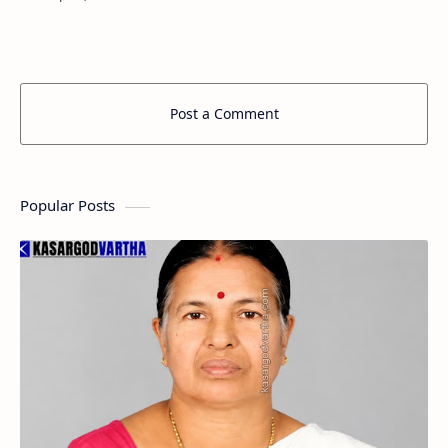
ധനസഹായം ചെമ്മനാട് പഞ്ചായത്ത്
മുസ്‌ലിംലീഗ് ഓഫീസില്‍ ന…
Post a Comment
Popular Posts