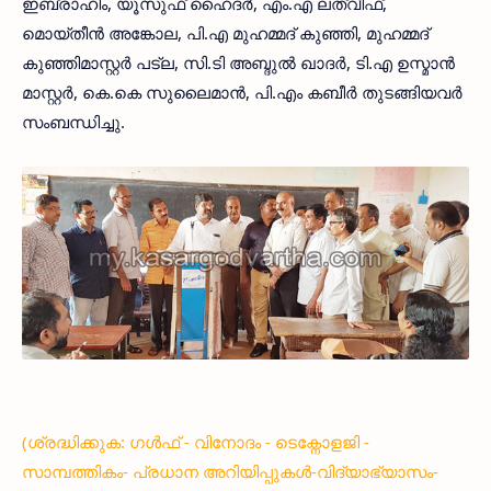
ഇബ്രാഹിം, യൂസുഫ് ഹൈദര്‍, എം.എ ലത്വീഫ്,
മൊയ്തീന്‍ അങ്കോല, പി.എ മുഹമ്മദ് കുഞ്ഞി, മുഹമ്മദ്
കുഞ്ഞിമാസ്റ്റര്‍ പട്ല, സി.ടി അബ്ദുല്‍ ഖാദര്‍, ടി.എ ഉസ്മാന്‍
മാസ്റ്റര്‍, കെ.കെ സുലൈമാന്‍, പി.എം കബീര്‍ തുടങ്ങിയവര്‍
സംബന്ധിച്ചു.
(ശ്രദ്ധിക്കുക: ഗൾഫ് - വിനോദം - ടെക്നോളജി -
സാമ്പത്തികം- പ്രധാന അറിയിപ്പുകൾ-വിദ്യാഭ്യാസം-