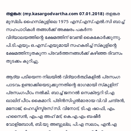
തളങ്കര: (my.kasargodvartha.com 07.01.2018)
തളങ്കര
മുസ്ലിം ഹൈസ്‌കൂളിലെ 1975 എസ്.എസ്.എല്‍.സി ബാച്ച്
സഹപാഠികള്‍ തങ്ങള്‍ക്ക് അക്ഷരം പകര്‍ന്ന
വിദ്യാലയത്തിന്റെ ക്ഷേമത്തിന് വേണ്ടി കൈകോര്‍ക്കുന്നു.
പി.ടി.എയും ഒ.എസ്.എയുമായി സഹകരിച്ച് സ്‌കൂളിന്റെ
ക്ഷേമത്തിനുതകുന്ന പ്രവര്‍ത്തനങ്ങള്‍ക്ക് കഴിഞ്ഞ ദിവസം
തുടക്കം കുറിച്ചു.
ആദ്യ പടിയെന്ന നിലയില്‍ വിദ്യാര്‍ത്ഥികളില്‍ പ്രസംഗ
പാടവം ഉണ്ടാക്കിയെടുക്കുന്നതിന്റെ ഭാഗമായി സ്‌കൂളിന്
പ്രസംഗപീഠം നല്‍കി. ബാച്ച് ജനറല്‍ സെക്രട്ടറി ടി.എ
ഖാലിദ് പീഠം കൈമാറി. പ്രിന്‍സിപ്പല്‍മാരായ വി.വി ചന്ദ്രന്‍,
മനോജ്, ഹെഡ്മിസ്ട്രസ് സി. വിനോദ്, ടി.എ ഷാഫി, എം.
ഹസൈന്‍, എം.എ അഹ് മദ്, കെ.എ.എം ബഷീര്‍
വോളിബോള്‍, ബി.യു അബ്ദുല്ല, പി.എ സലാം, എന്‍.എ