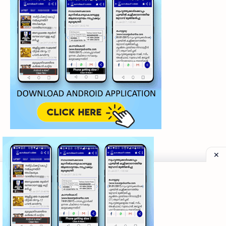
©
2026
‧
My Kasaragod Vartha | LATEST KASARAGOD LOCAL NE
Privacy Policy
|
Grievance Redressal