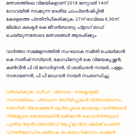
മത്സരത്തിലെ വിജയികളാണ് 2018 ജനുവരി 14ന്
ഗോവയില്‍ നടക്കുന്ന ദേശീയ ചാംപ്യന്‍ഷിപ്പില്‍
കേരളത്തെ പ്രതിനിധീകരിക്കുക. 27ന് രാവിലെ 6.30ന്
ജില്ലാ കലക്ടര്‍ കെ ജീവന്‍ബാബു ഫ്‌ളാഗ് ഓഫ്
ചെയ്യുന്നതോടെ മത്സരങ്ങള്‍ ആരംഭിക്കും.
വാര്‍ത്താ സമ്മേളനത്തില്‍ സംഘാടക സമിതി ചെയര്‍മാന്‍
കെ സതീഷ് നമ്പ്യാര്‍, കോഡിനേറ്റര്‍ കെ വിജയകൃഷ്ണന്‍,
കണ്‍വീന്‍ പി വി ജനാര്‍ദ്ദനന്‍, ടി ശശിധരന്‍ നായര്‍, പള്ളം
നാരായണന്‍, പി പി മാധവന്‍ നായര്‍ സംബന്ധിച്ചു.
(ശ്രദ്ധിക്കുക: ഗൾഫ് - വിനോദം - ടെക്നോളജി -
സാമ്പത്തികം- പ്രAധാന അറിയിപ്പുകൾ-വിദ്യാഭ്യാസം-
തൊഴിൽ വിശേഷങ്ങൾ aഉൾപ്പെടെa മലയാളം വാർത്തകൾ
നിങ്ങളുടെ മൊബൈലിൽ ലഭിക്കാൻ കെവാർത്തയുടെ
പുതിയ ആൻഡ്രോയിഡ് ആപ്പ് ഇവിടെ ക്ലിക്ക് ചെയ്ത്
ഡൗൺലോഡ് ചെയ്യുക. ഉപയോഗിക്കാനും ഷെയർ