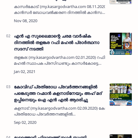
നടത്തി
കാസര്‍കോട്: (my.kasargodvartha.com 08.11.2020) ദേശീയ
കാന്‍സര്‍ ബോധവല്‍ക്കരണ ദിനത്തില്‍ കാന്‍സര്‍
രോഗത്തെക്കുറിച്ചും ചികിത്സാ രീതിയെക്കുറിച്ചും
ബോധവല്‍ക്കരണ സെമിനാര്‍…
എന്‍ എ സുലൈമാന്റെ ചരമ വാര്‍ഷിക
ദിനത്തില്‍ തളങ്കര റഫി മഹല്‍ പ്രാര്‍ത്ഥനാ
സദസ് നടത്തി
തളങ്കര: (my.kasargodvartha.com 02.01.2020) റഫി
മഹല്‍ സ്ഥാപക പ്രസിഡണ്ടും കാസര്‍കോട്ടെ
സാമൂഹിക സാംസ്‌കാരിക രംഗങ്ങളില്‍
നിറസാന്നിധ്യവുമായിരുന്ന എന്‍ എ
സുലൈമാന്റെ (മൗലവി ട്രാവൽസ്)…
കോവിഡ് പ്രതിരോധ പ്രവർത്തനങ്ങളിൽ
പങ്കെടുത്ത റഹ്മാന്‍ കളനാടിനേയും അഹ് മദ്
ഉപ്പിനെയും ഐ എന്‍ എല്‍ ആദരിച്ചു
കളനാട്: (my.kasargodvartha.com 02.09.2020) കോവിഡ്
പ്രതിരോധ പ്രവർത്തനങ്ങളിൽ
നിറസാനിധ്യമായിരുന്ന വാർഡ് മെമ്പർ അബ്ദുർ
റഹ്‌മാൻ കളനാടിനെയും കളനാട് ശാഖ ഐ …
മുട്ടത്തൊടി ഹിദായത്ത് നഗര്‍ സുന്നി