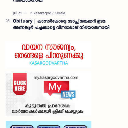
നിര്യാതനായി
Obituary | കാസർകോട്ടെ ടോപ്സ് ബേക്കറി ഉടമ
അണങ്കൂർ പച്ചക്കാട്ടെ വിനയരാജ് നിര്യാതനായി