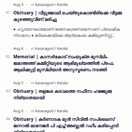
Obituary | വീട്ടുജോലി ചെയ്തുകൊണ്ടിരിക്കെ വീട്ടമ്മ
കുഴഞ്ഞുവീണ് മരിച്ചു
● ഹൃദയാഘാതമാണ് മരണകാരണമെന്നാണ് പ്രാഥമിക
നിഗമനം ● മടിക്കൈയിലെ ആദ്യകാല കമ്യൂണിസ്റ്റ്
പ്രവർത്തകരായ രാമൻ്റെയും ചിരുതേയിയുടെയും
മകളാണ് ● വിവരമറിഞ്ഞ് ജനപ്ര…
Memorial | കാസർകോട് സംയുക്ത മുസ്ലിം
ജമാഅത്ത് കമ്മിറ്റിയുടെ ആഭിമുഖ്യത്തിൽ പ്രഫ.
ആലിക്കുട്ടി മുസ്ലിയാർ അനുസ്മരണം നടത്തി
Obituary | തളങ്കര കടവത്തെ നഫീസ ഹജ്ജുമ്മ
നിര്യാതയായി
Obituary | കർണാടക മുൻ സിവില്‍ സപ്ലൈസ്
ജനറൽ മാനേജർ പി എച്ച് അബ്ദുൽ റഹീം കരിപ്പൊടി