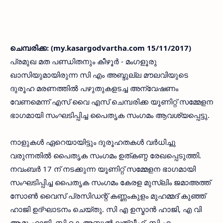
ചെമ്പരിക്ക: (my.kasargodvartha.com 15/11/2017)
പ്രമുഖ മത പണ്ഡിതനും കീഴൂര്‍ - മംഗളൂരു
ഖാസിയുമായിരുന്ന സി എം അബ്ദുല്ല മൗലവിയുടെ
ദുരൂഹ മരണത്തില്‍ പഴുതുകളടച്ച അന്വേഷണം
വേണമെന്ന് എസ് വൈ എസ് ചെമ്പരിക്ക യൂണിറ്റ് സമ്മേളന
ഭാഗമായി സംഘടിപ്പിച്ച പൈതൃക സംഗമം ആവശ്യപ്പെട്ടു.
നാളുകള്‍ ഏറെയായിട്ടും ദുരൂഹതകള്‍ വര്‍ധിച്ചു
വരുന്നതില്‍ പൈതൃക സംഗമം ഉത്കണ്ഠ രേഖപ്പെടുത്തി.
നവംബര്‍ 17 ന് നടക്കുന്ന യൂണിറ്റ് സമ്മേളന ഭാഗമായി
സംഘടിപ്പിച്ച പൈതൃക സംഗമം കേരള മുസ്ലിം ജമാഅത്ത്
സോണ്‍ വൈസ് പ്രസിഡന്റ് കണ്ണംകുളം മുഹമ്മദ് കുഞ്ഞ്
ഹാജി ഉദ്ഘാടനം ചെയ്തു. സി എ ഉസ്മാന്‍ ഹാജി, എ വി
ആമു ഹാജി, സി കെ അബ്ദുല്‍ ലത്വീഫ്, സി എം