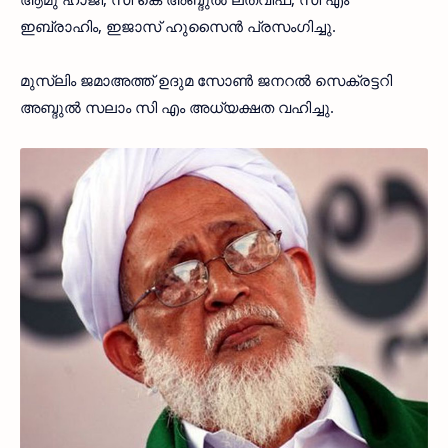
ഇബ്രാഹിം, ഇജാസ് ഹുസൈന്‍ പ്രസംഗിച്ചു.
മുസ്ലിം ജമാഅത്ത് ഉദുമ സോണ്‍ ജനറല്‍ സെക്രട്ടറി
അബ്ദുല്‍ സലാം സി എം അധ്യക്ഷത വഹിച്ചു.