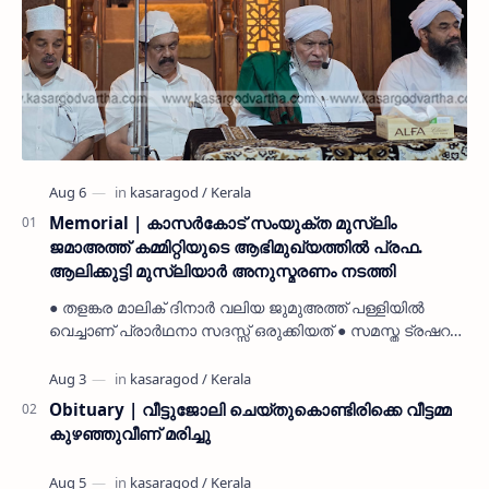
Memorial | കാസർകോട് സംയുക്ത മുസ്ലിം
ജമാഅത്ത് കമ്മിറ്റിയുടെ ആഭിമുഖ്യത്തിൽ പ്രഫ.
ആലിക്കുട്ടി മുസ്ലിയാർ അനുസ്മരണം നടത്തി
● തളങ്കര മാലിക് ദിനാർ വലിയ ജുമുഅത്ത് പള്ളിയിൽ
വെച്ചാണ് പ്രാർഥനാ സദസ്സ് ഒരുക്കിയത് ● സമസ്ത ട്രഷറർ
കൊയ്യോട് ഉമർ മുസ്ലിയാർ പരിപാടിക്ക് നേതൃത്വം
നൽകി കാസ…
Obituary | വീട്ടുജോലി ചെയ്തുകൊണ്ടിരിക്കെ വീട്ടമ്മ
കുഴഞ്ഞുവീണ് മരിച്ചു