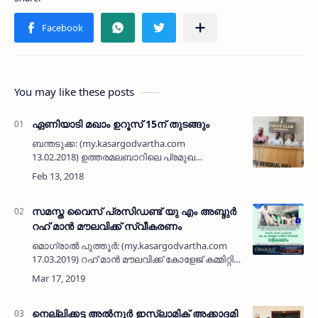
You may like these posts
ഏണിയാടി മഖാം ഉറൂസ് 15ന് തുടങ്ങും
ബന്തടുക്ക: (my.kasargodvartha.com
13.02.2018) ഉത്തരമലബാറിലെ പ്രമുഖ
സിയാറത്ത് കേന്ദ്രമായ ബന്തടുക്ക ഏണിയാടി
മഖാം ഉറൂസ് ഫെബ്രുവരി 15 മുതല്‍ 21 വരെ
നടക്കുമെന്ന് ഭാരവാഹികള്‍ …
സമസ്ത വൈസ് പ്രസിഡണ്ട് യു എം അബ്ദുര്‍
റഹ് മാന്‍ മൗലവിക്ക് സ്വീകരണം
മൊഗ്രാല്‍ പുത്തൂര്‍: (my.kasargodvartha.com
17.03.2019) റഹ് മാന്‍ മൗലവിക്ക് കോളേജ് കമ്മിറ്റി
സ്വീകരണം നല്‍കി. സയ്യിദ് ത്വാഹ ജിഫ് രി
ബാഖവി തങ്ങള്‍ ഉദ്ഘാടനം ചെയ്തു. ഹമീദ് …
നെല്ലിക്കട്ട അല്‍നൂര്‍ ഇസ്ലാമിക് അക്കാദമി