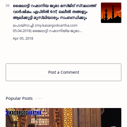
നൂറുല്‍ ഉലമയുമെന്ന് …
മൈലാട്ടി റഹ്മാനിയ ജുമാ മസ്ജിദ് സ്വലാത്ത്
വാര്‍ഷികം ഏപ്രില്‍ 6ന്; ഖലീല്‍ തങ്ങളും
ആലിക്കുട്ടി മുസ്ലിയാരും സംബന്ധിക്കും
പൊയ്‌നാച്ചി: (my.kasargodvartha.com
05.04.2018) മൈലാട്ടി റഹ്മാനിയ്യ ജുമാ
മസ്ജിദില്‍ കട്ടക്കാല്‍ ഉസ്താദിന്റെ നേതൃത്വത്തില്‍
പ്രതിമാസം നടന്നു വരുന്ന സ്വലാത്ത്
മജ്‌ലിസിന്റെ…
Post a Comment
Popular Posts