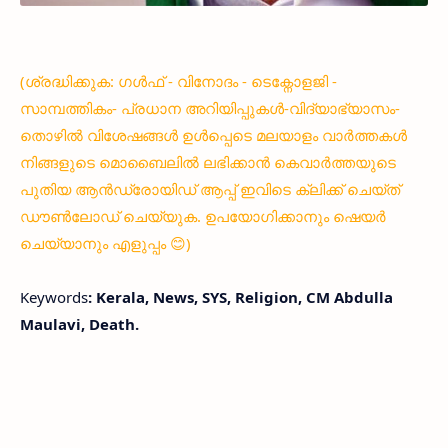
(ശ്രദ്ധിക്കുക: ഗൾഫ് - വിനോദം - ടെക്നോളജി -
സാമ്പത്തികം- പ്രധാന അറിയിപ്പുകൾ-വിദ്യാഭ്യാസം-
തൊഴിൽ വിശേഷങ്ങൾ ഉൾപ്പെടെ മലയാളം വാർത്തകൾ
നിങ്ങളുടെ മൊബൈലിൽ ലഭിക്കാൻ കെവാർത്തയുടെ
പുതിയ ആൻഡ്രോയിഡ് ആപ്പ് ഇവിടെ ക്ലിക്ക് ചെയ്ത്
ഡൗൺലോഡ് ചെയ്യുക. ഉപയോഗിക്കാനും ഷെയർ
ചെയ്യാനും എളുപ്പം 😊)
Keywords
: Kerala, News, SYS, Religion, CM Abdulla
Maulavi, Death.