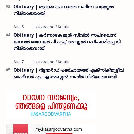
Obituary | തളങ്കര കടവത്തെ നഫീസ ഹജ്ജുമ്മ
നിര്യാതയായി
Obituary | കർണാടക മുൻ സിവില്‍ സപ്ലൈസ്
ജനറൽ മാനേജർ പി എച്ച് അബ്ദുൽ റഹീം കരിപ്പൊടി
നിര്യാതനായി
Obituary | റിട്ടയർഡ് പഞ്ചായത്ത് എക്സിക്യുട്ടീവ്
ഓഫീസർ എം എ അബ്ദുൽ ബഷീർ നിര്യാതനായി