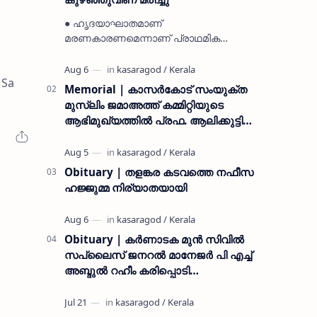
● ഹൃദയാഘാതമാണ്
മരണകാരണമെന്നാണ് പ്രാഥമിക
നിഗമനം ● മടിക്കൈയിലെ ആദ്യകാല
കമ്യൂണിസ്റ്റ് പ്രവർത്തകരായ
 Sa
രാമൻ്റെയും ചിരുതേയിയുടെയും
Memorial | കാസർകോട് സംയുക്ത
മകളാണ് ● വിവരമറിഞ്ഞ് ജനപ്ര…
മുസ്ലിം ജമാഅത്ത് കമ്മിറ്റിയുടെ
ആഭിമുഖ്യത്തിൽ പ്രഫ. ആലിക്കുട്ടി
മുസ്ലിയാർ അനുസ്മരണം നടത്തി
Obituary | തളങ്കര കടവത്തെ നഫീസ
ഹജ്ജുമ്മ നിര്യാതയായി
Obituary | കർണാടക മുൻ സിവില്‍
സപ്ലൈസ് ജനറൽ മാനേജർ പി എച്ച്
അബ്ദുൽ റഹീം കരിപ്പൊടി
നിര്യാതനായി