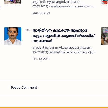
കളനാട്: (my.kasargodvartha.com
07.03.2021) അയ്യങ്കോലിലെ പരേതനായ
.09.2020) കാസർകോട്
അബ്ദുൽ ഖാദറിന്റെ ഭാര്യ ബീഫാത്വിമ (99)
നിര്യാതയായി. മക്കൾ: കെ എ അബ്ദുല്ല
ഹാജി, മുഹമ്മദ് മേൽപറമ്പ്, അബ്ബാസ്
കളനാട…
അതിജീവന കാലത്തെ ആഹ്‌ളാദ
കൂട്ടം. ബളാലിൽ നാട്ടരങ്ങ് ക്യാമ്പിന്
തുടക്കമായി
പട്‌ള
വെള്ളരിക്കുണ്ട്: (my.kasargodvartha.com
ം
10.02.2021) അതിജീവന കാലത്തെ ആഹ്‌ളാദ
കൂട്ടം. മലയോര മേഖലയിലെ കുട്ടികൾക്കായി
സമഗ്ര ശിക്ഷ കേരള, ചിറ്റാരിക്കാൽ ബി ആർ
സി സംഘടിപ്പിക്കുന്ന പഞ്ചദിന …
Post a Comment