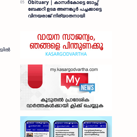
Obituary | കാസർകോട്ടെ ടോപ്സ്
ബേക്കറി ഉടമ അണങ്കൂർ പച്ചക്കാട്ടെ
വിനയരാജ് നിര്യാതനായി
യില്‍