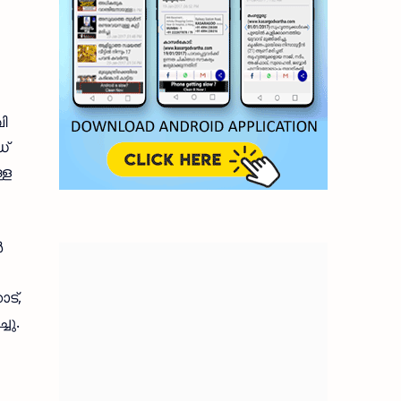
ി
ഡ്
്ള
‍
ട്,
ചു.