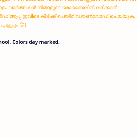
ളം വാർത്തകൾ നിങ്ങളുടെ മൊബൈലിൽ ലഭിക്കാൻ
 ആപ്പ് ഇവിടെ ക്ലിക്ക് ചെയ്ത് ഡൗൺലോഡ് ചെയ്യുക.
ളുപ്പം 😊)
chool, Colors day marked.