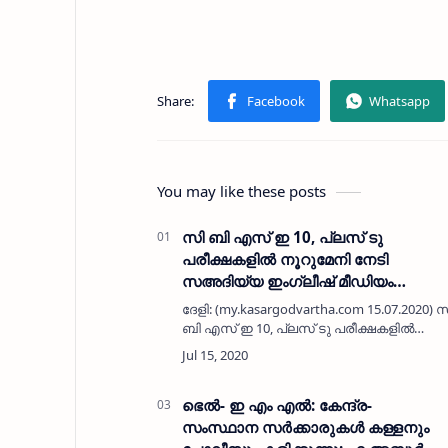
You may like these posts
സി ബി എസ് ഇ 10, പ്ലസ് ടു
പരീക്ഷകളില്‍ നൂറുമേനി നേടി
സഅദിയ്യ ഇംഗ്ലീഷ് മീഡിയം
സ്‌കൂള്‍
ദേളി: (my.kasargodvartha.com 15.07.2020) 
ബി എസ് ഇ 10, പ്ലസ് ടു പരീക്ഷകളില്‍
സഅദിയ ഇംഗ്ലീഷ് മീഡിയം സ്‌കൂളിന്
നൂറുശതമാനം വിജയം. തുടര്‍ച്ചയായ 26
വര്‍ഷമാണ് പത്താം ക…
ഭെൽ- ഇ എം എൽ: കേന്ദ്ര-
സംസ്ഥാന സർക്കാരുകൾ കള്ളനും