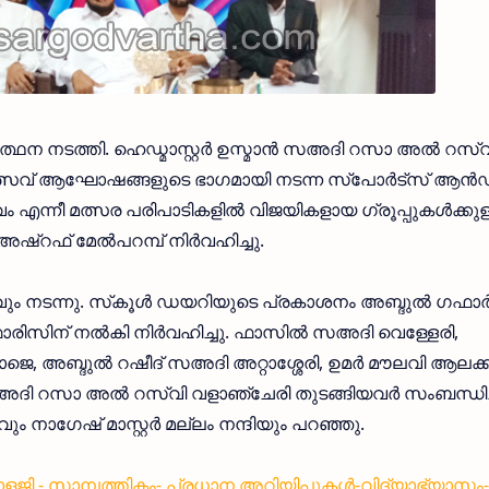
ഥന നടത്തി. ഹെഡ്മാസ്റ്റര്‍ ഉസ്മാന്‍ സഅദി റസാ അല്‍ റസ്വ
്സവ് ആഘോഷങ്ങളുടെ ഭാഗമായി നടന്ന സ്പോര്‍ട്സ് ആന്‍
എന്നീ മത്സര പരിപാടികളില്‍ വിജയികളായ ഗ്രൂപ്പുകള്‍ക്കുള
്റഫ് മേല്‍പറമ്പ് നിര്‍വഹിച്ചു.
ും നടന്നു. സ്‌കൂള്‍ ഡയറിയുടെ പ്രകാശനം അബ്ദുല്‍ ഗഫാര്
ാരിസിന് നല്‍കി നിര്‍വഹിച്ചു. ഫാസില്‍ സഅദി വെള്ളേരി,
െ, അബ്ദുല്‍ റഷീദ് സഅദി അറ്റാശ്ശേരി, ഉമര്‍ മൗലവി ആലക്കാ
അദി റസാ അല്‍ റസ്വി വളാഞ്ചേരി തുടങ്ങിയവര്‍ സംബന്ധിച്
ും നാഗേഷ് മാസ്റ്റര്‍ മല്ലം നന്ദിയും പറഞ്ഞു.
്നോളജി - സാമ്പത്തികം- പ്രധാന അറിയിപ്പുകൾ-വിദ്യാഭ്യാസം-