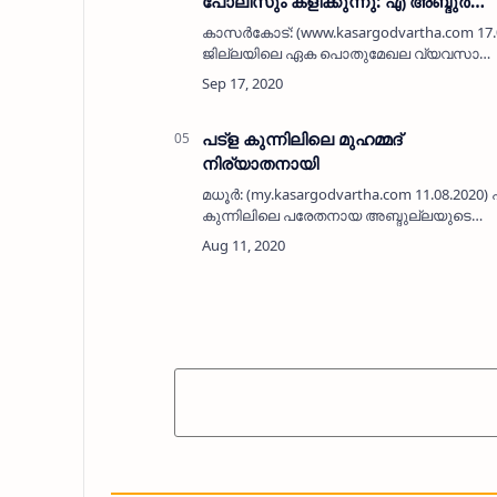
പോലീസും കളിക്കുന്നു: എ അബ്ദുർ
റഹ്‌മാൻ
കാസർകോട്: (www.kasargodvartha.com 17
ജില്ലയിലെ ഏക പൊതുമേഖല വ്യവസായ
സ്ഥാപനമായ ഭെൽ- ഇഎംഎല്ലിന്റെ
കാര്യത്തിൽ കേന്ദ്രം ഭരിക്കുന്ന ബി ജെ പി
സർക്കാരും സ…
പട്‌ള കുന്നിലിലെ മുഹമ്മദ്
നിര്യാതനായി
മധൂര്‍: (my.kasargodvartha.com 11.08.2020) 
കുന്നിലിലെ പരേതനായ അബ്ദുല്ലയുടെ
മകന്‍ മുഹമ്മദ് (54) നിര്യാതനായി. അസുഖ
മൂലം കിടപ്പിലായിരുന്നു. പട്‌ള കുന്നില…