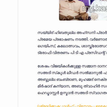
സയ്യിദ് ഹിബതുല്ല അഹ്സനി പ്രാര്‍ത്
പ്രമേയ പ്രഭാഷണം നടത്തി. വര്‍ണോത
ഗെയിംസ്, കലോത്സവം, ശാസ്ത്രോത്സവം 
ട്രോഫി വിതരണം പി ടി എ പ്രസിഡന്റ് അഷ
ശേഷം വിജയികള്‍ക്കുള്ള സമ്മാന ദാനവ
സഅദി സ്‌കൂള്‍ ലീഡര്‍ സല്‍മാനുല്‍ ഫ
അബ്ദുല്ല ബംബ്രാണ, മുഹമ്മദ് നെക്രാജ
മിര്‍ഷാദ് കന്യാന, അബൂ ത്വാഹിര്‍ സ
ഹെഡ്മാസ്റ്റര്‍ ഉസ്മാന്‍ സഅദി സ്വാഗതവ
(ശ്രദ്ധിക്കുക: ഗൾഫ് - വിനോദം - ടെക