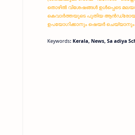
തൊഴിൽ വിശേഷങ്ങൾ ഉൾപ്പെടെ മലയാ
കെവാർത്തയുടെ പുതിയ ആൻഡ്രോയിഡ്
ഉപയോഗിക്കാനും ഷെയർ ചെയ്യാനും എ
Keywords
: Kerala, News, Sa adiya S