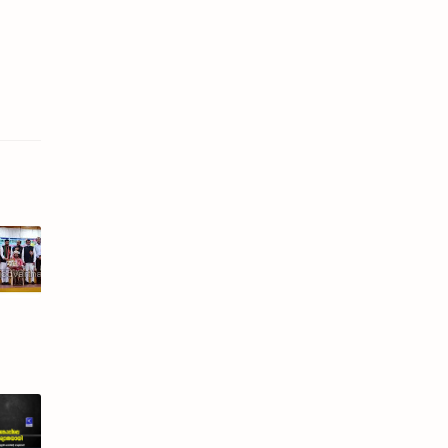
ാധ്യമമേഖലയെ