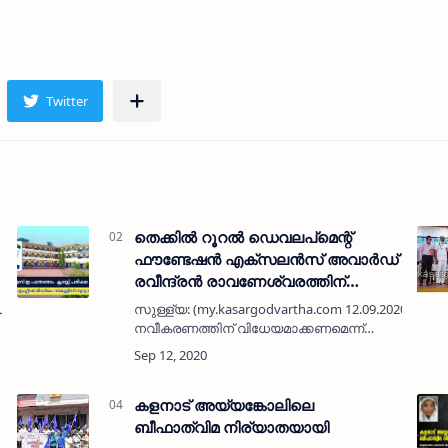
തെക്കില്‍ റൂറല്‍ ഡെവലപ്‌മെന്റ്
ഫൗണ്ടേഷന്‍ എക്‌സലന്‍സ് അവാര്‍ഡ്
രവീന്ദ്രന്‍ രാവണേശ്വരത്തിന്
സമ്മാനിച്ചു
സി
സുള്ള്യ: (my.kasargodvartha.com 12.09.2020) മ
നവീകരണത്തിന് വിധേയമാക്കണമെന്ന്
കര്‍ണാടക കെ പി സി സി വര്‍ക്കിംഗ്
പ്രസിഡന്റ് സലിം അഹ് മദ്. സുള്ള്യയില്‍
തെക്…
കളനാട് അയ്യങ്കോലിലെ
ബീഫാത്വിമ നിര്യാതയായി