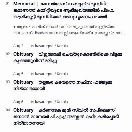
Memorial | കാസർകോട് സംയുക്ത മുസ്ലിം
ജമാഅത്ത് കമ്മിറ്റിയുടെ ആഭിമുഖ്യത്തിൽ പ്രഫ.
ആലിക്കുട്ടി മുസ്ലിയാർ അനുസ്മരണം നടത്തി
● തളങ്കര മാലിക് ദിനാർ വലിയ ജുമുഅത്ത് പള്ളിയിൽ
വെച്ചാണ് പ്രാർഥനാ സദസ്സ് ഒരുക്കിയത് ● സമസ്ത ട്രഷറർ
കൊയ്യോട് ഉമർ മുസ്ലിയാർ പരിപാടിക്ക് നേതൃത്വം
നൽകി കാസ…
Obituary | വീട്ടുജോലി ചെയ്തുകൊണ്ടിരിക്കെ വീട്ടമ്മ
കുഴഞ്ഞുവീണ് മരിച്ചു
Obituary | തളങ്കര കടവത്തെ നഫീസ ഹജ്ജുമ്മ
നിര്യാതയായി
Obituary | കർണാടക മുൻ സിവില്‍ സപ്ലൈസ്
ജനറൽ മാനേജർ പി എച്ച് അബ്ദുൽ റഹീം കരിപ്പൊടി
നിര്യാതനായി