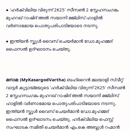
● 'ഹർക്വിലിയ വിരുന്ന് 2K25' സീസൺ 2 സ്നേഹസംഗമം
മുഹറഖ് റാഷിദ് അൽ സയാനി മജ്ലിസ് ഹാളിൽ
വർണാഭമായ പൊതുപരിപാടിയോടെ നടന്നു.
● ഇന്ത്യൻ സ്കൂൾ വൈസ് ചെയർമാൻ ഡോ.മുഹമ്മദ്
ഫൈസൽ ഉദ്ഘാടനം ചെയ്തു.
മനാമ: (MyKasargodVartha)
ബഹ്‌റൈൻ മലയാളി സ്വീറ്റ്
വാട്ടർ കൂട്ടായ്മയുടെ 'ഹർക്വിലിയ വിരുന്ന് 2K25' സീസൺ
2 സ്നേഹസംഗമം മുഹറഖ് റാഷിദ് അൽ സയാനി മജ്ലിസ്
ഹാളിൽ വർണാഭമായ പൊതുപരിപാടിയോടെ നടന്നു.
ഇന്ത്യൻ സ്കൂൾ വൈസ് ചെയർമാൻ ഡോ.മുഹമ്മദ്
ഫൈസൽ ഉദ്ഘാടനം ചെയ്തു. ഹർക്വിലിയ ഫെസ്റ്റ്
സംഘാടക സമിതി ചെയർമാൻ എം.കെ അബ്ദുൾ റഹ്മാൻ