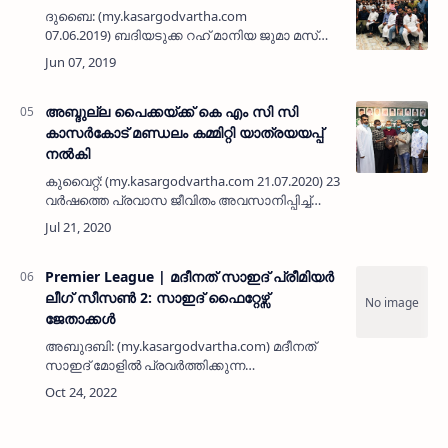
ദുബൈ: (my.kasargodvartha.com
07.06.2019) ബദിയടുക്ക റഹ് മാനിയ ജുമാ മസ്ജിദ്
യു എ ഇ കമ്മിറ്റിയുടെ ആഭിമുഖ്യത്തില്‍
ദുബൈയില്‍ ഈദ് സംഗമം നടത്തി. ദേര മംഗളൂര്‍
എംപയര്‍ ഹോട്ടലില്…
അബ്ദുല്ല പൈക്കയ്ക്ക് കെ എം സി സി
കാസര്‍കോട് മണ്ഡലം കമ്മിറ്റി യാത്രയയപ്പ്
നല്‍കി
കുവൈറ്റ്: (my.kasargodvartha.com 21.07.2020) 23
വര്‍ഷത്തെ പ്രവാസ ജീവിതം അവസാനിപ്പിച്ച്
നാട്ടിലേക്ക് സ്ഥിര താമസത്തിന് പോകുന്ന
മണ്ഡലം പ്രവര്‍ത്തക സമിതി അംഗം അബ്ദുല്ല…
Premier League | മദീനത് സാഇദ് പ്രീമിയർ
ലീഗ് സീസൺ 2: സാഇദ് ഫൈറ്റേഴ്സ്
ജേതാക്കൾ
അബുദബി: (my.kasargodvartha.com) മദീനത്
സാഇദ് മോളില്‍ പ്രവര്‍ത്തിക്കുന്ന
സ്ഥാപനങ്ങളിലെ ജീവനക്കാരും നടത്തിപ്പുകാരും
അണിനിരന്ന മദീനത് സാഇദ് പ്രീമിയര്‍ ലീഗ്
ക്രികറ്റ് ടൂർണമെന്റിൽ (എംപ…