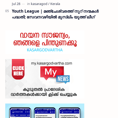
Youth League | മഞ്ചേശ്വരത്ത് നൂറ് നന്മകൾ
പദ്ധതി; സേവനവഴിയിൽ മുസ്ലിം യൂത്ത് ലീഗ്