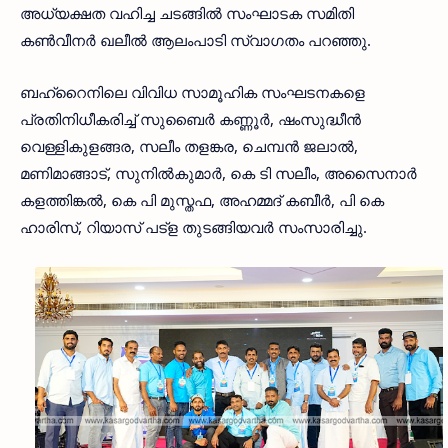
അധ്യക്ഷത വഹിച്ച ചടങ്ങിൽ സംഘാടക സമിതി
കൺവീനർ ഖലീൽ ആലംപാടി സ്വാഗതം പറഞ്ഞു.
ബഹ്‌റൈനിലെ വിവിധ സാമൂഹിക സംഘടനകളെ
പ്രതിനിധീകരിച്ച് സുബൈർ കണ്ണൂർ, ഷംസുദ്ധീൻ
വെള്ളികുളങ്ങര, സലീം തളങ്കര, ചെമ്പൻ ജലാൽ,
മണിമാങ്ങാട്, സുനിൽകുമാർ, കെ ടി സലീം, അസൈനാർ
കളത്തിങ്കൽ, കെ പി മുസ്തഫ, അഹമ്മദ് കബീർ, പി കെ
ഹാരിസ്, റിയാസ് പട്ള തുടങ്ങിയവർ സംസാരിച്ചു.