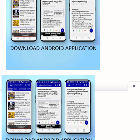
©
2026
‧
My Kasaragod Vartha | LATEST KASARAGOD LOCAL NE
Privacy Policy
|
Grievance Redressal