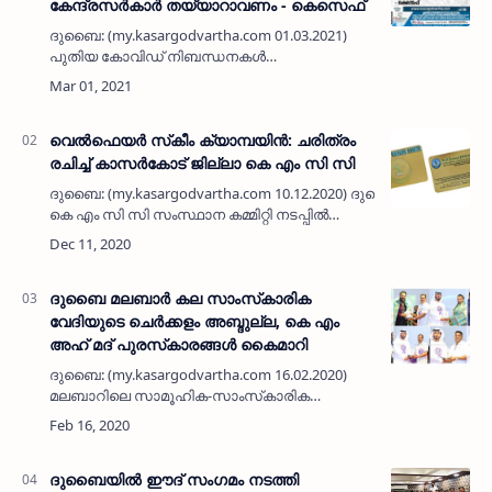
കേന്ദ്രസർകാർ തയ്യാറാവണം - കെസെഫ്
ദുബൈ: (my.kasargodvartha.com 01.03.2021)
പുതിയ കോവിഡ് നിബന്ധനകൾ
കേന്ദ്രസർകാരിന്റെ ധിക്കാരപരമായ
നടപടിയാണെന്നും പ്രവാസികളെ
ദുരിതത്തിലാക്കുന്ന നടപടികൾ
പുനഃപരിശോധിക്കാൻ സർകാർ തയ്യാറാവണ…
വെല്‍ഫെയര്‍ സ്‌കീം ക്യാമ്പയിന്‍: ചരിത്രം
രചിച്ച് കാസര്‍കോട് ജില്ലാ കെ എം സി സി
ദുബൈ: (my.kasargodvartha.com 10.12.2020) ദുബൈ
കെ എം സി സി സംസ്ഥാന കമ്മിറ്റി നടപ്പില്‍
വരുത്തിയ ജനസേവന പദ്ധതിയായ വെല്‍ഫയര്‍
സ്‌കീമിലേക്ക് പുതിയ അംഗങ്ങളെ ചേര്‍ക്ക…
ദുബൈ മലബാര്‍ കല സാംസ്‌കാരിക
വേദിയുടെ ചെര്‍ക്കളം അബ്ദുല്ല, കെ എം
അഹ് മദ് പുരസ്‌കാരങ്ങള്‍ കൈമാറി
ദുബൈ: (my.kasargodvartha.com 16.02.2020)
മലബാറിലെ സാമൂഹിക-സാംസ്‌കാരിക
രംഗങ്ങളില്‍ നവോത്ഥാനപരമായ സ്വാധീനം
ചെലുത്തിയ വ്യക്തിത്വങ്ങളാണ് മുന്‍ മന്ത്രി
ചെര്‍ക്കളം അബ്ദുല്ലയും മാധ്യമ പ…
ദുബൈയില്‍ ഈദ് സംഗമം നടത്തി