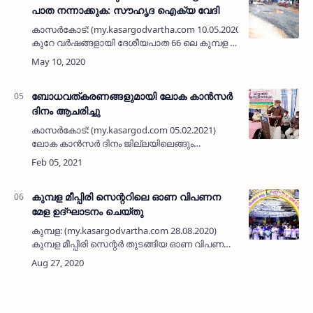
പാത നന്നാക്കുക: സൗഹൃദ ഐക്യ വേദി
കാസര്‍കോട്: (my.kasargodvartha.com 10.05.2020) കഴിഞ്ഞ
കുറേ വര്‍ഷങ്ങളായി ദേശീയപാത 66 ലെ കുമ്പള -
കാസര്‍കോട് ഭാഗം മഴക്കാലത്തു സ്ഥിരമായി
പൊട്ടിപ്പൊളിഞ്ഞ് വന്‍ ഗര്‍ത്ത…
ബോധവത്കരണങ്ങളുമായി ലോക കാന്‍സര്‍
ദിനം ആചരിച്ചു
കാസര്‍കോട്: (my.kasargod.com 05.02.2021)
ലോക കാന്‍സര്‍ ദിനം ജില്ലയിലെങ്ങും
ബോധവത്കരണ പരിപാടികളുമായി ആചരിച്ചു.
ആരോഗ്യ കുടുംബക്ഷേമ വകുപ്പിന്റെയും ജില്ലാ
മെഡികല്‍ ഓഫീസിന്റെയും ആഭിമുഖ്…
കുമ്പള മീപ്പിരി സെന്ററിലെ ഓണ വിപണന
മേള ഉദ്ഘാടനം ചെയ്തു
കുമ്പള: (my.kasargodvartha.com 28.08.2020)
കുമ്പള മീപ്പിരി സെന്റർ തുടങ്ങിയ ഓണ വിപണന
മേള ഉദ്ഘാടനം രാജ്മോഹൻ ഉണ്ണിത്താൻ
എംപി ഉദ്ഘാടനം ചെയ്തു. ഓണം പ്രമാണിച്ച്
കുമ്പ…