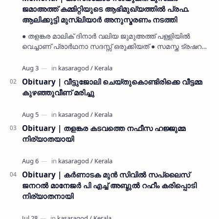
ജമാഅത്ത് കമ്മിറ്റിയുടെ ആഭിമുഖ്യത്തിൽ പ്രഫ.
ആലിക്കുട്ടി മുസ്ലിയാർ അനുസ്മരണം നടത്തി
● തളങ്കര മാലിക് ദിനാർ വലിയ ജുമുഅത്ത് പള്ളിയിൽ
വെച്ചാണ് പ്രാർഥനാ സദസ്സ് ഒരുക്കിയത് ● സമസ്ത ട്രഷറർ
കൊയ്യോട് ഉമർ മുസ്ലിയാർ പരിപാടിക്ക് നേതൃത്വം
നൽകി കാസ…
Obituary | വീട്ടുജോലി ചെയ്തുകൊണ്ടിരിക്കെ വീട്ടമ്മ
കുഴഞ്ഞുവീണ് മരിച്ചു
Obituary | തളങ്കര കടവത്തെ നഫീസ ഹജ്ജുമ്മ
നിര്യാതയായി
Obituary | കർണാടക മുൻ സിവില്‍ സപ്ലൈസ്
ജനറൽ മാനേജർ പി എച്ച് അബ്ദുൽ റഹീം കരിപ്പൊടി
നിര്യാതനായി