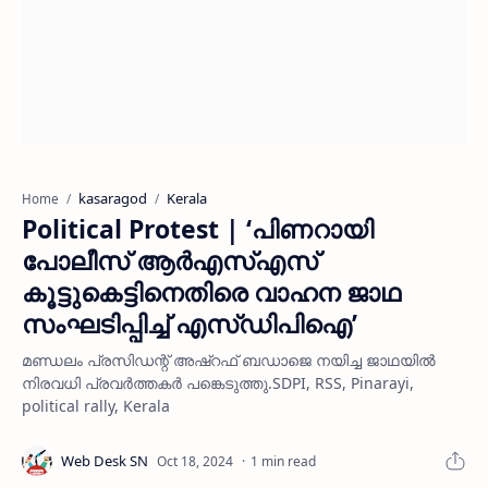
kasaragod
Kerala
Home
Political Protest | ‘പിണറായി
പോലീസ് ആർഎസ്എസ്
കൂട്ടുകെട്ടിനെതിരെ വാഹന ജാഥ
സംഘടിപ്പിച്ച് എസ്ഡിപിഐ’
മണ്ഡലം പ്രസിഡന്റ് അഷ്‌റഫ് ബഡാജെ നയിച്ച ജാഥയിൽ
നിരവധി പ്രവർത്തകർ പങ്കെടുത്തു.SDPI, RSS, Pinarayi,
political rally, Kerala
1 min read