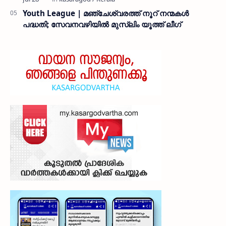
Youth League | മഞ്ചേശ്വരത്ത് നൂറ് നന്മകൾ
പദ്ധതി; സേവനവഴിയിൽ മുസ്ലിം യൂത്ത് ലീഗ്