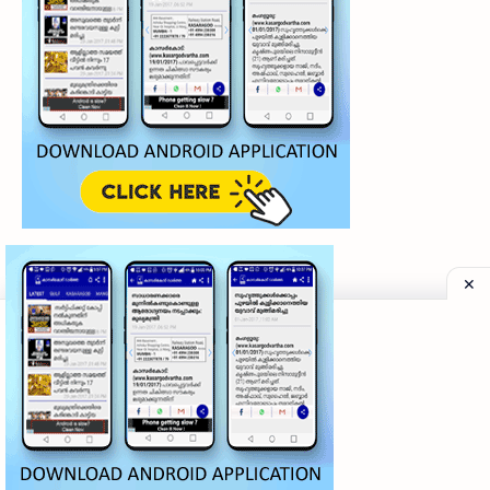
©
2026
‧
My Kasaragod Vartha | LATEST KASARAGOD LOCAL NE
Privacy Policy
|
Grievance Redressal