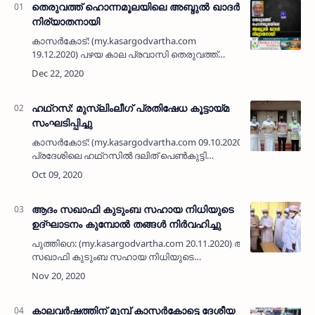
തെരുവത്ത് ഹൊന്നമൂലയിലെ അബ്ദുല്‍ ഖാദര്‍
നിര്യാതനായി
കാസര്‍കോട്: (my.kasargodvartha.com
19.12.2020) പഴയ കാല പ്രവാസി തെരുവത്ത്
ഹൊന്നമൂലയിലെ അബ്ദുല്‍ ഖാദര്‍ (75)
നിര്യാതനായി. ഭാര്യ: സുഹ്‌റ. മക്കള്‍: മന്‍സൂര്‍,
ഇബ്‌റാഹിം,…
ഹഥ്റസ്: മുസ്ലിംലീഗ് പ്രതിഷേധ കൂട്ടായ്മ
സംഘടിപ്പിച്ചു
കാസർകോട്: (my.kasargodvartha.com 09.10.2020) ഉത്തർ
പ്രദേശിലെ ഹഥ്റസിൽ ദലിത് പെൺകുട്ടി
കൊല്ലപ്പെട്ട സംഭവത്തിൽ മുസ്ലിംലീഗ്
രാജ്യവ്യാപകമായി നടത്തുന്ന
പ്രക്ഷോഭത്തിന്റെ ഭാ…
ആദം സഖാഫി കുടുംബ സഹായ നിധിയുടെ
ഉദ്ഘാടനം കുമ്പോല്‍ തങ്ങള്‍ നിര്‍വഹിച്ചു
പുത്തിഗെ: (my.kasargodvartha.com 20.11.2020) ആദം
സഖാഫി കുടുംബ സഹായ നിധിയുടെ
ഉദ്ഘാടനം സയ്യിദ് കെ എസ് ആറ്റക്കോയ
തങ്ങള്‍ കുമ്പോല്‍, ഉളുവാര്‍ എയറോസോഫ്റ്റ്
അബ്ദുല്ല ഹാജിയ…
കാലവര്‍ഷത്തിന് മുമ്പ് കാസര്‍കോട്ടെ ദേശീയ