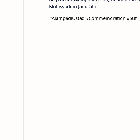
Muhiyyuddin Jama'ath
#AlampadiUstad #Commemoration #Sufi #K