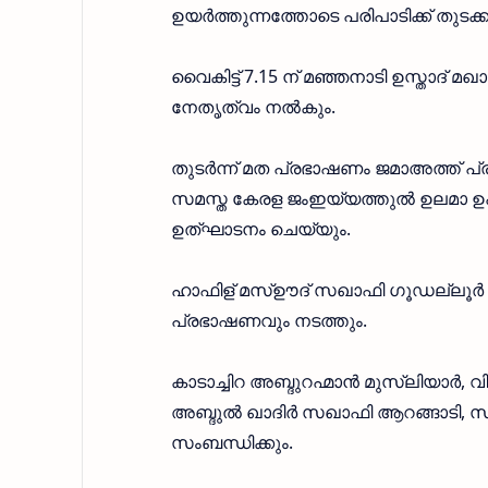
ഉയർത്തുന്നത്തോടെ പരിപാടിക്ക് തുടക്
വൈകിട്ട് 7.15 ന് മഞ്ഞനാടി ഉസ്താദ്
നേതൃത്വം നൽകും.
തുടർന്ന് മത പ്രഭാഷണം ജമാഅത്ത് 
സമസ്ത കേരള ജംഇയ്യത്തുൽ ഉലമാ ഉ
ഉത്ഘാടനം ചെയ്യും.
ഹാഫിള് മസ്ഊദ് സഖാഫി ഗൂഡല്ലൂർ
പ്രഭാഷണവും നടത്തും.
കാടാച്ചിറ അബ്ദുറഹ്മാൻ മുസ്‌ലിയാർ,
അബ്ദുൽ ഖാദിർ സഖാഫി ആറങ്ങാടി,
സംബന്ധിക്കും.