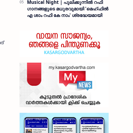
Musical Night | പുലിക്കുന്നിൽ റഫി
ഗാനങ്ങളുടെ മധുരവുമായി 'മെഹ്ഫിൽ
എ ശാം റഫി കേ നാം' ശ്രദ്ധേയമായി
ദ്