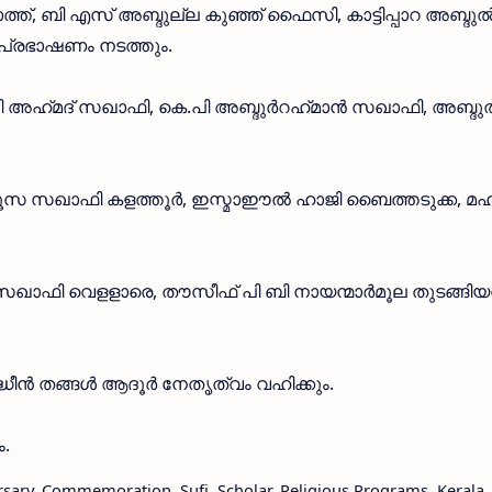
ത്ത്, ബി എസ് അബ്ദുല്ല കുഞ്ഞ് ഫൈസി, കാട്ടിപ്പാറ അബ്ദു
്രഭാഷണം നടത്തും.
പി അഹ്‌മദ് സഖാഫി, കെ.പി അബ്ദുർറഹ്‌മാൻ സഖാഫി, അബ്ദ
സ സഖാഫി കളത്തൂർ, ഇസ്മാഈൽ ഹാജി ബൈത്തടുക്ക, മഹ്‌
സഖാഫി വെളളാരെ, തൗസീഫ് പി ബി നായന്മാർമൂല തുടങ്ങി
ുദ്ധീൻ തങ്ങൾ ആദൂർ നേതൃത്വം വഹിക്കും.
.
sary, Commemoration, Sufi, Scholar, Religious Programs, Kerala, 