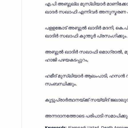
എ.പി അബ്ദുല്ല മുസ്‌ലിയാർ മാണിക്കോ
ഖാദർ സഖാഫി എന്നിവർ അനുസ്മരണ പ
പളളങ്കോട് അബ്ദുൽ ഖാദിർ മദനി, കെ.
ഖാദിർ സഖാഫി കുന്തൂർ പ്രസംഗിക്കും.
അബ്ദുൽ ഖാദിർ സഖാഫി മൊഗ്രാൽ, മൂ
ഹാജി പഴയകടപ്പുറം,
ഹമീദ് മുസ്‌ലിയാർ ആലംപാടി, ഹസൻ 
സംബന്ധിക്കും.
കൂട്ടുപ്രാർത്ഥനയ്ക്ക് സയ്യിദ് ജലാല
അന്നദാനത്തോടെ പരിപാടി സമാപിക്കും
Keywords:
Alampadi Ustad, Death Anniver