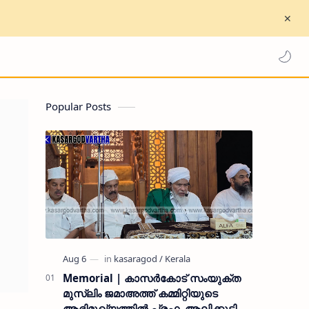
Popular Posts
Memorial | കാസർകോട് സംയുക്ത
മുസ്ലിം ജമാഅത്ത് കമ്മിറ്റിയുടെ
ആഭിമുഖ്യത്തിൽ പ്രഫ. ആലിക്കുട്ടി