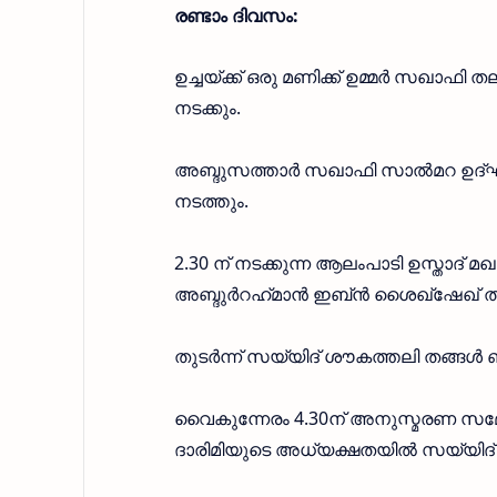
രണ്ടാം ദിവസം:
ഉച്ചയ്ക്ക് ഒരു മണിക്ക് ഉമ്മർ സഖാ
നടക്കും.
അബ്ദുസത്താർ സഖാഫി സാൽമറ ഉദ്
നടത്തും.
2.30 ന് നടക്കുന്ന ആലംപാടി ഉസ്താദ് 
അബ്ദുർറഹ്‌മാൻ ഇബ്ൻ ശൈഖ്ഷേഖ് ത
തുടർന്ന് സയ്യിദ് ശൗകത്തലി തങ്ങൾ 
വൈകുന്നേരം 4.30ന് അനുസ്മരണ സമ്മേ
ദാരിമിയുടെ അധ്യക്ഷതയിൽ സയ്യി