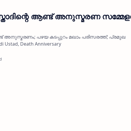
്താദിന്റെ ആണ്ട് അനുസ്മരണ സമ്മേ
്ട് അനുസ്മരണം; പഴയ കടപ്പുറം മഖാം പരിസരത്ത്; പ്രമുഖ
i Ustad, Death Anniversary
d