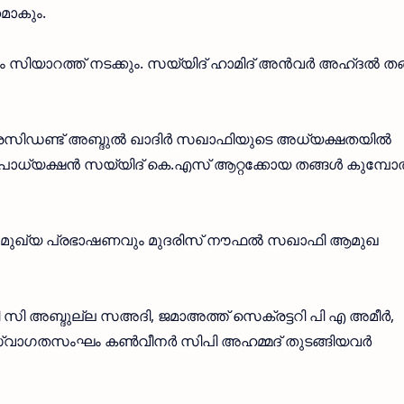
കമാകും.
 മഖാം സിയാറത്ത് നടക്കും. സയ്യിദ് ഹാമിദ് അൻവർ അഹ്ദൽ ത
പ്രസിഡണ്ട് അബ്ദുൽ ഖാദിർ സഖാഫിയുടെ അധ്യക്ഷതയിൽ
പാധ്യക്ഷൻ സയ്യിദ് കെ.എസ് ആറ്റക്കോയ തങ്ങൾ കുമ്പ
 മുഖ്യ പ്രഭാഷണവും മുദരിസ് നൗഫൽ സഖാഫി ആമുഖ
 വി സി അബ്ദുല്ല സഅദി, ജമാഅത്ത് സെക്രട്ടറി പി എ അമീർ,
 സ്വാഗതസംഘം കൺവീനർ സിപി അഹമ്മദ് തുടങ്ങിയവർ