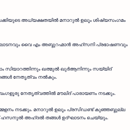
ഫി തലക്കിയുടെ അധ്യക്ഷതയിൽ മനാറുൽ ഉലൂം ശിഷ്യസംഗമം
ഘാടനവും വൈ എം അബ്ദുറഹ്മാൻ അഹ്സനി പ്രഭാഷണവും
മഖാം സിയാറത്തിന്നും ഖത്മുൽ ഖുർആനിന്നും സയ്യിദ്
ങ്ങൾ നേതൃത്വം നൽകും.
ബംഗളൂരു നേതൃത്വത്തിൽ മൗലിദ് പാരായണം നടക്കും.
ളനം നടക്കും. മനാറുൽ ഉലൂം പ്രസിഡണ്ട് കുഞ്ഞബ്ദുല്ല
ദ് ഹസനുൽ അഹ്ദൽ തങ്ങൾ ഉദ്ഘാടനം ചെയ്യും.