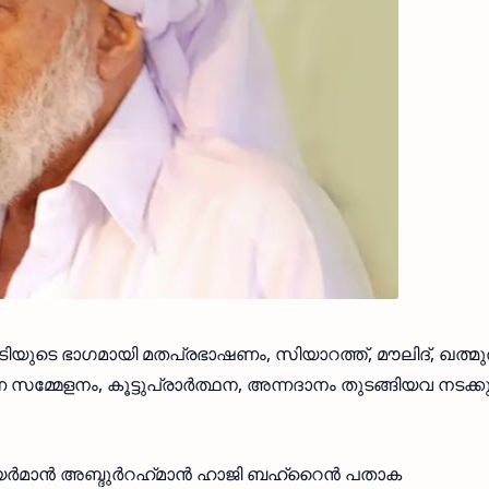
പാടിയുടെ ഭാഗമായി മതപ്രഭാഷണം, സിയാറത്ത്, മൗലിദ്, ഖത്മ
മേളനം, കൂട്ടുപ്രാർത്ഥന, അന്നദാനം തുടങ്ങിയവ നടക്കു
 ചെയർമാൻ അബ്ദുർറഹ്‌മാൻ ഹാജി ബഹ്റൈൻ പതാക