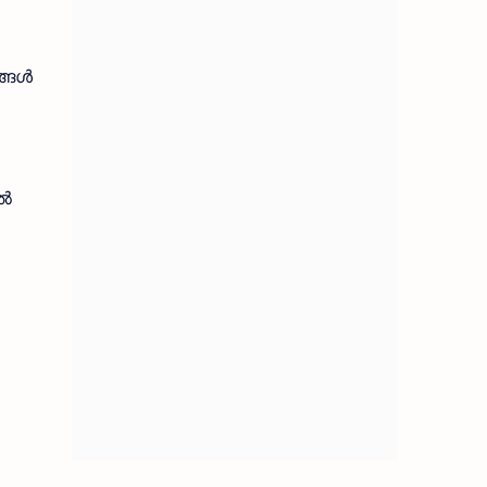
ങ്ങൾ
ോൽ