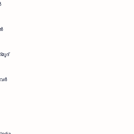
ൽ
ുൽ
മൂദ്
യവർ
India,