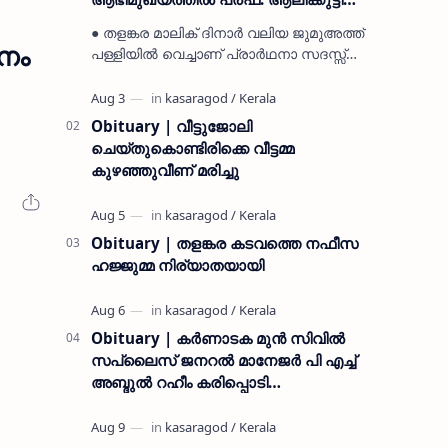
മുസ്ലിയാർ അനുസ്മരണം നടത്തി
● തളങ്കര മാലിക് ദിനാർ വലിയ ജുമുഅത്ത്
ളനം
പള്ളിയിൽ വെച്ചാണ് പ്രാർഥനാ സദസ്സ്
ഒരുക്കിയത് ● സമസ്ത ട്രഷറർ കൊയ്യോട്
ഉമർ മുസ്ലിയാർ പരിപാടിക്ക് നേതൃത്വം
നൽകി കാസ…
Obituary | വീട്ടുജോലി
ചെയ്തുകൊണ്ടിരിക്കെ വീട്ടമ്മ
കുഴഞ്ഞുവീണ് മരിച്ചു
Obituary | തളങ്കര കടവത്തെ നഫീസ
ഹജ്ജുമ്മ നിര്യാതയായി
Obituary | കർണാടക മുൻ സിവില്‍
സപ്ലൈസ് ജനറൽ മാനേജർ പി എച്ച്
അബ്ദുൽ റഹീം കരിപ്പൊടി
നിര്യാതനായി