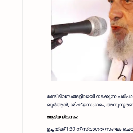
രണ്ട് ദിവസങ്ങളിലായി നടക്കുന്ന പരി
ഖുർആൻ, ശിഷ്യസംഗമം, അനുസ്മരണ സമ്
ആദ്യ ദിവസം:
ഉച്ചയ്ക്ക് 1:30 ന് സ്വാഗത സംഘം