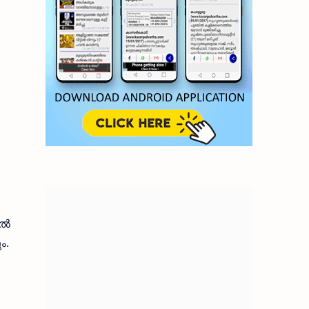
ുൽ
ം.