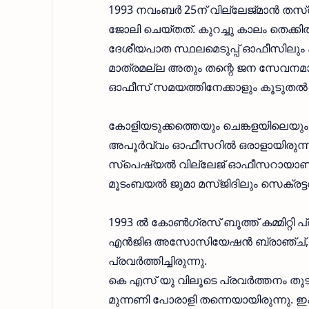
1993 നവംബർ 25ന് വില്ലേജ്‌മാൻ തസ്‌
ജോലി ചെയ്ത‌ത്‌. കുറച്ചു കാലം തെക്ക
ദേശീയപാത സ്ഥലമെടുപ്പ് ഓഫീസിലും പ
മാത്രമല്ല അതും തന്റെ ജന സേവനമാ
ഓഫീസ് സമയത്തിനേക്കാളും കൂടുതൽ അവ
കോളിയടുക്കത്തെയും ചെങ്കളയിലെയും മുഴ
അപൂർവ്വം ഓഫീസറിൽ ഒരാളായിരുന്നു
സ്പെഷ്യൽ വില്ലേജ് ഓഫീസറായാണ് വിര
മൂടംബയൽ ജുമാ മസ്ജിദിലും സെക്രട്ടറിയാ
1993 ൽ കോൺഗ്രസ് ബൂത്ത് കമ്മിറ്റി 
എൻജിഒ അസോസിയേഷൻ ബ്രാഞ്ച്, ജില്ല
പ്രവർത്തിച്ചിരുന്നു.
കെ എസ്‌ യു വിലൂടെ പ്രവർത്തനം ത
മുന്നണി പോരാളി തന്നെയായിരുന്നു. 