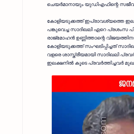
ചെയർമാനായും യുഡിഎഫിന്റെ സജീവ പ
കോളിയടുക്കത്ത് ഇപ്രാവശ്യത്തെ ഇല
പങ്കുവെച്ച സാദിഖലി ഏറെ പ്രശംസ പിട
രാജ്‌മോഹൻ ഉണ്ണിത്താന്റെ വിജയത്ത
കോളിയടുക്കത്ത് സംഘടിപ്പിച്ചത് സാദ
വളരെ ശാസ്ത്രീയമായി സാദിഖലി പ്രവർത്
ഇലക്ഷനിൽ കൂടെ പ്രവർത്തിച്ചവർ മുഖത