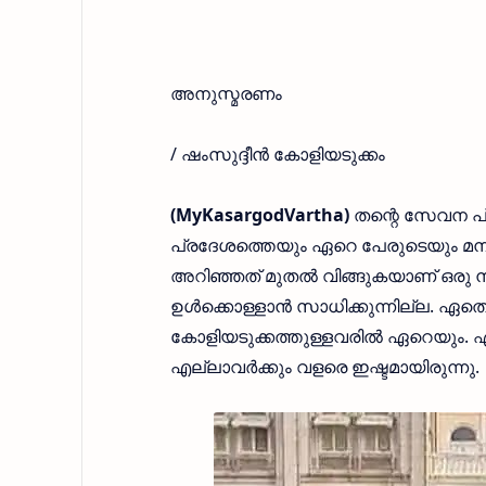
അനുസ്മരണം
/ ഷംസുദ്ദീൻ കോളിയടുക്കം
(MyKasargodVartha)
തന്റെ സേവന പ
പ്രദേശത്തെയും ഏറെ പേരുടെയും മനസ
അറിഞ്ഞത് മുതൽ വിങ്ങുകയാണ് ഒരു നാ
ഉൾക്കൊള്ളാൻ സാധിക്കുന്നില്ല. ഏത
കോളിയടുക്കത്തുള്ളവരിൽ ഏറെയും. 
എല്ലാവർക്കും വളരെ ഇഷ്ടമായിരുന്നു.