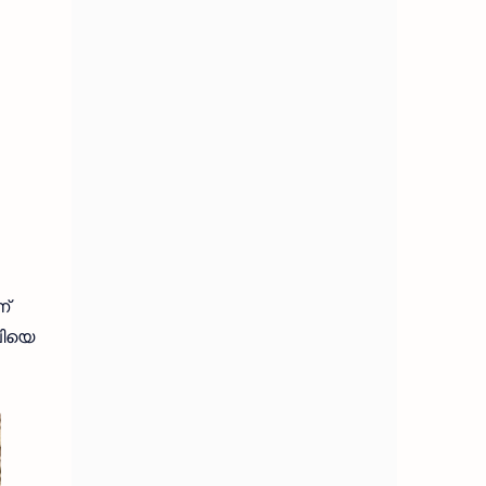
്
ലിയെ