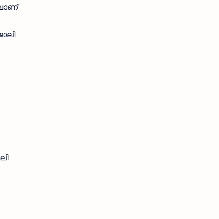
ിലാണ്
ജോലി
ലി