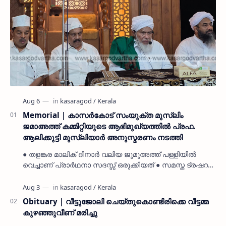
Memorial | കാസർകോട് സംയുക്ത മുസ്ലിം
ജമാഅത്ത് കമ്മിറ്റിയുടെ ആഭിമുഖ്യത്തിൽ പ്രഫ.
ആലിക്കുട്ടി മുസ്ലിയാർ അനുസ്മരണം നടത്തി
● തളങ്കര മാലിക് ദിനാർ വലിയ ജുമുഅത്ത് പള്ളിയിൽ
വെച്ചാണ് പ്രാർഥനാ സദസ്സ് ഒരുക്കിയത് ● സമസ്ത ട്രഷറർ
കൊയ്യോട് ഉമർ മുസ്ലിയാർ പരിപാടിക്ക് നേതൃത്വം
നൽകി കാസ…
Obituary | വീട്ടുജോലി ചെയ്തുകൊണ്ടിരിക്കെ വീട്ടമ്മ
കുഴഞ്ഞുവീണ് മരിച്ചു