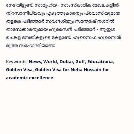
നേടിയിട്ടുണ്ട്. സാമൂഹ്യ - സാംസ്‌കാരിക മേഖലകളിൽ
നിറസാന്നിധ്യവും എഴുത്തുകാരനും പ്രവാസിയുമായ
തളങ്കര പടിഞ്ഞാർ സ്വദേശിയും സന്തോഷ് നഗറിൽ
താമസക്കാരനുമായ ഹുസൈൻ പടിഞ്ഞാർ - ആഇശ
ചെങ്കള ദമ്പതികളുടെ മകളാണ്. ഹുസൈഫ ഹുസൈന്‍
മൂത്ത സഹോദരിയാണ്.
Keywords:
News, World, Dubai, Gulf, Educationa,
Golden Visa, Golden Visa for Neha Hussain for
academic excellence.
< !- START disable copy paste -->