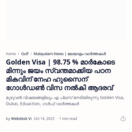
Gulf
Malayalam-News | മലയാളം-വാര്‍ത്തകള്‍
Home
Golden Visa | 98.75 % മാർകോടെ
മിന്നും ജയം സ്വന്തമാക്കിയ പഠന
മികവിന് നേഹ ഹുസൈന്
ഗോൾഡൺ വിസ നൽകി ആദരവ്
മുഴുവൻ വിഷയങ്ങളിലും എ പ്ലസ് നേടിയിരുന്നു Golden Visa,
Dubai, Eduaction, ഗൾഫ് വാർത്തകൾ
1 min read