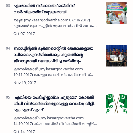
എരോലില്‍ സ്വലാത്ത് മജ്ലിസ്
വാര്‍ഷികത്തിന് തുടക്കമായി
ഉദുമ: (my.kasargodvartha.com 07/10/2017)
എരോല്‍ മുഹിയുദ്ദീന്‍ ജുമാ മസ്ജിദില്‍ മാസം
തോറും കഴിച്ചു വരാറുള്ള സ്വലാത്ത്
മജ്ലിസിന്റെ 31-ാം വാര്‍ഷികം തുടങ്ങി. ജമാഅത്ത്
പ്രസിഡന്റ് മുല്ലച…
ബാഡ്മിന്റണ്‍ ടൂര്‍ണമെന്റില്‍ ജേതാക്കളായ
ഡിവൈഎസ്പിമാര്‍ക്കും കുഞ്ഞിന്റെ
ജീവനുമായി വളയംപിടിച്ച തമീമിനും
അനുമോദനം
കാസര്‍കോട്: (my.kasargodvartha.com
19.11.2017) കേരളാ പോലീസ് ഓഫീസേഴ്‌സ്
നോര്‍ത്ത് സോണ്‍ ഷട്ടില്‍ ബാഡ്മിന്റണ്‍
ടൂര്‍ണമെന്റില്‍ വിജയികളായ
ഡിവൈഎസ്പിമാര്‍ക്ക് അനുമോദനം.
ഡിവൈഎ…
'എലിയെ പേടിച്ച് ഇല്ലം ചുടുമോ' കോടതി
വിധി വിദ്യാര്‍ത്ഥികളോടുള്ള വെല്ലു വിളി:
എം എസ് എഫ്
കാസര്‍കോട് : (my.kasargodvartha.com
14.10.2017) ക്യാമ്പസില്‍ വിദ്യാര്‍ത്ഥി രാഷ്ട്രീയം
വേണ്ടെന്ന ഹൈക്കോടതിയുടെ ഉത്തരവ് പ്രായ