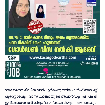
നേരെത്തെ മീഡിയ വൺ എർപെടുത്തിയ ഗൾഫ് ടോപേഴ്സ്
പുരസ്കാരവും, വാസ് തളങ്കരയുടെ അവാർഡും, എ എം ടി
ഇൻ്റർനാഷനൽ ഗ്രൂപ് ഓഫ് കംപനിയുടെ അവാർഡും