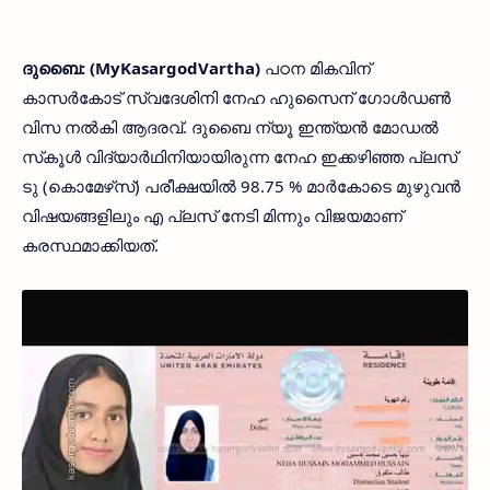
ദുബൈ: (MyKasargodVartha)
പഠന മികവിന്
കാസർകോട് സ്വദേശിനി നേഹ ഹുസൈന് ഗോൾഡൺ
വിസ നൽകി ആദരവ്. ദുബൈ ന്യൂ ഇന്ത്യൻ മോഡൽ
സ്‌കൂൾ വിദ്യാർഥിനിയായിരുന്ന നേഹ ഇക്കഴിഞ്ഞ പ്ലസ്
ടു (കൊമേഴ്‌സ്) പരീക്ഷയിൽ 98.75 % മാർകോടെ മുഴുവൻ
വിഷയങ്ങളിലും എ പ്ലസ് നേടി മിന്നും വിജയമാണ്
കരസ്ഥമാക്കിയത്.