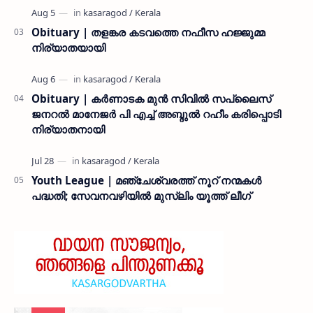
Obituary | തളങ്കര കടവത്തെ നഫീസ ഹജ്ജുമ്മ
നിര്യാതയായി
Obituary | കർണാടക മുൻ സിവില്‍ സപ്ലൈസ്
ജനറൽ മാനേജർ പി എച്ച് അബ്ദുൽ റഹീം കരിപ്പൊടി
നിര്യാതനായി
Youth League | മഞ്ചേശ്വരത്ത് നൂറ് നന്മകൾ
പദ്ധതി; സേവനവഴിയിൽ മുസ്ലിം യൂത്ത് ലീഗ്