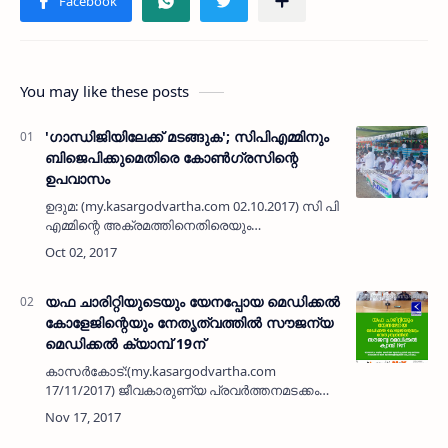
You may like these posts
'ഗാന്ധിജിയിലേക്ക് മടങ്ങുക'; സിപിഎമ്മിനും
ബിജെപിക്കുമെതിരെ കോണ്‍ഗ്രസിന്റെ
ഉപവാസം
ഉദുമ: (my.kasargodvartha.com 02.10.2017) സി പി
എമ്മിന്റെ അക്രമത്തിനെതിരെയും
ബിജെപിയുടെ വര്‍ഗീയ
ഫാസിസത്തിനെതിരെയുമായി
ഗാന്ധിജിയിലേക്ക് മടങ്ങുക എന്ന മുദ്രാവാക്യം
ഉയര്‍ത്തിപ്പിട…
യഫ ചാരിറ്റിയുടെയും യേനപ്പോയ മെഡിക്കല്‍
കോളേജിന്റെയും നേതൃത്വത്തില്‍ സൗജന്യ
മെഡിക്കല്‍ ക്യാമ്പ് 19ന്
കാസര്‍കോട്:(my.kasargodvartha.com
17/11/2017) ജീവകാരുണ്യ പ്രവര്‍ത്തനമടക്കം
നിരവധി ചാരിറ്റി പ്രവര്‍ത്തനം നടത്തി വരുന്ന
യഫാ തായലങ്ങാടിയുടെ കീഴിലുളള യഫ
ചാരിറ്റിയും യേനപ്പോയ മെഡിക്കല…