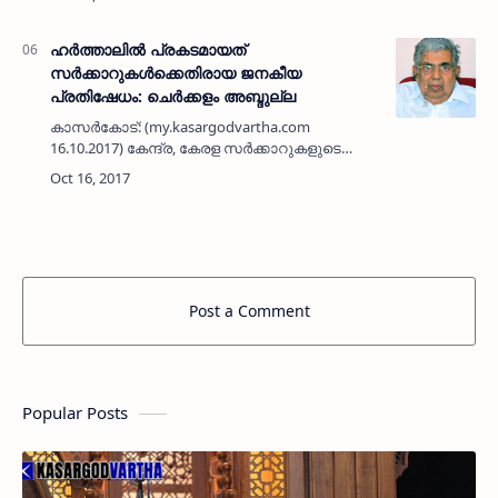
പൂര്‍ത്തിയായ വിദ്യാര്‍ത്ഥികളോടുള്ള
വെല്ലുവിളിയാണ്. ഭരണ…
ഹര്‍ത്താലില്‍ പ്രകടമായത്
സര്‍ക്കാറുകള്‍ക്കെതിരായ ജനകീയ
പ്രതിഷേധം: ചെര്‍ക്കളം അബ്ദുല്ല
കാസര്‍കോട്: (my.kasargodvartha.com
16.10.2017) കേന്ദ്ര, കേരള സര്‍ക്കാറുകളുടെ
ജനദ്രോഹ നടപടിയില്‍ പ്രതിഷേധിച്ച് യു ഡി
എഫ് ആഹ്വാനം ചെയ്ത ഹര്‍ത്താല്‍ ജില്ലയില്‍
സമ്പൂര്‍ണവും വിജയപ്ര…
Post a Comment
Popular Posts