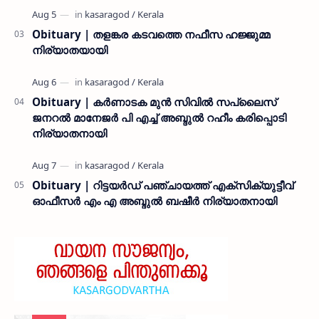
Obituary | തളങ്കര കടവത്തെ നഫീസ ഹജ്ജുമ്മ
നിര്യാതയായി
Obituary | കർണാടക മുൻ സിവില്‍ സപ്ലൈസ്
ജനറൽ മാനേജർ പി എച്ച് അബ്ദുൽ റഹീം കരിപ്പൊടി
നിര്യാതനായി
Obituary | റിട്ടയർഡ് പഞ്ചായത്ത് എക്സിക്യുട്ടീവ്
ഓഫീസർ എം എ അബ്ദുൽ ബഷീർ നിര്യാതനായി