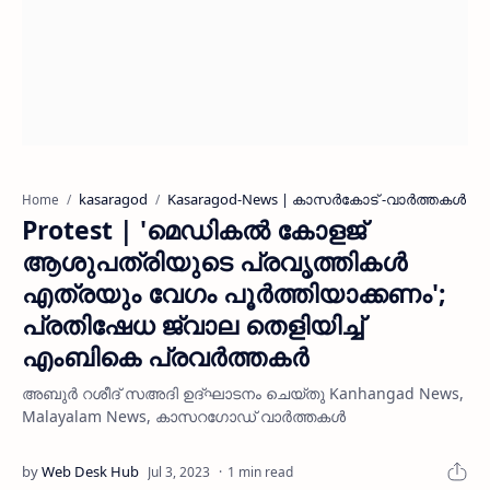
kasaragod
Kasaragod-News | കാസർകോട് -വാർത്തകൾ
Home
Protest | 'മെഡികല്‍ കോളജ്
ആശുപത്രിയുടെ പ്രവൃത്തികള്‍
എത്രയും വേഗം പൂര്‍ത്തിയാക്കണം';
പ്രതിഷേധ ജ്വാല തെളിയിച്ച്
എംബികെ പ്രവര്‍ത്തകര്‍
അബുര്‍ റശീദ് സഅദി ഉദ്ഘാടനം ചെയ്തു Kanhangad News,
Malayalam News, കാസറഗോഡ് വാര്‍ത്തകള്‍
1 min read