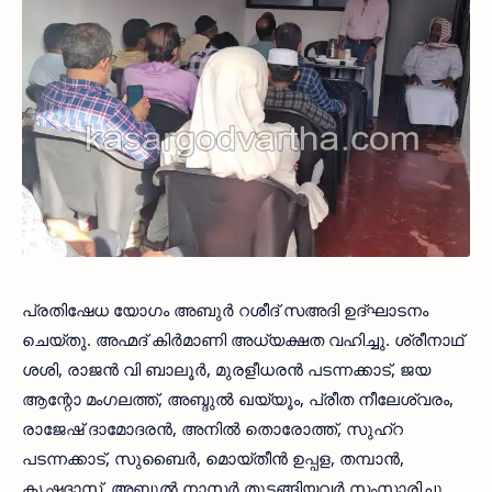
പ്രതിഷേധ യോഗം അബുര്‍ റശീദ് സഅദി ഉദ്ഘാടനം
ചെയ്തു. അഹ്മദ് കിര്‍മാണി അധ്യക്ഷത വഹിച്ചു. ശ്രീനാഥ്
ശശി, രാജന്‍ വി ബാലൂര്‍, മുരളീധരന്‍ പടന്നക്കാട്, ജയ
ആന്റോ മംഗലത്ത്, അബ്ദുല്‍ ഖയ്യൂം, പ്രീത നീലേശ്വരം,
രാജേഷ് ദാമോദരന്‍, അനില്‍ തൊരോത്ത്, സുഹ്റ
പടന്നക്കാട്, സുബൈര്‍, മൊയ്തീന്‍ ഉപ്പള, തമ്പാന്‍,
കൃഷ്ണദാസ്, അബ്ദുല്‍ നാസര്‍ തുടങ്ങിയവര്‍ സംസാരിച്ചു.