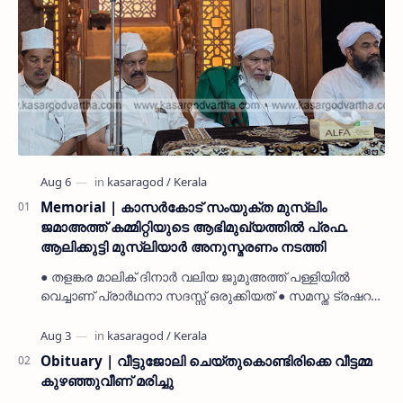
Memorial | കാസർകോട് സംയുക്ത മുസ്ലിം
ജമാഅത്ത് കമ്മിറ്റിയുടെ ആഭിമുഖ്യത്തിൽ പ്രഫ.
ആലിക്കുട്ടി മുസ്ലിയാർ അനുസ്മരണം നടത്തി
● തളങ്കര മാലിക് ദിനാർ വലിയ ജുമുഅത്ത് പള്ളിയിൽ
വെച്ചാണ് പ്രാർഥനാ സദസ്സ് ഒരുക്കിയത് ● സമസ്ത ട്രഷറർ
കൊയ്യോട് ഉമർ മുസ്ലിയാർ പരിപാടിക്ക് നേതൃത്വം
നൽകി കാസ…
Obituary | വീട്ടുജോലി ചെയ്തുകൊണ്ടിരിക്കെ വീട്ടമ്മ
കുഴഞ്ഞുവീണ് മരിച്ചു