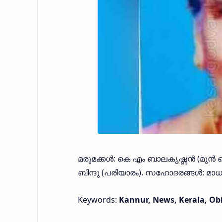
മരുമക്കള്‍: കെ എം ബാലകൃഷ്ണന്‍ (മുന്
ബിന്ദു (പരിയാരം). സഹോദരങ്ങള്‍: മാധ
Keywords:
Kannur, News, Kerala, Obi