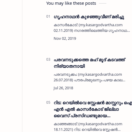
You may like these posts
ഗൃഹനാഥന്‍ കുഴഞ്ഞുവീണ് മരിച്ചു
കാസര്‍കോട്: (my.kasargodvartha.com
02.11.2019) നഗരത്തിലെത്തിയ ഗൃഹനാഥന്‍
കുഴഞ്ഞുവീണ് മരിച്ചു. പെരുമ്പള
കുളങ്കരയിലെ ബാലകൃഷ്ണനാ (70)ണ്
മരിച്ചത്.ശനിയാഴ്ച പകല്‍ കാസര്‍കോട്
പഴയ ബസ്‌സ്റ്…
പരവനടുക്കത്തെ മഹ് മൂദ് കടവത്ത്
നിര്യാതനായി
പരവനടുക്കം: (my.kasargodvartha.com
26.07.2018) പൗരപ്രമുഖനും പഴയ കാല
മുസ്ലിം ലീഗ് പ്രവര്‍ത്തകനുമായ
പരവനടുക്കം മണിയങ്ങാനത്തെ മഹ് മൂദ്
കടവത്ത് (80) നിര്യാതനായി. അസുഖത…
റിട: റെയില്‍വെ സ്റ്റേഷന്‍ മാസ്റ്ററും 
എൻ എൽ കാസർകോട് ജില്ലാ
വൈസ് പ്രസിഡണ്ടുമായ
ആവിക്കരയിലെ ഹംസ മാസ്റ്റർ
കാഞ്ഞങ്ങാട്: (my.kasargodvartha.com
നിര്യാതനായി
18.11.2021) റിട: റെയില്‍വെ സ്റ്റേഷന്‍