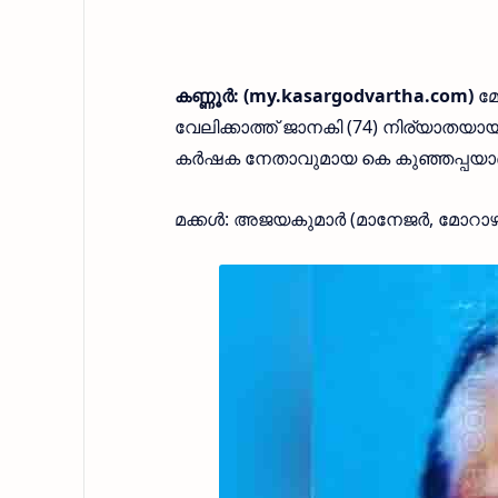
കണ്ണൂര്‍: (my.kasargodvartha.com)
മോ
വേലിക്കാത്ത് ജാനകി (74) നിര്യാതയായി
കര്‍ഷക നേതാവുമായ കെ കുഞ്ഞപ്പയാണ്
മക്കള്‍: അജയകുമാര്‍ (മാനേജര്‍, മോറാ