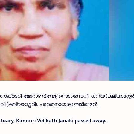
‍ സെക്രടറി, മോറാഴ വീവേഴ്സ് സൊസൈറ്റി), ധന്യ (കല്യാശ്ശേരി
വി (കല്യാശ്ശേരി), പരേതനായ കുഞ്ഞിരാമന്‍.
tuary, Kannur: Velikath Janaki passed away.