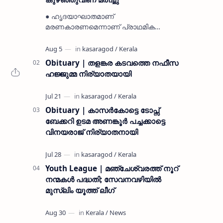
● ഹൃദയാഘാതമാണ്
മരണകാരണമെന്നാണ് പ്രാഥമിക
നിഗമനം ● മടിക്കൈയിലെ ആദ്യകാല
കമ്യൂണിസ്റ്റ് പ്രവർത്തകരായ
രാമൻ്റെയും ചിരുതേയിയുടെയും
Obituary | തളങ്കര കടവത്തെ നഫീസ
മകളാണ് ● വിവരമറിഞ്ഞ് ജനപ്ര…
ഹജ്ജുമ്മ നിര്യാതയായി
Obituary | കാസർകോട്ടെ ടോപ്സ്
ബേക്കറി ഉടമ അണങ്കൂർ പച്ചക്കാട്ടെ
വിനയരാജ് നിര്യാതനായി
Youth League | മഞ്ചേശ്വരത്ത് നൂറ്
നന്മകൾ പദ്ധതി; സേവനവഴിയിൽ
മുസ്ലിം യൂത്ത് ലീഗ്