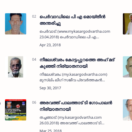
പെര്‍വാഡിലെ പി എ മൊയ്തീന്‍
അന്തരിച്ചു
പെര്‍വാട്: (www.mykasargodvartha.com
23.04.2018) പെര്‍വാഡിലെ പി എ
മൊയ്തീന്‍(65) അന്തരിച്ചു.
ഞായറാഴ്ച്ചയായിരുന്നു മരണം. ഭാര്യ:
കുഞ്ഞിബി. മക്കള്‍: അബ്ദുല്‍ റഹ്മാന്‍ മുനീര്‍
ആയിഷ, …
നീലേശ്വരം കോട്ടപ്പുറത്തെ അഹ് മദ്
കുഞ്ഞി നിര്യാതനായി
നീലേശ്വരം: (my.kasargodvartha.com)
മുസ്ലിം ലീഗ് സജീവ പ്രവര്‍ത്തകന്‍
കോട്ടപ്പുറത്തെ കരിമ്പു വളപ്പില്‍ അഹ് മദ്
കുഞ്ഞി (72) നിര്യാതനായി. ഭാര്യ: സി ഒ
കെ മറിയം. മക്കള്‍: ഇര്‍ഫാന്‍, റസീ…
ഐ
അരവത്ത് പാലത്താട് ടി ഗോപാലന്‍
നിര്യാതനായി
തച്ചങ്ങാട്: (my.kasargodvartha.com
26.03.2018) അരവത്ത് പാലത്താട് ടി
ഗോപാലന്‍ (60) നിര്യാതനായി. ഭാര്യ: