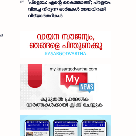
'പ്രളയം: എന്റെ കൈത്താങ്ങ്'; പ്രളയം
വിതച്ച നീറുന്ന ഓര്‍മകള്‍ അയവിറക്കി
വിദ്യാര്‍ത്ഥികള്‍
ലെ