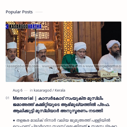
Popular Posts
Memorial | കാസർകോട് സംയുക്ത മുസ്ലിം
ജമാഅത്ത് കമ്മിറ്റിയുടെ ആഭിമുഖ്യത്തിൽ പ്രഫ.
ആലിക്കുട്ടി മുസ്ലിയാർ അനുസ്മരണം നടത്തി
● തളങ്കര മാലിക് ദിനാർ വലിയ ജുമുഅത്ത് പള്ളിയിൽ
വെച്ചാണ് പ്രാർഥനാ സദസ്സ് ഒരുക്കിയത് ● സമസ്ത ട്രഷറർ