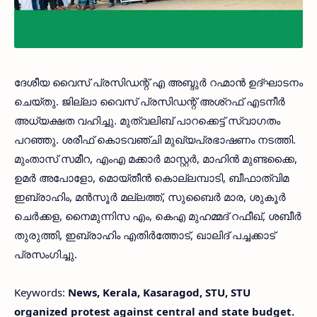
ദേശീയ വൈസ് പ്രസിഡന്റ് എ അബ്ദുര്‍ റഹ്മാന്‍ ഉദ്ഘാടനം
ചെയ്തു. ജില്ലാ വൈസ് പ്രസിഡന്റ് അശ്‌റഫ് എടനീര്‍
അധ്യക്ഷത വഹിച്ചു. മുത്വലിബ് പാറക്കെട്ട് സ്വാഗതം
പറഞ്ഞു. ശരീഫ് കൊടവഞ്ചി മുഖ്യപ്രഭാഷണം നടത്തി.
മുംതാസ് സമീറ, എംഎ മക്കാര്‍ മാസ്റ്റര്‍, മാഹിന്‍ മുണ്ടക്കൈ,
ഉമര്‍ അപോളോ, മൊയ്തീന്‍ കൊല്ലമ്പാടി, ബീഫാത്വിമ
ഇബ്രാഹിം, മന്‍സൂര്‍ മല്ലത്ത്, സുബൈര്‍ മാര, ശുകൂര്‍
ചെര്‍ക്കള, നൈമുന്നിസ എം, കെഎ മുഹമ്മദ് റഫീഖ്, ശബീര്‍
തുരുത്തി, ഇബ്രാഹിം എതിര്‍ത്തോട്, ഖാലിദ് പച്ചക്കാട്
പ്രസംഗിച്ചു.
Keywords:
News, Kerala, Kasaragod, STU, STU
organized protest against central and state budget.