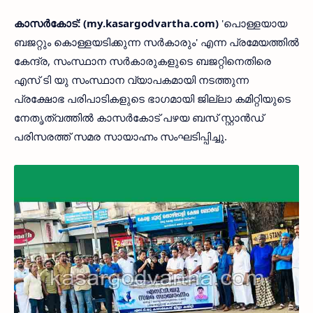
കാസര്‍കോട്: (my.kasargodvartha.com)
'പൊള്ളയായ
ബജറ്റും കൊള്ളയടിക്കുന്ന സര്‍കാരും' എന്ന പ്രമേയത്തില്‍
കേന്ദ്ര, സംസ്ഥാന സര്‍കാരുകളുടെ ബജറ്റിനെതിരെ
എസ് ടി യു സംസ്ഥാന വ്യാപകമായി നടത്തുന്ന
പ്രക്ഷോഭ പരിപാടികളുടെ ഭാഗമായി ജില്ലാ കമിറ്റിയുടെ
നേതൃത്വത്തില്‍ കാസര്‍കോട് പഴയ ബസ് സ്റ്റാന്‍ഡ്
പരിസരത്ത് സമര സായാഹ്നം സംഘടിപ്പിച്ചു.