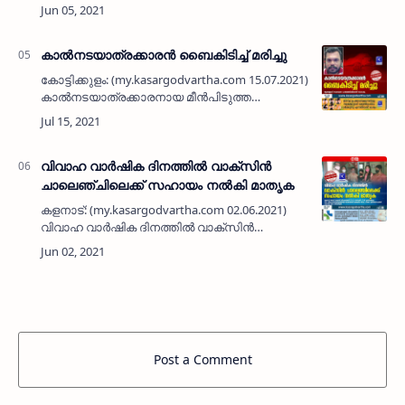
ചെമനാട് മേയ്ത്രയിൽ പ്രവർത്തനമാരംഭിച്ചു.
ലോകപുകയില വിരുദ്ധ ദിനത്തിലാണ് സാമൂഹിക
പ്രതിബദ്ധതയോടെ അനവധി പേർ…
കാൽനടയാത്രക്കാരൻ ബൈകിടിച്ച് മരിച്ചു
കോട്ടിക്കുളം: (my.kasargodvartha.com 15.07.2021)
കാൽനടയാത്രക്കാരനായ മീൻപിടുത്ത
തൊഴിലാളി ബൈകിടിച്ച് മരിച്ചു. പരേതനായ
കൊട്ടൻ ലക്ഷ്മി ദമ്പതികളുടെ മകൻ കെ സതീഷ്
(35) ആണ് ബുധനാഴ്ച രാത്രി…
വിവാഹ വാർഷിക ദിനത്തിൽ വാക്‌സിൻ
ചാലെഞ്ചിലെക്ക് സഹായം നൽകി മാതൃക
കളനാട്: (my.kasargodvartha.com 02.06.2021)
വിവാഹ വാർഷിക ദിനത്തിൽ വാക്‌സിൻ
ചാലെഞ്ചിലെക്ക് തുക നൽകി മാതൃകയായി.
കളനാട് തൊട്ടി സ്വദേശിയും കാസർകോട്ടെ
സപ്ലൈകോ ജീവനക്കാരനായ വിശാലക്ഷൻ ടി
വ…
Post a Comment