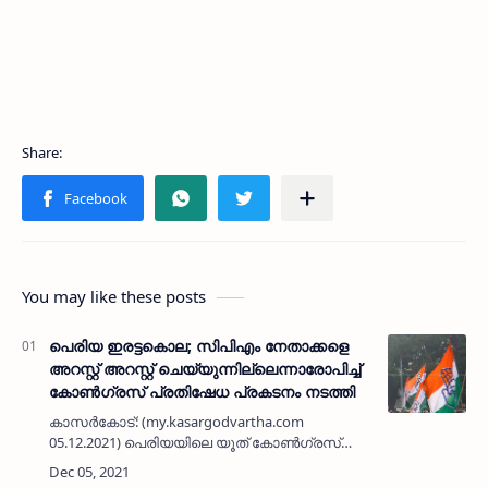
You may like these posts
പെരിയ ഇരട്ടകൊല; സിപിഎം നേതാക്കളെ
അറസ്റ്റ് അറസ്റ്റ് ചെയ്യുന്നില്ലെന്നാരോപിച്ച്
കോൺഗ്രസ് പ്രതിഷേധ പ്രകടനം നടത്തി
കാസർകോട്: (my.kasargodvartha.com
05.12.2021) പെരിയയിലെ യൂത് കോൺഗ്രസ്
പ്രവർത്തരായിരുന്ന കൃപേഷ് - ശരത് ലാൽ
കൊലപാതക കേസിൽ മുൻ എംഎൽഎ