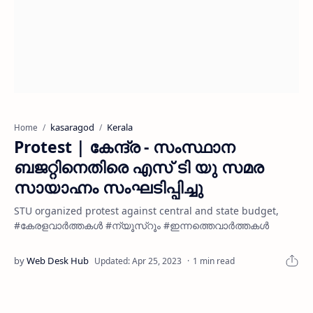
kasaragod
Kerala
Home
Protest | കേന്ദ്ര - സംസ്ഥാന
ബജറ്റിനെതിരെ എസ് ടി യു സമര
സായാഹ്നം സംഘടിപ്പിച്ചു
STU organized protest against central and state budget,
#കേരളവാർത്തകൾ #ന്യൂസ്റൂം #ഇന്നത്തെവാർത്തകൾ
1 min read