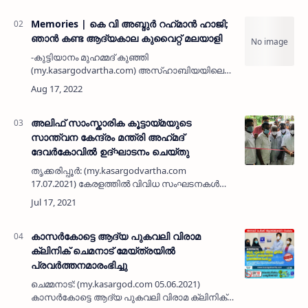
ഉൾപെടെയുള്ള സിപിഎം നേതാക്കളെ സിബിഐ
പ്രതി ചേർത്തിട്ട…
Memories | കെ വി അബ്ദുർ റഹ്‌മാൻ ഹാജി;
ഞാന്‍ കണ്ട ആദ്യകാല കുവൈറ്റ് മലയാളി
-കുട്ടിയാനം മുഹമ്മദ് കുഞ്ഞി
(my.kasargodvartha.com) അസ്ഹാബിയയിലെ
എന്‍റെ മുറിക്കുള്ളില്‍ ഇരുന്നും കിടന്നും
വായിച്ചും മടുപ്പ് വരുമ്പോള്‍ ചിലപ്പോള്‍ പിറക്
വശത്തൂകൂടി പുറത്തിറങ്ങി തൊട്…
അലിഫ് സാംസ്കാരിക കൂട്ടായ്മയുടെ
സാന്ത്വന കേന്ദ്രം മന്ത്രി അഹ്‌മദ്‌
ദേവർകോവിൽ ഉദ്‌ഘാടനം ചെയ്‌തു
തൃക്കരിപ്പൂർ: (my.kasargodvartha.com
17.07.2021) കേരളത്തിൽ വിവിധ സംഘടനകൾ
നടത്തുന്ന കാരുണ്യ പ്രവർത്തനങ്ങൾ
മാതൃകാപരവും അഭിനന്ദനാർഹവുമാണെന്ന്
തുറമുഖ വകുപ്പ് മന്ത്രി അഹ്‌മദ്‌ ദേവ…
കാസർകോട്ടെ ആദ്യ പുകവലി വിരാമ
ക്ലിനിക് ചെമനാട് മേയ്ത്രയിൽ
പ്രവർത്തനമാരംഭിച്ചു
ചെമ്മനാട്: (my.kasargod.com 05.06.2021)
കാസർകോട്ടെ ആദ്യ പുകവലി വിരാമ ക്ലിനിക്