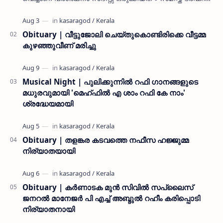
കൊയ്യോട് ഉമർ മുസ്ലിയാർ പരിപാടിക്ക് നേതൃത്വം
നൽകി കാസ…
Obituary | വീട്ടുജോലി ചെയ്തുകൊണ്ടിരിക്കെ വീട്ടമ്മ
കുഴഞ്ഞുവീണ് മരിച്ചു
Musical Night | പുലിക്കുന്നിൽ റഫി ഗാനങ്ങളുടെ
മധുരവുമായി 'മെഹ്ഫിൽ എ ശാം റഫി കേ നാം'
ശ്രദ്ധേയമായി
Obituary | തളങ്കര കടവത്തെ നഫീസ ഹജ്ജുമ്മ
നിര്യാതയായി
Obituary | കർണാടക മുൻ സിവില്‍ സപ്ലൈസ്
ജനറൽ മാനേജർ പി എച്ച് അബ്ദുൽ റഹീം കരിപ്പൊടി
നിര്യാതനായി