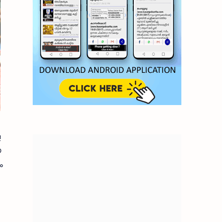
ള
യ
ം