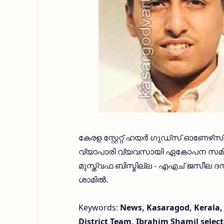
കേരള സ്റ്റേറ്റ് ഹയര്‍ ഗുഡ്‌സ് ഓണേ
വ്യാപാരി വ്യവസായി ഏകോപന സമിതി
മുസ്ത്വഫ ബിസ്മില്ല - എഎച് ജസീല ദ
ശാമില്‍.
Keywords:
News, Kasaragod, Kerala,
District Team, Ibrahim Shamil select