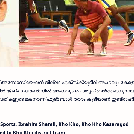
ഴ്‌സ് അസോസിയേഷന്‍ ജില്ലാ എക്‌സ്‌ക്യൂടീവ് അംഗവും കേര
 ജില്ലാ കൗണ്‍സില്‍ അംഗവും പൊതുപ്രവര്‍ത്തകനുമാ
മ്പതികളുടെ മകനാണ് ഫുട്‌ബോള്‍ താരം കൂടിയാണ് ഇബ്രാഹി
 Sports, Ibrahim Shamil, Kho Kho, Kho Kho Kasaragod
ed to Kho Kho district team.