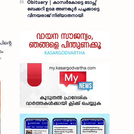
Obituary | കാസർകോട്ടെ ടോപ്സ്
ബേക്കറി ഉടമ അണങ്കൂർ പച്ചക്കാട്ടെ
വിനയരാജ് നിര്യാതനായി
ിന്റെ
ാം