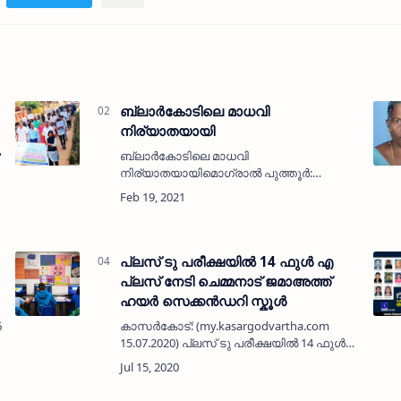
ബ്ലാര്‍കോടിലെ മാധവി
നിര്യാതയായി
ി
ബ്ലാര്‍കോടിലെ മാധവി
നിര്യാതയായിമൊഗ്രാല്‍ പുത്തൂര്‍:
(www.kasargodvartha.com 19.02.2021)
എരിയാല്‍ ബ്ലാര്‍കോടിലെ സുന്ദരന്റെ
ഭാര്യ മാധവി ( 70 ) നിര്യാതയായി.
സിപിസിആര്‍ഐ യിലെ ജീവനക്കാര…
പ്ലസ് ടു പരീക്ഷയിൽ 14 ഫുൾ എ
പ്ലസ് നേടി ചെമ്മനാട് ജമാഅത്ത്
ഹയർ സെക്കൻഡറി സ്കൂൾ
6.2020) കാന്‍ഫെഡ്
കാസർകോട്: (my.kasargodvartha.com
15.07.2020) പ്ലസ് ടു പരീക്ഷയിൽ 14 ഫുൾ
എ പ്ലസ് നേടി ചെമ്മനാട് ജമാഅത്ത് ഹയർ
സെക്കൻഡറി സ്കൂൾ. സയൻസിൽ 11 ഫുൾ
എ പ്ലസും കൊമേഴ്‌സിൽ ഒരു ഫു…