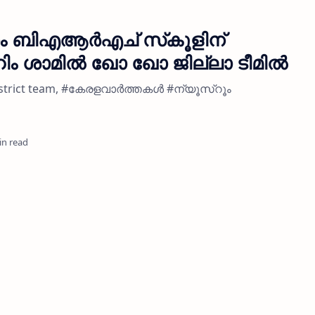
ം ബിഎആര്‍എച് സ്‌കൂളിന്
 ശാമില്‍ ഖോ ഖോ ജില്ലാ ടീമില്‍
 district team, #കേരളവാർത്തകൾ #ന്യൂസ്റൂം
in read