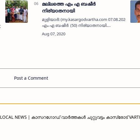
മല്ലത്തെ എം എ ബഷീർ
നിര്യാതനായി
മുളിയാർ: (my.kasargodvartha.com 07.08.2020) മല്
എം എ ബഷീർ (50) നിര്യാതനായി.
.06.2020) നിയമത്തിന്റെ
ന്യൂമോണിയ ബാധിച്ച് പരിയാരം മെഡിക്കൽ
കോളേജിൽ ചികിത്സയിലായിരുന്നു.
പരേതരായ അബ്ദു…
Post a Comment
D LOCAL NEWS | കാസറഗോഡ് വാർത്തകൾ ചുറ്റുവട്ടം കാസ്രോട് VAR