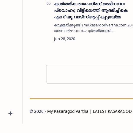
കാര്‍ത്തിക രാമചന്ദ്രന് അഭിനന്ദന
പ്രവാഹം; വീട്ടിലെത്തി ആദരിച്ച് കെ
എസ് യു വാട്‌സ്ആപ്പ് കൂട്ടായ്മ്മ
വെള്ളരിക്കുണ്ട്: (my.kasargodvartha.com 28
തലനാരിഴ പഠനം പൂര്‍ത്തിയാക്കി
അഭിഭാഷകയായി മാറിയ പറമ്പയിലെ
പരേതനായ അടുക്കം രാമചന്ദ്രന്റെ മകള്‍
കാര്‍…
©
2026
‧
My Kasaragod Vartha | LATEST KASARAGO