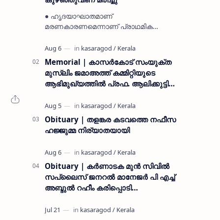
● ഹൃദയാഘാതമാണ്
മരണകാരണമെന്നാണ് പ്രാഥമിക
നിഗമനം ● മടിക്കൈയിലെ ആദ്യകാല
കമ്യൂണിസ്റ്റ് പ്രവർത്തകരായ
രാമൻ്റെയും ചിരുതേയിയുടെയും
Memorial | കാസർകോട് സംയുക്ത
മകളാണ് ● വിവരമറിഞ്ഞ് ജനപ്ര…
മുസ്ലിം ജമാഅത്ത് കമ്മിറ്റിയുടെ
ആഭിമുഖ്യത്തിൽ പ്രഫ. ആലിക്കുട്ടി
മുസ്ലിയാർ അനുസ്മരണം നടത്തി
Obituary | തളങ്കര കടവത്തെ നഫീസ
ഹജ്ജുമ്മ നിര്യാതയായി
Obituary | കർണാടക മുൻ സിവില്‍
സപ്ലൈസ് ജനറൽ മാനേജർ പി എച്ച്
അബ്ദുൽ റഹീം കരിപ്പൊടി
നിര്യാതനായി