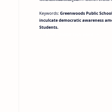
Keywords:
Greenwoods Public School 
inculcate democratic awareness amon
Students.
< !- START disable copy paste -->