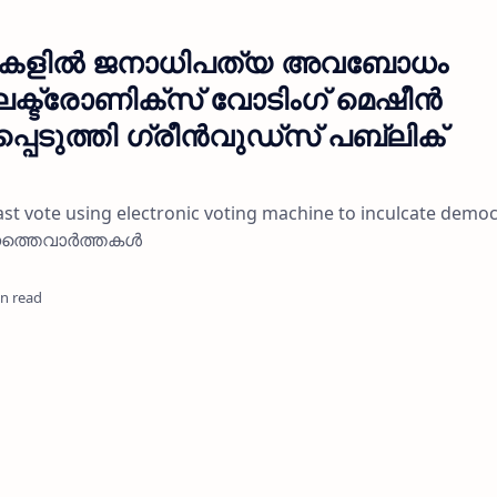
ുട്ടികളില്‍ ജനാധിപത്യ അവബോധം
ലക്ട്രോണിക്‌സ് വോടിംഗ് മെഷീന്‍
പെടുത്തി ഗ്രീന്‍വുഡ്സ് പബ്ലിക്
t vote using electronic voting machine to inculcate democ
നത്തെവാർത്തകൾ
in read