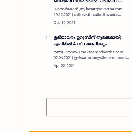
ബിജെപി നഗരത്തിൽ പ്രകടനം
നടത്തി
കാസർകോട്: (my.kasargodvartha.com
19.12.2021) ബിജെപി ഒബിസി മോർച
സംസ്ഥാന സെക്രടറി അഡ്വ. രഞ്ജിത്
ശ്രീനിവാസൻ്റെ കൊലപാതകത്തിൽ
പ്രതിഷേധിച്ച് ബിജെപി ജില്ലാ കമിറ്റിയുടെ
നേതൃത്വത്തിൽ കാസർകോ…
ഉദ്യാവരം ഉറൂസിന് തുടക്കമായി;
ഏപ്രിൽ 4 ന് സമാപിക്കും
മഞ്ചേശ്വരം: (my.kasargodvartha.com
02.04.2021) ഉദ്യാവരം ആയിരം ജമാഅതിൽ
അസ്സയ്യിദ് ശഹീദ് വലിയുല്ലാഹിയുടെ
പേരിലുള്ള ഉറൂസിന് തുടക്കമായി. വ്യാഴാഴ്
ദർഗാ ശരീഫ് കമിറ്റി പ്രസിഡന്റ് മു…