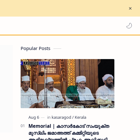
Popular Posts
Memorial | കാസർകോട് സംയുക്ത
മുസ്ലിം ജമാഅത്ത് കമ്മിറ്റിയുടെ
ആഭിമുഖ്യത്തിൽ പ്രഫ. ആലിക്കുട്ടി