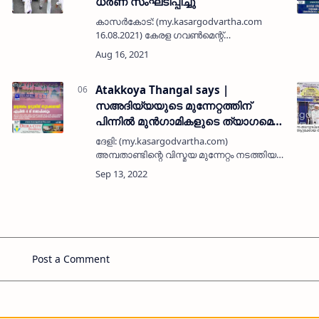
ധര്‍ണ സംഘടിപ്പിച്ചു
കാസര്‍കോട്: (my.kasargodvartha.com
16.08.2021) കേരള ഗവണ്‍മെന്റ്
കോണ്‍ട്രാക്ടേര്‍സ് അസോസിയേഷന്‍
ജില്ലാ കമിറ്റി പൊതുമരാമത്ത് ഓഫീസിന്
മുന്നില്‍ ധര്‍ണ സംഘടിപ്പിച്ചു. 2021 ലെ എസ്
ഡി ആര്…
Atakkoya Thangal says |
സഅദിയ്യയുടെ മുന്നേറ്റത്തിന്
പിന്നില്‍ മുന്‍ഗാമികളുടെ ത്യാഗമെന്ന്
കുമ്പോല്‍ സയ്യിദ് കെ എസ്
ദേളി: (my.kasargodvartha.com)
ആറ്റക്കോയ തങ്ങള്‍; 'സേവന വഴിയില്‍
അമ്പതാണ്ടിന്റെ വിസ്മയ മുന്നേറ്റം നടത്തിയ
ച
പുതിയ നൂതന പദ്ധതികള്‍'
ജാമിഅ സഅദിയ്യ അറബിയ്യയുടെ
വിജയത്തിന് പിന്നില്‍ മുന്‍ഗാമികളായ
പണ്ഡിത മഹത്തുക്കളുടെ ത്യാഗ
നിര്‍ഭരമായ സേവനമാണെന്…
Post a Comment