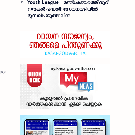
Youth League | മഞ്ചേശ്വരത്ത് നൂറ്
നന്മകൾ പദ്ധതി; സേവനവഴിയിൽ
മുസ്ലിം യൂത്ത് ലീഗ്
യകത