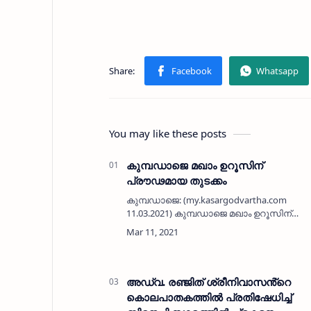
You may like these posts
കുമ്പഡാജെ മഖാം ഉറൂസിന്
പ്രൗഢമായ തുടക്കം
കുമ്പഡാജെ: (my.kasargodvartha.com
11.03.2021) കുമ്പഡാജെ മഖാം ഉറൂസിന്
പ്രൗഢമായ തുടക്കം. വ്യാഴാഴ്ച രാവിലെ
ജമാഅത് പ്രസിഡണ്ട് എന്‍ അബ്ദുര്‍ റഹ്
മാന്‍ ഹാജി പതാക ഉയര്‍ത്തി. ഹസ്രത്
ഫഖീര്‍…
അഡ്വ. രഞ്ജിത് ശ്രീനിവാസൻ്റെ
കൊലപാതകത്തിൽ പ്രതിഷേധിച്ച്