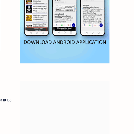
സേവനം