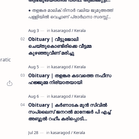
മുസ്ലിയാർ അനുസ്മരണം നടത്തി
● തളങ്കര മാലിക് ദിനാർ വലിയ ജുമുഅത്ത്
പള്ളിയിൽ വെച്ചാണ് പ്രാർഥനാ സദസ്സ്
ഒരുക്കിയത് ● സമസ്ത ട്രഷറർ കൊയ്യോട്
ഉമർ മുസ്ലിയാർ പരിപാടിക്ക് നേതൃത്വം
നൽകി കാസ…
Obituary | വീട്ടുജോലി
ചെയ്തുകൊണ്ടിരിക്കെ വീട്ടമ്മ
കുഴഞ്ഞുവീണ് മരിച്ചു
ratic
Obituary | തളങ്കര കടവത്തെ നഫീസ
ഹജ്ജുമ്മ നിര്യാതയായി
Obituary | കർണാടക മുൻ സിവില്‍
സപ്ലൈസ് ജനറൽ മാനേജർ പി എച്ച്
അബ്ദുൽ റഹീം കരിപ്പൊടി
നിര്യാതനായി