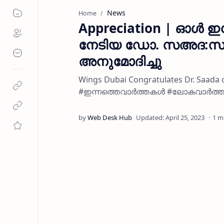
News
Home
Appreciation | ഓള്‍ ഇന
നേടിയ ഡോ. സഅദ:സ
അനുമോദിച്ചു
Wings Dubai Congratulates Dr. Saada 
#ഇന്നത്തെവാർത്തകൾ #ലോകവാർത്
1 m