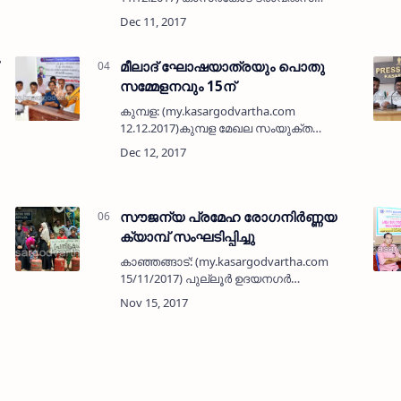
അസോസിയേഷന്റെ നേതൃത്വത്തില്‍
ജില്ലയിലെ 100 ല്‍പരം ഏജന്‍സികളെ
ഉള്‍പ്പെടുത്തി ജി എസ് ടി ആന്‍ഡ് ലേബര്‍
ക…
മീലാദ് ഘോഷയാത്രയും പൊതു
സമ്മേളനവും 15ന്
കുമ്പള: (my.kasargodvartha.com
12.12.2017)കുമ്പള മേഖല സംയുക്ത
ജമാഅത്തിന്റെ ആഭിമുഖ്യത്തില്‍
പ്രകാശമാണ് തിരുനബി (സ) എന്ന
പ്രമേയത്തില്‍ മീലാദ് ഘോഷയാത്രയും,
പൊതുസമ്മേളനവും ഡിസംബര്‍ 15…
സൗജന്യ പ്രമേഹ രോഗനിര്‍ണ്ണയ
ക്യാമ്പ് സംഘടിപ്പിച്ചു
കാഞ്ഞങ്ങാട്: (my.kasargodvartha.com
15/11/2017) പുല്ലൂര്‍ ഉദയനഗര്‍
ഹൈസ്‌കൂള്‍ പി ടി എ കമ്മിറ്റിയുടെയും
കാഞ്ഞങ്ങാട് ടൗണ്‍ ലയണ്‍സ് ക്ലബിന്റെയും
സംയുക്താഭിമുഖ്യത്തില്‍ സൗജന്യ
പ്രമേഹ…