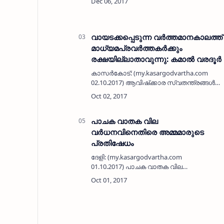
തോടും കിണറും വറ്റിത്തുടങ്ങുകയായി.
തുലാം കനത്തു പെയ്യാത്തതു കാരണം
കഴിഞ്ഞ വര്…
വായടക്കപ്പെടുന്ന വര്‍ത്തമാനകാലത്ത്
മാധ്യമപ്രവര്‍ത്തകര്‍ക്കും
രക്ഷയില്ലാതാവുന്നു: കമാല്‍ വരദൂര്‍
കാസര്‍കോട്: (my.kasargodvartha.com
02.10.2017) ആവിഷ്‌ക്കാര സ്വതന്ത്രങ്ങള്‍ക്ക്
നേരെ വായടക്കപ്പെടുന്ന വര്‍ത്തമാനകാലത്ത്
മാധ്യമ പ്രവര്‍ത്തകര്‍ക്കുപോലും
രക്ഷയില്ലാത്ത അവസ്ഥ…
പാചക വാതക വില
വര്‍ധനവിനെതിരെ അമ്മമാരുടെ
പ്രതിഷേധം
ദേളി: (my.kasargodvartha.com
01.10.2017) പാചക വാതക വില
വര്‍ധനവിനെതിരെ ഒരു ഗ്രാമത്തിലെ
അമ്മമാര്‍ ഒന്നടങ്കം തെരുവിലിറങ്ങി.
പരവനടുക്കം കപ്പണ ഗ്രാമത്തിലെ
അമ്മമാരാണ് പ്രതിഷേധ…