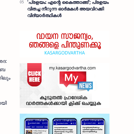
'പ്രളയം: എന്റെ കൈത്താങ്ങ്'; പ്രളയം
വിതച്ച നീറുന്ന ഓര്‍മകള്‍ അയവിറക്കി
വിദ്യാര്‍ത്ഥികള്‍
അദ:
ബൈ
തിലും
ായി