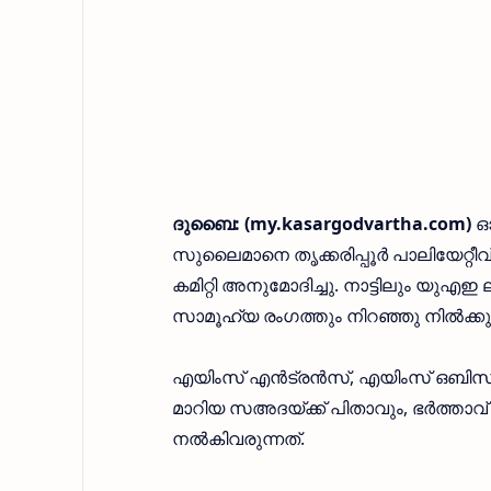
ദുബൈ: (my.kasargodvartha.com)
ഓള
സുലൈമാനെ തൃക്കരിപ്പൂര്‍ പാലിയേ
കമിറ്റി അനുമോദിച്ചു. നാട്ടിലും യുഎ
സാമൂഹ്യ രംഗത്തും നിറഞ്ഞു നില്‍ക്
എയിംസ് എന്‍ട്രന്‍സ്, എയിംസ് ഒബിസി എ
മാറിയ സഅദയ്ക്ക് പിതാവും, ഭര്‍ത്ത
നല്‍കിവരുന്നത്.