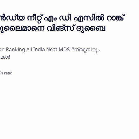
്‍ഡ്യ നീറ്റ് എം ഡി എസില്‍ റാങ്ക്
ുലൈമാനെ വിങ്സ് ദുബൈ
on Ranking All India Neat MDS #ന്യൂസ്റൂം
തകൾ
in read