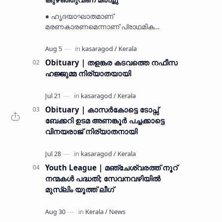
● ഹൃദയാഘാതമാണ്
മരണകാരണമെന്നാണ് പ്രാഥമിക
നിഗമനം ● മടിക്കൈയിലെ ആദ്യകാല
കമ്യൂണിസ്റ്റ് പ്രവർത്തകരായ
രാമൻ്റെയും ചിരുതേയിയുടെയും
Obituary | തളങ്കര കടവത്തെ നഫീസ
മകളാണ് ● വിവരമറിഞ്ഞ് ജനപ്ര…
ഹജ്ജുമ്മ നിര്യാതയായി
Obituary | കാസർകോട്ടെ ടോപ്സ്
ബേക്കറി ഉടമ അണങ്കൂർ പച്ചക്കാട്ടെ
വിനയരാജ് നിര്യാതനായി
Youth League | മഞ്ചേശ്വരത്ത് നൂറ്
നന്മകൾ പദ്ധതി; സേവനവഴിയിൽ
മുസ്ലിം യൂത്ത് ലീഗ്