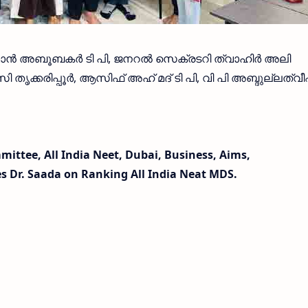
ന്‍ അബൂബകര്‍ ടി പി, ജനറല്‍ സെക്രടറി ത്വാഹിര്‍ അലി
 തൃക്കരിപ്പൂര്‍, ആസിഫ് അഹ് മദ് ടി പി, വി പി അബ്ദുല്ലത്വീ
ittee, All India Neet, Dubai, Business, Aims,
s Dr. Saada on Ranking All India Neat MDS.