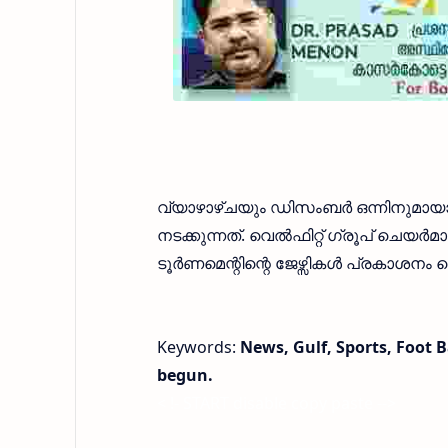
വ്യാഴാഴ്ചയും ഡിസംബർ ഒന്നിനുമായാ
നടക്കുന്നത്. വെൽഫിറ്റ് ഗ്രൂപ് ചെയർമ
ടൂർണമെന്റിന്റെ ജേഴ്സികൾ പ്രകാശനം ച
Keywords:
News, Gulf, Sports, Foot 
begun.
< !- START disable copy paste -->