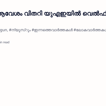
് ആവേശം വിതറി യുഎഇയിൽ വെൽഫിറ്
ent begun, #ന്യൂസ്റൂം #ഇന്നത്തെവാർത്തകൾ #ലോകവാർത്ത
in read