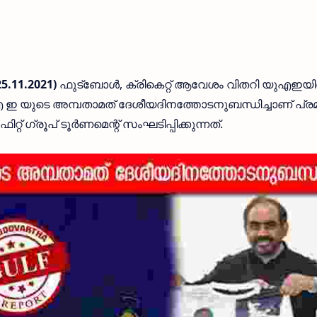
5.11.2021)
ഫുട്‍ബോൾ, ക്രികെറ്റ് ആവേശം വിതറി യുഎഇയ
യു എ ഇ യുടെ അമ്പതാമത് ദേശീയദിനത്തോടനുബന്ധിച്ചാണ് പ്ര
റ് ഗ്രൂപ് ടൂർണമെന്റ് സംഘടിപ്പിക്കുന്നത്.