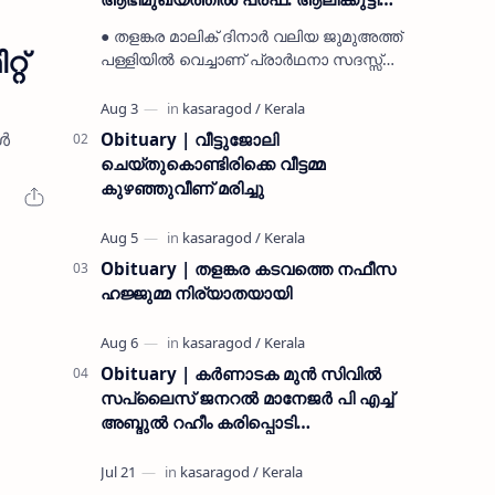
മുസ്ലിയാർ അനുസ്മരണം നടത്തി
● തളങ്കര മാലിക് ദിനാർ വലിയ ജുമുഅത്ത്
റ്
പള്ളിയിൽ വെച്ചാണ് പ്രാർഥനാ സദസ്സ്
ഒരുക്കിയത് ● സമസ്ത ട്രഷറർ കൊയ്യോട്
ഉമർ മുസ്ലിയാർ പരിപാടിക്ക് നേതൃത്വം
നൽകി കാസ…
കൾ
Obituary | വീട്ടുജോലി
ചെയ്തുകൊണ്ടിരിക്കെ വീട്ടമ്മ
കുഴഞ്ഞുവീണ് മരിച്ചു
Obituary | തളങ്കര കടവത്തെ നഫീസ
ഹജ്ജുമ്മ നിര്യാതയായി
Obituary | കർണാടക മുൻ സിവില്‍
സപ്ലൈസ് ജനറൽ മാനേജർ പി എച്ച്
അബ്ദുൽ റഹീം കരിപ്പൊടി
നിര്യാതനായി