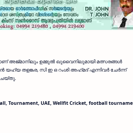
ണ് അജ്‌മാനിലും ഉമ്മുൽ ഖുവൈനിലുമായി മത്സരങ്ങൾ
ാൻ യഹ്‌യ തളങ്കര, സി ഇ ഒ റംശി അഹ്‌മദ്‌ എന്നിവർ ചേർന്ന്
െയ്‌തു.
Ball, Tournament, UAE, Wellfit Cricket, football tournam