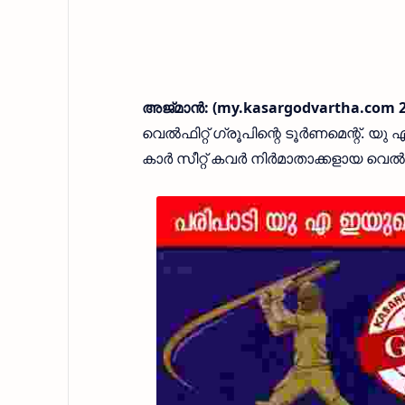
അജ്‌മാൻ: (my.kasargodvartha.com 2
വെൽഫിറ്റ് ഗ്രൂപിന്റെ ടൂർണമെന്റ്. 
കാർ സീറ്റ് കവർ നിർമാതാക്കളായ വെൽഫിറ്