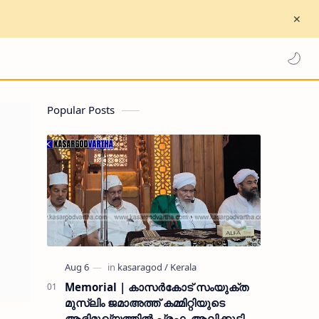
Popular Posts
Memorial | കാസർകോട് സംയുക്ത
മുസ്ലിം ജമാഅത്ത് കമ്മിറ്റിയുടെ
ആഭിമുഖ്യത്തിൽ പ്രഫ. ആലിക്കുട്ടി