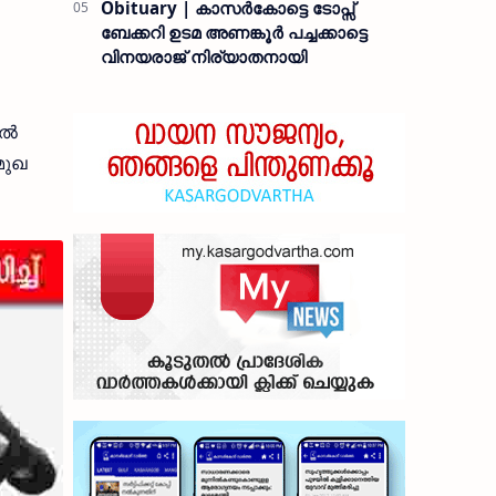
Obituary | കാസർകോട്ടെ ടോപ്സ്
ബേക്കറി ഉടമ അണങ്കൂർ പച്ചക്കാട്ടെ
വിനയരാജ് നിര്യാതനായി
ിൽ
മുഖ