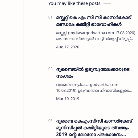
You may like these posts
മസ്ക്കറ്റ് കെ എം സി സി കാസർകോട്
മണ്ഡലം കമ്മിറ്റി ഭാരവാഹികൾ
മസ്ക്കറ്റ്: (my.kasargodvartha.com 17.08.2020)
ഒമാൻ കാസ്രോട്ടാർ വാട്ട്സ്ആപ്പ് ഗ്രൂപ്പ്
യോഗം മസ്ക്കറ്റ് കെ എം സി സി മണ്ഡലം
കമ്മിറ്റി രൂപവത്കരിച്ചു.നവാസ് ചെങ്കള
അധ്യക്ഷത വഹിച്ചു. അബ്…
ദുബൈയില്‍ ഉടുമ്പുന്തലക്കാരുടെ
സംഗമം
ദുബൈ: (my.kasargodvartha.com
10.03.2019) ഉടുമ്പുന്തല നിവാസികളുടെ
സ്‌നേഹസംഗമം ദുബൈയില്‍ നടന്നു.
വിവിധയിടങ്ങളിലുള്ളവര്‍ സംഗമത്തിലെത്തി.
അക്ഷരാര്‍ത്ഥത്തില്‍ ആവശഭരിതമായിരുന്…
ദുബൈ കെഎംസിസി കാസര്‍കോട്
മുനിസിപ്പല്‍ കമ്മിറ്റിയുടെ ത്വആം
2019 ന്റെ ലോഗോ പ്രകാശനം